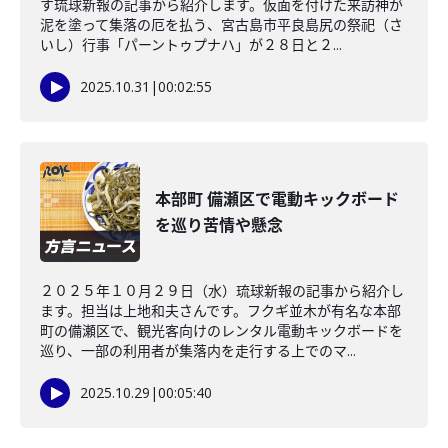
す琉球新報の記事から紹介します。仮面を付けた来訪神が
泥を塗って集落の厄を払う、宮古島市平良島尻の祭祀（さ
いし）行事「パーントゥプナハ」が２８日と２...
2025.10.31
|
00:02:55
本部町 備瀬区で電動キックボード
を巡り苦情や懸念
２０２５年１０月２９日（水）琉球新報の記事から紹介し
ます。担当は上地和夫さんです。フクギ並木が有名な本部
町の備瀬区で、観光客向けのレンタル電動キックボードを
巡り、一部の利用者が集落内を走行する上でのマ...
2025.10.29
|
00:05:40