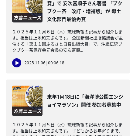
賞」で 安次富順子さん著書 「ブク
ブク―茶 改訂・増補版」が 郷土
文化部門最優秀賞
２０２５年１１月６日（木）琉球新報の記事から紹介しま
す。担当は上地和夫さんです。 全国新聞社出版協議会が主
催する「第１１回ふるさと自費出版大賞」で、沖縄伝統ブ
クブクー茶保存会元会長の安次富順...
2025.11.06
|
00:06:18
来年1月18日に「海洋博公園エンジ
ョイマラソン」開催 参加者募集中
２０２５年１１月５日（水）琉球新報の記事から紹介しま
す。担当は上地和夫さんです。 子どもからお年寄りまで、