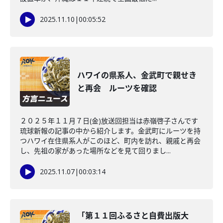
2025.11.10
|
00:05:52
ハワイの県系人、金武町で親せき
と再会 ルーツを確認
２０２５年１１月７日(金)放送回担当は赤嶺啓子さんです
琉球新報の記事の中から紹介します。金武町にルーツを持
つハワイ在住県系人がこのほど、町内を訪れ、親戚と再会
し、先祖の家があった場所などを見て回りまし...
2025.11.07
|
00:03:14
「第１１回ふるさと自費出版大