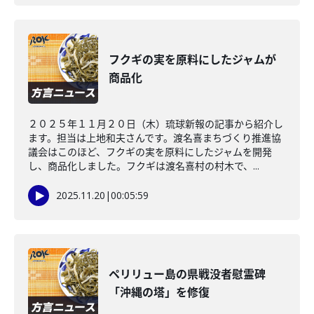
フクギの実を原料にしたジャムが
商品化
２０２５年１１月２０日（木）琉球新報の記事から紹介し
ます。担当は上地和夫さんです。渡名喜まちづくり推進協
議会はこのほど、フクギの実を原料にしたジャムを開発
し、商品化しました。フクギは渡名喜村の村木で、...
2025.11.20
|
00:05:59
ペリリュー島の県戦没者慰霊碑
「沖縄の塔」を修復