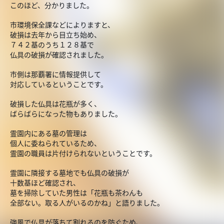
このほど、分かりました。
市環境保全課などによりますと、
破損は去年から目立ち始め、
７４２基のうち１２８基で
仏具の破損が確認されました。
市側は那覇署に情報提供して
対応しているということです。
破損した仏具は花瓶が多く、
ばらばらになった物もありました。
霊園内にある墓の管理は
個人に委ねられているため、
霊園の職員は片付けられないということです。
霊園に隣接する墓地でも仏具の破損が
十数基ほど確認され、
墓を掃除していた男性は「花瓶も茶わんも
全部ない。取る人がいるのかね」と語りました。
強風で仏具が落ちて割れるのを防ぐため、