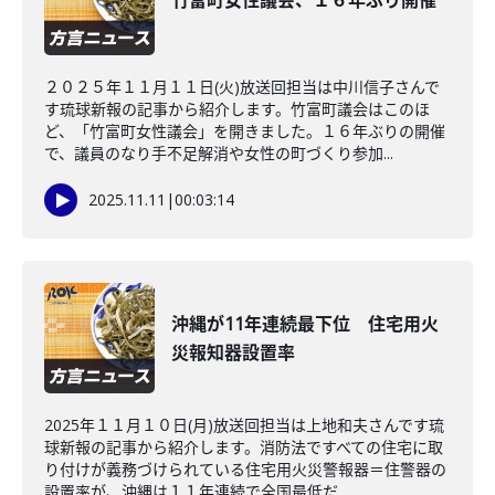
竹富町女性議会、１６年ぶり開催
２０２５年１１月１１日(火)放送回担当は中川信子さんで
す琉球新報の記事から紹介します。竹富町議会はこのほ
ど、「竹富町女性議会」を開きました。１６年ぶりの開催
で、議員のなり手不足解消や女性の町づくり参加...
2025.11.11
|
00:03:14
沖縄が11年連続最下位 住宅用火
災報知器設置率
2025年１１月１０日(月)放送回担当は上地和夫さんです琉
球新報の記事から紹介します。消防法ですべての住宅に取
り付けが義務づけられている住宅用火災警報器＝住警器の
設置率が、沖縄は１１年連続で全国最低だ...