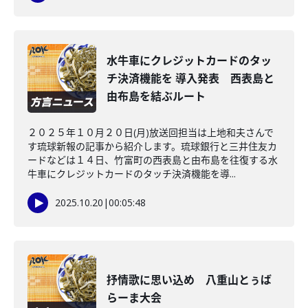
水牛車にクレジットカードのタッ
チ決済機能を 導入発表 西表島と
由布島を結ぶルート
２０２５年１０月２０日(月)放送回担当は上地和夫さんで
す琉球新報の記事から紹介します。琉球銀行と三井住友カ
ードなどは１４日、竹富町の西表島と由布島を往復する水
牛車にクレジットカードのタッチ決済機能を導...
2025.10.20
|
00:05:48
抒情歌に思い込め 八重山とぅば
らーま大会