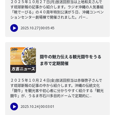
２０２５年１０月２７日(月)放送回担当は上地和夫さんで
す琉球新報の記事から紹介します。ラジオ沖縄の人気番組
「暁でーびる」の４０周年特別公演が５日、沖縄コンベン
ションセンター劇場棟で開催されました。パー...
2025.10.27
|
00:05:45
闘牛の魅力伝える観光闘牛をうる
ま市で定期開催
２０２５年１０月２４日(金)放送回担当は赤嶺啓子さんで
す琉球新報の記事の中から紹介します。沖縄の伝統文化
「闘牛」を観光客や初心者に分かりやすく紹介する「観光
闘牛」が、うるま市石川多目的ドームで定期的に...
2025.10.24
|
00:03:01