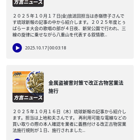
２０２５年１０月１７日(金)放送回担当は赤嶺啓子さんで
す琉球新報の記事の中から紹介します。２０２５年度とぅ
ばらーま大会の歌唱の部が４日夜、新栄公園で行われ、三
線の旋律に乗せながら八重山を代表する叙情歌...
2025.10.17
|
00:03:18
金属盗被害対策で改正古物営業法
施行
２０２５年１０月１６日（木）琉球新報の記事から紹介し
ます。担当は上地和夫さんです。 再利用可能な電線などの
買い取りの際の本人確認を業者に義務付ける改正古物営業
法施行規則が１日、施行されました...