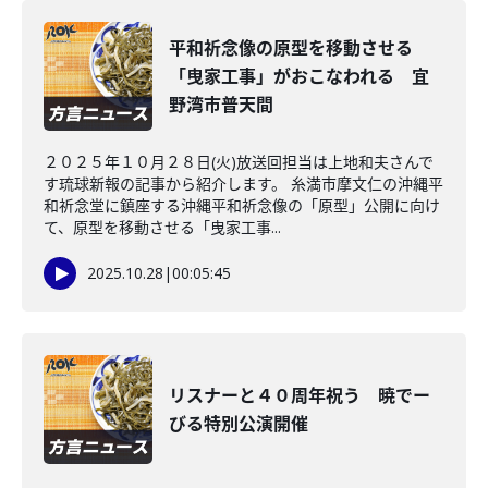
平和祈念像の原型を移動させる
「曳家工事」がおこなわれる 宜
野湾市普天間
２０２５年１０月２８日(火)放送回担当は上地和夫さんで
す琉球新報の記事から紹介します。 糸満市摩文仁の沖縄平
和祈念堂に鎮座する沖縄平和祈念像の「原型」公開に向け
て、原型を移動させる「曳家工事...
2025.10.28
|
00:05:45
リスナーと４０周年祝う 暁でー
びる特別公演開催