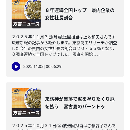
８年連続全国トップ 県内企業の
女性社長割合
２０２５年１１月３日(月)放送回担当は上地和夫さんです
琉球新報の記事から紹介します。東京商工リサーチが調査
した今年の県内の女性社長の割合は２０・６５％となり、
８調査連続で全国トップでした。調査を開始し...
2025.11.03
|
00:06:29
来訪神が集落で泥を塗りたくり厄
を払う 宮古島のパーントゥ
２０２５年１０月３１日(金)放送回担当は赤嶺啓子さんで