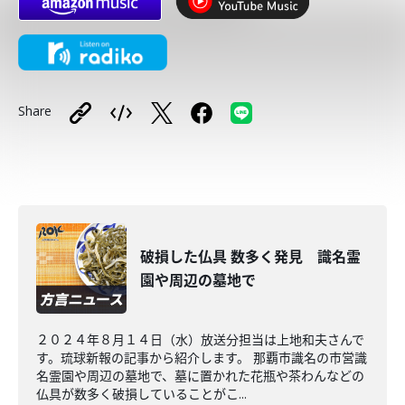
Share
破損した仏具 数多く発見 識名霊
園や周辺の墓地で
２０２４年８月１４日（水）放送分担当は上地和夫さんで
す。琉球新報の記事から紹介します。 那覇市識名の市営識
名霊園や周辺の墓地で、墓に置かれた花瓶や茶わんなどの
仏具が数多く破損していることがこ...