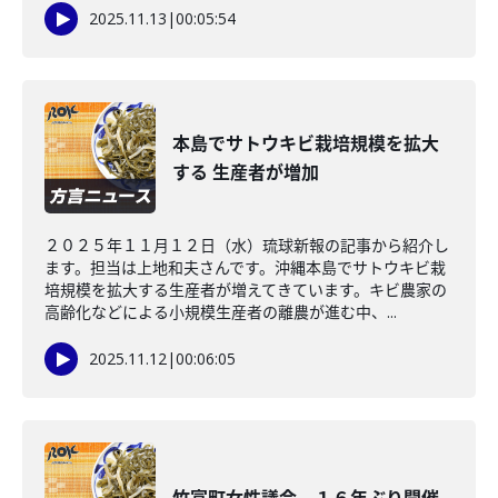
2025.11.13
|
00:05:54
本島でサトウキビ栽培規模を拡大
する 生産者が増加
２０２５年１１月１２日（水）琉球新報の記事から紹介し
ます。担当は上地和夫さんです。沖縄本島でサトウキビ栽
培規模を拡大する生産者が増えてきています。キビ農家の
高齢化などによる小規模生産者の離農が進む中、...
2025.11.12
|
00:06:05