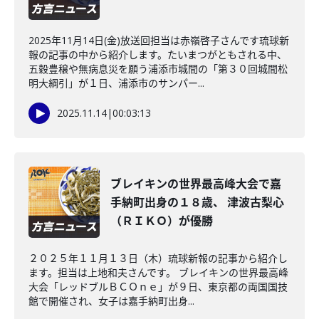
2025年11月14日(金)放送回担当は赤嶺啓子さんです琉球新
報の記事の中から紹介します。たいまつがともされる中、
五穀豊穣や無病息災を願う浦添市城間の「第３０回城間松
明大綱引」が１日、浦添市のサンパー...
2025.11.14
|
00:03:13
ブレイキンの世界最高峰大会で嘉
手納町出身の１８歳、 津波古梨心
（ＲＩＫＯ）が優勝
２０２５年１１月１３日（木）琉球新報の記事から紹介し
ます。担当は上地和夫さんです。 ブレイキンの世界最高峰
大会「レッドブルＢＣＯｎｅ」が９日、東京都の両国国技
館で開催され、女子は嘉手納町出身...