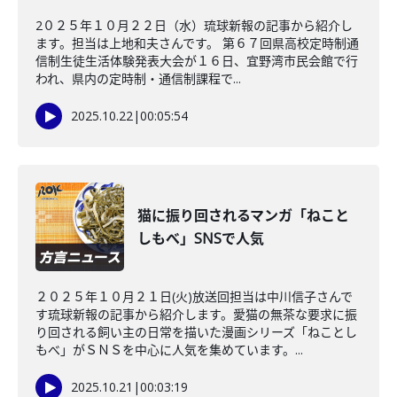
2０２５年１０月２２日（水）琉球新報の記事から紹介し
ます。担当は上地和夫さんです。 第６７回県高校定時制通
信制生徒生活体験発表大会が１６日、宜野湾市民会館で行
われ、県内の定時制・通信制課程で...
2025.10.22
|
00:05:54
猫に振り回されるマンガ「ねこと
しもべ」SNSで人気
２０２５年１０月２１日(火)放送回担当は中川信子さんで
す琉球新報の記事から紹介します。愛猫の無茶な要求に振
り回される飼い主の日常を描いた漫画シリーズ「ねことし
もべ」がＳＮＳを中心に人気を集めています。...
2025.10.21
|
00:03:19