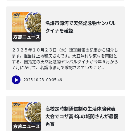
名護市源河で天然記念物ヤンバル
クイナを確認
２０２５年１０月２３日（木）琉球新報の記事から紹介し
ます。担当は上地和夫さんです。大宜味村や東村を南限と
する、国指定の天然記念物ヤンバルクイナが今年６月から
７月にかけて、名護市源河で確認されていたこと...
2025.10.23
|
00:05:46
高校定時制通信制の生活体験発表
大会でコザ高4年の城間さんが最優
秀賞