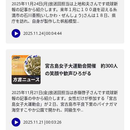
2025年11月24日(月)放送回担当は上地和夫さんです琉球新
報の記事から紹介します。来年１月に１００歳を迎える糸
満市の石川善照(いしかわ・ぜんしょう)さんは１８日、県
庁を訪れ、自身が製作した帆船模型...
2025.11.24
|
00:04:44
宮古島女子大運動会開催 約300人
の笑顔や歓声ひろがる
2025年11月21日(金)放送回担当は赤嶺啓子さんです琉球新
報の記事の中から紹介します。女性だけが参加する「宮古
島女子大運動会」が２日、宮古島市平良下里のパイナガマ
海空すこやか公園で開かれ、同級生や...
2025.11.21
|
00:03:26