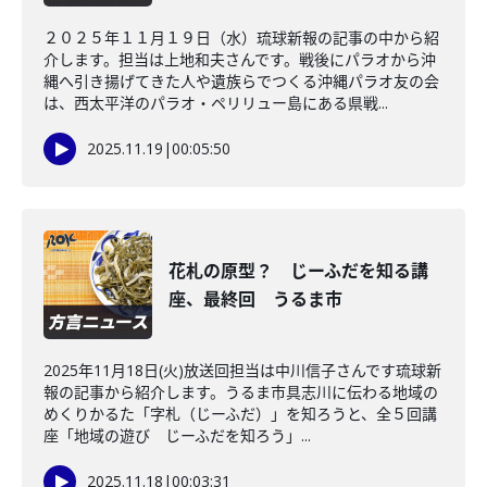
２０２５年１１月１９日（水）琉球新報の記事の中から紹
介します。担当は上地和夫さんです。戦後にパラオから沖
縄へ引き揚げてきた人や遺族らでつくる沖縄パラオ友の会
は、西太平洋のパラオ・ペリリュー島にある県戦...
2025.11.19
|
00:05:50
花札の原型？ じーふだを知る講
座、最終回 うるま市
2025年11月18日(火)放送回担当は中川信子さんです琉球新
報の記事から紹介します。うるま市具志川に伝わる地域の
めくりかるた「字札（じーふだ）」を知ろうと、全５回講
座「地域の遊び じーふだを知ろう」...
2025.11.18
|
00:03:31