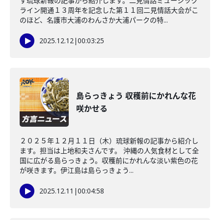
す琉球新報の記事から紹介します。二見情話ミュージック
ライン開通１３周年を記念した第１１回二見情話大会がこ
のほど、名護市大浦のわんさか大浦パークの特...
2025.12.12
|
00:03:25
島らっきょう 収穫前にかれんな花
咲かせる
２０２５年１２月１１日（木）琉球新報の記事から紹介し
ます。担当は上地和夫さんです。 沖縄の人気食材として全
国に広がる島らっきょう。収穫前にかれんな淡い紫色の花
が咲きます。伊江島は島らっきょう...
2025.12.11
|
00:04:58