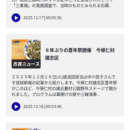
「三重城」の発掘調査で、当時のものとみられる石積...
2025.12.17
|
00:05:36
８年ぶりの豊年祭開催 今帰仁村
諸志区
２０２５年１２月１６日(火)放送回担当は中川信子さんで
す琉球新報の記事から紹介します。今帰仁村諸志区豊年祭
がこのほど、今帰仁村の諸志農村公園野外ステージで開か
れました。プログラムは幕開けの歌や三線演奏...
2025.12.16
|
00:03:40