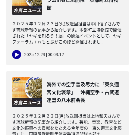
ラムinもとぶ開催 本部町立博物
館
２０２５年１２月２３日(火)放送回担当は中川信子さんで
す琉球新報の記事から紹介します。本部町立博物館で開催
された「ヤギを知ろう！展」の関連イベントとして、ヤギ
フォーラムｉｎもとぶがこのほど開催されまし...
2025.12.23
|
00:03:12
海外での空手普及尽力に「東久邇
宮文化褒章」 沖縄空手・古武道
連盟の八木前会長
２０２５年１２月２２日(月)放送回担当は上地和夫さんで
す琉球新報の記事から紹介します。芸能、音楽、教育など
文化的振興への貢献をたたえる今年度の「東久邇宮文化褒
章」に、国際明武館剛柔流空手道連盟総本部の...