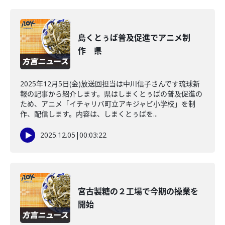
島くとぅば普及促進でアニメ制
作 県
2025年12月5日(金)放送回担当は中川信子さんです琉球新
報の記事から紹介します。県はしまくとぅばの普及促進の
ため、アニメ「イチャリバ町立アキジャビ小学校」を制
作、配信します。内容は、しまくとぅばを...
2025.12.05
|
00:03:22
宮古製糖の２工場で今期の操業を
開始