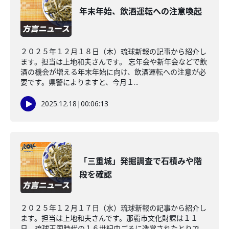
年末年始、飲酒運転への注意喚起
２０２５年１２月１８日（木）琉球新報の記事から紹介し
ます。担当は上地和夫さんです。 忘年会や新年会などで飲
酒の機会が増える年末年始に向け、飲酒運転への注意が必
要です。県警によりますと、今月１...
2025.12.18
|
00:06:13
「三重城」発掘調査で石積みや階
段を確認
２０２５年１２月１７日（水）琉球新報の記事から紹介し
ます。担当は上地和夫さんです。那覇市文化財課は１１
日、琉球王国時代の１６世紀中ごろに造営されたとりで