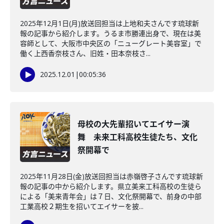
2025年12月1日(月)放送回担当は上地和夫さんです琉球新
報の記事から紹介します。うるま市勝連出身で、現在は美
容師として、大阪市中央区の「ニューグレート美容室」で
働く上西香奈枝さん、旧姓・田本奈枝さ...
2025.12.01
|
00:05:36
母校の大先輩招いてエイサー演
舞 未来工科高校生徒たち、文化
祭開幕で
2025年11月28日(金)放送回担当は赤嶺啓子さんです琉球新
報の記事の中から紹介します。県立美来工科高校の生徒ら
による「美来青年会」は７日、文化祭開幕で、前身の中部
工業高校２期生を招いてエイサーを披...