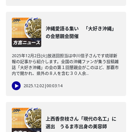
沖縄愛語る集い 「大好き沖縄」
の会懇親会開催
2025年12月2日(火)放送回担当は中川信子さんです琉球新
報の記事から紹介します。全国の沖縄ファンが集う投稿雑
誌「大好き沖縄」の会の第１回懇親会がこのほど、那覇市
内で開かれ、県外の８人を含む３０人余...
2025.12.02
|
00:03:14
上西香奈枝さん「現代の名工」に
選出 うるま市出身の美容師