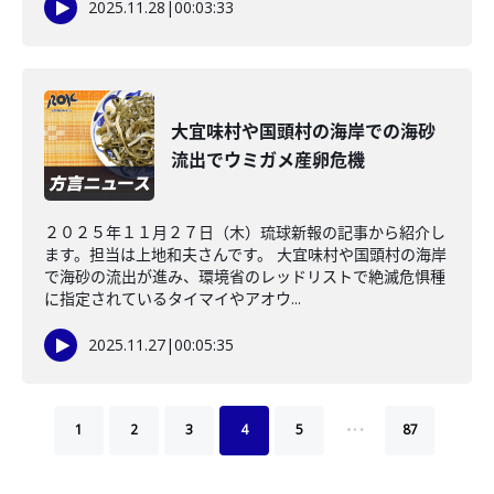
2025.11.28
|
00:03:33
大宜味村や国頭村の海岸での海砂
流出でウミガメ産卵危機
２０２５年１１月２７日（木）琉球新報の記事から紹介し
ます。担当は上地和夫さんです。 大宜味村や国頭村の海岸
で海砂の流出が進み、環境省のレッドリストで絶滅危惧種
に指定されているタイマイやアオウ...
2025.11.27
|
00:05:35
…
1
2
3
4
5
87