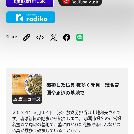
Share
破損した仏具 数多く発見 識名霊
園や周辺の墓地で
２０２４年８月１４日（水）放送分担当は上地和夫さんで
す。琉球新報の記事から紹介します。 那覇市識名の市営識
名霊園や周辺の墓地で、墓に置かれた花瓶や茶わんなどの
仏具が数多く破損していることがこ...