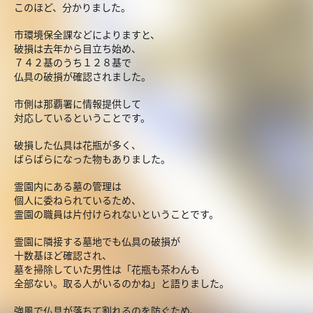
このほど、分かりました。
市環境保全課などによりますと、
破損は去年から目立ち始め、
７４２基のうち１２８基で
仏具の破損が確認されました。
市側は那覇署に情報提供して
対応しているということです。
破損した仏具は花瓶が多く、
ばらばらになった物もありました。
霊園内にある墓の管理は
個人に委ねられているため、
霊園の職員は片付けられないということです。
霊園に隣接する墓地でも仏具の破損が
十数基ほど確認され、
墓を掃除していた男性は「花瓶も茶わんも
全部ない。取る人がいるのかね」と語りました。
強風で仏具が落ちて割れるのを防ぐため、