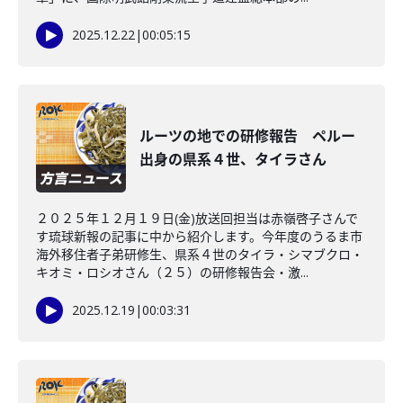
2025.12.22
|
00:05:15
ルーツの地での研修報告 ペルー
出身の県系４世、タイラさん
２０２５年１２月１９日(金)放送回担当は赤嶺啓子さんで
す琉球新報の記事に中から紹介します。今年度のうるま市
海外移住者子弟研修生、県系４世のタイラ・シマブクロ・
キオミ・ロシオさん（２５）の研修報告会・激...
2025.12.19
|
00:03:31