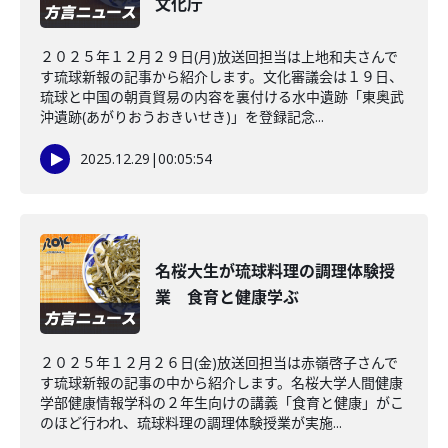
文化庁
２０２５年１２月２９日(月)放送回担当は上地和夫さんで
す琉球新報の記事から紹介します。文化審議会は１９日、
琉球と中国の朝貢貿易の内容を裏付ける水中遺跡「東奥武
沖遺跡(あがりおうおきいせき)」を登録記念...
2025.12.29
|
00:05:54
名桜大生が琉球料理の調理体験授
業 食育と健康学ぶ
２０２５年１２月２６日(金)放送回担当は赤嶺啓子さんで
す琉球新報の記事の中から紹介します。名桜大学人間健康
学部健康情報学科の２年生向けの講義「食育と健康」がこ
のほど行われ、琉球料理の調理体験授業が実施...