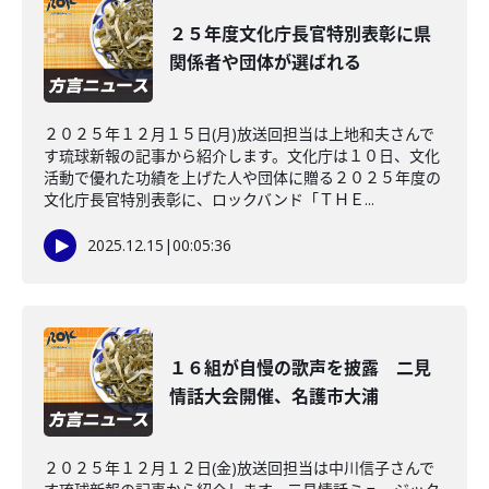
２５年度文化庁長官特別表彰に県
関係者や団体が選ばれる
２０２５年１２月１５日(月)放送回担当は上地和夫さんで
す琉球新報の記事から紹介します。文化庁は１０日、文化
活動で優れた功績を上げた人や団体に贈る２０２５年度の
文化庁長官特別表彰に、ロックバンド「ＴＨＥ...
2025.12.15
|
00:05:36
１６組が自慢の歌声を披露 二見
情話大会開催、名護市大浦
２０２５年１２月１２日(金)放送回担当は中川信子さんで