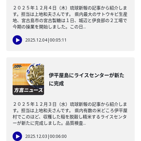
２０２５年１２月４日（木）琉球新報の記事から紹介しま
す。担当は上地和夫さんです。 県内最大のサトウキビ生産
地、宮古島市の宮古製糖は１日、城辺と伊良部の２工場で
今期の操業を開始しました。この日...
2025.12.04
|
00:05:11
伊平屋島にライスセンターが新た
に完成
２０２５年１２月３日（水）琉球新報の記事から紹介しま
す。担当は上地和夫さんです。 県内有数の米どころ伊平屋
村でこのほど、収穫した稲を脱穀し精米するライスセンタ
ーが新たに完成しました。品質検査...
2025.12.03
|
00:06:00