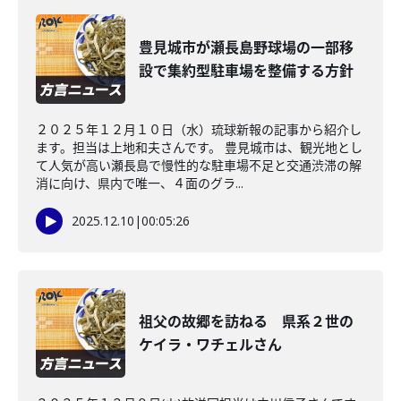
豊見城市が瀬長島野球場の一部移
設で集約型駐車場を整備する方針
２０２５年１２月１０日（水）琉球新報の記事から紹介し
ます。担当は上地和夫さんです。 豊見城市は、観光地とし
て人気が高い瀬長島で慢性的な駐車場不足と交通渋滞の解
消に向け、県内で唯一、４面のグラ...
2025.12.10
|
00:05:26
祖父の故郷を訪ねる 県系２世の
ケイラ・ワチェルさん