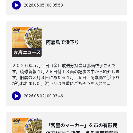
2026.05.05
|
00:05:53
阿嘉島で浜下り
２０２６年５月１日（金）放送分担当は赤嶺啓子さんで
す。琉球新報４月２８日付１８面の記事の中から紹介しま
す。旧暦の３月３日にあたる４月１９日、阿嘉島で浜下り
が行われました。浜下りはお重にごちそうを入れて...
2026.05.02
|
00:03:46
「宮里のマーカー」を市の有形民