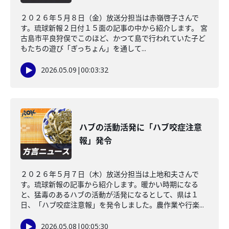
２０２６年５月８日（金）放送分担当は赤嶺啓子さんで
す。琉球新報２日付１５面の記事の中から紹介します。 宮
古島市平良狩俣でこのほど、かつて島で行われていた子ど
もたちの遊び「ぎっちょん」を通して...
2026.05.09
|
00:03:32
ハブの活動活発に「ハブ咬症注意
報」発令
２０２６年５月７日（木）放送分担当は上地和夫さんで
す。琉球新報の記事から紹介します。暖かい時期になる
と、猛毒のあるハブの活動が活発になるとして、県は１
日、「ハブ咬症注意報」を発令しました。農作業や行楽...
2026.05.08
|
00:05:30