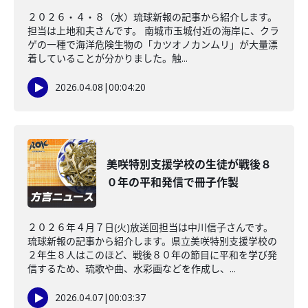
２０２６・４・８（水）琉球新報の記事から紹介します。
担当は上地和夫さんです。 南城市玉城付近の海岸に、クラ
ゲの一種で海洋危険生物の「カツオノカンムリ」が大量漂
着していることが分かりました。触...
2026.04.08
|
00:04:20
美咲特別支援学校の生徒が戦後８
０年の平和発信で冊子作製
２０２６年４月７日(火)放送回担当は中川信子さんです。
琉球新報の記事から紹介します。県立美咲特別支援学校の
２年生８人はこのほど、戦後８０年の節目に平和を学び発
信するため、琉歌や曲、水彩画などを作成し、...
2026.04.07
|
00:03:37