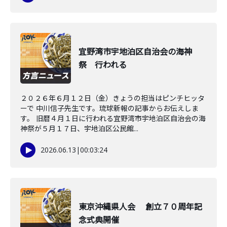
宜野湾市宇地泊区自治会の海神
祭 行われる
２０２６年６月１２日（金）きょうの担当はピンチヒッタ
ーで 中川信子先生です。琉球新報の記事からお伝えしま
す。 旧暦４月１日に行われる宜野湾市宇地泊区自治会の海
神祭が５月１７日、宇地泊区公民館...
2026.06.13
|
00:03:24
東京沖縄県人会 創立７０周年記
念式典開催