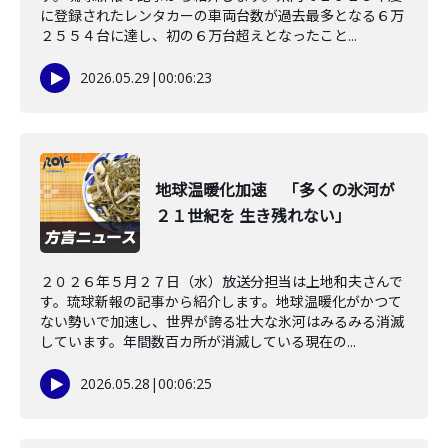
に登録されたレンタカーの車両台数が過去最多となる６万
２５５４台に達し、初の６万台超えとなったこと...
2026.05.29
|
00:06:23
地球温暖化加速 「多くの氷河が
２１世紀を 生き残れない」
２０２６年５月２７日（水）放送分担当は上地和夫さんで
す。琉球新報の記事から紹介します。地球温暖化がかつて
ない勢いで加速し、世界が誇る壮大な氷河はみるみる消滅
しています。年間数百カ所が消滅している現在の...
2026.05.28
|
00:06:25