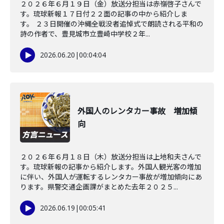
２０２６年６月１９日（金）放送分担当は赤嶺啓子さんで
す。琉球新報１７日付２２面の記事の中から紹介しま
す。 ２３日開催の沖縄全戦没者追悼式で朗読される平和の
詩の作者で、豊見城市立豊崎中学校２年...
2026.06.20
|
00:04:04
外国人のレンタカー事故 増加傾
向
２０２６年６月１８日（木）放送分担当は上地和夫さんで
す。琉球新報の記事から紹介します。外国人観光客の増加
に伴い、外国人が運転するレンタカー事故が増加傾向にあ
ります。県警交通企画課がまとめた去年２０２５...
2026.06.19
|
00:05:41