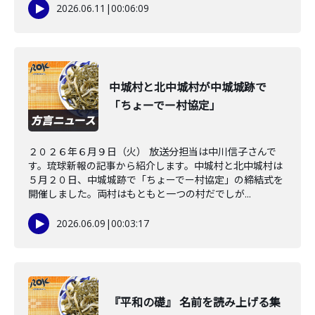
2026.06.11
|
00:06:09
中城村と北中城村が中城城跡で
「ちょーでー村協定」
２０２６年６月９日（火） 放送分担当は中川信子さんで
す。琉球新報の記事から紹介します。中城村と北中城村は
５月２０日、中城城跡で「ちょーでー村協定」の締結式を
開催しました。両村はもともと一つの村だでしが...
2026.06.09
|
00:03:17
『平和の礎』 名前を読み上げる集