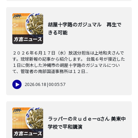
胡屋十字路のガジュマル 再生で
きる可能
２０２６年６月１７日（水）放送分担当は上地和夫さんで
す。琉球新報の記事から紹介します。 台風６号が接近した
１日に倒木した沖縄市の胡屋十字路のガジュマルについ
て、管理者の南部国道事務所は１２日...
2026.06.18
|
00:05:57
ラッパーのＲｕｄｅーαさん 美東中
学校で平和講演