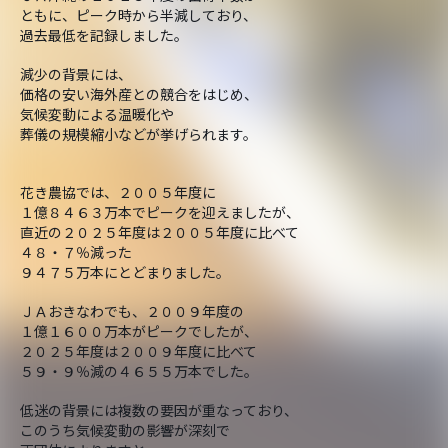
ともに、ピーク時から半減しており、
過去最低を記録しました。
減少の背景には、
価格の安い海外産との競合をはじめ、
気候変動による温暖化や
葬儀の規模縮小などが挙げられます。
花き農協では、２００５年度に
１億８４６３万本でピークを迎えましたが、
直近の２０２５年度は２００５年度に比べて
４８・７％減った
９４７５万本にとどまりました。
ＪＡおきなわでも、２００９年度の
１億１６００万本がピークでしたが、
２０２５年度は２００９年度に比べて
５９・９％減の４６５５万本でした。
低迷の背景には複数の要因が重なっており、
このうち気候変動の影響が深刻で