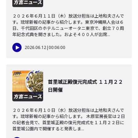
２０２６年６月１１日（木）放送分担当は上地和夫さんで
す。琉球新報の記事から紹介します。東京沖縄県人会は６
日、千代田区のホテルニューオータニ東京で、創立７０周
年記念式典を開きました。およそ４００人が出席...
2026.06.12
|
00:06:00
首里城正殿復元完成式 １１月２２
日開催
２０２６年６月１０日（水）放送分担当は上地和夫さんで
す。琉球新報の記事から紹介します。 木原官房長官は２日
の記者会見で、首里城正殿の復元完成式を１１月２２日に
首里城公園内で開催すると発表しま...