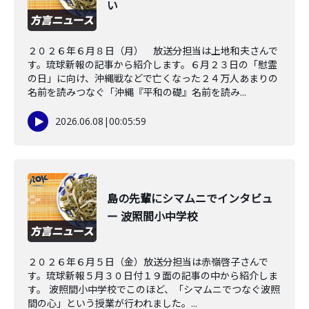
い
２０２６年６月８日（月） 放送分担当は上地和夫さんで
す。琉球新報の記事から紹介します。６月２３日の「慰霊
の日」に向け、沖縄戦などで亡くなった２４万人あまりの
名前を読みつなぐ「沖縄『平和の礎』名前を読み...
2026.06.08
|
00:05:59
島の先輩にシマムニでインタビュ
ー 波照間小中学校
２０２６年６月５日（金）放送分担当は赤嶺啓子さんで
す。琉球新報５月３０日付１９面の記事の中から紹介しま
す。 波照間小中学校でこのほど、「シマムニでつなぐ波照
間の心」という授業が行われました。...