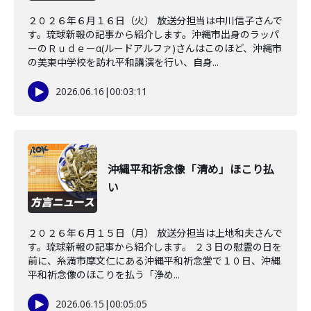
２０２６年６月１６日（火） 放送分担当は中川信子さんで
す。琉球新報の記事から紹介します。沖縄市出身のラッパ
ーのＲｕｄｅーα(ルードアルファ)さんはこのほど、沖縄市
の美東中学校を訪れ平和講演を行い、自身...
2026.06.16
|
00:03:11
沖縄平和祈念像「清め」ほこり払
い
２０２６年６月１５日（月） 放送分担当は上地和夫さんで
す。琉球新報の記事から紹介します。 ２３日の慰霊の日を
前に、糸満市摩文仁にある沖縄平和祈念堂で１０日、沖縄
平和祈念像のほこりを払う「浄め...
2026.06.15
|
00:05:05