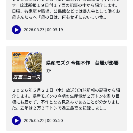
す。琉球新報１９日付１７面の記事の中から紹介します。
日頃、各家庭や職場、公民館などでは婦人会として働くお
母さんたちへ「母の日は、何もせずにおいしい食...
2026.05.23
|
00:03:19
県産モズク 今期不作 台風が影響
か
２０２６年５月２１日（木）放送分琉球新報の記事から紹
介します。県産モズクの今期の生産量が２万トンを割り目
標にも届かず、不作となる見込みであることが分かりまし
た。去年は２万３千トンで過去最高を記録しまし...
2026.05.22
|
00:05:50