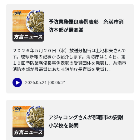
予防業務優良事例表彰 糸満市消
防本部が最高賞
２０２６年５月２０日（水）放送分担当は上地和夫さんで
す。琉球新報の記事から紹介します。消防庁は１４日、第
１０回予防業務優良事例表彰の受賞団体を発表し、糸満市
消防本部が最高賞にあたる消防庁長官賞を受賞し...
2026.05.21
|
00:06:21
アジャコングさんが那覇市の安謝
小学校を訪問