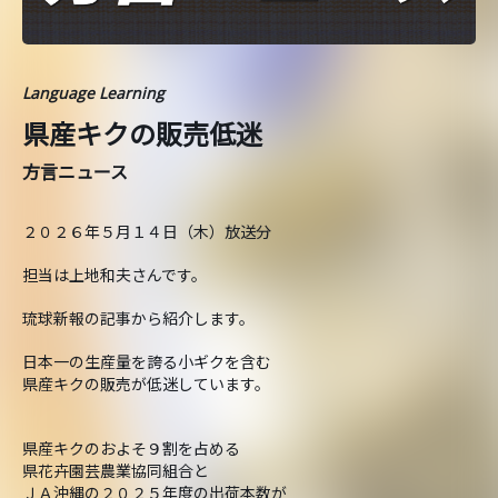
Language Learning
県産キクの販売低迷
方言ニュース
２０２６年５月１４日（木）放送分
担当は上地和夫さんです。
琉球新報の記事から紹介します。
日本一の生産量を誇る小ギクを含む
県産キクの販売が低迷しています。
県産キクのおよそ９割を占める
県花卉園芸農業協同組合と
ＪＡ沖縄の２０２５年度の出荷本数が