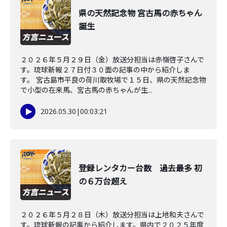
県の天然記念物 宮古馬の赤ちゃん
誕生
２０２６年５月２９日（金）放送分担当は赤嶺啓子さんで
す。琉球新報２７日付３０面の記事の中から紹介しま
す。 宮古島市平良の荷川取牧場で１５日、県の天然記念物
で小型の在来馬、宮古馬の赤ちゃんが生...
2026.05.30
|
00:03:21
登録レンタカー台数 過去最多 初
の６万台超え
２０２６年５月２８日（木）放送分担当は上地和夫さんで
す。琉球新報の記事から紹介します。県内で２０２５年度