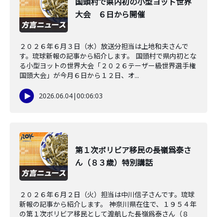
国頭村で県内初の小型ヨット世界
大会 ６日から開催
２０２６年６月３日（水）放送分担当は上地和夫さんで
す。琉球新報の記事から紹介します。 国頭村で県内初とな
る小型ヨットの世界大会「２０２６テーザー級世界選手権
国頭大会」が今月６日から１２日、オ...
2026.06.04
|
00:06:03
第１次ボリビア移民の長嶺爲泰さ
ん（８３歳）特別講話
２０２６年６月２日（火）担当は中川信子さんです。琉球
新報の記事から紹介します。 神奈川県在住で、１９５４年
の第１次ボリビア移民として渡航した長嶺爲泰さん（８