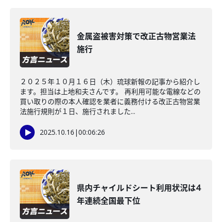
金属盗被害対策で改正古物営業法
施行
２０２５年１０月１６日（木）琉球新報の記事から紹介し
ます。担当は上地和夫さんです。 再利用可能な電線などの
買い取りの際の本人確認を業者に義務付ける改正古物営業
法施行規則が１日、施行されました...
2025.10.16
|
00:06:26
県内チャイルドシート利用状況は4
年連続全国最下位