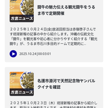
闘牛の魅力伝える観光闘牛をうる
ま市で定期開催
２０２５年１０月２４日(金)放送回担当は赤嶺啓子さんで
す琉球新報の記事の中から紹介します。沖縄の伝統文化
「闘牛」を観光客や初心者に分かりやすく紹介する「観光
闘牛」が、うるま市石川多目的ドームで定期的に...
2025.10.24
|
00:03:01
名護市源河で天然記念物ヤンバル
クイナを確認
２０２５年１０月２３日（木）琉球新報の記事から紹介し
ます。担当は上地和夫さんです。大宜味村や東村を南限と