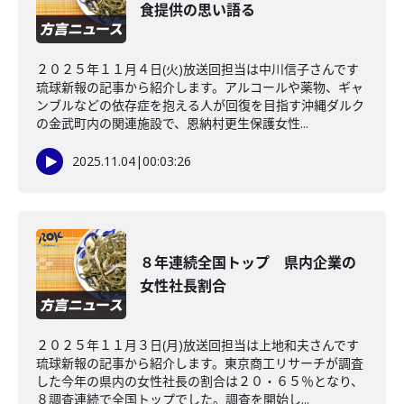
食提供の思い語る
２０２５年１１月４日(火)放送回担当は中川信子さんです
琉球新報の記事から紹介します。アルコールや薬物、ギャ
ンブルなどの依存症を抱える人が回復を目指す沖縄ダルク
の金武町内の関連施設で、恩納村更生保護女性...
2025.11.04
|
00:03:26
８年連続全国トップ 県内企業の
女性社長割合
２０２５年１１月３日(月)放送回担当は上地和夫さんです
琉球新報の記事から紹介します。東京商工リサーチが調査
した今年の県内の女性社長の割合は２０・６５％となり、
８調査連続で全国トップでした。調査を開始し...