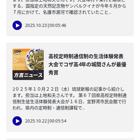
する、国指定の天然記念物ヤンバルクイナが今年６月から
７月にかけて、名護市源河で確認されていたこと...
2025.10.23
|
00:05:46
高校定時制通信制の生活体験発表
大会でコザ高4年の城間さんが最優
秀賞
2０２５年１０月２２日（水）琉球新報の記事から紹介し
ます。担当は上地和夫さんです。 第６７回県高校定時制通
信制生徒生活体験発表大会が１６日、宜野湾市民会館で行
われ、県内の定時制・通信制課程で...
2025.10.22
|
00:05:54