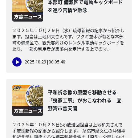
本部町 備瀬区で電動キックボード
を巡り苦情や懸念
２０２５年１０月２９日（水）琉球新報の記事から紹介し
ます。担当は上地和夫さんです。フクギ並木が有名な本部
町の備瀬区で、観光客向けのレンタル電動キックボードを
巡り、一部の利用者が集落内を走行する上でのマ...
2025.10.29
|
00:05:40
平和祈念像の原型を移動させる
「曳家工事」がおこなわれる 宜
野湾市普天間
２０２５年１０月２８日(火)放送回担当は上地和夫さんで
す琉球新報の記事から紹介します。 糸満市摩文仁の沖縄平
和祈念堂に鎮座する沖縄平和祈念像の「原型」公開に向け