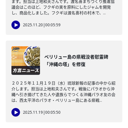
ます。担当は上地和夫さんです。渡名喜まちづくり推進協
議会はこのほど、フクギの実を原料にしたジャムを開発
し、商品化しました。フクギは渡名喜村の村木で、...
2025.11.20
|
00:05:59
ペリリュー島の県戦没者慰霊碑
「沖縄の塔」を修復
２０２５年１１月１９日（水）琉球新報の記事の中から紹
介します。担当は上地和夫さんです。戦後にパラオから沖
縄へ引き揚げてきた人や遺族らでつくる沖縄パラオ友の会
は、西太平洋のパラオ・ペリリュー島にある県戦...
2025.11.19
|
00:05:50