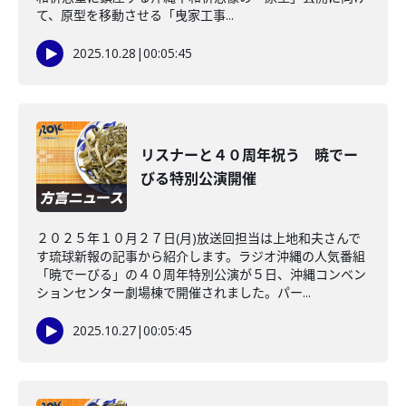
て、原型を移動させる「曳家工事...
2025.10.28
|
00:05:45
リスナーと４０周年祝う 暁でー
びる特別公演開催
２０２５年１０月２７日(月)放送回担当は上地和夫さんで
す琉球新報の記事から紹介します。ラジオ沖縄の人気番組
「暁でーびる」の４０周年特別公演が５日、沖縄コンベン
ションセンター劇場棟で開催されました。パー...
2025.10.27
|
00:05:45