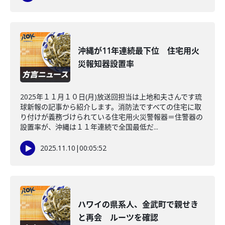
沖縄が11年連続最下位 住宅用火
災報知器設置率
2025年１１月１０日(月)放送回担当は上地和夫さんです琉
球新報の記事から紹介します。消防法ですべての住宅に取
り付けが義務づけられている住宅用火災警報器＝住警器の
設置率が、沖縄は１１年連続で全国最低だ...
2025.11.10
|
00:05:52
ハワイの県系人、金武町で親せき
と再会 ルーツを確認