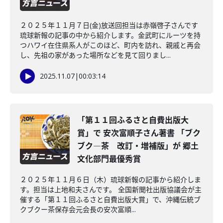
２０２５年１１月７日(金)放送回担当は赤嶺啓子さんです
琉球新報の記事の中から紹介します。金武町にルーツを持
つハワイ在住県系人がこのほど、町内を訪れ、親戚と再会
し、先祖の家があった場所などを見て回りまし...
2025.11.07
|
00:03:14
「第１１回ふるさと自費出版大
賞」で 安次富順子さん著書 「ブク
ブク―茶 改訂・増補版」が 郷土
文化部門最優秀賞
２０２５年１１月６日（木）琉球新報の記事から紹介しま
す。担当は上地和夫さんです。 全国新聞社出版協議会が主
催する「第１１回ふるさと自費出版大賞」で、沖縄伝統ブ
クブクー茶保存会元会長の安次富順...