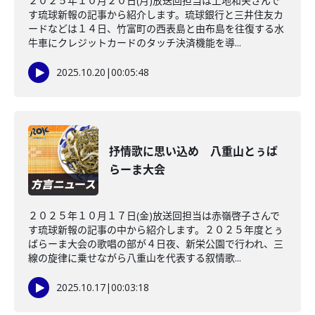
２０２５年１０月２０日(月)放送回担当は上地和夫さんで
す琉球新報の記事から紹介します。琉球銀行と三井住友カ
ードなどは１４日、竹富町の西表島と由布島を往復する水
牛車にクレジットカードのタッチ決済機能を導...
2025.10.20
|
00:05:48
抒情歌に思い込め 八重山とぅば
らーま大会
２０２５年１０月１７日(金)放送回担当は赤嶺啓子さんで
す琉球新報の記事の中から紹介します。２０２５年度とぅ
ばらーま大会の歌唱の部が４日夜、新栄公園で行われ、三
線の旋律に乗せながら八重山を代表する叙情歌...
2025.10.17
|
00:03:18