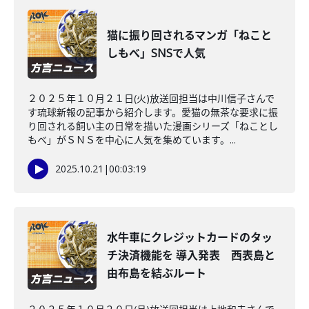
猫に振り回されるマンガ「ねこと
しもべ」SNSで人気
２０２５年１０月２１日(火)放送回担当は中川信子さんで
す琉球新報の記事から紹介します。愛猫の無茶な要求に振
り回される飼い主の日常を描いた漫画シリーズ「ねことし
もべ」がＳＮＳを中心に人気を集めています。...
2025.10.21
|
00:03:19
水牛車にクレジットカードのタッ
チ決済機能を 導入発表 西表島と
由布島を結ぶルート