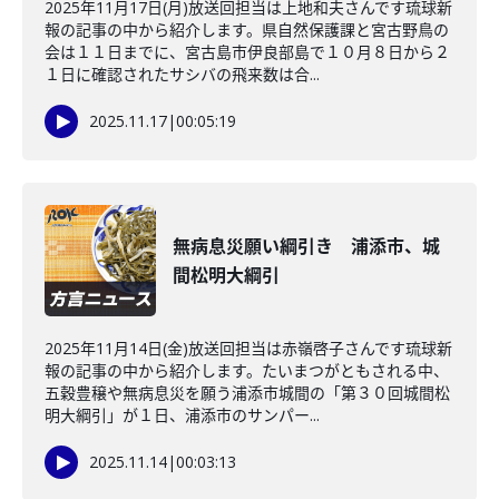
2025年11月17日(月)放送回担当は上地和夫さんです琉球新
報の記事の中から紹介します。県自然保護課と宮古野鳥の
会は１１日までに、宮古島市伊良部島で１０月８日から２
１日に確認されたサシバの飛来数は合...
2025.11.17
|
00:05:19
無病息災願い綱引き 浦添市、城
間松明大綱引
2025年11月14日(金)放送回担当は赤嶺啓子さんです琉球新
報の記事の中から紹介します。たいまつがともされる中、
五穀豊穣や無病息災を願う浦添市城間の「第３０回城間松
明大綱引」が１日、浦添市のサンパー...
2025.11.14
|
00:03:13