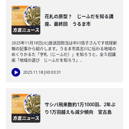
花札の原型？ じーふだを知る講
座、最終回 うるま市
2025年11月18日(火)放送回担当は中川信子さんです琉球新
報の記事から紹介します。うるま市具志川に伝わる地域の
めくりかるた「字札（じーふだ）」を知ろうと、全５回講
座「地域の遊び じーふだを知ろう」...
2025.11.18
|
00:03:31
サシバ飛来数約1万1000羽、2年ぶ
り1万羽越えも減少傾向 宮古島