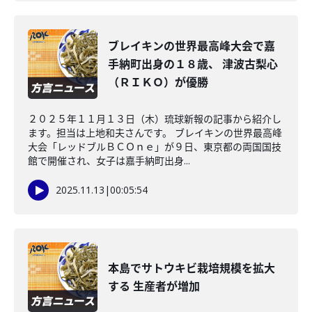
ブレイキンの世界最高峰大会で嘉
手納町出身の１８歳、 津波古梨心
（ＲＩＫＯ）が優勝
２０２５年１１月１３日（木）琉球新報の記事から紹介し
ます。担当は上地和夫さんです。 ブレイキンの世界最高峰
大会「レッドブルＢＣＯｎｅ」が９日、東京都の両国国技
館で開催され、女子は嘉手納町出身...
2025.11.13
|
00:05:54
本島でサトウキビ栽培規模を拡大
する 生産者が増加