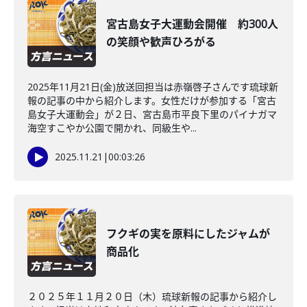
宮古島女子大運動会開催 約300人
の笑顔や歓声ひろがる
2025年11月21日(金)放送回担当は赤嶺啓子さんです琉球新
報の記事の中から紹介します。女性だけが参加する「宮古
島女子大運動会」が２日、宮古島市平良下里のパイナガマ
海空すこやか公園で開かれ、同級生や...
2025.11.21
|
00:03:26
フクギの実を原料にしたジャムが
商品化
２０２５年１１月２０日（木）琉球新報の記事から紹介し