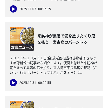
2025.11.03
|
00:06:29
来訪神が集落で泥を塗りたくり厄
を払う 宮古島のパーントゥ
２０２５年１０月３１日(金)放送回担当は赤嶺啓子さんで
す琉球新報の記事から紹介します。仮面を付けた来訪神が
泥を塗って集落の厄を払う、宮古島市平良島尻の祭祀（さ
いし）行事「パーントゥプナハ」が２８日と２...
2025.10.31
|
00:02:55