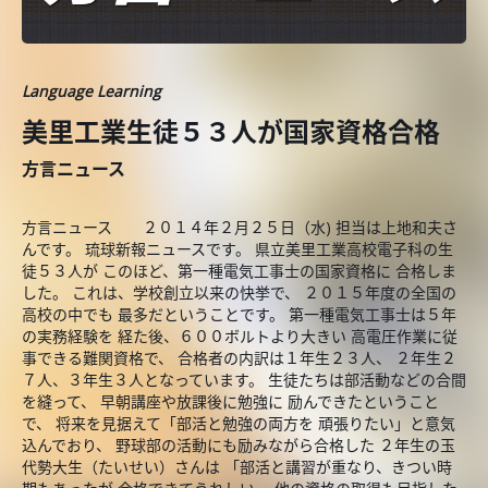
Language Learning
美里工業生徒５３人が国家資格合格
方言ニュース
方言ニュース ２０１４年２月２５日（水) 担当は上地和夫さ
んです。 琉球新報ニュースです。 県立美里工業高校電子科の生
徒５３人が このほど、第一種電気工事士の国家資格に 合格しま
した。 これは、学校創立以来の快挙で、 ２０１５年度の全国の
高校の中でも 最多だということです。 第一種電気工事士は５年
の実務経験を 経た後、６００ボルトより大きい 高電圧作業に従
事できる難関資格で、 合格者の内訳は１年生２３人、 ２年生２
７人、３年生３人となっています。 生徒たちは部活動などの合間
を縫って、 早朝講座や放課後に勉強に 励んできたということ
で、 将来を見据えて「部活と勉強の両方を 頑張りたい」と意気
込んでおり、 野球部の活動にも励みながら合格した ２年生の玉
代勢大生（たいせい）さんは 「部活と講習が重なり、きつい時