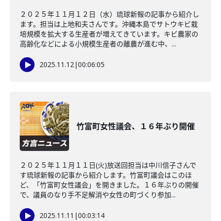
２０２５年１１月１２日（水）琉球新報の記事から紹介し
ます。担当は上地和夫さんです。沖縄本島でサトウキビ栽
培規模を拡大する生産者が増えてきています。キビ農家の
高齢化などによる小規模生産者の離農が進む中、...
2025.11.12
|
00:06:05
竹富町女性議会、１６年ぶり開催
２０２５年１１月１１日(火)放送回担当は中川信子さんで
す琉球新報の記事から紹介します。竹富町議会はこのほ
ど、「竹富町女性議会」を開きました。１６年ぶりの開催
で、議員のなり手不足解消や女性の町づくり参加...
2025.11.11
|
00:03:14