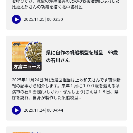
を呼びかけ、戦後の沖縄復興のための救援活動に尽力した
比嘉太郎さんの功績を描く北中城村民...
2025.11.25
|
00:03:30
県に自作の帆船模型を贈呈 99歳
の石川さん
2025年11月24日(月)放送回担当は上地和夫さんです琉球新
報の記事から紹介します。来年１月に１００歳を迎える糸
満市の石川善照(いしかわ・ぜんしょう)さんは１８日、県
庁を訪れ、自身が製作した帆船模型...
2025.11.24
|
00:04:44