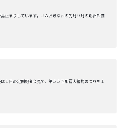
が高止まりしています。ＪＡおきなわの先月９月の鶏卵卸価
長は１日の定例記者会見で、第５５回那覇大綱挽まつりを１