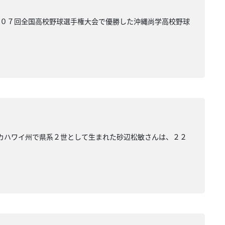
１０７回全国高校野球選手権大会で優勝した沖縄尚学高校野球
リカハワイ州で県系２世として生まれた砂辺松敏さんは、２２