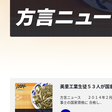
美里工業生徒５３人が国
方言ニュース ２０１４年２月２
事士の国家資格に 合格し...