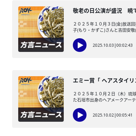
敬老の日公演が盛況 暁
２０２５年１０月３日(金)放送
子(もり・かずこ)さんと吉田安敬(
2025.10.03
|
00:02:43
エミー賞「 ヘアスタイリ
２０２５年１０月２日（木）琉球
た石垣市出身のヘアメークアーティ
2025.10.02
|
00:05:41