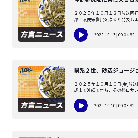
２０２５年１０月１３日放送回
部に県民栄誉賞を贈ると発表しまし
2025.10.13
|
00:04:32
県系２世、砂辺ジョージ
２０２５年１０月１０日(金)放
歳まで沖縄で育ち、その後ロサンゼ
2025.10.10
|
00:03:32