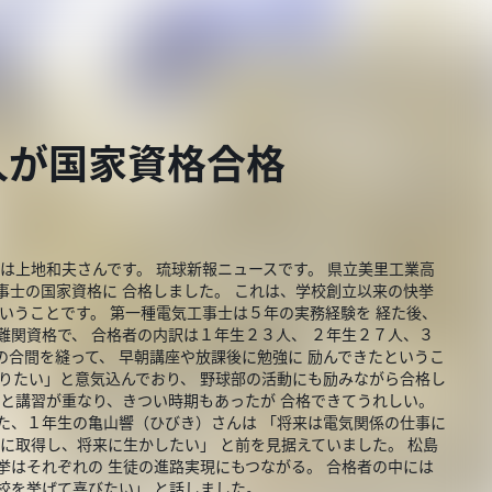
人が国家資格合格
は上地和夫さんです。 琉球新報ニュースです。 県立美里工業高
事士の国家資格に 合格しました。 これは、学校創立以来の快挙
ということです。 第一種電気工事士は５年の実務経験を 経た後、
難関資格で、 合格者の内訳は１年生２３人、 ２年生２７人、３
の合間を縫って、 早朝講座や放課後に勉強に 励んできたというこ
張りたい」と意気込んでおり、 野球部の活動にも励みながら合格し
活と講習が重なり、きつい時期もあったが 合格できてうれしい。
た、１年生の亀山響（ひびき）さんは 「将来は電気関係の仕事に
中に取得し、将来に生かしたい」 と前を見据えていました。 松島
挙はそれぞれの 生徒の進路実現にもつながる。 合格者の中には
校を挙げて喜びたい」 と話しました。