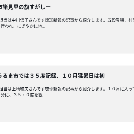
市諸見里の旗すがしー
回担当は中川信子さんです琉球新報の記事から紹介します。五穀豊穣、
われ、にぎやかに地...
うるま市では３５度記録、１０月猛暑日は初
回担当は上地和夫さんです琉球新報の記事から紹介します。１０月に入っ
に、３５・０度を観...