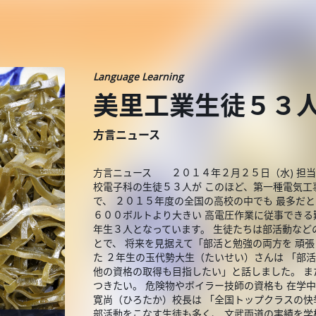
Language Learning
美里工業生徒５３
方言ニュース
方言ニュース ２０１４年２月２５日（水) 担当
校電子科の生徒５３人が このほど、第一種電気工
で、 ２０１５年度の全国の高校の中でも 最多だ
６００ボルトより大きい 高電圧作業に従事できる
年生３人となっています。 生徒たちは部活動など
とで、 将来を見据えて「部活と勉強の両方を 頑
た ２年生の玉代勢大生（たいせい）さんは 「部
他の資格の取得も目指したい」と話しました。 ま
つきたい。 危険物やボイラー技師の資格も 在学
寛尚（ひろたか）校長は 「全国トップクラスの快
部活動をこなす生徒も多く、 文武両道の実績を学