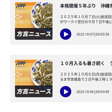
本格開催５年ぶり 沖縄
２０２５年１０月７日(火)放送
がウークイ翌日の９月７日午後に行
2025.10.07
|
00:03:36
１０月入るも暑さ続く 
２０２５年１０月６日(月)放送
るま市宮城島で２日午後２時１９分
2025.10.06
|
00:04:45