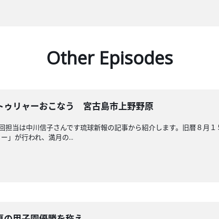
Other Episodes
トゥリャーおこなう 宮古島市上野野原
送回担当は中川信子さんです琉球新報の記事から紹介します。旧暦８月
」が行われ、満月の...
夏の甲子園優勝を称え