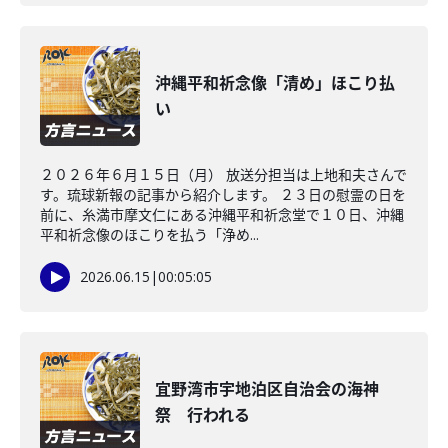
沖縄平和祈念像「清め」ほこり払
い
２０２６年６月１５日（月） 放送分担当は上地和夫さんで
す。琉球新報の記事から紹介します。 ２３日の慰霊の日を
前に、糸満市摩文仁にある沖縄平和祈念堂で１０日、沖縄
平和祈念像のほこりを払う「浄め...
2026.06.15
|
00:05:05
宜野湾市宇地泊区自治会の海神
祭 行われる