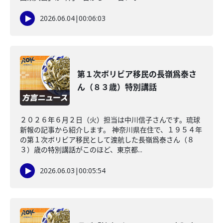
2026.06.04
|
00:06:03
第１次ボリビア移民の長嶺爲泰さ
ん（８３歳）特別講話
２０２６年６月２日（火）担当は中川信子さんです。琉球
新報の記事から紹介します。 神奈川県在住で、１９５４年
の第１次ボリビア移民として渡航した長嶺爲泰さん（８
３）歳の特別講話がこのほど、東京都...
2026.06.03
|
00:05:54