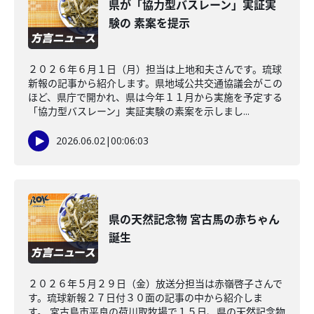
県が「協力型バスレーン」実証実
験の 素案を提示
２０２６年６月１日（月）担当は上地和夫さんです。琉球
新報の記事から紹介します。県地域公共交通協議会がこの
ほど、県庁で開かれ、県は今年１１月から実施を予定する
「協力型バスレーン」実証実験の素案を示しまし...
2026.06.02
|
00:06:03
県の天然記念物 宮古馬の赤ちゃん
誕生
２０２６年５月２９日（金）放送分担当は赤嶺啓子さんで
す。琉球新報２７日付３０面の記事の中から紹介しま
す。 宮古島市平良の荷川取牧場で１５日、県の天然記念物