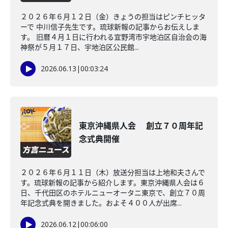
２０２６年６月１２日（金）きょうの担当はピンチヒッタ
ーで 中川信子先生です。琉球新報の記事からお伝えしま
す。 旧暦４月１日に行われる宜野湾市宇地泊区自治会の海
神祭が５月１７日、宇地泊区公民館...
2026.06.13
|
00:03:24
東京沖縄県人会 創立７０周年記
念式典開催
２０２６年６月１１日（木）放送分担当は上地和夫さんで
す。琉球新報の記事から紹介します。東京沖縄県人会は６
日、千代田区のホテルニューオータニ東京で、創立７０周
年記念式典を開きました。およそ４００人が出席...
2026.06.12
|
00:06:00