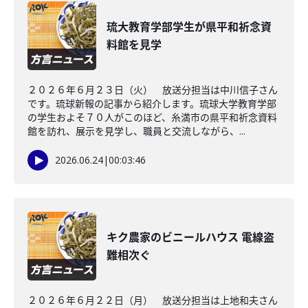
琉大教育学部学生が県平和祈念資
料館を見学
２０２６年６月２３日（火） 放送分担当は中川信子さん
です。琉球新報の記事から紹介します。琉球大学教育学部
の学生およそ７０人がこのほど、糸満市の県平和祈念資料
館を訪れ、展示を見学し、職員と交流しながら、...
2026.06.24
|
00:03:46
キク農家のビニールハウス 電線盗
難相次ぐ
２０２６年６月２２日（月） 放送分担当は上地和夫さん