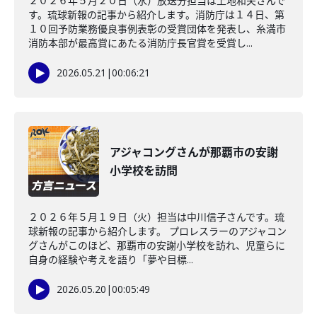
２０２６年５月２０日（水）放送分担当は上地和夫さんで
す。琉球新報の記事から紹介します。消防庁は１４日、第
１０回予防業務優良事例表彰の受賞団体を発表し、糸満市
消防本部が最高賞にあたる消防庁長官賞を受賞し...
2026.05.21
|
00:06:21
アジャコングさんが那覇市の安謝
小学校を訪問
２０２６年５月１９日（火）担当は中川信子さんです。琉
球新報の記事から紹介します。 プロレスラーのアジャコン
グさんがこのほど、那覇市の安謝小学校を訪れ、児童らに
自身の経験や考えを語り「夢や目標...
2026.05.20
|
00:05:49