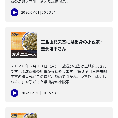
京の法政大学で「消えた琉球競馬...
2026.07.01
|
00:03:31
三島由紀夫賞に県出身の小説家・
豊永浩平さん
２０２６年６月２９日（月） 放送分担当は上地和夫さん
です。琉球新報の記事から紹介します。 第３９回三島由紀
夫賞の贈呈式がこのほど、都内で開かれ、受賞作「はくし
むるち」を手がけた県出身の小説家...
2026.06.30
|
00:05:53