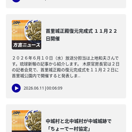
首里城正殿復元完成式 １１月２２
日開催
２０２６年６月１０日（水）放送分担当は上地和夫さんで
す。琉球新報の記事から紹介します。 木原官房長官は２日
の記者会見で、首里城正殿の復元完成式を１１月２２日に
首里城公園内で開催すると発表しま...
2026.06.11
|
00:06:09
中城村と北中城村が中城城跡で
「ちょーでー村協定」