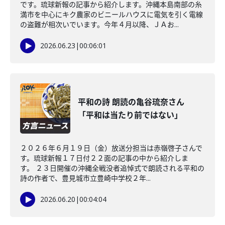
です。琉球新報の記事から紹介します。沖縄本島南部の糸
満市を中心にキク農家のビニールハウスに電気を引く電線
の盗難が相次いでいます。今年４月以降、ＪＡお...
2026.06.23
|
00:06:01
平和の詩 朗読の亀谷琉奈さん
「平和は当たり前ではない」
２０２６年６月１９日（金）放送分担当は赤嶺啓子さんで
す。琉球新報１７日付２２面の記事の中から紹介しま
す。 ２３日開催の沖縄全戦没者追悼式で朗読される平和の
詩の作者で、豊見城市立豊崎中学校２年...
2026.06.20
|
00:04:04