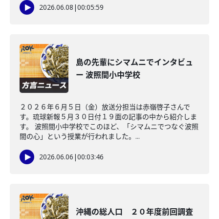
2026.06.08
|
00:05:59
島の先輩にシマムニでインタビュ
ー 波照間小中学校
２０２６年６月５日（金）放送分担当は赤嶺啓子さんで
す。琉球新報５月３０日付１９面の記事の中から紹介しま
す。 波照間小中学校でこのほど、「シマムニでつなぐ波照
間の心」という授業が行われました。...
2026.06.06
|
00:03:46
沖縄の総人口 ２０年度前回調査