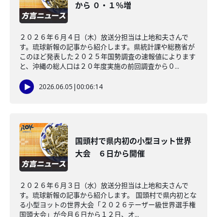
から ０・１％増
２０２６年６月４日（木）放送分担当は上地和夫さんで
す。琉球新報の記事から紹介します。県統計課や総務省が
このほど発表した２０２５年国勢調査の速報値によります
と、沖縄の総人口は２０年度実施の前回調査から０...
2026.06.05
|
00:06:14
国頭村で県内初の小型ヨット世界
大会 ６日から開催
２０２６年６月３日（水）放送分担当は上地和夫さんで
す。琉球新報の記事から紹介します。 国頭村で県内初とな
る小型ヨットの世界大会「２０２６テーザー級世界選手権
国頭大会」が今月６日から１２日、オ...