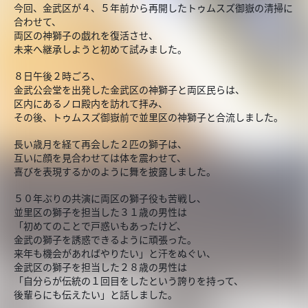
今回、金武区が４、５年前から再開したトゥムスズ御嶽の清掃に
合わせて、
両区の神獅子の戯れを復活させ、
未来へ継承しようと初めて試みました。
８日午後２時ごろ、
金武公会堂を出発した金武区の神獅子と両区民らは、
区内にあるノロ殿内を訪れて拝み、
その後、トゥムスズ御嶽前で並里区の神獅子と合流しました。
長い歳月を経て再会した２匹の獅子は、
互いに顔を見合わせては体を震わせて、
喜びを表現するかのように舞を披露しました。
５０年ぶりの共演に両区の獅子役も苦戦し、
並里区の獅子を担当した３１歳の男性は
「初めてのことで戸惑いもあったけど、
金武の獅子を誘惑できるように頑張った。
来年も機会があればやりたい」と汗をぬぐい、
金武区の獅子を担当した２８歳の男性は
「自分らが伝統の１回目をしたという誇りを持って、
後輩らにも伝えたい」と話しました。