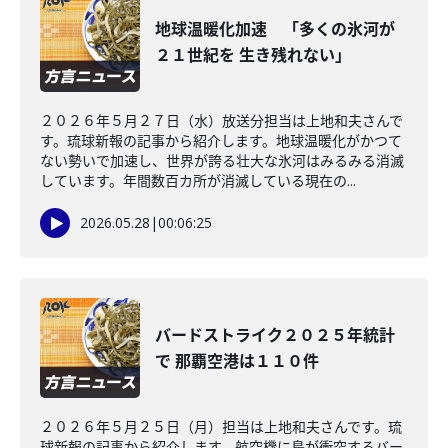
地球温暖化加速 「多くの氷河が
２１世紀を 生き残れない」
２０２６年５月２７日（水）放送分担当は上地和夫さんで
す。琉球新報の記事から紹介します。地球温暖化がかつて
ない勢いで加速し、世界が誇る壮大な氷河はみるみる消滅
しています。年間数百カ所が消滅している現在の...
2026.05.28
|
00:06:25
バードストライク２０２５年統計
で 那覇空港は１１０件
２０２６年５月２５日（月）担当は上地和夫さんです。琉
球新報の記事から紹介します。航空機に鳥が衝突するバー