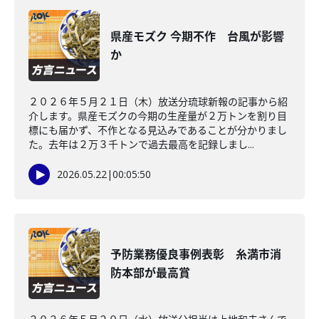
県産モズク 今期不作 台風が影響
か
２０２６年５月２１日（木）放送分琉球新報の記事から紹
介します。県産モズクの今期の生産量が２万トンを割り目
標にも届かず、不作となる見込みであることが分かりまし
た。去年は２万３千トンで過去最高を記録しまし...
2026.05.22
|
00:05:50
予防業務優良事例表彰 糸満市消
防本部が最高賞