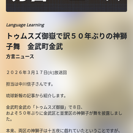
Language Learning
トゥムスズ御嶽で訳５０年ぶりの神獅
子舞 金武町金武
方言ニュース
２０２６年３月１７日(火)放送回
担当は中川信子さんです。
琉球新報の記事から紹介します。
金武町金武の「トゥムスズ御嶽」で８日、
およそ５０年ぶりに金武区と並里区の神獅子が舞を披露しまし
た。
本来、両区の神獅子は十五夜に戯れていたということですが、