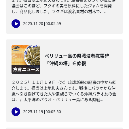
議会はこのほど、フクギの実を原料にしたジャムを開発
し、商品化しました。フクギは渡名喜村の村木で、...
2025.11.20
|
00:05:59
ペリリュー島の県戦没者慰霊碑
「沖縄の塔」を修復
２０２５年１１月１９日（水）琉球新報の記事の中から紹
介します。担当は上地和夫さんです。戦後にパラオから沖
縄へ引き揚げてきた人や遺族らでつくる沖縄パラオ友の会
は、西太平洋のパラオ・ペリリュー島にある県戦...
2025.11.19
|
00:05:50