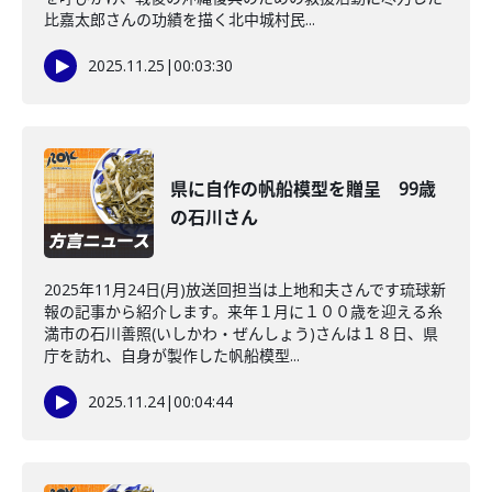
比嘉太郎さんの功績を描く北中城村民...
2025.11.25
|
00:03:30
県に自作の帆船模型を贈呈 99歳
の石川さん
2025年11月24日(月)放送回担当は上地和夫さんです琉球新
報の記事から紹介します。来年１月に１００歳を迎える糸
満市の石川善照(いしかわ・ぜんしょう)さんは１８日、県
庁を訪れ、自身が製作した帆船模型...
2025.11.24
|
00:04:44