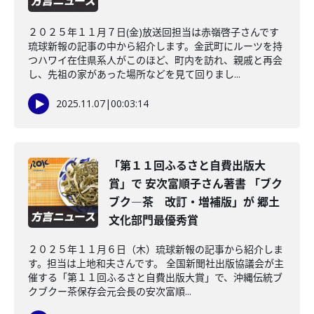
２０２５年１１月７日(金)放送回担当は赤嶺啓子さんです
琉球新報の記事の中から紹介します。金武町にルーツを持
つハワイ在住県系人がこのほど、町内を訪れ、親戚と再会
し、先祖の家があった場所などを見て回りまし...
2025.11.07
|
00:03:14
「第１１回ふるさと自費出版大
賞」で 安次富順子さん著書 「ブク
ブク―茶 改訂・増補版」が 郷土
文化部門最優秀賞
２０２５年１１月６日（木）琉球新報の記事から紹介しま
す。担当は上地和夫さんです。 全国新聞社出版協議会が主
催する「第１１回ふるさと自費出版大賞」で、沖縄伝統ブ
クブクー茶保存会元会長の安次富順...