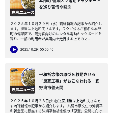
本部町 備瀬区で電動キックボード
を巡り苦情や懸念
２０２５年１０月２９日（水）琉球新報の記事から紹介し
ます。担当は上地和夫さんです。フクギ並木が有名な本部
町の備瀬区で、観光客向けのレンタル電動キックボードを
巡り、一部の利用者が集落内を走行する上でのマ...
2025.10.29
|
00:05:40
平和祈念像の原型を移動させる
「曳家工事」がおこなわれる 宜
野湾市普天間
２０２５年１０月２８日(火)放送回担当は上地和夫さんで
す琉球新報の記事から紹介します。 糸満市摩文仁の沖縄平
和祈念堂に鎮座する沖縄平和祈念像の「原型」公開に向け