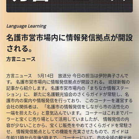
Language Learning
名護市営市場内に情報発信拠点が開設
される。
方言ニュース
方言ニュース 5月14日 放送分 今日の担当は伊狩典子さんで
す。 名護市営市場内に情報発信拠点が開設される。 琉球新報の
記事から紹介します。 名護市営市場内の「まちなか情報ステー
ション」に、 新たに名護観光協会のさくらガイドが常駐し、名
護市内の案内や情報発信を行っており、 このコーナーを運営する
会社の関係者は、 「名護市の情報発信をしながら市の活性化の
一端を担えたら」と意気込んでいます。 コーナーはこれまでパー
ラーと宝くじ売り場として活用していましたが、 情報発信の内
容が少ないことから、宝くじ販売をやめてさくらガイドを常駐さ
せ、 情報発信拠点としての機能を充実させたもので、ガイドは
午前11時から午後5時まで、 コーナーにいて、市内全域の観光地