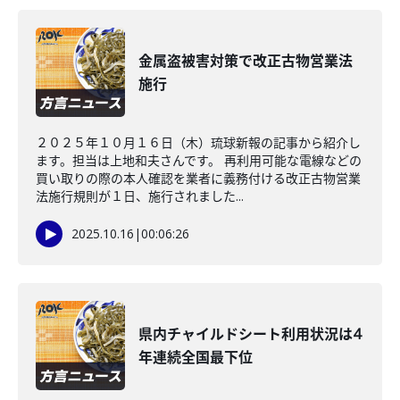
金属盗被害対策で改正古物営業法
施行
２０２５年１０月１６日（木）琉球新報の記事から紹介し
ます。担当は上地和夫さんです。 再利用可能な電線などの
買い取りの際の本人確認を業者に義務付ける改正古物営業
法施行規則が１日、施行されました...
2025.10.16
|
00:06:26
県内チャイルドシート利用状況は4
年連続全国最下位