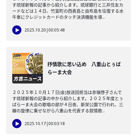
す琉球新報の記事から紹介します。琉球銀行と三井住友カ
ードなどは１４日、竹富町の西表島と由布島を往復する水
牛車にクレジットカードのタッチ決済機能を導...
2025.10.20
|
00:05:48
抒情歌に思い込め 八重山とぅば
らーま大会
２０２５年１０月１７日(金)放送回担当は赤嶺啓子さんで
す琉球新報の記事の中から紹介します。２０２５年度とぅ
ばらーま大会の歌唱の部が４日夜、新栄公園で行われ、三
線の旋律に乗せながら八重山を代表する叙情歌...
2025.10.17
|
00:03:18