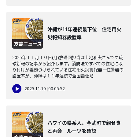
沖縄が11年連続最下位 住宅用火
災報知器設置率
2025年１１月１０日(月)放送回担当は上地和夫さんです琉
球新報の記事から紹介します。消防法ですべての住宅に取
り付けが義務づけられている住宅用火災警報器＝住警器の
設置率が、沖縄は１１年連続で全国最低だ...
2025.11.10
|
00:05:52
ハワイの県系人、金武町で親せき
と再会 ルーツを確認