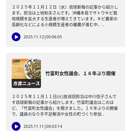
２０２５年１１月１２日（水）琉球新報の記事から紹介し
ます。担当は上地和夫さんです。沖縄本島でサトウキビ栽
培規模を拡大する生産者が増えてきています。キビ農家の
高齢化などによる小規模生産者の離農が進む中、...
2025.11.12
|
00:06:05
竹富町女性議会、１６年ぶり開催
２０２５年１１月１１日(火)放送回担当は中川信子さんで
す琉球新報の記事から紹介します。竹富町議会はこのほ
ど、「竹富町女性議会」を開きました。１６年ぶりの開催
で、議員のなり手不足解消や女性の町づくり参加...
2025.11.11
|
00:03:14