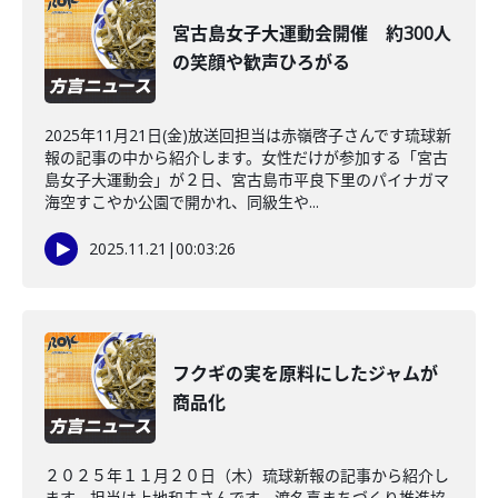
宮古島女子大運動会開催 約300人
の笑顔や歓声ひろがる
2025年11月21日(金)放送回担当は赤嶺啓子さんです琉球新
報の記事の中から紹介します。女性だけが参加する「宮古
島女子大運動会」が２日、宮古島市平良下里のパイナガマ
海空すこやか公園で開かれ、同級生や...
2025.11.21
|
00:03:26
フクギの実を原料にしたジャムが
商品化
２０２５年１１月２０日（木）琉球新報の記事から紹介し
ます。担当は上地和夫さんです。渡名喜まちづくり推進協