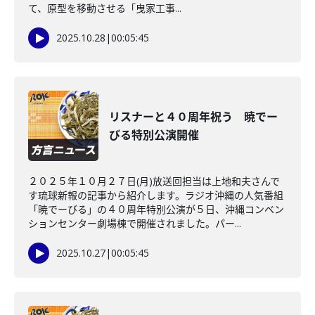
て、原型を移動させる「曳家工事...
2025.10.28
|
00:05:45
リスナーと４０周年祝う 暁でー
びる特別公演開催
２０２５年１０月２７日(月)放送回担当は上地和夫さんで
す琉球新報の記事から紹介します。ラジオ沖縄の人気番組
「暁でーびる」の４０周年特別公演が５日、沖縄コンベン
ションセンター劇場棟で開催されました。パー...
2025.10.27
|
00:05:45