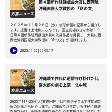
第４回新作組踊戯曲大賞に西岡敏
沖縄国際大学教授の 「命の文」
２０２５年１１月２６日（水）琉球新報の記事から紹介し
ます。担当は上地和夫さんです。国立劇場おきなわは１９
日第４回新作組踊戯曲大賞の入賞作品を発表し、大賞に西
岡敏沖縄国際大学教授の「命の文」が選ばれまし...
2025.11.26
|
00:05:17
沖縄戦で住民に避難呼び掛けた比
嘉太郎の劇を上演 北中城
2025年11月25日(火)放送回担当は中川信子さんです琉球新
報の記事から紹介します。沖縄戦でガマにいる住民に避難
を呼びかけ、戦後の沖縄復興のための救援活動に尽力した