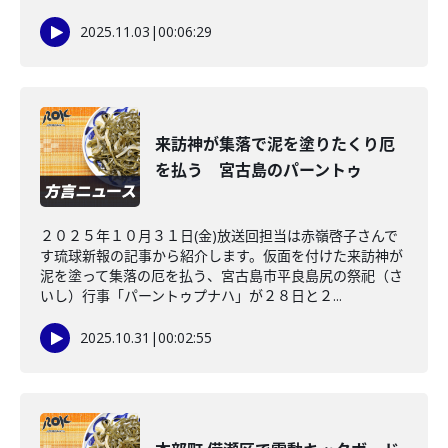
2025.11.03
|
00:06:29
来訪神が集落で泥を塗りたくり厄
を払う 宮古島のパーントゥ
２０２５年１０月３１日(金)放送回担当は赤嶺啓子さんで
す琉球新報の記事から紹介します。仮面を付けた来訪神が
泥を塗って集落の厄を払う、宮古島市平良島尻の祭祀（さ
いし）行事「パーントゥプナハ」が２８日と２...
2025.10.31
|
00:02:55