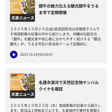
闘牛の魅力伝える観光闘牛をうる
ま市で定期開催
２０２５年１０月２４日(金)放送回担当は赤嶺啓子さんで
す琉球新報の記事の中から紹介します。沖縄の伝統文化
「闘牛」を観光客や初心者に分かりやすく紹介する「観光
闘牛」が、うるま市石川多目的ドームで定期的に...
2025.10.24
|
00:03:01
名護市源河で天然記念物ヤンバル
クイナを確認
２０２５年１０月２３日（木）琉球新報の記事から紹介し
ます。担当は上地和夫さんです。大宜味村や東村を南限と