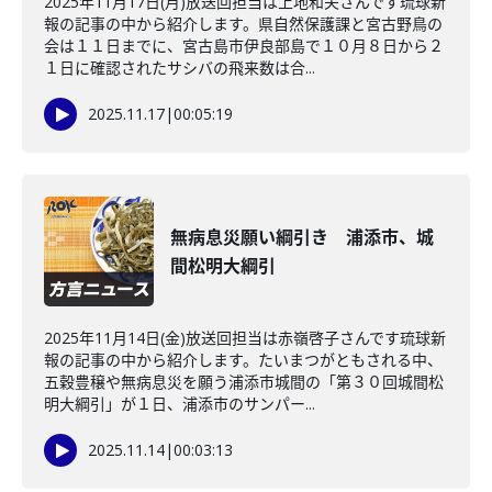
2025年11月17日(月)放送回担当は上地和夫さんです琉球新
報の記事の中から紹介します。県自然保護課と宮古野鳥の
会は１１日までに、宮古島市伊良部島で１０月８日から２
１日に確認されたサシバの飛来数は合...
2025.11.17
|
00:05:19
無病息災願い綱引き 浦添市、城
間松明大綱引
2025年11月14日(金)放送回担当は赤嶺啓子さんです琉球新
報の記事の中から紹介します。たいまつがともされる中、
五穀豊穣や無病息災を願う浦添市城間の「第３０回城間松
明大綱引」が１日、浦添市のサンパー...
2025.11.14
|
00:03:13