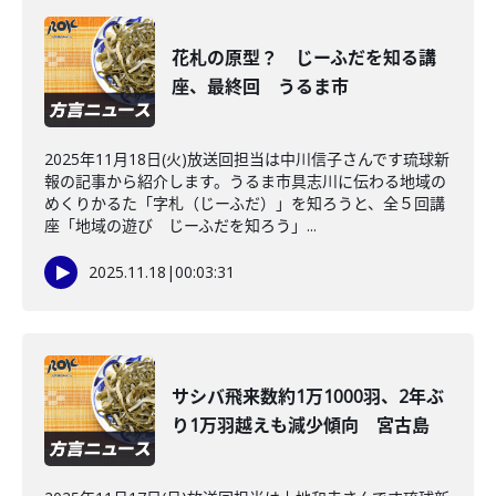
花札の原型？ じーふだを知る講
座、最終回 うるま市
2025年11月18日(火)放送回担当は中川信子さんです琉球新
報の記事から紹介します。うるま市具志川に伝わる地域の
めくりかるた「字札（じーふだ）」を知ろうと、全５回講
座「地域の遊び じーふだを知ろう」...
2025.11.18
|
00:03:31
サシバ飛来数約1万1000羽、2年ぶ
り1万羽越えも減少傾向 宮古島