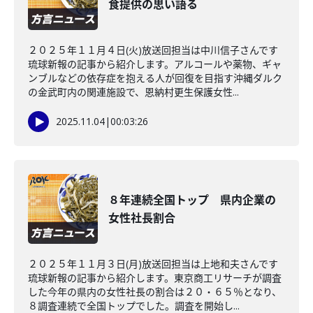
食提供の思い語る
２０２５年１１月４日(火)放送回担当は中川信子さんです
琉球新報の記事から紹介します。アルコールや薬物、ギャ
ンブルなどの依存症を抱える人が回復を目指す沖縄ダルク
の金武町内の関連施設で、恩納村更生保護女性...
2025.11.04
|
00:03:26
８年連続全国トップ 県内企業の
女性社長割合
２０２５年１１月３日(月)放送回担当は上地和夫さんです
琉球新報の記事から紹介します。東京商工リサーチが調査
した今年の県内の女性社長の割合は２０・６５％となり、
８調査連続で全国トップでした。調査を開始し...