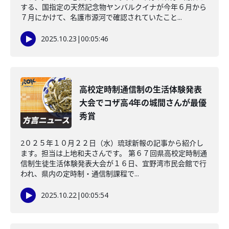
する、国指定の天然記念物ヤンバルクイナが今年６月から
７月にかけて、名護市源河で確認されていたこと...
2025.10.23
|
00:05:46
高校定時制通信制の生活体験発表
大会でコザ高4年の城間さんが最優
秀賞
2０２５年１０月２２日（水）琉球新報の記事から紹介し
ます。担当は上地和夫さんです。 第６７回県高校定時制通
信制生徒生活体験発表大会が１６日、宜野湾市民会館で行
われ、県内の定時制・通信制課程で...
2025.10.22
|
00:05:54