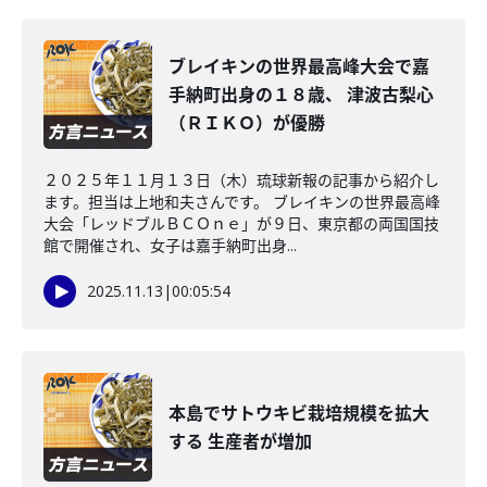
ブレイキンの世界最高峰大会で嘉
手納町出身の１８歳、 津波古梨心
（ＲＩＫＯ）が優勝
２０２５年１１月１３日（木）琉球新報の記事から紹介し
ます。担当は上地和夫さんです。 ブレイキンの世界最高峰
大会「レッドブルＢＣＯｎｅ」が９日、東京都の両国国技
館で開催され、女子は嘉手納町出身...
2025.11.13
|
00:05:54
本島でサトウキビ栽培規模を拡大
する 生産者が増加