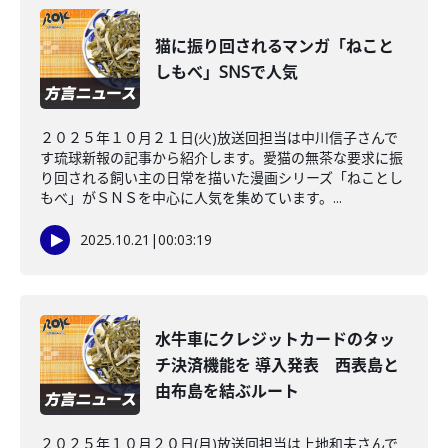
猫に振り回されるマンガ「ねこと
しもべ」SNSで人気
２０２５年１０月２１日(火)放送回担当は中川信子さんで
す琉球新報の記事から紹介します。愛猫の無茶な要求に振
り回される飼い主の日常を描いた漫画シリーズ「ねことし
もべ」がＳＮＳを中心に人気を集めています。...
2025.10.21
|
00:03:19
水牛車にクレジットカードのタッ
チ決済機能を 導入発表 西表島と
由布島を結ぶルート
２０２５年１０月２０日(月)放送回担当は上地和夫さんで