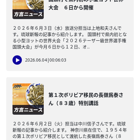
大会 ６日から開催
２０２６年６月３日（水）放送分担当は上地和夫さんで
す。琉球新報の記事から紹介します。 国頭村で県内初とな
る小型ヨットの世界大会「２０２６テーザー級世界選手権
国頭大会」が今月６日から１２日、オ...
2026.06.04
|
00:06:03
第１次ボリビア移民の長嶺爲泰さ
ん（８３歳）特別講話
２０２６年６月２日（火）担当は中川信子さんです。琉球
新報の記事から紹介します。 神奈川県在住で、１９５４年
の第１次ボリビア移民として渡航した長嶺爲泰さん（８