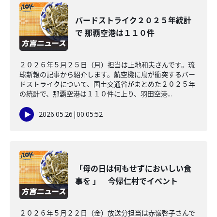
バードストライク２０２５年統計
で 那覇空港は１１０件
２０２６年５月２５日（月）担当は上地和夫さんです。琉
球新報の記事から紹介します。航空機に鳥が衝突するバー
ドストライクについて、国土交通省がまとめた２０２５年
の統計で、那覇空港は１１０件に上り、羽田空港...
2026.05.26
|
00:05:52
「母の日は何もせずにおいしい食
事を 」 今帰仁村でイベント
２０２６年５月２２日（金）放送分担当は赤嶺啓子さんで