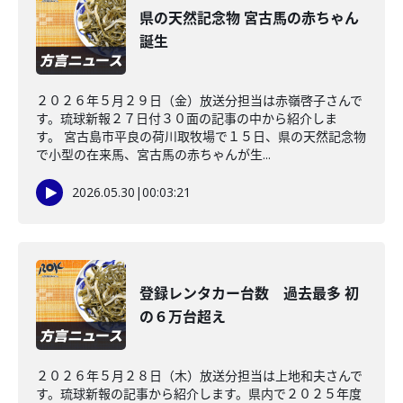
県の天然記念物 宮古馬の赤ちゃん
誕生
２０２６年５月２９日（金）放送分担当は赤嶺啓子さんで
す。琉球新報２７日付３０面の記事の中から紹介しま
す。 宮古島市平良の荷川取牧場で１５日、県の天然記念物
で小型の在来馬、宮古馬の赤ちゃんが生...
2026.05.30
|
00:03:21
登録レンタカー台数 過去最多 初
の６万台超え
２０２６年５月２８日（木）放送分担当は上地和夫さんで
す。琉球新報の記事から紹介します。県内で２０２５年度