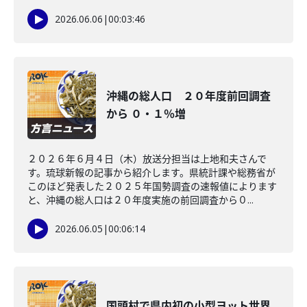
2026.06.06
|
00:03:46
沖縄の総人口 ２０年度前回調査
から ０・１％増
２０２６年６月４日（木）放送分担当は上地和夫さんで
す。琉球新報の記事から紹介します。県統計課や総務省が
このほど発表した２０２５年国勢調査の速報値によります
と、沖縄の総人口は２０年度実施の前回調査から０...
2026.06.05
|
00:06:14
国頭村で県内初の小型ヨット世界