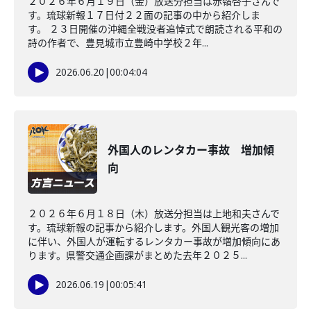
２０２６年６月１９日（金）放送分担当は赤嶺啓子さんで
す。琉球新報１７日付２２面の記事の中から紹介しま
す。 ２３日開催の沖縄全戦没者追悼式で朗読される平和の
詩の作者で、豊見城市立豊崎中学校２年...
2026.06.20
|
00:04:04
外国人のレンタカー事故 増加傾
向
２０２６年６月１８日（木）放送分担当は上地和夫さんで
す。琉球新報の記事から紹介します。外国人観光客の増加
に伴い、外国人が運転するレンタカー事故が増加傾向にあ
ります。県警交通企画課がまとめた去年２０２５...
2026.06.19
|
00:05:41