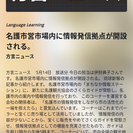
Language Learning
名護市営市場内に情報発信拠点が開設
される。
方言ニュース
方言ニュース 5月14日 放送分 今日の担当は伊狩典子さんで
す。 名護市営市場内に情報発信拠点が開設される。 琉球新報の
記事から紹介します。 名護市営市場内の「まちなか情報ステー
ション」に、 新たに名護観光協会のさくらガイドが常駐し、名
護市内の案内や情報発信を行っており、 このコーナーを運営する
会社の関係者は、 「名護市の情報発信をしながら市の活性化の
一端を担えたら」と意気込んでいます。 コーナーはこれまでパー
ラーと宝くじ売り場として活用していましたが、 情報発信の内
容が少ないことから、宝くじ販売をやめてさくらガイドを常駐さ
せ、 情報発信拠点としての機能を充実させたもので、ガイドは
午前11時から午後5時まで、 コーナーにいて、市内全域の観光地