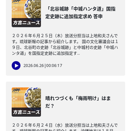
「北谷城跡「中城ハンタ道」国指
定史跡に追加指定求め 答申
２０２６年６月２５日（木）放送分担当は上地和夫さんで
す。琉球新報の記事から紹介します。 国の文化審議会は１
９日、北谷町の史跡「北谷城跡」と中城村の史跡「中城ハ
ンタ道」を国指定史跡に追加指定す...
2026.06.26
|
00:06:17
晴れつづくも「梅雨明け」はま
だ？
２０２６年６月２４日（水）放送分担当は上地和夫さんで
す。琉球新報の記事から紹介します。沖縄地方は１８日、