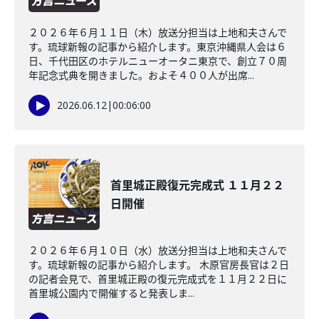
２０２６年６月１１日（木）放送分担当は上地和夫さんで
す。琉球新報の記事から紹介します。東京沖縄県人会は６
日、千代田区のホテルニューオータニ東京で、創立７０周
年記念式典を開きました。およそ４００人が出席...
2026.06.12
|
00:06:00
首里城正殿復元完成式 １１月２２
日開催
２０２６年６月１０日（水）放送分担当は上地和夫さんで
す。琉球新報の記事から紹介します。 木原官房長官は２日
の記者会見で、首里城正殿の復元完成式を１１月２２日に
首里城公園内で開催すると発表しま...