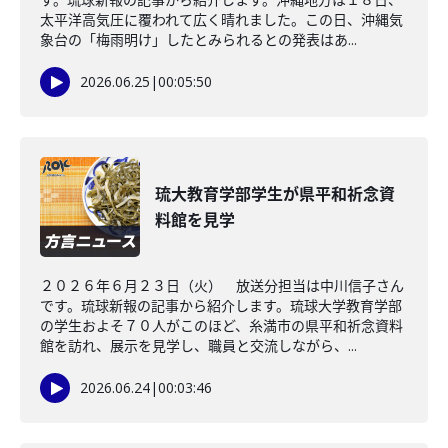
太平洋高気圧に覆われて広く晴れました。この日、沖縄気
象台の「梅雨明け」したとみられるとの発表はあ...
2026.06.25
|
00:05:50
琉大教育学部学生が県平和祈念資
料館を見学
２０２６年６月２３日（火） 放送分担当は中川信子さん
です。琉球新報の記事から紹介します。琉球大学教育学部
の学生およそ７０人がこのほど、糸満市の県平和祈念資料
館を訪れ、展示を見学し、職員と交流しながら、...
2026.06.24
|
00:03:46