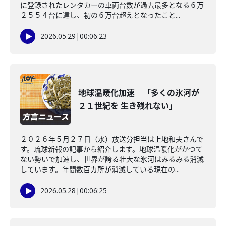
に登録されたレンタカーの車両台数が過去最多となる６万
２５５４台に達し、初の６万台超えとなったこと...
2026.05.29
|
00:06:23
地球温暖化加速 「多くの氷河が
２１世紀を 生き残れない」
２０２６年５月２７日（水）放送分担当は上地和夫さんで
す。琉球新報の記事から紹介します。地球温暖化がかつて
ない勢いで加速し、世界が誇る壮大な氷河はみるみる消滅
しています。年間数百カ所が消滅している現在の...
2026.05.28
|
00:06:25