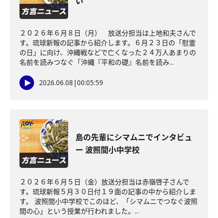
い
２０２６年６月８日（月） 放送分担当は上地和夫さんで
す。琉球新報の記事から紹介します。６月２３日の「慰霊
の日」に向け、沖縄戦などで亡くなった２４万人あまりの
名前を読みつなぐ「沖縄『平和の礎』名前を読み...
2026.06.08
|
00:05:59
島の先輩にシマムニでインタビュ
ー 波照間小中学校
２０２６年６月５日（金）放送分担当は赤嶺啓子さんで
す。琉球新報５月３０日付１９面の記事の中から紹介しま
す。 波照間小中学校でこのほど、「シマムニでつなぐ波照
間の心」という授業が行われました。...