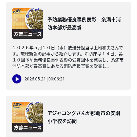
予防業務優良事例表彰 糸満市消
防本部が最高賞
２０２６年５月２０日（水）放送分担当は上地和夫さんで
す。琉球新報の記事から紹介します。消防庁は１４日、第
１０回予防業務優良事例表彰の受賞団体を発表し、糸満市
消防本部が最高賞にあたる消防庁長官賞を受賞し...
2026.05.21
|
00:06:21
アジャコングさんが那覇市の安謝
小学校を訪問