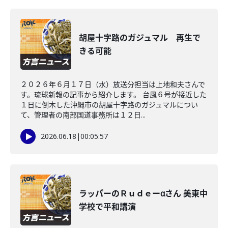
胡屋十字路のガジュマル 再生で
きる可能
２０２６年６月１７日（水）放送分担当は上地和夫さんで
す。琉球新報の記事から紹介します。 台風６号が接近した
１日に倒木した沖縄市の胡屋十字路のガジュマルについ
て、管理者の南部国道事務所は１２日...
2026.06.18
|
00:05:57
ラッパーのＲｕｄｅーαさん 美東中
学校で平和講演