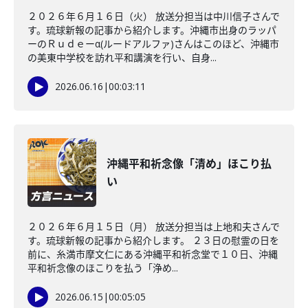
２０２６年６月１６日（火） 放送分担当は中川信子さんで
す。琉球新報の記事から紹介します。沖縄市出身のラッパ
ーのＲｕｄｅーα(ルードアルファ)さんはこのほど、沖縄市
の美東中学校を訪れ平和講演を行い、自身...
2026.06.16
|
00:03:11
沖縄平和祈念像「清め」ほこり払
い
２０２６年６月１５日（月） 放送分担当は上地和夫さんで
す。琉球新報の記事から紹介します。 ２３日の慰霊の日を
前に、糸満市摩文仁にある沖縄平和祈念堂で１０日、沖縄
平和祈念像のほこりを払う「浄め...
2026.06.15
|
00:05:05