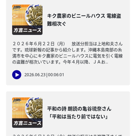
キク農家のビニールハウス 電線盗
難相次ぐ
２０２６年６月２２日（月） 放送分担当は上地和夫さん
です。琉球新報の記事から紹介します。沖縄本島南部の糸
満市を中心にキク農家のビニールハウスに電気を引く電線
の盗難が相次いでいます。今年４月以降、ＪＡお...
2026.06.23
|
00:06:01
平和の詩 朗読の亀谷琉奈さん
「平和は当たり前ではない」