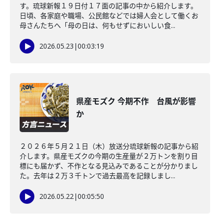
す。琉球新報１９日付１７面の記事の中から紹介します。
日頃、各家庭や職場、公民館などでは婦人会として働くお
母さんたちへ「母の日は、何もせずにおいしい食...
2026.05.23
|
00:03:19
県産モズク 今期不作 台風が影響
か
２０２６年５月２１日（木）放送分琉球新報の記事から紹
介します。県産モズクの今期の生産量が２万トンを割り目
標にも届かず、不作となる見込みであることが分かりまし
た。去年は２万３千トンで過去最高を記録しまし...
2026.05.22
|
00:05:50