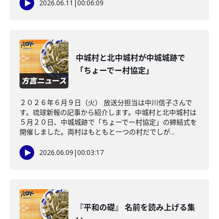
2026.06.11
|
00:06:09
中城村と北中城村が中城城跡で
「ちょーでー村協定」
２０２６年６月９日（火） 放送分担当は中川信子さんで
す。琉球新報の記事から紹介します。中城村と北中城村は
５月２０日、中城城跡で「ちょーでー村協定」の締結式を
開催しました。両村はもともと一つの村だでしが...
2026.06.09
|
00:03:17
『平和の礎』 名前を読み上げる集