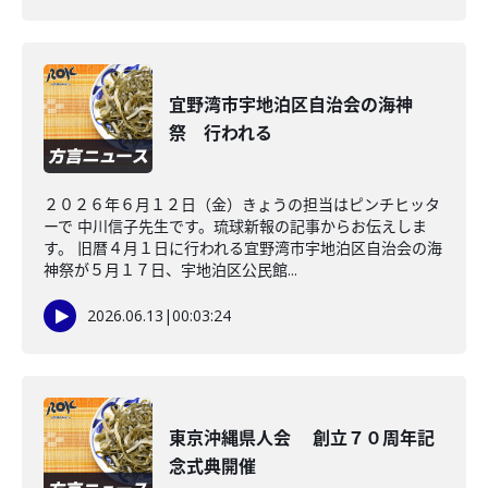
宜野湾市宇地泊区自治会の海神
祭 行われる
２０２６年６月１２日（金）きょうの担当はピンチヒッタ
ーで 中川信子先生です。琉球新報の記事からお伝えしま
す。 旧暦４月１日に行われる宜野湾市宇地泊区自治会の海
神祭が５月１７日、宇地泊区公民館...
2026.06.13
|
00:03:24
東京沖縄県人会 創立７０周年記
念式典開催