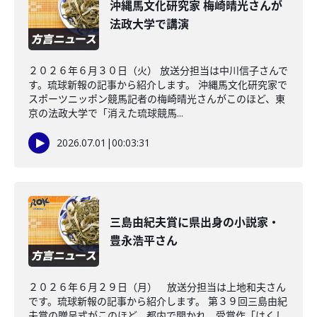
沖縄馬文化研究家 梅崎晴光さんが
法政大学で講演
２０２６年６月３０日（火） 放送分担当は中川信子さんで
す。琉球新報の記事から紹介します。 沖縄馬文化研究家で
スポーツニッポン競馬記者の梅崎晴光さんがこのほど、東
京の法政大学で「消えた琉球競馬...
2026.07.01
|
00:03:31
三島由紀夫賞に県出身の小説家・
豊永浩平さん
２０２６年６月２９日（月） 放送分担当は上地和夫さん
です。琉球新報の記事から紹介します。 第３９回三島由紀
夫賞の贈呈式がこのほど、都内で開かれ、受賞作「はくし