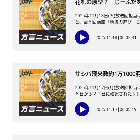
花札の原型？ じーふだ
2025年11月18日(火)放
と、全５回講座「地域の遊び じー
2025.11.18
|
00:03:31
サシバ飛来数約1万100
2025年11月17日(月)放
８日から２１日に確認されたサシバ
2025.11.17
|
00:05:19