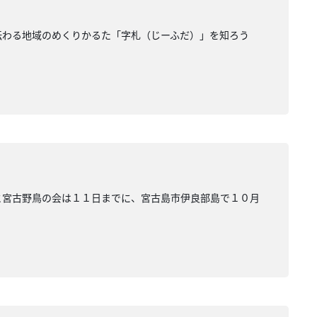
に伝わる地域のめくりかるた「字札（じーふだ）」を知ろう
課と宮古野鳥の会は１１日までに、宮古島市伊良部島で１０月