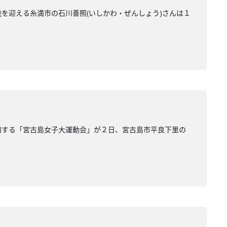
０歳を迎える糸満市の石川善照(いしかわ・ぜんしょう)さんは１
参加する「宮古島女子大運動会」が２日、宮古島市平良下里の