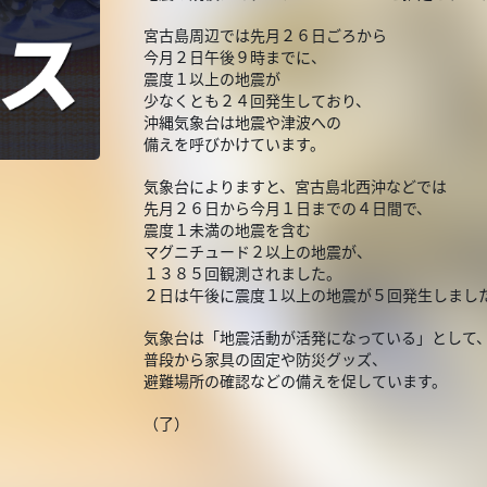
宮古島周辺では先月２６日ごろから
今月２日午後９時までに、
震度１以上の地震が
少なくとも２４回発生しており、
沖縄気象台は地震や津波への
備えを呼びかけています。
気象台によりますと、宮古島北西沖などでは
先月２６日から今月１日までの４日間で、
震度１未満の地震を含む
マグニチュード２以上の地震が、
１３８５回観測されました。
２日は午後に震度１以上の地震が５回発生しまし
気象台は「地震活動が活発になっている」として
普段から家具の固定や防災グッズ、
避難場所の確認などの備えを促しています。
（了）