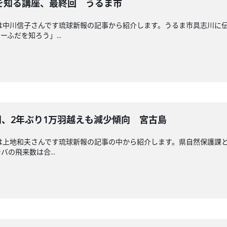
を知る講座、最終回 うるま市
送回担当は中川信子さんです琉球新報の記事から紹介します。うるま市具志川
ふだを知ろう」...
0羽、2年ぶり1万羽越えも減少傾向 宮古島
送回担当は上地和夫さんです琉球新報の記事の中から紹介します。県自然保護
の飛来数は合...