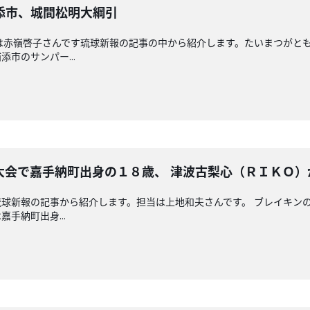
添市、城間松明大綱引
送回担当は赤嶺啓子さんです琉球新報の記事の中から紹介します。たいまつが
市のサンパー...
大会で嘉手納町出身の１８歳、 津波古梨心（ＲＩＫＯ）
球新報の記事から紹介します。担当は上地和夫さんです。 ブレイキン
手納町出身...