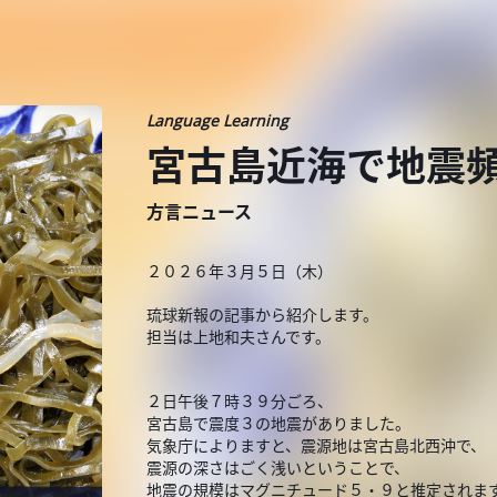
Language Learning
宮古島近海で地震頻
方言ニュース
２０２６年３月５日（木）
琉球新報の記事から紹介します。
担当は上地和夫さんです。
２日午後７時３９分ごろ、
宮古島で震度３の地震がありました。
気象庁によりますと、震源地は宮古島北西沖で、
震源の深さはごく浅いということで、
地震の規模はマグニチュード５・９と推定されま