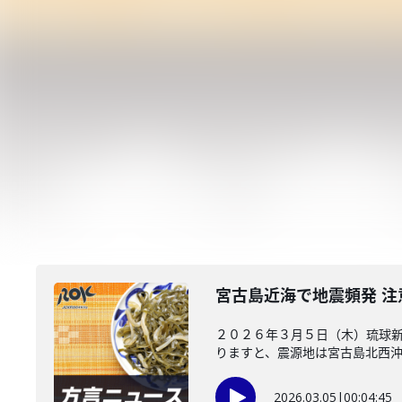
宮古島近海で地震頻発 注
２０２６年３月５日（木）琉球新
りますと、震源地は宮古島北西沖で
2026.03.05
|
00:04:45