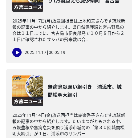
り1万羽越えも減少傾向 宮古島
2025年11月17日(月)放送回担当は上地和夫さんです琉球新
報の記事の中から紹介します。県自然保護課と宮古野鳥の
会は１１日までに、宮古島市伊良部島で１０月８日から２
１日に確認されたサシバの飛来数は合...
2025.11.17
|
00:05:19
無病息災願い綱引き 浦添市、城
間松明大綱引
2025年11月14日(金)放送回担当は赤嶺啓子さんです琉球新
報の記事の中から紹介します。たいまつがともされる中、
五穀豊穣や無病息災を願う浦添市城間の「第３０回城間松
明大綱引」が１日、浦添市のサンパー...