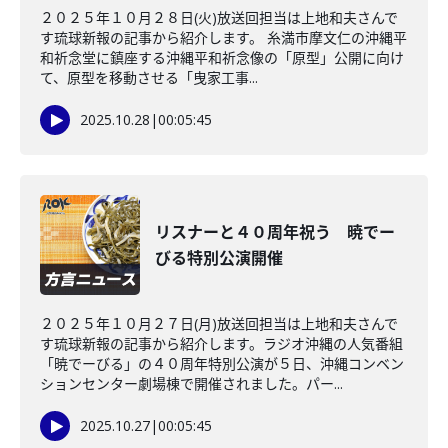
２０２５年１０月２８日(火)放送回担当は上地和夫さんで
す琉球新報の記事から紹介します。 糸満市摩文仁の沖縄平
和祈念堂に鎮座する沖縄平和祈念像の「原型」公開に向け
て、原型を移動させる「曳家工事...
2025.10.28
|
00:05:45
リスナーと４０周年祝う 暁でー
びる特別公演開催
２０２５年１０月２７日(月)放送回担当は上地和夫さんで
す琉球新報の記事から紹介します。ラジオ沖縄の人気番組
「暁でーびる」の４０周年特別公演が５日、沖縄コンベン
ションセンター劇場棟で開催されました。パー...
2025.10.27
|
00:05:45