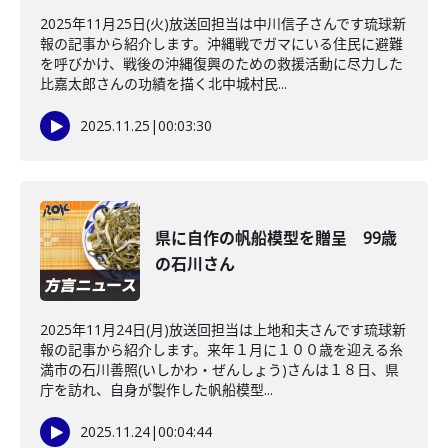
2025年11月25日(火)放送回担当は中川信子さんです琉球新
報の記事から紹介します。沖縄戦でガマにいる住民に避難
を呼びかけ、戦後の沖縄復興のための救援活動に尽力した
比嘉太郎さんの功績を描く北中城村民...
2025.11.25
|
00:03:30
県に自作の帆船模型を贈呈 99歳
の石川さん
2025年11月24日(月)放送回担当は上地和夫さんです琉球新
報の記事から紹介します。来年１月に１００歳を迎える糸
満市の石川善照(いしかわ・ぜんしょう)さんは１８日、県
庁を訪れ、自身が製作した帆船模型...
2025.11.24
|
00:04:44