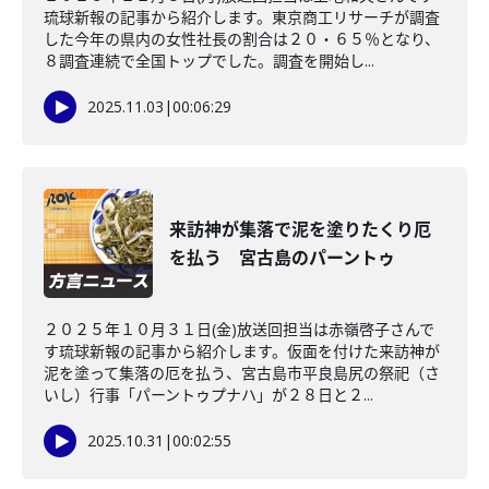
琉球新報の記事から紹介します。東京商工リサーチが調査
した今年の県内の女性社長の割合は２０・６５％となり、
８調査連続で全国トップでした。調査を開始し...
2025.11.03
|
00:06:29
来訪神が集落で泥を塗りたくり厄
を払う 宮古島のパーントゥ
２０２５年１０月３１日(金)放送回担当は赤嶺啓子さんで
す琉球新報の記事から紹介します。仮面を付けた来訪神が
泥を塗って集落の厄を払う、宮古島市平良島尻の祭祀（さ
いし）行事「パーントゥプナハ」が２８日と２...
2025.10.31
|
00:02:55