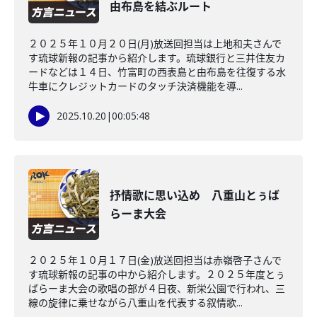
由布島を結ぶルート
２０２５年１０月２０日(月)放送回担当は上地和夫さんで
す琉球新報の記事から紹介します。琉球銀行と三井住友カ
ードなどは１４日、竹富町の西表島と由布島を往復する水
牛車にクレジットカードのタッチ決済機能を導...
2025.10.20
|
00:05:48
抒情歌に思い込め 八重山とぅば
らーま大会
２０２５年１０月１７日(金)放送回担当は赤嶺啓子さんで
す琉球新報の記事の中から紹介します。２０２５年度とぅ
ばらーま大会の歌唱の部が４日夜、新栄公園で行われ、三
線の旋律に乗せながら八重山を代表する叙情歌...