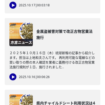
2025.10.17
|
00:03:18
金属盗被害対策で改正古物営業法
施行
２０２５年１０月１６日（木）琉球新報の記事から紹介し
ます。担当は上地和夫さんです。 再利用可能な電線などの
買い取りの際の本人確認を業者に義務付ける改正古物営業
法施行規則が１日、施行されました...
2025.10.16
|
00:06:26
県内チャイルドシート利用状況は4