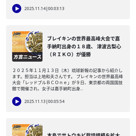
2025.11.14
|
00:03:13
ブレイキンの世界最高峰大会で嘉
手納町出身の１８歳、 津波古梨心
（ＲＩＫＯ）が優勝
２０２５年１１月１３日（木）琉球新報の記事から紹介し
ます。担当は上地和夫さんです。 ブレイキンの世界最高峰
大会「レッドブルＢＣＯｎｅ」が９日、東京都の両国国技
館で開催され、女子は嘉手納町出身...
2025.11.13
|
00:05:54
本島でサトウキビ栽培規模を拡大