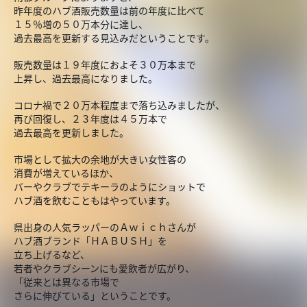
昨年度のハブ酒販売数量は前の年度に比べて
１５％増の５０万本分に達し、
過去最高を更新する見込みだということです。
販売数量は１９年度におよそ３０万本まで
上昇し、過去最高になりました。
コロナ禍で２０万本程度まで落ち込みましたが、
再び回復し、２３年度は４５万本で
過去最高を更新しました。
市場として拡大の余地が大きい女性客の
消費が増えているほか、
バーやクラブでテキーラのようにショットで
ハブ酒を飲むこともはやっています。
県出身の人気ラッパーのＡｗｉｃｈさんが
ハブ酒ブランド「ＨＡＢＵＳＨ」を
立ち上げるなど、
若者やクラブシーンにも愛飲者が広がり、
「従来とは異なる市場で
さらに伸びている」ということです。