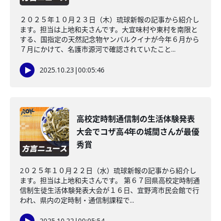
２０２５年１０月２３日（木）琉球新報の記事から紹介し
ます。担当は上地和夫さんです。大宜味村や東村を南限と
する、国指定の天然記念物ヤンバルクイナが今年６月から
７月にかけて、名護市源河で確認されていたこと...
2025.10.23
|
00:05:46
高校定時制通信制の生活体験発表
大会でコザ高4年の城間さんが最優
秀賞
2０２５年１０月２２日（水）琉球新報の記事から紹介し
ます。担当は上地和夫さんです。 第６７回県高校定時制通
信制生徒生活体験発表大会が１６日、宜野湾市民会館で行
われ、県内の定時制・通信制課程で...
2025.10.22
|
00:05:54