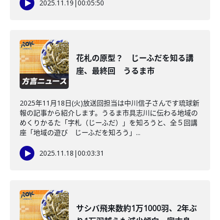
2025.11.19
|
00:05:50
花札の原型？ じーふだを知る講
座、最終回 うるま市
2025年11月18日(火)放送回担当は中川信子さんです琉球新
報の記事から紹介します。うるま市具志川に伝わる地域の
めくりかるた「字札（じーふだ）」を知ろうと、全５回講
座「地域の遊び じーふだを知ろう」...
2025.11.18
|
00:03:31
サシバ飛来数約1万1000羽、2年ぶ