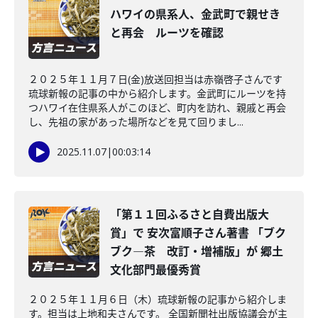
ハワイの県系人、金武町で親せき
と再会 ルーツを確認
２０２５年１１月７日(金)放送回担当は赤嶺啓子さんです
琉球新報の記事の中から紹介します。金武町にルーツを持
つハワイ在住県系人がこのほど、町内を訪れ、親戚と再会
し、先祖の家があった場所などを見て回りまし...
2025.11.07
|
00:03:14
「第１１回ふるさと自費出版大
賞」で 安次富順子さん著書 「ブク
ブク―茶 改訂・増補版」が 郷土
文化部門最優秀賞
２０２５年１１月６日（木）琉球新報の記事から紹介しま
す。担当は上地和夫さんです。 全国新聞社出版協議会が主