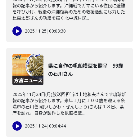
報の記事から紹介します。沖縄戦でガマにいる住民に避難
を呼びかけ、戦後の沖縄復興のための救援活動に尽力した
比嘉太郎さんの功績を描く北中城村民...
2025.11.25
|
00:03:30
県に自作の帆船模型を贈呈 99歳
の石川さん
2025年11月24日(月)放送回担当は上地和夫さんです琉球新
報の記事から紹介します。来年１月に１００歳を迎える糸
満市の石川善照(いしかわ・ぜんしょう)さんは１８日、県
庁を訪れ、自身が製作した帆船模型...
2025.11.24
|
00:04:44