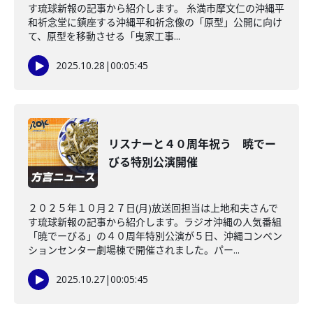
す琉球新報の記事から紹介します。 糸満市摩文仁の沖縄平
和祈念堂に鎮座する沖縄平和祈念像の「原型」公開に向け
て、原型を移動させる「曳家工事...
2025.10.28
|
00:05:45
リスナーと４０周年祝う 暁でー
びる特別公演開催
２０２５年１０月２７日(月)放送回担当は上地和夫さんで
す琉球新報の記事から紹介します。ラジオ沖縄の人気番組
「暁でーびる」の４０周年特別公演が５日、沖縄コンベン
ションセンター劇場棟で開催されました。パー...
2025.10.27
|
00:05:45