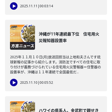
2025.11.11
|
00:03:14
沖縄が11年連続最下位 住宅用火
災報知器設置率
2025年１１月１０日(月)放送回担当は上地和夫さんです琉
球新報の記事から紹介します。消防法ですべての住宅に取
り付けが義務づけられている住宅用火災警報器＝住警器の
設置率が、沖縄は１１年連続で全国最低だ...
2025.11.10
|
00:05:52
ハワイの県系人、金武町で親せき