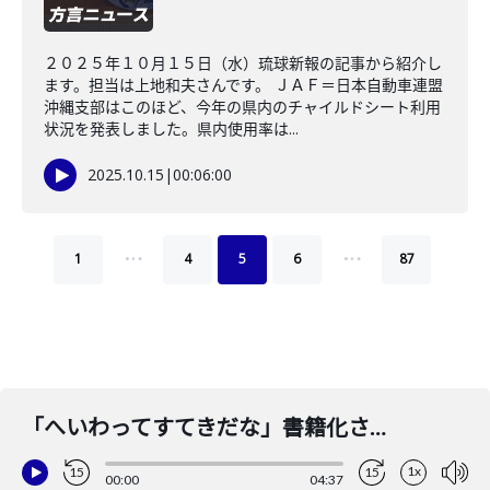
２０２５年１０月１５日（水）琉球新報の記事から紹介し
ます。担当は上地和夫さんです。 ＪＡＦ＝日本自動車連盟
沖縄支部はこのほど、今年の県内のチャイルドシート利用
状況を発表しました。県内使用率は...
2025.10.15
|
00:06:00
…
…
1
4
5
6
87
「へいわってすてきだな」書籍化される
1x
15
15
00:00
04:37