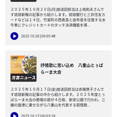
２０２５年１０月２０日(月)放送回担当は上地和夫さんで
す琉球新報の記事から紹介します。琉球銀行と三井住友カ
ードなどは１４日、竹富町の西表島と由布島を往復する水
牛車にクレジットカードのタッチ決済機能を導...
2025.10.20
|
00:05:48
抒情歌に思い込め 八重山とぅば
らーま大会
２０２５年１０月１７日(金)放送回担当は赤嶺啓子さんで
す琉球新報の記事の中から紹介します。２０２５年度とぅ
ばらーま大会の歌唱の部が４日夜、新栄公園で行われ、三
線の旋律に乗せながら八重山を代表する叙情歌...
2025.10.17
|
00:03:18