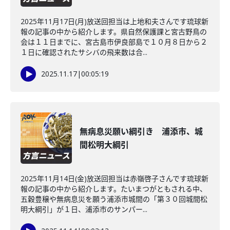
2025年11月17日(月)放送回担当は上地和夫さんです琉球新
報の記事の中から紹介します。県自然保護課と宮古野鳥の
会は１１日までに、宮古島市伊良部島で１０月８日から２
１日に確認されたサシバの飛来数は合...
2025.11.17
|
00:05:19
無病息災願い綱引き 浦添市、城
間松明大綱引
2025年11月14日(金)放送回担当は赤嶺啓子さんです琉球新
報の記事の中から紹介します。たいまつがともされる中、
五穀豊穣や無病息災を願う浦添市城間の「第３０回城間松
明大綱引」が１日、浦添市のサンパー...