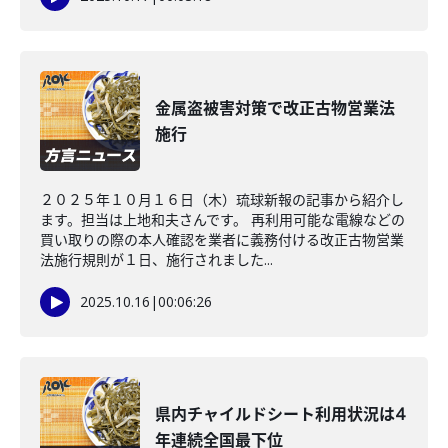
金属盗被害対策で改正古物営業法
施行
２０２５年１０月１６日（木）琉球新報の記事から紹介し
ます。担当は上地和夫さんです。 再利用可能な電線などの
買い取りの際の本人確認を業者に義務付ける改正古物営業
法施行規則が１日、施行されました...
2025.10.16
|
00:06:26
県内チャイルドシート利用状況は4
年連続全国最下位