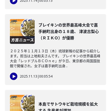
2025.11.14
|
00:03:13
ブレイキンの世界最高峰大会で嘉
手納町出身の１８歳、 津波古梨心
（ＲＩＫＯ）が優勝
２０２５年１１月１３日（木）琉球新報の記事から紹介し
ます。担当は上地和夫さんです。 ブレイキンの世界最高峰
大会「レッドブルＢＣＯｎｅ」が９日、東京都の両国国技
館で開催され、女子は嘉手納町出身...
2025.11.13
|
00:05:54
本島でサトウキビ栽培規模を拡大
する 生産者が増加