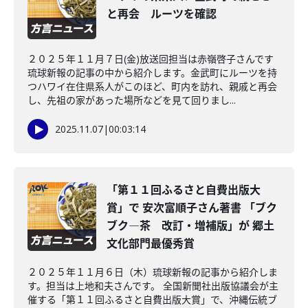
と再会 ルーツを確認
２０２５年１１月７日(金)放送回担当は赤嶺啓子さんです
琉球新報の記事の中から紹介します。金武町にルーツを持
つハワイ在住県系人がこのほど、町内を訪れ、親戚と再会
し、先祖の家があった場所などを見て回りまし...
2025.11.07
|
00:03:14
「第１１回ふるさと自費出版大
賞」で 安次富順子さん著書 「ブク
ブク―茶 改訂・増補版」が 郷土
文化部門最優秀賞
２０２５年１１月６日（木）琉球新報の記事から紹介しま
す。担当は上地和夫さんです。 全国新聞社出版協議会が主
催する「第１１回ふるさと自費出版大賞」で、沖縄伝統ブ