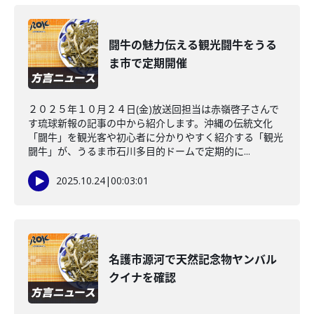
闘牛の魅力伝える観光闘牛をうる
ま市で定期開催
２０２５年１０月２４日(金)放送回担当は赤嶺啓子さんで
す琉球新報の記事の中から紹介します。沖縄の伝統文化
「闘牛」を観光客や初心者に分かりやすく紹介する「観光
闘牛」が、うるま市石川多目的ドームで定期的に...
2025.10.24
|
00:03:01
名護市源河で天然記念物ヤンバル
クイナを確認