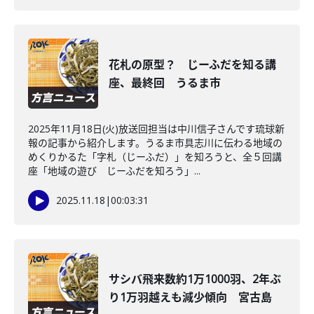
花札の原型？ じーふだを知る講
座、最終回 うるま市
2025年11月18日(火)放送回担当は中川信子さんです琉球新
報の記事から紹介します。うるま市具志川に伝わる地域の
めくりかるた「字札（じーふだ）」を知ろうと、全５回講
座「地域の遊び じーふだを知ろう」...
2025.11.18
|
00:03:31
サシバ飛来数約1万1000羽、2年ぶ
り1万羽越えも減少傾向 宮古島