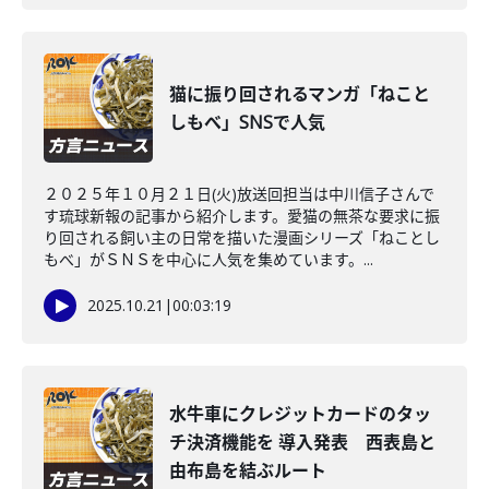
猫に振り回されるマンガ「ねこと
しもべ」SNSで人気
２０２５年１０月２１日(火)放送回担当は中川信子さんで
す琉球新報の記事から紹介します。愛猫の無茶な要求に振
り回される飼い主の日常を描いた漫画シリーズ「ねことし
もべ」がＳＮＳを中心に人気を集めています。...
2025.10.21
|
00:03:19
水牛車にクレジットカードのタッ
チ決済機能を 導入発表 西表島と
由布島を結ぶルート