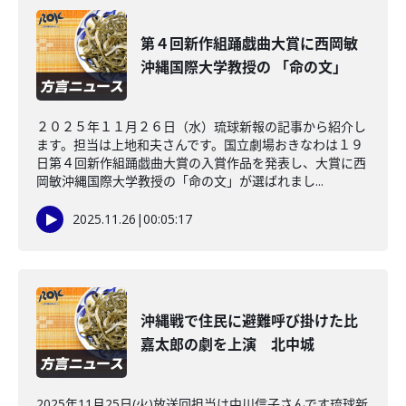
第４回新作組踊戯曲大賞に西岡敏
沖縄国際大学教授の 「命の文」
２０２５年１１月２６日（水）琉球新報の記事から紹介し
ます。担当は上地和夫さんです。国立劇場おきなわは１９
日第４回新作組踊戯曲大賞の入賞作品を発表し、大賞に西
岡敏沖縄国際大学教授の「命の文」が選ばれまし...
2025.11.26
|
00:05:17
沖縄戦で住民に避難呼び掛けた比
嘉太郎の劇を上演 北中城
2025年11月25日(火)放送回担当は中川信子さんです琉球新