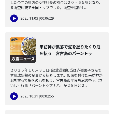
した今年の県内の女性社長の割合は２０・６５％となり、
８調査連続で全国トップでした。調査を開始し...
2025.11.03
|
00:06:29
来訪神が集落で泥を塗りたくり厄
を払う 宮古島のパーントゥ
２０２５年１０月３１日(金)放送回担当は赤嶺啓子さんで
す琉球新報の記事から紹介します。仮面を付けた来訪神が
泥を塗って集落の厄を払う、宮古島市平良島尻の祭祀（さ
いし）行事「パーントゥプナハ」が２８日と２...
2025.10.31
|
00:02:55