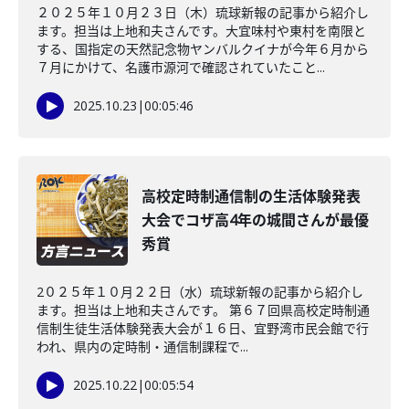
２０２５年１０月２３日（木）琉球新報の記事から紹介し
ます。担当は上地和夫さんです。大宜味村や東村を南限と
する、国指定の天然記念物ヤンバルクイナが今年６月から
７月にかけて、名護市源河で確認されていたこと...
2025.10.23
|
00:05:46
高校定時制通信制の生活体験発表
大会でコザ高4年の城間さんが最優
秀賞
2０２５年１０月２２日（水）琉球新報の記事から紹介し
ます。担当は上地和夫さんです。 第６７回県高校定時制通
信制生徒生活体験発表大会が１６日、宜野湾市民会館で行
われ、県内の定時制・通信制課程で...
2025.10.22
|
00:05:54