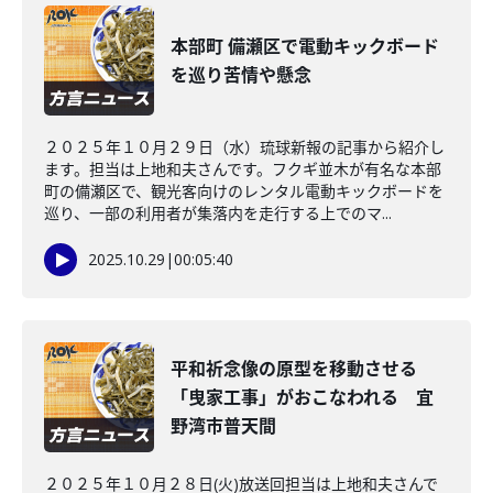
本部町 備瀬区で電動キックボード
を巡り苦情や懸念
２０２５年１０月２９日（水）琉球新報の記事から紹介し
ます。担当は上地和夫さんです。フクギ並木が有名な本部
町の備瀬区で、観光客向けのレンタル電動キックボードを
巡り、一部の利用者が集落内を走行する上でのマ...
2025.10.29
|
00:05:40
平和祈念像の原型を移動させる
「曳家工事」がおこなわれる 宜
野湾市普天間
２０２５年１０月２８日(火)放送回担当は上地和夫さんで