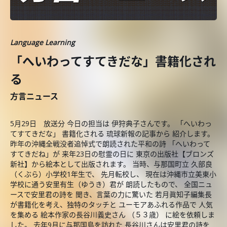
Language Learning
「へいわってすてきだな」書籍化され
る
方言ニュース
5月29日 放送分 今日の担当は 伊狩典子さんです。 「へいわっ
てすてきだな」 書籍化される 琉球新報の記事から 紹介します。
昨年の沖縄全戦没者追悼式で朗読された平和の詩 「へいわって
すてきだね」が 来年23日の慰霊の日に 東京の出版社【ブロンズ
新社】から絵本として出版されます。 当時、与那国町立 久部良
（くぶら）小学校1年生で、 先月転校し、 現在は沖縄市立美東小
学校に通う安里有生（ゆうき）君が 朗読したもので、 全国ニュ
ースで安里君の詩を 聞き、言葉の力に驚いた 若月眞知子編集長
が書籍化を考え、独特のタッチと ユーモアあふれる作品で 人気
を集める 絵本作家の長谷川義史さん （５３歳） に絵を依頼しま
した。 去年9月に与那国島を訪れた 長谷川さんは安里君の詩を