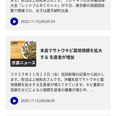
ます。担当は上地和夫さんです。 ブレイキンの世界最高峰
大会「レッドブルＢＣＯｎｅ」が９日、東京都の両国国技
館で開催され、女子は嘉手納町出身...
2025.11.13
|
00:05:54
本島でサトウキビ栽培規模を拡大
する 生産者が増加
２０２５年１１月１２日（水）琉球新報の記事から紹介し
ます。担当は上地和夫さんです。沖縄本島でサトウキビ栽
培規模を拡大する生産者が増えてきています。キビ農家の
高齢化などによる小規模生産者の離農が進む中、...
2025.11.12
|
00:06:05