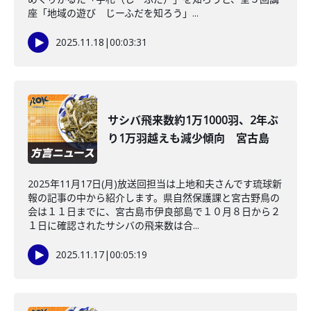
座「地域の遊び じーふだを知ろう」...
2025.11.18
|
00:03:31
サシバ飛来数約1万1000羽、2年ぶ
り1万羽越えも減少傾向 宮古島
2025年11月17日(月)放送回担当は上地和夫さんです琉球新
報の記事の中から紹介します。県自然保護課と宮古野鳥の
会は１１日までに、宮古島市伊良部島で１０月８日から２
１日に確認されたサシバの飛来数は合...
2025.11.17
|
00:05:19