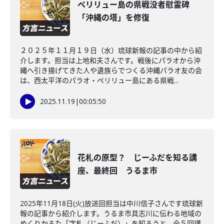
ペリリュー島の県戦没者慰霊碑
「沖縄の塔」を修復
２０２５年１１月１９日（水）琉球新報の記事の中から紹
介します。担当は上地和夫さんです。戦後にパラオから沖
縄へ引き揚げてきた人や遺族らでつくる沖縄パラオ友の会
は、西太平洋のパラオ・ペリリュー島にある県戦...
2025.11.19
|
00:05:50
花札の原型？ じーふだを知る講
座、最終回 うるま市
2025年11月18日(火)放送回担当は中川信子さんです琉球新
報の記事から紹介します。うるま市具志川に伝わる地域の
めくりかるた「字札（じーふだ）」を知ろうと、全５回講