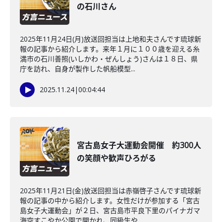
の石川さん
2025年11月24日(月)放送回担当は上地和夫さんです琉球新
報の記事から紹介します。来年１月に１００歳を迎える糸
満市の石川善照(いしかわ・ぜんしょう)さんは１８日、県
庁を訪れ、自身が製作した帆船模型...
2025.11.24
|
00:04:44
宮古島女子大運動会開催 約300人
の笑顔や歓声ひろがる
2025年11月21日(金)放送回担当は赤嶺啓子さんです琉球新
報の記事の中から紹介します。女性だけが参加する「宮古
島女子大運動会」が２日、宮古島市平良下里のパイナガマ
海空すこやか公園で開かれ、同級生や...