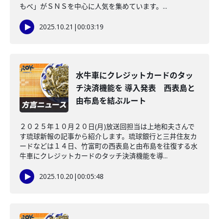
もべ」がＳＮＳを中心に人気を集めています。...
2025.10.21
|
00:03:19
水牛車にクレジットカードのタッ
チ決済機能を 導入発表 西表島と
由布島を結ぶルート
２０２５年１０月２０日(月)放送回担当は上地和夫さんで
す琉球新報の記事から紹介します。琉球銀行と三井住友カ
ードなどは１４日、竹富町の西表島と由布島を往復する水
牛車にクレジットカードのタッチ決済機能を導...
2025.10.20
|
00:05:48