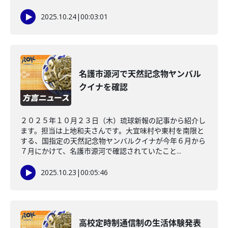
2025.10.24
|
00:03:01
名護市源河で天然記念物ヤンバル
クイナを確認
２０２５年１０月２３日（木）琉球新報の記事から紹介し
ます。担当は上地和夫さんです。大宜味村や東村を南限と
する、国指定の天然記念物ヤンバルクイナが今年６月から
７月にかけて、名護市源河で確認されていたこと...
2025.10.23
|
00:05:46
高校定時制通信制の生活体験発表