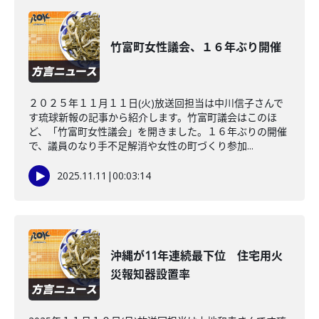
竹富町女性議会、１６年ぶり開催
２０２５年１１月１１日(火)放送回担当は中川信子さんで
す琉球新報の記事から紹介します。竹富町議会はこのほ
ど、「竹富町女性議会」を開きました。１６年ぶりの開催
で、議員のなり手不足解消や女性の町づくり参加...
2025.11.11
|
00:03:14
沖縄が11年連続最下位 住宅用火
災報知器設置率