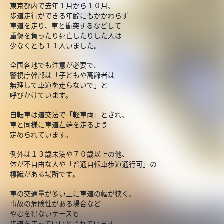
東京都内で去年１月から１０月、
歩道走行ができる年齢にもかかわらず
車道を走り、車と衝突するなどして
重傷を負ったり死亡したりした人は
少なくとも１１人いました。
全国各地でも注意が必要で、
警視庁幹部は「子どもや高齢者は
無理して車道を走らないで」と
呼びかけています。
自転車は道交法で「軽車両」とされ、
車と同様に車道左端を走るよう
定められています。
例外は１３歳未満や７０歳以上の他、
体が不自由な人や「普通自転車歩道通行可」の
標識がある場所です。
車の交通量が多い上に車道の幅が狭く、
事故の危険性がある場合など
やむを得ないケースも
歩道を走っていいとされています。