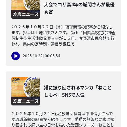
大会でコザ高4年の城間さんが最優
秀賞
2０２５年１０月２２日（水）琉球新報の記事から紹介し
ます。担当は上地和夫さんです。 第６７回県高校定時制通
信制生徒生活体験発表大会が１６日、宜野湾市民会館で行
われ、県内の定時制・通信制課程で...
2025.10.22
|
00:05:54
猫に振り回されるマンガ「ねこと
しもべ」SNSで人気
２０２５年１０月２１日(火)放送回担当は中川信子さんで
す琉球新報の記事から紹介します。愛猫の無茶な要求に振
り回される飼い主の日常を描いた漫画シリーズ「ねことし