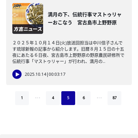
満月の下、伝統行事マストゥリャ
ーおこなう 宮古島市上野野原
２０２５年１０月１４日(火)放送回担当は中川信子さんで
す琉球新報の記事から紹介します。旧暦８月１５日の十五
夜にあたる６日夜、宮古島市上野野原の野原農民研修所で
伝統行事「マストゥリャー」が行われ、満月の...
2025.10.14
|
00:03:17
…
…
1
4
5
6
87