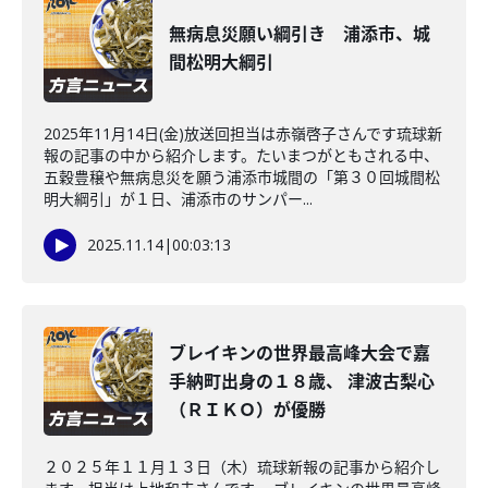
無病息災願い綱引き 浦添市、城
間松明大綱引
2025年11月14日(金)放送回担当は赤嶺啓子さんです琉球新
報の記事の中から紹介します。たいまつがともされる中、
五穀豊穣や無病息災を願う浦添市城間の「第３０回城間松
明大綱引」が１日、浦添市のサンパー...
2025.11.14
|
00:03:13
ブレイキンの世界最高峰大会で嘉
手納町出身の１８歳、 津波古梨心
（ＲＩＫＯ）が優勝
２０２５年１１月１３日（木）琉球新報の記事から紹介し