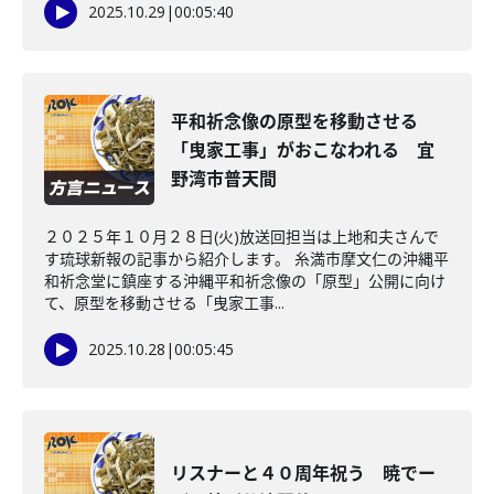
2025.10.29
|
00:05:40
平和祈念像の原型を移動させる
「曳家工事」がおこなわれる 宜
野湾市普天間
２０２５年１０月２８日(火)放送回担当は上地和夫さんで
す琉球新報の記事から紹介します。 糸満市摩文仁の沖縄平
和祈念堂に鎮座する沖縄平和祈念像の「原型」公開に向け
て、原型を移動させる「曳家工事...
2025.10.28
|
00:05:45
リスナーと４０周年祝う 暁でー