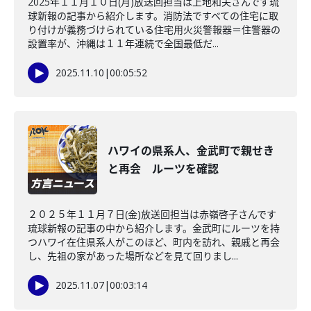
2025年１１月１０日(月)放送回担当は上地和夫さんです琉
球新報の記事から紹介します。消防法ですべての住宅に取
り付けが義務づけられている住宅用火災警報器＝住警器の
設置率が、沖縄は１１年連続で全国最低だ...
2025.11.10
|
00:05:52
ハワイの県系人、金武町で親せき
と再会 ルーツを確認
２０２５年１１月７日(金)放送回担当は赤嶺啓子さんです
琉球新報の記事の中から紹介します。金武町にルーツを持
つハワイ在住県系人がこのほど、町内を訪れ、親戚と再会
し、先祖の家があった場所などを見て回りまし...
2025.11.07
|
00:03:14