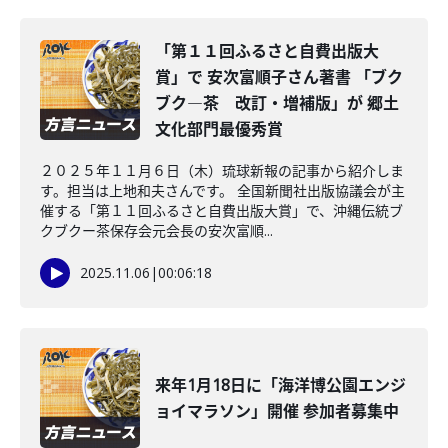
「第１１回ふるさと自費出版大
賞」で 安次富順子さん著書 「ブク
ブク―茶 改訂・増補版」が 郷土
文化部門最優秀賞
２０２５年１１月６日（木）琉球新報の記事から紹介しま
す。担当は上地和夫さんです。 全国新聞社出版協議会が主
催する「第１１回ふるさと自費出版大賞」で、沖縄伝統ブ
クブクー茶保存会元会長の安次富順...
2025.11.06
|
00:06:18
来年1月18日に「海洋博公園エンジ
ョイマラソン」開催 参加者募集中