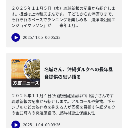
２０２５年１１月５日（水）琉球新報の記事から紹介しま
す。担当は上地和夫さんです。 子どもからお年寄りまで、
それぞれのペースでランニングを楽しめる「海洋博公園エ
ンジョイマラソン」が 来年１月...
2025.11.05
|
00:05:33
名城さん、沖縄ダルクへの長年昼
食提供の思い語る
２０２５年１１月４日(火)放送回担当は中川信子さんです
琉球新報の記事から紹介します。アルコールや薬物、ギャ
ンブルなどの依存症を抱える人が回復を目指す沖縄ダルク
の金武町内の関連施設で、恩納村更生保護女性...
2025.11.04
|
00:03:26