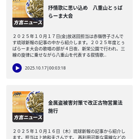
抒情歌に思い込め 八重山とぅば
らーま大会
２０２５年１０月１７日(金)放送回担当は赤嶺啓子さんで
す琉球新報の記事の中から紹介します。２０２５年度とぅ
ばらーま大会の歌唱の部が４日夜、新栄公園で行われ、三
線の旋律に乗せながら八重山を代表する叙情歌...
2025.10.17
|
00:03:18
金属盗被害対策で改正古物営業法
施行
２０２５年１０月１６日（木）琉球新報の記事から紹介し
ます。担当は上地和夫さんです。 再利用可能な電線などの