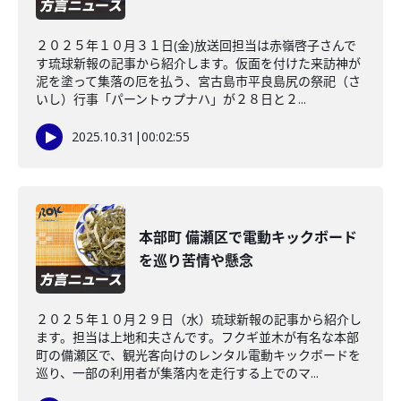
２０２５年１０月３１日(金)放送回担当は赤嶺啓子さんで
す琉球新報の記事から紹介します。仮面を付けた来訪神が
泥を塗って集落の厄を払う、宮古島市平良島尻の祭祀（さ
いし）行事「パーントゥプナハ」が２８日と２...
2025.10.31
|
00:02:55
本部町 備瀬区で電動キックボード
を巡り苦情や懸念
２０２５年１０月２９日（水）琉球新報の記事から紹介し
ます。担当は上地和夫さんです。フクギ並木が有名な本部
町の備瀬区で、観光客向けのレンタル電動キックボードを
巡り、一部の利用者が集落内を走行する上でのマ...