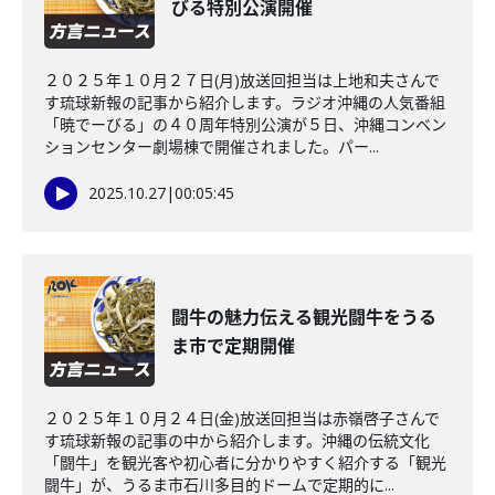
びる特別公演開催
２０２５年１０月２７日(月)放送回担当は上地和夫さんで
す琉球新報の記事から紹介します。ラジオ沖縄の人気番組
「暁でーびる」の４０周年特別公演が５日、沖縄コンベン
ションセンター劇場棟で開催されました。パー...
2025.10.27
|
00:05:45
闘牛の魅力伝える観光闘牛をうる
ま市で定期開催
２０２５年１０月２４日(金)放送回担当は赤嶺啓子さんで
す琉球新報の記事の中から紹介します。沖縄の伝統文化
「闘牛」を観光客や初心者に分かりやすく紹介する「観光
闘牛」が、うるま市石川多目的ドームで定期的に...