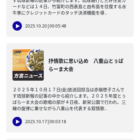
す琉球新報の記事から紹介します。琉球銀行と三井住友カ
ードなどは１４日、竹富町の西表島と由布島を往復する水
牛車にクレジットカードのタッチ決済機能を導...
2025.10.20
|
00:05:48
抒情歌に思い込め 八重山とぅば
らーま大会
２０２５年１０月１７日(金)放送回担当は赤嶺啓子さんで
す琉球新報の記事の中から紹介します。２０２５年度とぅ
ばらーま大会の歌唱の部が４日夜、新栄公園で行われ、三
線の旋律に乗せながら八重山を代表する叙情歌...
2025.10.17
|
00:03:18