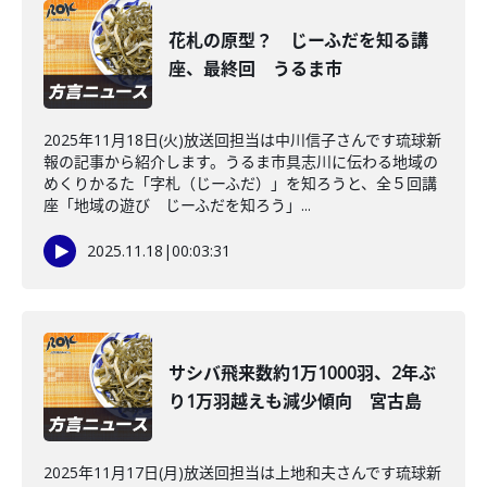
花札の原型？ じーふだを知る講
座、最終回 うるま市
2025年11月18日(火)放送回担当は中川信子さんです琉球新
報の記事から紹介します。うるま市具志川に伝わる地域の
めくりかるた「字札（じーふだ）」を知ろうと、全５回講
座「地域の遊び じーふだを知ろう」...
2025.11.18
|
00:03:31
サシバ飛来数約1万1000羽、2年ぶ
り1万羽越えも減少傾向 宮古島
2025年11月17日(月)放送回担当は上地和夫さんです琉球新