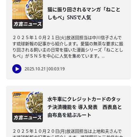
猫に振り回されるマンガ「ねこと
しもべ」SNSで人気
２０２５年１０月２１日(火)放送回担当は中川信子さんで
す琉球新報の記事から紹介します。愛猫の無茶な要求に振
り回される飼い主の日常を描いた漫画シリーズ「ねことし
もべ」がＳＮＳを中心に人気を集めています。...
2025.10.21
|
00:03:19
水牛車にクレジットカードのタッ
チ決済機能を 導入発表 西表島と
由布島を結ぶルート
２０２５年１０月２０日(月)放送回担当は上地和夫さんで