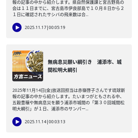
報の記事の中から紹介します。県自然保護課と宮古野鳥の
会は１１日までに、宮古島市伊良部島で１０月８日から２
１日に確認されたサシバの飛来数は合...
2025.11.17
|
00:05:19
無病息災願い綱引き 浦添市、城
間松明大綱引
2025年11月14日(金)放送回担当は赤嶺啓子さんです琉球新
報の記事の中から紹介します。たいまつがともされる中、
五穀豊穣や無病息災を願う浦添市城間の「第３０回城間松
明大綱引」が１日、浦添市のサンパー...
2025.11.14
|
00:03:13