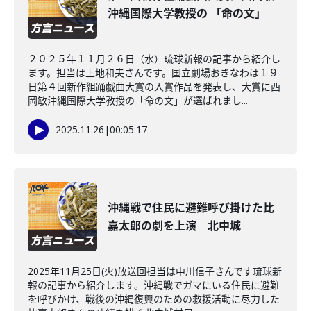
沖縄国際大学教授の 「命の文」
２０２５年１１月２６日（水）琉球新報の記事から紹介し
ます。担当は上地和夫さんです。国立劇場おきなわは１９
日第４回新作組踊戯曲大賞の入賞作品を発表し、大賞に西
岡敏沖縄国際大学教授の「命の文」が選ばれまし...
2025.11.26
|
00:05:17
沖縄戦で住民に避難呼び掛けた比
嘉太郎の劇を上演 北中城
2025年11月25日(火)放送回担当は中川信子さんです琉球新
報の記事から紹介します。沖縄戦でガマにいる住民に避難
を呼びかけ、戦後の沖縄復興のための救援活動に尽力した