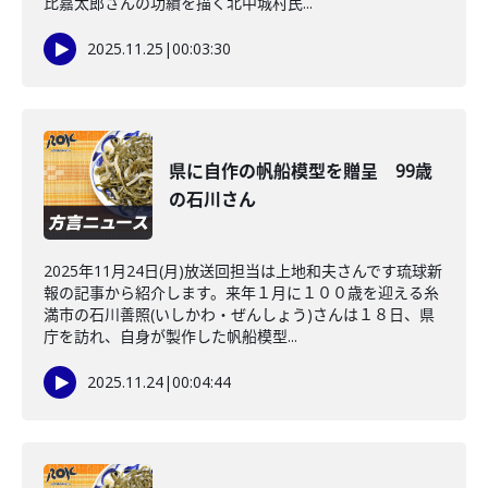
比嘉太郎さんの功績を描く北中城村民...
2025.11.25
|
00:03:30
県に自作の帆船模型を贈呈 99歳
の石川さん
2025年11月24日(月)放送回担当は上地和夫さんです琉球新
報の記事から紹介します。来年１月に１００歳を迎える糸
満市の石川善照(いしかわ・ぜんしょう)さんは１８日、県
庁を訪れ、自身が製作した帆船模型...
2025.11.24
|
00:04:44