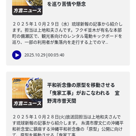
を巡り苦情や懸念
２０２５年１０月２９日（水）琉球新報の記事から紹介し
ます。担当は上地和夫さんです。フクギ並木が有名な本部
町の備瀬区で、観光客向けのレンタル電動キックボードを
巡り、一部の利用者が集落内を走行する上でのマ...
2025.10.29
|
00:05:40
平和祈念像の原型を移動させる
「曳家工事」がおこなわれる 宜
野湾市普天間
２０２５年１０月２８日(火)放送回担当は上地和夫さんで
す琉球新報の記事から紹介します。 糸満市摩文仁の沖縄平
和祈念堂に鎮座する沖縄平和祈念像の「原型」公開に向け
て、原型を移動させる「曳家工事...