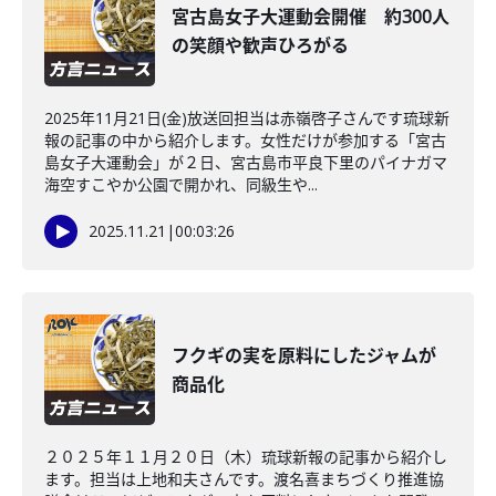
宮古島女子大運動会開催 約300人
の笑顔や歓声ひろがる
2025年11月21日(金)放送回担当は赤嶺啓子さんです琉球新
報の記事の中から紹介します。女性だけが参加する「宮古
島女子大運動会」が２日、宮古島市平良下里のパイナガマ
海空すこやか公園で開かれ、同級生や...
2025.11.21
|
00:03:26
フクギの実を原料にしたジャムが
商品化
２０２５年１１月２０日（木）琉球新報の記事から紹介し
ます。担当は上地和夫さんです。渡名喜まちづくり推進協