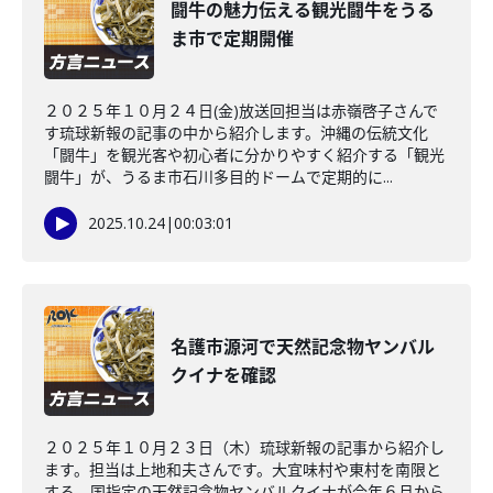
闘牛の魅力伝える観光闘牛をうる
ま市で定期開催
２０２５年１０月２４日(金)放送回担当は赤嶺啓子さんで
す琉球新報の記事の中から紹介します。沖縄の伝統文化
「闘牛」を観光客や初心者に分かりやすく紹介する「観光
闘牛」が、うるま市石川多目的ドームで定期的に...
2025.10.24
|
00:03:01
名護市源河で天然記念物ヤンバル
クイナを確認
２０２５年１０月２３日（木）琉球新報の記事から紹介し
ます。担当は上地和夫さんです。大宜味村や東村を南限と
する、国指定の天然記念物ヤンバルクイナが今年６月から