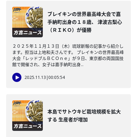
ブレイキンの世界最高峰大会で嘉
手納町出身の１８歳、 津波古梨心
（ＲＩＫＯ）が優勝
２０２５年１１月１３日（木）琉球新報の記事から紹介し
ます。担当は上地和夫さんです。 ブレイキンの世界最高峰
大会「レッドブルＢＣＯｎｅ」が９日、東京都の両国国技
館で開催され、女子は嘉手納町出身...
2025.11.13
|
00:05:54
本島でサトウキビ栽培規模を拡大
する 生産者が増加