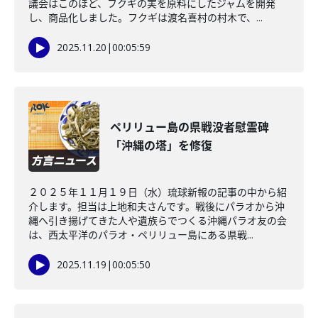
議会はこのほど、フクギの実を原料にしたジャムを開発
し、商品化しました。フクギは渡名喜村の村木で、...
2025.11.20
|
00:05:59
ペリリュー島の県戦没者慰霊碑
「沖縄の塔」を修復
２０２５年１１月１９日（水）琉球新報の記事の中から紹
介します。担当は上地和夫さんです。戦後にパラオから沖
縄へ引き揚げてきた人や遺族らでつくる沖縄パラオ友の会
は、西太平洋のパラオ・ペリリュー島にある県戦...
2025.11.19
|
00:05:50