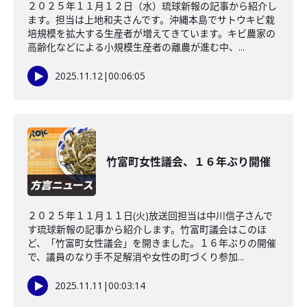
２０２５年１１月１２日（水）琉球新報の記事から紹介し
ます。担当は上地和夫さんです。沖縄本島でサトウキビ栽
培規模を拡大する生産者が増えてきています。キビ農家の
高齢化などによる小規模生産者の離農が進む中、...
2025.11.12
|
00:06:05
竹富町女性議会、１６年ぶり開催
２０２５年１１月１１日(火)放送回担当は中川信子さんで
す琉球新報の記事から紹介します。竹富町議会はこのほ
ど、「竹富町女性議会」を開きました。１６年ぶりの開催
で、議員のなり手不足解消や女性の町づくり参加...
2025.11.11
|
00:03:14