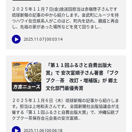
２０２５年１１月７日(金)放送回担当は赤嶺啓子さんです
琉球新報の記事の中から紹介します。金武町にルーツを持
つハワイ在住県系人がこのほど、町内を訪れ、親戚と再会
し、先祖の家があった場所などを見て回りまし...
2025.11.07
|
00:03:14
「第１１回ふるさと自費出版大
賞」で 安次富順子さん著書 「ブク
ブク―茶 改訂・増補版」が 郷土
文化部門最優秀賞
２０２５年１１月６日（木）琉球新報の記事から紹介しま
す。担当は上地和夫さんです。 全国新聞社出版協議会が主
催する「第１１回ふるさと自費出版大賞」で、沖縄伝統ブ
クブクー茶保存会元会長の安次富順...
2025.11.06
|
00:06:18