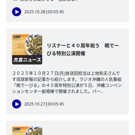
2025.10.28
|
00:05:45
リスナーと４０周年祝う 暁でー
びる特別公演開催
２０２５年１０月２７日(月)放送回担当は上地和夫さんで
す琉球新報の記事から紹介します。ラジオ沖縄の人気番組
「暁でーびる」の４０周年特別公演が５日、沖縄コンベン
ションセンター劇場棟で開催されました。パー...
2025.10.27
|
00:05:45