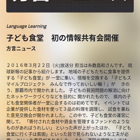
Language Learning
子ども食堂 初の情報共有会開催
方言ニュース
２０１６年３月２２日（火)放送分 担当は糸数昌和さんです。 琉
球新報の記事から紹介します。 地域の子どもたちに食事を提供
する「子ども食堂」が 一堂に集い、情報を交換する 「子どもス
マイルプロジェクト みんなで作っておいしい輪！」が きの
う、那覇市内で開かれました。 子どもの貧困問題の解消に向け
たネットワークづくりなどを目的に 開かれたもので、 県内の子
ども食堂関係者が一堂に会するのは初めてです。 イベントでは
企業が提供した食材を使って３品の料理を調理し、 試食を兼ね
た意見交換会が開かれました。 この中で、子ども食堂の運営に
関して、 「寄付された食材や資金を管理するファンドのような
ものがあればうれしい」 といった声が上がったほか、 「子ども
食堂に行く子は貧困」といった目で見られないような工夫が必