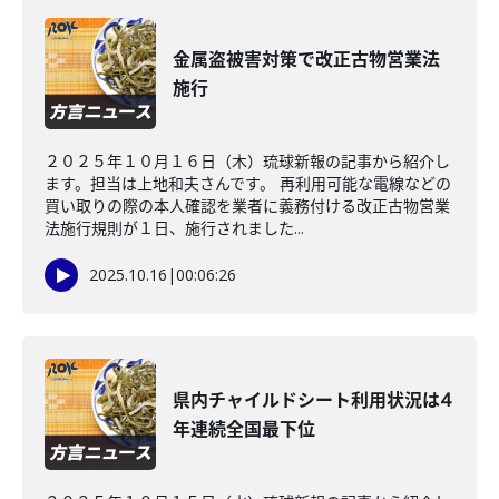
金属盗被害対策で改正古物営業法
施行
２０２５年１０月１６日（木）琉球新報の記事から紹介し
ます。担当は上地和夫さんです。 再利用可能な電線などの
買い取りの際の本人確認を業者に義務付ける改正古物営業
法施行規則が１日、施行されました...
2025.10.16
|
00:06:26
県内チャイルドシート利用状況は4
年連続全国最下位