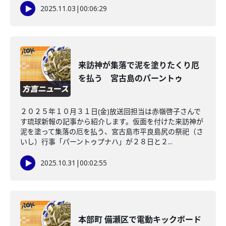
2025.11.03
|
00:06:29
来訪神が集落で泥を塗りたくり厄
を払う 宮古島のパーントゥ
２０２５年１０月３１日(金)放送回担当は赤嶺啓子さんで
す琉球新報の記事から紹介します。仮面を付けた来訪神が
泥を塗って集落の厄を払う、宮古島市平良島尻の祭祀（さ
いし）行事「パーントゥプナハ」が２８日と２...
2025.10.31
|
00:02:55
本部町 備瀬区で電動キックボード