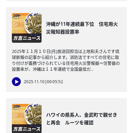
沖縄が11年連続最下位 住宅用火
災報知器設置率
2025年１１月１０日(月)放送回担当は上地和夫さんです琉
球新報の記事から紹介します。消防法ですべての住宅に取
り付けが義務づけられている住宅用火災警報器＝住警器の
設置率が、沖縄は１１年連続で全国最低だ...
2025.11.10
|
00:05:52
ハワイの県系人、金武町で親せき
と再会 ルーツを確認