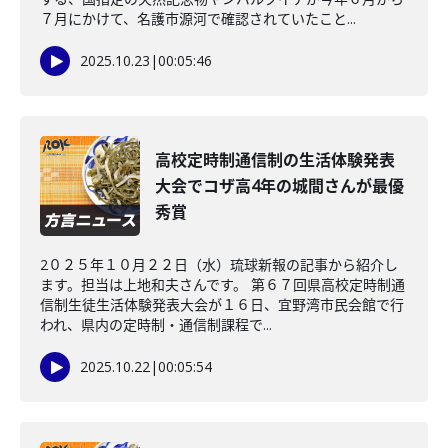
７月にかけて、名護市源河で確認されていたこと...
2025.10.23
|
00:05:46
高校定時制通信制の生活体験発表
大会でコザ高4年の城間さんが最優
秀賞
2０２５年１０月２２日（水）琉球新報の記事から紹介し
ます。担当は上地和夫さんです。 第６７回県高校定時制通
信制生徒生活体験発表大会が１６日、宜野湾市民会館で行
われ、県内の定時制・通信制課程で...
2025.10.22
|
00:05:54