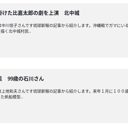
掛けた比嘉太郎の劇を上演 北中城
送回担当は中川信子さんです琉球新報の記事から紹介します。沖縄戦でガマに
く北中城村民...
 99歳の石川さん
回担当は上地和夫さんです琉球新報の記事から紹介します。来年１月に１０
帆船模型...