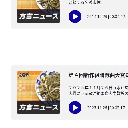
と接する名護市役...
2014.10.23
|
00:04:42
第４回新作組踊戯曲大賞
２０２５年１１月２６日（水）
大賞に西岡敏沖縄国際大学教授の「
2025.11.26
|
00:05:17