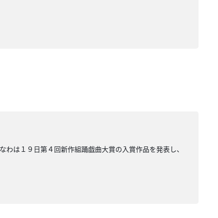
きなわは１９日第４回新作組踊戯曲大賞の入賞作品を発表し、