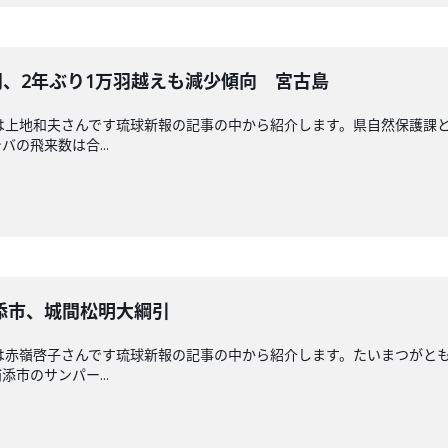
0羽、2年ぶり1万羽越えも減少傾向 宮古島
送回担当は上地和夫さんです琉球新報の記事の中から紹介します。県自然保護
の飛来数は合...
添市、城間松明大綱引
送回担当は赤嶺啓子さんです琉球新報の記事の中から紹介します。たいまつが
市のサンパー...