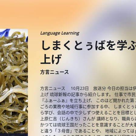
Language Learning
しまくとぅばを学
上げ
方言ニュース
方言ニュース 10月23日 放送分 今日の担当
上げ 琉球新報の記事から紹介します。 仕事で市
『ふぁーふぁ』を立ち上げ、 このほど開かれた第
ごろの業務や地域行事に参加する中、 しまくとぅ
ら学び、会話の中で少しずつ使えることを目標と
上原仁吉（じんきち）さんが 講師となり、職員ら
かつては琉球王国だったことを意識することが大
と違う「３母音」であることや、 地域によって