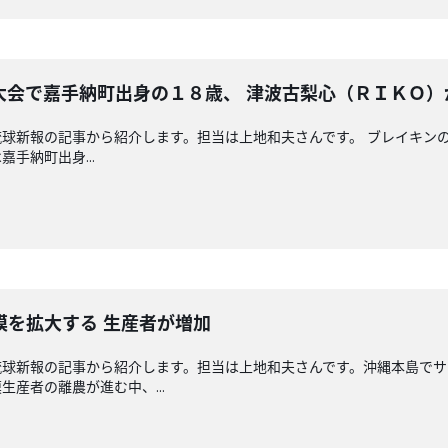
大会で嘉手納町出身の１８歳、 津波古梨心（ＲＩＫＯ）
球新報の記事から紹介します。担当は上地和夫さんです。 ブレイキン
手納町出身...
模を拡大する 生産者が増加
琉球新報の記事から紹介します。担当は上地和夫さんです。沖縄本島でサ
産者の離農が進む中、...