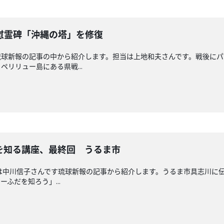
慰霊碑「沖縄の塔」を修復
琉球新報の記事の中から紹介します。担当は上地和夫さんです。戦後に
リリュー島にある県戦...
を知る講座、最終回 うるま市
送回担当は中川信子さんです琉球新報の記事から紹介します。うるま市具志川
ふだを知ろう」...