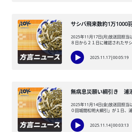
サシバ飛来数約1万100
2025年11月17日(月)放
８日から２１日に確認されたサシバ
2025.11.17
|
00:05:19
無病息災願い綱引き 浦
2025年11月14日(金)放
０回城間松明大綱引」が１日、浦添
2025.11.14
|
00:03:13