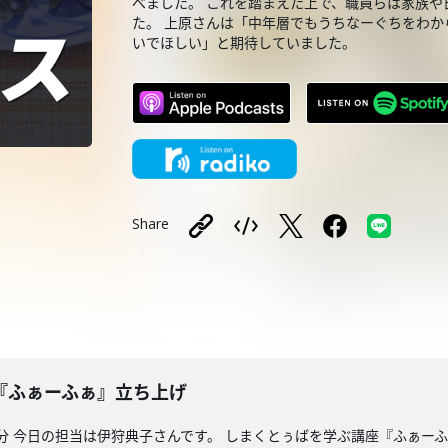
べました。 これを踏まえた上で、職員らは家族や
た。 上原さんは「中年層でもうちなーぐちをわか
いでほしい」と期待していました。
Share
『ふぁーふぁ』立ち上げ
送分 今日の担当は伊狩典子さんです。 しまくとぅばを学ぶ講座『ふぁー