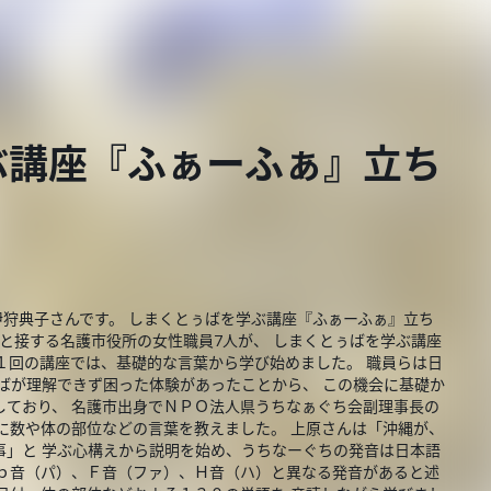
ぶ講座『ふぁーふぁ』立ち
は伊狩典子さんです。 しまくとぅばを学ぶ講座『ふぁーふぁ』立ち
民と接する名護市役所の女性職員7人が、 しまくとぅばを学ぶ講座
１回の講座では、基礎的な言葉から学び始めました。 職員らは日
ばが理解できず困った体験があったことから、 この機会に基礎か
しており、 名護市出身でＮＰＯ法人県うちなぁぐち会副理事長の
に数や体の部位などの言葉を教えました。 上原さんは「沖縄が、
事」と 学ぶ心構えから説明を始め、うちなーぐちの発音は日本語
はｐ音（パ）、Ｆ音（ファ）、Ｈ音（ハ）と異なる発音があると述