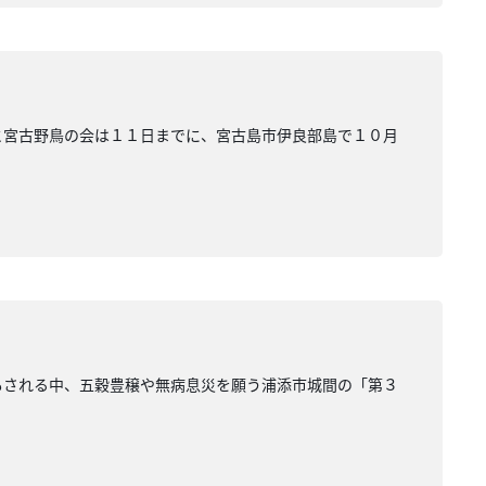
課と宮古野鳥の会は１１日までに、宮古島市伊良部島で１０月
ともされる中、五穀豊穣や無病息災を願う浦添市城間の「第３