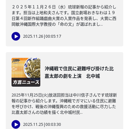
２０２５年１１月２６日（水）琉球新報の記事から紹介し
ます。担当は上地和夫さんです。国立劇場おきなわは１９
日第４回新作組踊戯曲大賞の入賞作品を発表し、大賞に西
岡敏沖縄国際大学教授の「命の文」が選ばれまし...
2025.11.26
|
00:05:17
沖縄戦で住民に避難呼び掛けた比
嘉太郎の劇を上演 北中城
2025年11月25日(火)放送回担当は中川信子さんです琉球新
報の記事から紹介します。沖縄戦でガマにいる住民に避難
を呼びかけ、戦後の沖縄復興のための救援活動に尽力した
比嘉太郎さんの功績を描く北中城村民...
2025.11.25
|
00:03:30