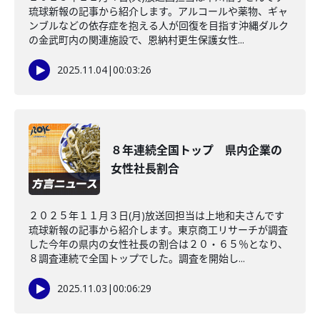
琉球新報の記事から紹介します。アルコールや薬物、ギャ
ンブルなどの依存症を抱える人が回復を目指す沖縄ダルク
の金武町内の関連施設で、恩納村更生保護女性...
2025.11.04
|
00:03:26
８年連続全国トップ 県内企業の
女性社長割合
２０２５年１１月３日(月)放送回担当は上地和夫さんです
琉球新報の記事から紹介します。東京商工リサーチが調査
した今年の県内の女性社長の割合は２０・６５％となり、
８調査連続で全国トップでした。調査を開始し...
2025.11.03
|
00:06:29