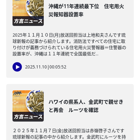
沖縄が11年連続最下位 住宅用火
災報知器設置率
2025年１１月１０日(月)放送回担当は上地和夫さんです琉
球新報の記事から紹介します。消防法ですべての住宅に取
り付けが義務づけられている住宅用火災警報器＝住警器の
設置率が、沖縄は１１年連続で全国最低だ...
2025.11.10
|
00:05:52
ハワイの県系人、金武町で親せき
と再会 ルーツを確認
２０２５年１１月７日(金)放送回担当は赤嶺啓子さんです
琉球新報の記事の中から紹介します。金武町にルーツを持