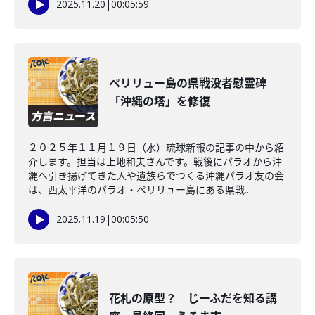
2025.11.20
|
00:05:59
ペリリュー島の県戦没者慰霊碑
「沖縄の塔」を修復
２０２５年１１月１９日（水）琉球新報の記事の中から紹
介します。担当は上地和夫さんです。戦後にパラオから沖
縄へ引き揚げてきた人や遺族らでつくる沖縄パラオ友の会
は、西太平洋のパラオ・ペリリュー島にある県戦...
2025.11.19
|
00:05:50
花札の原型？ じーふだを知る講