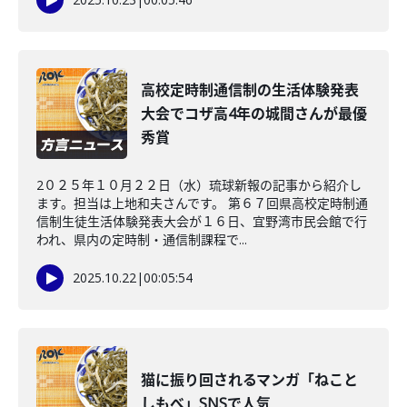
高校定時制通信制の生活体験発表
大会でコザ高4年の城間さんが最優
秀賞
2０２５年１０月２２日（水）琉球新報の記事から紹介し
ます。担当は上地和夫さんです。 第６７回県高校定時制通
信制生徒生活体験発表大会が１６日、宜野湾市民会館で行
われ、県内の定時制・通信制課程で...
2025.10.22
|
00:05:54
猫に振り回されるマンガ「ねこと
しもべ」SNSで人気