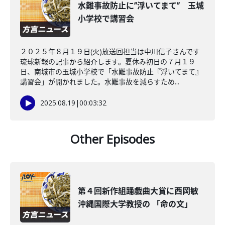
水難事故防止に”浮いてまて” 玉城
小学校で講習会
２０２５年８月１９日(火)放送回担当は中川信子さんです
琉球新報の記事から紹介します。夏休み初日の７月１９
日、南城市の玉城小学校で「水難事故防止『浮いてまて』
講習会」が開かれました。水難事故を減らすため...
2025.08.19
|
00:03:32
Other Episodes
第４回新作組踊戯曲大賞に西岡敏
沖縄国際大学教授の 「命の文」