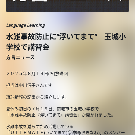
Language Learning
水難事故防止に”浮いてまて” 玉城小
学校で講習会
方言ニュース
２０２５年８月１９日(火)放送回
担当は中川信子さんです
琉球新報の記事から紹介します。
夏休み初日の７月１９日、南城市の玉城小学校で
「水難事故防止『浮いてまて』講習会」が開かれました。
水難事故を減らすため活動している
「ＵＩＴＥＭＡＴＥ(ういてまて)＠沖縄(おきなわ)」のメンバー