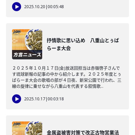
2025.10.20
|
00:05:48
抒情歌に思い込め 八重山とぅば
らーま大会
２０２５年１０月１７日(金)放送回担当は赤嶺啓子さんで
す琉球新報の記事の中から紹介します。２０２５年度とぅ
ばらーま大会の歌唱の部が４日夜、新栄公園で行われ、三
線の旋律に乗せながら八重山を代表する叙情歌...
2025.10.17
|
00:03:18
金属盗被害対策で改正古物営業法