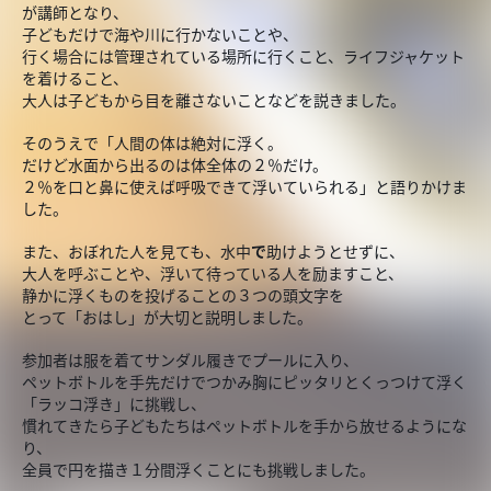
が講師となり、
子どもだけで海や川に行かないことや、
行く場合には管理されている場所に行くこと、ライフジャケット
を着けること、
大人は子どもから目を離さないことなどを説きました。
そのうえで「人間の体は絶対に浮く。
だけど水面から出るのは体全体の２％だけ。
２％を口と鼻に使えば呼吸できて浮いていられる」と語りかけま
した。
また、おぼれた人を見ても、水中
で
助けようとせずに、
大人を呼ぶことや、浮いて待っている人を励ますこと、
静かに浮くものを投げることの３つの頭文字を
とって「おはし」が大切と説明しました。
参加者は服を着てサンダル履きでプールに入り、
ペットボトルを手先だけでつかみ胸にピッタリとくっつけて浮く
「ラッコ浮き」に挑戦し、
慣れてきたら子どもたちはペットボトルを手から放せるようにな
り、
全員で円を描き１分間浮くことにも挑戦しました。