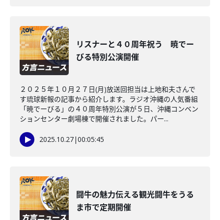
リスナーと４０周年祝う 暁でー
びる特別公演開催
２０２５年１０月２７日(月)放送回担当は上地和夫さんで
す琉球新報の記事から紹介します。ラジオ沖縄の人気番組
「暁でーびる」の４０周年特別公演が５日、沖縄コンベン
ションセンター劇場棟で開催されました。パー...
2025.10.27
|
00:05:45
闘牛の魅力伝える観光闘牛をうる
ま市で定期開催