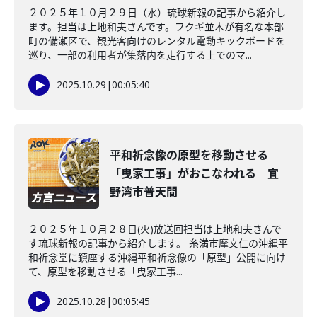
２０２５年１０月２９日（水）琉球新報の記事から紹介し
ます。担当は上地和夫さんです。フクギ並木が有名な本部
町の備瀬区で、観光客向けのレンタル電動キックボードを
巡り、一部の利用者が集落内を走行する上でのマ...
2025.10.29
|
00:05:40
平和祈念像の原型を移動させる
「曳家工事」がおこなわれる 宜
野湾市普天間
２０２５年１０月２８日(火)放送回担当は上地和夫さんで
す琉球新報の記事から紹介します。 糸満市摩文仁の沖縄平
和祈念堂に鎮座する沖縄平和祈念像の「原型」公開に向け
て、原型を移動させる「曳家工事...
2025.10.28
|
00:05:45