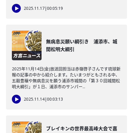
2025.11.17
|
00:05:19
無病息災願い綱引き 浦添市、城
間松明大綱引
2025年11月14日(金)放送回担当は赤嶺啓子さんです琉球新
報の記事の中から紹介します。たいまつがともされる中、
五穀豊穣や無病息災を願う浦添市城間の「第３０回城間松
明大綱引」が１日、浦添市のサンパー...
2025.11.14
|
00:03:13
ブレイキンの世界最高峰大会で嘉