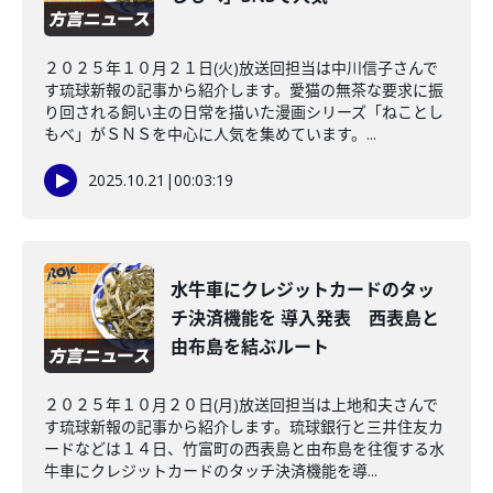
２０２５年１０月２１日(火)放送回担当は中川信子さんで
す琉球新報の記事から紹介します。愛猫の無茶な要求に振
り回される飼い主の日常を描いた漫画シリーズ「ねことし
もべ」がＳＮＳを中心に人気を集めています。...
2025.10.21
|
00:03:19
水牛車にクレジットカードのタッ
チ決済機能を 導入発表 西表島と
由布島を結ぶルート
２０２５年１０月２０日(月)放送回担当は上地和夫さんで
す琉球新報の記事から紹介します。琉球銀行と三井住友カ
ードなどは１４日、竹富町の西表島と由布島を往復する水
牛車にクレジットカードのタッチ決済機能を導...