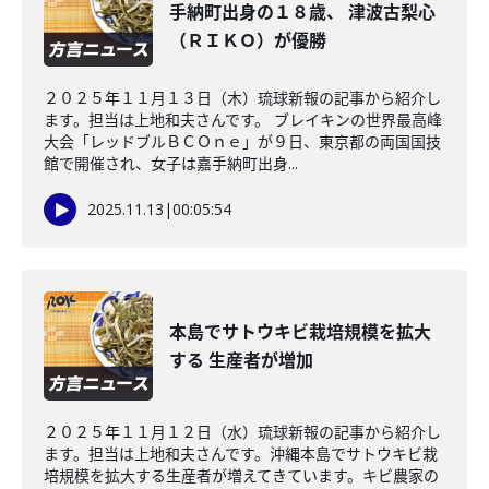
手納町出身の１８歳、 津波古梨心
（ＲＩＫＯ）が優勝
２０２５年１１月１３日（木）琉球新報の記事から紹介し
ます。担当は上地和夫さんです。 ブレイキンの世界最高峰
大会「レッドブルＢＣＯｎｅ」が９日、東京都の両国国技
館で開催され、女子は嘉手納町出身...
2025.11.13
|
00:05:54
本島でサトウキビ栽培規模を拡大
する 生産者が増加
２０２５年１１月１２日（水）琉球新報の記事から紹介し
ます。担当は上地和夫さんです。沖縄本島でサトウキビ栽
培規模を拡大する生産者が増えてきています。キビ農家の