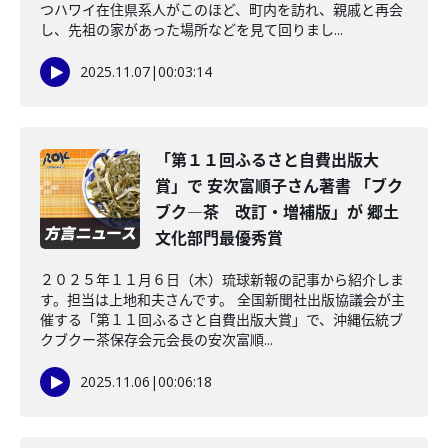
つハワイ在住県系人がこのほど、町内を訪れ、親戚と再会
し、先祖の家があった場所などを見て回りまし...
2025.11.07
|
00:03:14
「第１１回ふるさと自費出版大
賞」で 安次富順子さん著書 「ブク
ブク―茶 改訂・増補版」が 郷土
文化部門最優秀賞
２０２５年１１月６日（木）琉球新報の記事から紹介しま
す。担当は上地和夫さんです。 全国新聞社出版協議会が主
催する「第１１回ふるさと自費出版大賞」で、沖縄伝統ブ
クブクー茶保存会元会長の安次富順...
2025.11.06
|
00:06:18