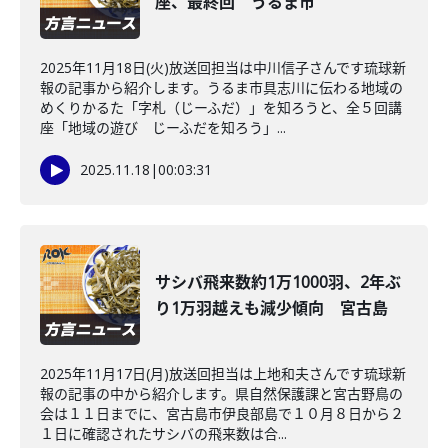
座、最終回 うるま市
2025年11月18日(火)放送回担当は中川信子さんです琉球新
報の記事から紹介します。うるま市具志川に伝わる地域の
めくりかるた「字札（じーふだ）」を知ろうと、全５回講
座「地域の遊び じーふだを知ろう」...
2025.11.18
|
00:03:31
サシバ飛来数約1万1000羽、2年ぶ
り1万羽越えも減少傾向 宮古島
2025年11月17日(月)放送回担当は上地和夫さんです琉球新
報の記事の中から紹介します。県自然保護課と宮古野鳥の
会は１１日までに、宮古島市伊良部島で１０月８日から２
１日に確認されたサシバの飛来数は合...