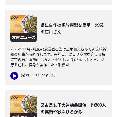
県に自作の帆船模型を贈呈 99歳
の石川さん
2025年11月24日(月)放送回担当は上地和夫さんです琉球新
報の記事から紹介します。来年１月に１００歳を迎える糸
満市の石川善照(いしかわ・ぜんしょう)さんは１８日、県
庁を訪れ、自身が製作した帆船模型...
2025.11.24
|
00:04:44
宮古島女子大運動会開催 約300人
の笑顔や歓声ひろがる