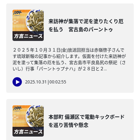
来訪神が集落で泥を塗りたくり厄
を払う 宮古島のパーントゥ
２０２５年１０月３１日(金)放送回担当は赤嶺啓子さんで
す琉球新報の記事から紹介します。仮面を付けた来訪神が
泥を塗って集落の厄を払う、宮古島市平良島尻の祭祀（さ
いし）行事「パーントゥプナハ」が２８日と２...
2025.10.31
|
00:02:55
本部町 備瀬区で電動キックボード
を巡り苦情や懸念