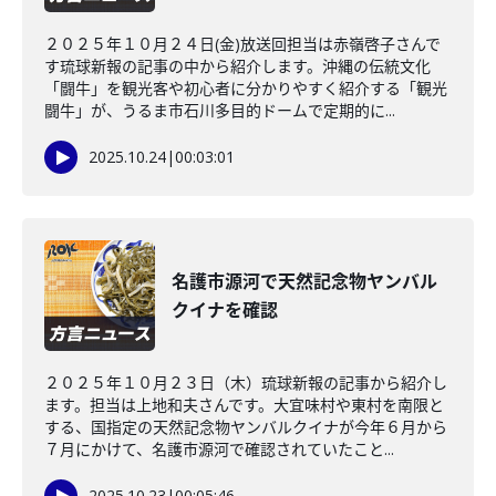
２０２５年１０月２４日(金)放送回担当は赤嶺啓子さんで
す琉球新報の記事の中から紹介します。沖縄の伝統文化
「闘牛」を観光客や初心者に分かりやすく紹介する「観光
闘牛」が、うるま市石川多目的ドームで定期的に...
2025.10.24
|
00:03:01
名護市源河で天然記念物ヤンバル
クイナを確認
２０２５年１０月２３日（木）琉球新報の記事から紹介し
ます。担当は上地和夫さんです。大宜味村や東村を南限と
する、国指定の天然記念物ヤンバルクイナが今年６月から
７月にかけて、名護市源河で確認されていたこと...
2025.10.23
|
00:05:46