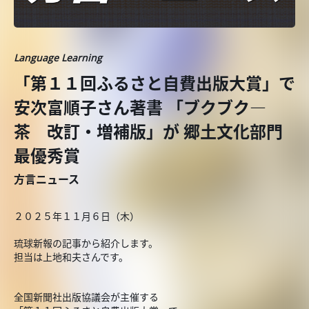
Language Learning
「第１１回ふるさと自費出版大賞」で
安次富順子さん著書 「ブクブク―
茶 改訂・増補版」が 郷土文化部門
最優秀賞
方言ニュース
２０２５年１１月６日（木）
琉球新報の記事から紹介します。
担当は上地和夫さんです。
全国新聞社出版協議会が主催する