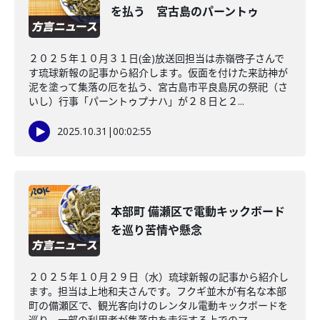
を払う 宮古島のパーントゥ
２０２５年１０月３１日(金)放送回担当は赤嶺啓子さんで
す琉球新報の記事から紹介します。仮面を付けた来訪神が
泥を塗って集落の厄を払う、宮古島市平良島尻の祭祀（さ
いし）行事「パーントゥプナハ」が２８日と２...
2025.10.31
|
00:02:55
本部町 備瀬区で電動キックボード
を巡り苦情や懸念
２０２５年１０月２９日（水）琉球新報の記事から紹介し
ます。担当は上地和夫さんです。フクギ並木が有名な本部
町の備瀬区で、観光客向けのレンタル電動キックボードを
巡り、一部の利用者が集落内を走行する上でのマ...