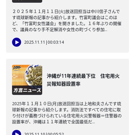
２０２５年１１月１１日(火)放送回担当は中川信子さんで
す琉球新報の記事から紹介します。竹富町議会はこのほ
ど、「竹富町女性議会」を開きました。１６年ぶりの開催
で、議員のなり手不足解消や女性の町づくり参加...
2025.11.11
|
00:03:14
沖縄が11年連続最下位 住宅用火
災報知器設置率
2025年１１月１０日(月)放送回担当は上地和夫さんです琉
球新報の記事から紹介します。消防法ですべての住宅に取
り付けが義務づけられている住宅用火災警報器＝住警器の
設置率が、沖縄は１１年連続で全国最低だ...
2025.11.10
|
00:05:52