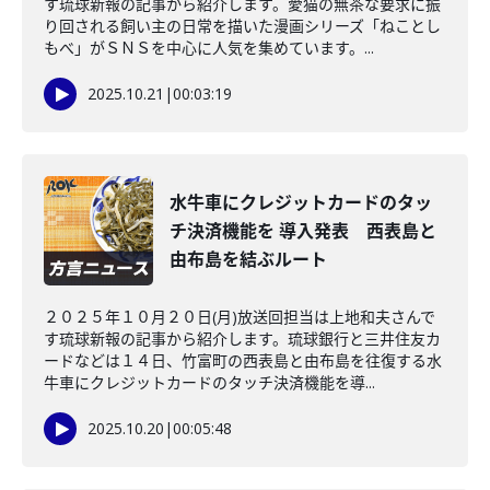
す琉球新報の記事から紹介します。愛猫の無茶な要求に振
り回される飼い主の日常を描いた漫画シリーズ「ねことし
もべ」がＳＮＳを中心に人気を集めています。...
2025.10.21
|
00:03:19
水牛車にクレジットカードのタッ
チ決済機能を 導入発表 西表島と
由布島を結ぶルート
２０２５年１０月２０日(月)放送回担当は上地和夫さんで
す琉球新報の記事から紹介します。琉球銀行と三井住友カ
ードなどは１４日、竹富町の西表島と由布島を往復する水
牛車にクレジットカードのタッチ決済機能を導...
2025.10.20
|
00:05:48