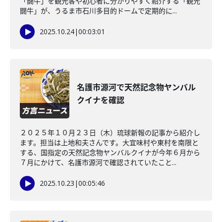
「闘牛」を観光客や初心者に分かりやすく紹介する「観光
闘牛」が、うるま市石川多目的ドームで定期的に...
2025.10.24
|
00:03:01
名護市源河で天然記念物ヤンバル
クイナを確認
２０２５年１０月２３日（木）琉球新報の記事から紹介し
ます。担当は上地和夫さんです。大宜味村や東村を南限と
する、国指定の天然記念物ヤンバルクイナが今年６月から
７月にかけて、名護市源河で確認されていたこと...
2025.10.23
|
00:05:46