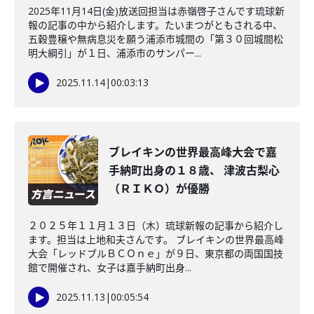
2025年11月14日(金)放送回担当は赤嶺啓子さんです琉球新
報の記事の中から紹介します。たいまつがともされる中、
五穀豊穣や無病息災を願う浦添市城間の「第３０回城間松
明大綱引」が１日、浦添市のサンパー...
2025.11.14
|
00:03:13
ブレイキンの世界最高峰大会で嘉
手納町出身の１８歳、 津波古梨心
（ＲＩＫＯ）が優勝
２０２５年１１月１３日（木）琉球新報の記事から紹介し
ます。担当は上地和夫さんです。 ブレイキンの世界最高峰
大会「レッドブルＢＣＯｎｅ」が９日、東京都の両国国技
館で開催され、女子は嘉手納町出身...
2025.11.13
|
00:05:54