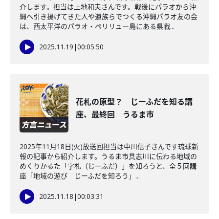
介します。担当は上地和夫さんです。戦後にパラオから沖
縄へ引き揚げてきた人や遺族らでつくる沖縄パラオ友の会
は、西太平洋のパラオ・ペリリュー島にある県戦...
2025.11.19
|
00:05:50
花札の原型？ じーふだを知る講
座、最終回 うるま市
2025年11月18日(火)放送回担当は中川信子さんです琉球新
報の記事から紹介します。うるま市具志川に伝わる地域の
めくりかるた「字札（じーふだ）」を知ろうと、全５回講
座「地域の遊び じーふだを知ろう」...
2025.11.18
|
00:03:31