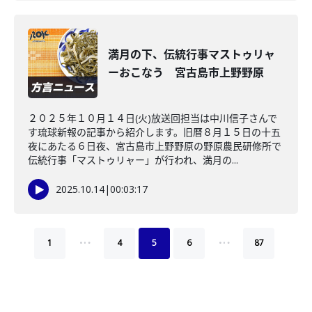
満月の下、伝統行事マストゥリャ
ーおこなう 宮古島市上野野原
２０２５年１０月１４日(火)放送回担当は中川信子さんで
す琉球新報の記事から紹介します。旧暦８月１５日の十五
夜にあたる６日夜、宮古島市上野野原の野原農民研修所で
伝統行事「マストゥリャー」が行われ、満月の...
2025.10.14
|
00:03:17
…
…
1
4
5
6
87