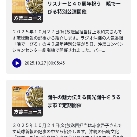
リスナーと４０周年祝う 暁でー
びる特別公演開催
２０２５年１０月２７日(月)放送回担当は上地和夫さんで
す琉球新報の記事から紹介します。ラジオ沖縄の人気番組
「暁でーびる」の４０周年特別公演が５日、沖縄コンベン
ションセンター劇場棟で開催されました。パー...
2025.10.27
|
00:05:45
闘牛の魅力伝える観光闘牛をうる
ま市で定期開催
２０２５年１０月２４日(金)放送回担当は赤嶺啓子さんで
す琉球新報の記事の中から紹介します。沖縄の伝統文化