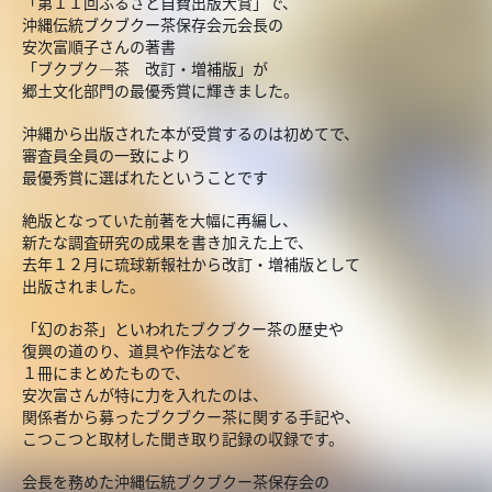
「第１１回ふるさと自費出版大賞」で、
沖縄伝統ブクブクー茶保存会元会長の
安次富順子さんの著書
「ブクブク―茶 改訂・増補版」が
郷土文化部門の最優秀賞に輝きました。
沖縄から出版された本が受賞するのは初めてで、
審査員全員の一致により
最優秀賞に選ばれたということです
絶版となっていた前著を大幅に再編し、
新たな調査研究の成果を書き加えた上で、
去年１２月に琉球新報社から改訂・増補版として
出版されました。
「幻のお茶」といわれたブクブクー茶の歴史や
復興の道のり、道具や作法などを
１冊にまとめたもので、
安次富さんが特に力を入れたのは、
関係者から募ったブクブクー茶に関する手記や、
こつこつと取材した聞き取り記録の収録です。
会長を務めた沖縄伝統ブクブクー茶保存会の