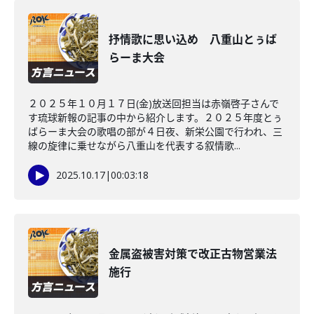
抒情歌に思い込め 八重山とぅば
らーま大会
２０２５年１０月１７日(金)放送回担当は赤嶺啓子さんで
す琉球新報の記事の中から紹介します。２０２５年度とぅ
ばらーま大会の歌唱の部が４日夜、新栄公園で行われ、三
線の旋律に乗せながら八重山を代表する叙情歌...
2025.10.17
|
00:03:18
金属盗被害対策で改正古物営業法
施行