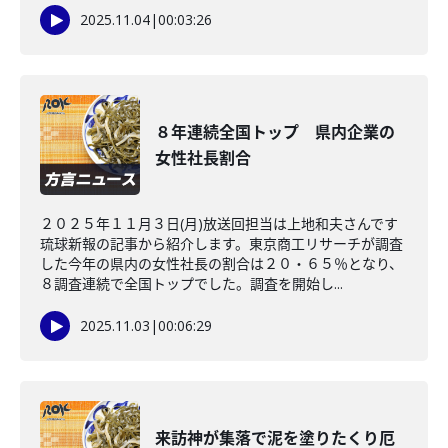
2025.11.04
|
00:03:26
８年連続全国トップ 県内企業の
女性社長割合
２０２５年１１月３日(月)放送回担当は上地和夫さんです
琉球新報の記事から紹介します。東京商工リサーチが調査
した今年の県内の女性社長の割合は２０・６５％となり、
８調査連続で全国トップでした。調査を開始し...
2025.11.03
|
00:06:29
来訪神が集落で泥を塗りたくり厄