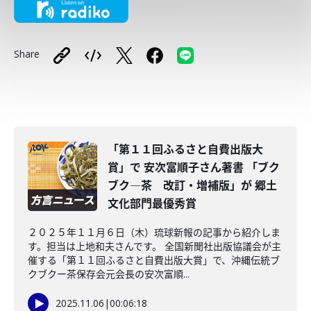
Share
「第１１回ふるさと自費出版大
賞」で 安次富順子さん著書 「ブク
ブク―茶 改訂・増補版」が 郷土
文化部門最優秀賞
２０２５年１１月６日（木）琉球新報の記事から紹介しま
す。担当は上地和夫さんです。 全国新聞社出版協議会が主
催する「第１１回ふるさと自費出版大賞」で、沖縄伝統ブ
クブクー茶保存会元会長の安次富順...
2025.11.06
|
00:06:18