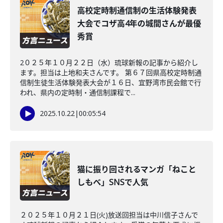
高校定時制通信制の生活体験発表
大会でコザ高4年の城間さんが最優
秀賞
2０２５年１０月２２日（水）琉球新報の記事から紹介し
ます。担当は上地和夫さんです。 第６７回県高校定時制通
信制生徒生活体験発表大会が１６日、宜野湾市民会館で行
われ、県内の定時制・通信制課程で...
2025.10.22
|
00:05:54
猫に振り回されるマンガ「ねこと
しもべ」SNSで人気
２０２５年１０月２１日(火)放送回担当は中川信子さんで