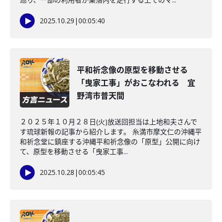
2025.10.29
|
00:05:40
平和祈念像の原型を移動させる
「曳家工事」がおこなわれる 宜
野湾市普天間
２０２５年１０月２８日(火)放送回担当は上地和夫さんで
す琉球新報の記事から紹介します。 糸満市摩文仁の沖縄平
和祈念堂に鎮座する沖縄平和祈念像の「原型」公開に向け
て、原型を移動させる「曳家工事...
2025.10.28
|
00:05:45