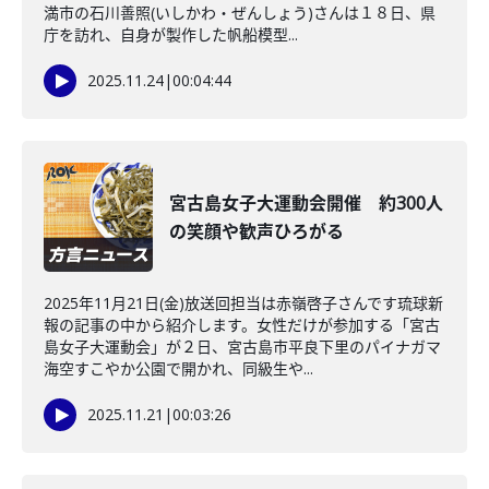
満市の石川善照(いしかわ・ぜんしょう)さんは１８日、県
庁を訪れ、自身が製作した帆船模型...
2025.11.24
|
00:04:44
宮古島女子大運動会開催 約300人
の笑顔や歓声ひろがる
2025年11月21日(金)放送回担当は赤嶺啓子さんです琉球新
報の記事の中から紹介します。女性だけが参加する「宮古
島女子大運動会」が２日、宮古島市平良下里のパイナガマ
海空すこやか公園で開かれ、同級生や...
2025.11.21
|
00:03:26