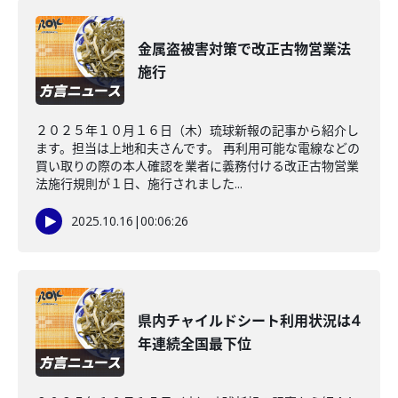
金属盗被害対策で改正古物営業法
施行
２０２５年１０月１６日（木）琉球新報の記事から紹介し
ます。担当は上地和夫さんです。 再利用可能な電線などの
買い取りの際の本人確認を業者に義務付ける改正古物営業
法施行規則が１日、施行されました...
2025.10.16
|
00:06:26
県内チャイルドシート利用状況は4
年連続全国最下位