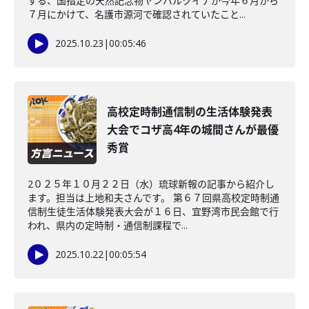
する、国指定の天然記念物ヤンバルクイナが今年６月から
７月にかけて、名護市源河で確認されていたこと...
2025.10.23
|
00:05:46
高校定時制通信制の生活体験発表
大会でコザ高4年の城間さんが最優
秀賞
2０２５年１０月２２日（水）琉球新報の記事から紹介し
ます。担当は上地和夫さんです。 第６７回県高校定時制通
信制生徒生活体験発表大会が１６日、宜野湾市民会館で行
われ、県内の定時制・通信制課程で...
2025.10.22
|
00:05:54