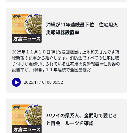
沖縄が11年連続最下位 住宅用火
災報知器設置率
2025年１１月１０日(月)放送回担当は上地和夫さんです琉
球新報の記事から紹介します。消防法ですべての住宅に取
り付けが義務づけられている住宅用火災警報器＝住警器の
設置率が、沖縄は１１年連続で全国最低だ...
2025.11.10
|
00:05:52
ハワイの県系人、金武町で親せき
と再会 ルーツを確認