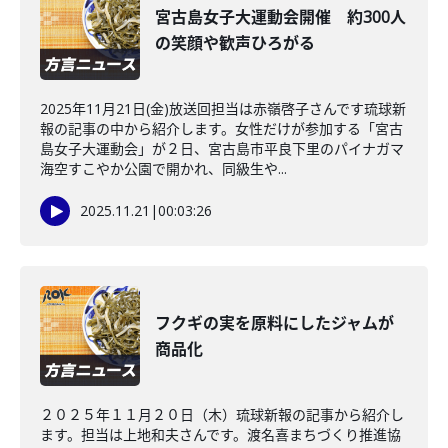
宮古島女子大運動会開催 約300人
の笑顔や歓声ひろがる
2025年11月21日(金)放送回担当は赤嶺啓子さんです琉球新
報の記事の中から紹介します。女性だけが参加する「宮古
島女子大運動会」が２日、宮古島市平良下里のパイナガマ
海空すこやか公園で開かれ、同級生や...
2025.11.21
|
00:03:26
フクギの実を原料にしたジャムが
商品化
２０２５年１１月２０日（木）琉球新報の記事から紹介し
ます。担当は上地和夫さんです。渡名喜まちづくり推進協