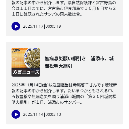
報の記事の中から紹介します。県自然保護課と宮古野鳥の
会は１１日までに、宮古島市伊良部島で１０月８日から２
１日に確認されたサシバの飛来数は合...
2025.11.17
|
00:05:19
無病息災願い綱引き 浦添市、城
間松明大綱引
2025年11月14日(金)放送回担当は赤嶺啓子さんです琉球新
報の記事の中から紹介します。たいまつがともされる中、
五穀豊穣や無病息災を願う浦添市城間の「第３０回城間松
明大綱引」が１日、浦添市のサンパー...
2025.11.14
|
00:03:13