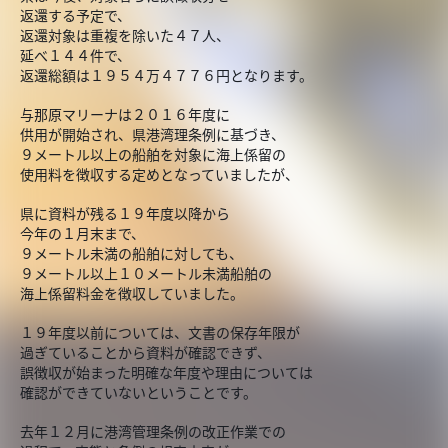
返還する予定で、
返還対象は重複を除いた４７人、
延べ１４４件で、
返還総額は１９５４万４７７６円となります。
与那原マリーナは２０１６年度に
供用が開始され、県港湾理条例に基づき、
９メートル以上の船舶を対象に海上係留の
使用料を徴収する定めとなっていましたが、
県に資料が残る１９年度以降から
今年の１月末まで、
９メートル未満の船舶に対しても、
９メートル以上１０メートル未満船舶の
海上係留料金を徴収していました。
１９年度以前については、文書の保存年限が
過ぎていることから資料が確認できず、
誤徴収が始まった明確な年度や理由については
確認ができていないということです。
去年１２月に港湾管理条例の改正作業での