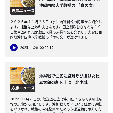
沖縄国際大学教授の 「命の文」
２０２５年１１月２６日（水）琉球新報の記事から紹介し
ます。担当は上地和夫さんです。国立劇場おきなわは１９
日第４回新作組踊戯曲大賞の入賞作品を発表し、大賞に西
岡敏沖縄国際大学教授の「命の文」が選ばれまし...
2025.11.26
|
00:05:17
沖縄戦で住民に避難呼び掛けた比
嘉太郎の劇を上演 北中城
2025年11月25日(火)放送回担当は中川信子さんです琉球新
報の記事から紹介します。沖縄戦でガマにいる住民に避難
を呼びかけ、戦後の沖縄復興のための救援活動に尽力した