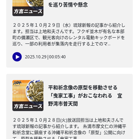
を巡り苦情や懸念
２０２５年１０月２９日（水）琉球新報の記事から紹介し
ます。担当は上地和夫さんです。フクギ並木が有名な本部
町の備瀬区で、観光客向けのレンタル電動キックボードを
巡り、一部の利用者が集落内を走行する上でのマ...
2025.10.29
|
00:05:40
平和祈念像の原型を移動させる
「曳家工事」がおこなわれる 宜
野湾市普天間
２０２５年１０月２８日(火)放送回担当は上地和夫さんで
す琉球新報の記事から紹介します。 糸満市摩文仁の沖縄平
和祈念堂に鎮座する沖縄平和祈念像の「原型」公開に向け
て、原型を移動させる「曳家工事...