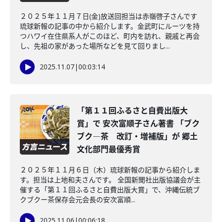
２０２５年１１月７日(金)放送回担当は赤嶺啓子さんです
琉球新報の記事の中から紹介します。金武町にルーツを持
つハワイ在住県系人がこのほど、町内を訪れ、親戚と再会
し、先祖の家があった場所などを見て回りまし...
2025.11.07
|
00:03:14
「第１１回ふるさと自費出版大
賞」で 安次富順子さん著書 「ブク
ブク―茶 改訂・増補版」が 郷土
文化部門最優秀賞
２０２５年１１月６日（木）琉球新報の記事から紹介しま
す。担当は上地和夫さんです。 全国新聞社出版協議会が主
催する「第１１回ふるさと自費出版大賞」で、沖縄伝統ブ
クブクー茶保存会元会長の安次富順...
2025.11.06
|
00:06:18