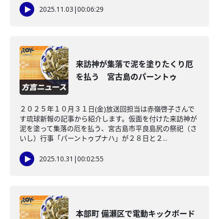
2025.11.03
|
00:06:29
来訪神が集落で泥を塗りたくり厄
を払う 宮古島のパーントゥ
２０２５年１０月３１日(金)放送回担当は赤嶺啓子さんで
す琉球新報の記事から紹介します。仮面を付けた来訪神が
泥を塗って集落の厄を払う、宮古島市平良島尻の祭祀（さ
いし）行事「パーントゥプナハ」が２８日と２...
2025.10.31
|
00:02:55
本部町 備瀬区で電動キックボード