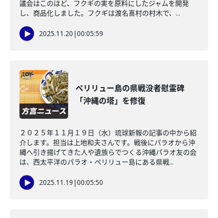
議会はこのほど、フクギの実を原料にしたジャムを開発
し、商品化しました。フクギは渡名喜村の村木で、...
2025.11.20
|
00:05:59
ペリリュー島の県戦没者慰霊碑
「沖縄の塔」を修復
２０２５年１１月１９日（水）琉球新報の記事の中から紹
介します。担当は上地和夫さんです。戦後にパラオから沖
縄へ引き揚げてきた人や遺族らでつくる沖縄パラオ友の会
は、西太平洋のパラオ・ペリリュー島にある県戦...
2025.11.19
|
00:05:50