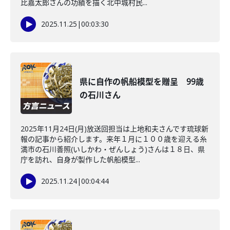
比嘉太郎さんの功績を描く北中城村民...
2025.11.25
|
00:03:30
県に自作の帆船模型を贈呈 99歳
の石川さん
2025年11月24日(月)放送回担当は上地和夫さんです琉球新
報の記事から紹介します。来年１月に１００歳を迎える糸
満市の石川善照(いしかわ・ぜんしょう)さんは１８日、県
庁を訪れ、自身が製作した帆船模型...
2025.11.24
|
00:04:44