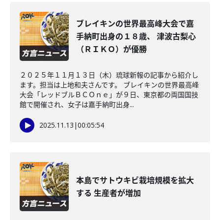
ブレイキンの世界最高峰大会で嘉
手納町出身の１８歳、 津波古梨心
（ＲＩＫＯ）が優勝
２０２５年１１月１３日（木）琉球新報の記事から紹介し
ます。担当は上地和夫さんです。 ブレイキンの世界最高峰
大会「レッドブルＢＣＯｎｅ」が９日、東京都の両国国技
館で開催され、女子は嘉手納町出身...
2025.11.13
|
00:05:54
本島でサトウキビ栽培規模を拡大
する 生産者が増加