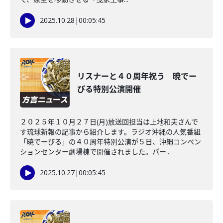
2025.10.28
|
00:05:45
リスナーと４０周年祝う 暁でー
びる特別公演開催
２０２５年１０月２７日(月)放送回担当は上地和夫さんで
す琉球新報の記事から紹介します。ラジオ沖縄の人気番組
「暁でーびる」の４０周年特別公演が５日、沖縄コンベン
ションセンター劇場棟で開催されました。パー...
2025.10.27
|
00:05:45