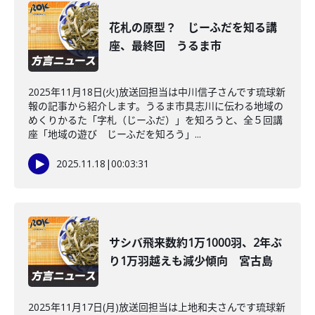
花札の原型？ じーふだを知る講
座、最終回 うるま市
2025年11月18日(火)放送回担当は中川信子さんです琉球新
報の記事から紹介します。うるま市具志川に伝わる地域の
めくりかるた「字札（じーふだ）」を知ろうと、全５回講
座「地域の遊び じーふだを知ろう」...
2025.11.18
|
00:03:31
サシバ飛来数約1万1000羽、2年ぶ
り1万羽越えも減少傾向 宮古島
2025年11月17日(月)放送回担当は上地和夫さんです琉球新