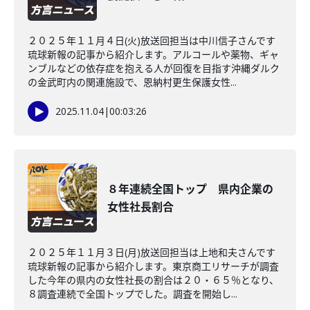
２０２５年１１月４日(火)放送回担当は中川信子さんです
琉球新報の記事から紹介します。アルコールや薬物、ギャ
ンブルなどの依存症を抱える人が回復を目指す沖縄ダルク
の金武町内の関連施設で、恩納村更生保護女性...
2025.11.04
|
00:03:26
８年連続全国トップ 県内企業の
女性社長割合
２０２５年１１月３日(月)放送回担当は上地和夫さんです
琉球新報の記事から紹介します。東京商工リサーチが調査
した今年の県内の女性社長の割合は２０・６５％となり、
８調査連続で全国トップでした。調査を開始し...