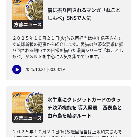
猫に振り回されるマンガ「ねこと
しもべ」SNSで人気
２０２５年１０月２１日(火)放送回担当は中川信子さんで
す琉球新報の記事から紹介します。愛猫の無茶な要求に振
り回される飼い主の日常を描いた漫画シリーズ「ねことし
もべ」がＳＮＳを中心に人気を集めています。...
2025.10.21
|
00:03:19
水牛車にクレジットカードのタッ
チ決済機能を 導入発表 西表島と
由布島を結ぶルート
２０２５年１０月２０日(月)放送回担当は上地和夫さんで