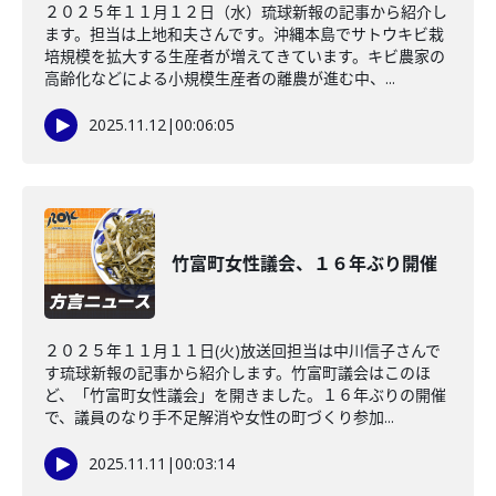
２０２５年１１月１２日（水）琉球新報の記事から紹介し
ます。担当は上地和夫さんです。沖縄本島でサトウキビ栽
培規模を拡大する生産者が増えてきています。キビ農家の
高齢化などによる小規模生産者の離農が進む中、...
2025.11.12
|
00:06:05
竹富町女性議会、１６年ぶり開催
２０２５年１１月１１日(火)放送回担当は中川信子さんで
す琉球新報の記事から紹介します。竹富町議会はこのほ
ど、「竹富町女性議会」を開きました。１６年ぶりの開催
で、議員のなり手不足解消や女性の町づくり参加...
2025.11.11
|
00:03:14