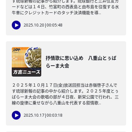
す琉球新報の記事から紹介します。琉球銀行と三井住友カ
ードなどは１４日、竹富町の西表島と由布島を往復する水
牛車にクレジットカードのタッチ決済機能を導...
2025.10.20
|
00:05:48
抒情歌に思い込め 八重山とぅば
らーま大会
２０２５年１０月１７日(金)放送回担当は赤嶺啓子さんで
す琉球新報の記事の中から紹介します。２０２５年度とぅ
ばらーま大会の歌唱の部が４日夜、新栄公園で行われ、三
線の旋律に乗せながら八重山を代表する叙情歌...
2025.10.17
|
00:03:18