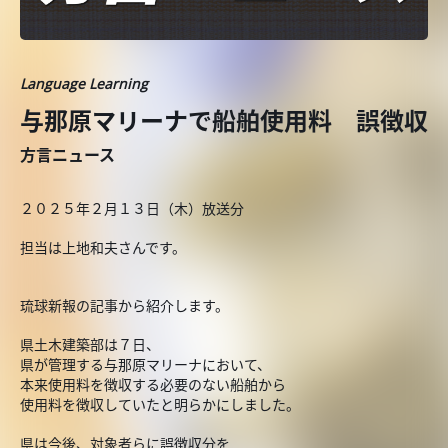
Language Learning
与那原マリーナで船舶使用料 誤徴収
方言ニュース
２０２５年２月１３日（木）放送分
担当は上地和夫さんです。
琉球新報の記事から紹介します。
県土木建築部は７日、
県が管理する与那原マリーナにおいて、
本来使用料を徴収する必要のない船舶から
使用料を徴収していたと明らかにしました。
県は今後、対象者らに誤徴収分を