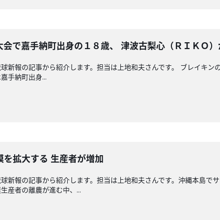
大会で嘉手納町出身の１８歳、 津波古梨心（ＲＩＫＯ）
球新報の記事から紹介します。担当は上地和夫さんです。 ブレイキン
手納町出身...
模を拡大する 生産者が増加
琉球新報の記事から紹介します。担当は上地和夫さんです。沖縄本島でサ
産者の離農が進む中、...