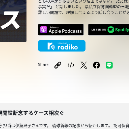
どもの声がうるさいという理由ではない。 ただ保
事実だ」 と話しました。 県私立保育園連盟の玉
難しい問題で、理解し合えるよう話し合うことが必
Share
規開設断念するケース相次ぐ
分 担当は伊狩典子さんです。 琉球新報の記事から紹介します。 認可保