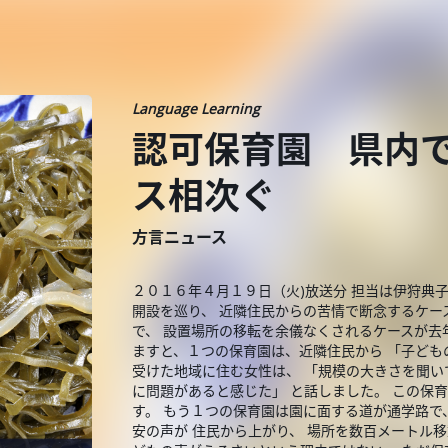
Language Learning
認可保育園 県内
ス相次ぐ
方言ニュース
２０１６年４月１９日（火)放送分 担当は伊狩典
開設を巡り、 近隣住民からの苦情で断念するケー
で、 設置場所の移転を余儀なくされるケースが去
ますと、１つの保育園は、近隣住民から 「子ども
受けた地域に住む女性は、 「規模の大きさを聞い
に問題があると感じた」 と話しました。 この保
す。 もう１つの保育園は園に面する道が通学路で
安の声が 住民から上がり、 場所を数百メートル