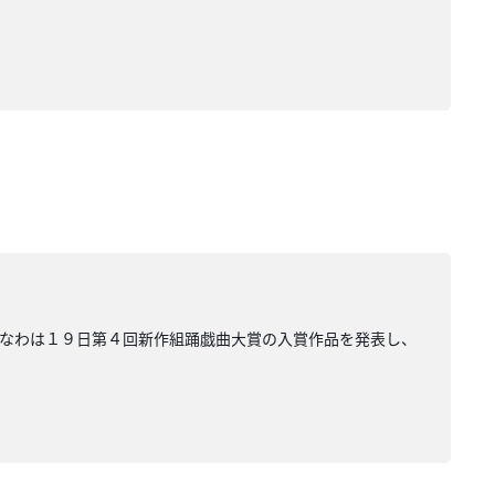
きなわは１９日第４回新作組踊戯曲大賞の入賞作品を発表し、