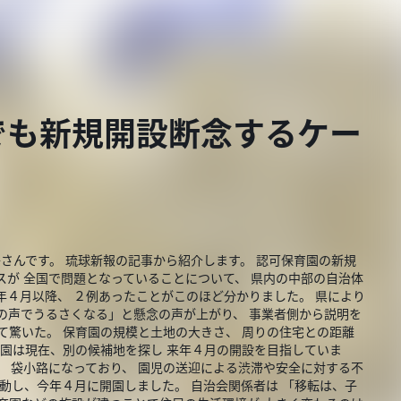
でも新規開設断念するケー
子さんです。 琉球新報の記事から紹介します。 認可保育園の新規
スが 全国で問題となっていることについて、 県内の中部の自治体
年４月以降、 ２例あったことがこのほど分かりました。 県により
の声でうるさくなる」と懸念の声が上がり、 事業者側から説明を
て驚いた。 保育園の規模と土地の大きさ、 周りの住宅との距離
育園は現在、別の候補地を探し 来年４月の開設を目指していま
、 袋小路になっており、 園児の送迎による渋滞や安全に対する不
移動し、今年４月に開園しました。 自治会関係者は 「移転は、子