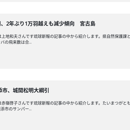
0羽、2年ぶり1万羽越えも減少傾向 宮古島
送回担当は上地和夫さんです琉球新報の記事の中から紹介します。県自然保護
の飛来数は合...
添市、城間松明大綱引
送回担当は赤嶺啓子さんです琉球新報の記事の中から紹介します。たいまつが
市のサンパー...