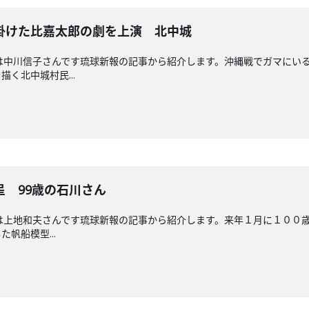
掛けた比嘉太郎の劇を上演 北中城
送回担当は中川信子さんです琉球新報の記事から紹介します。沖縄戦でガマに
く北中城村民...
 99歳の石川さん
回担当は上地和夫さんです琉球新報の記事から紹介します。来年１月に１０
帆船模型...