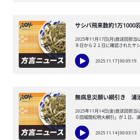
サシバ飛来数約1万100
2025年11月17日(月)放
８日から２１日に確認されたサシバ
2025.11.17
|
00:05:19
無病息災願い綱引き 浦
2025年11月14日(金)放
０回城間松明大綱引」が１日、浦添
2025.11.14
|
00:03:13