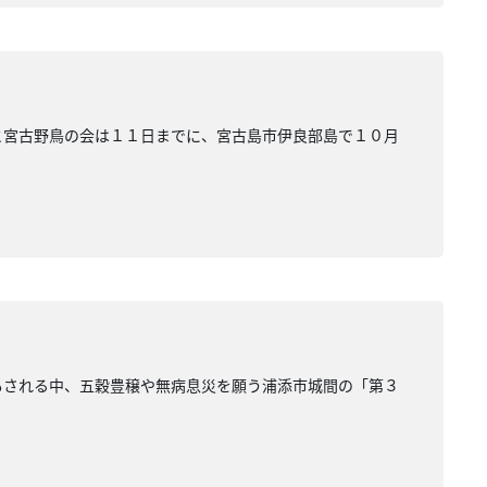
課と宮古野鳥の会は１１日までに、宮古島市伊良部島で１０月
ともされる中、五穀豊穣や無病息災を願う浦添市城間の「第３