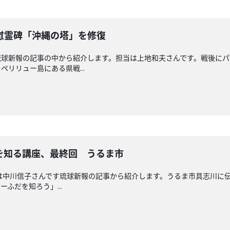
慰霊碑「沖縄の塔」を修復
琉球新報の記事の中から紹介します。担当は上地和夫さんです。戦後に
リリュー島にある県戦...
を知る講座、最終回 うるま市
送回担当は中川信子さんです琉球新報の記事から紹介します。うるま市具志川
ふだを知ろう」...