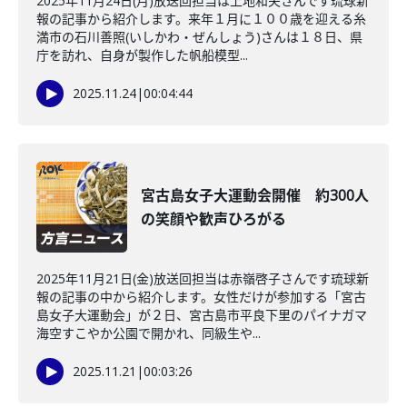
2025年11月24日(月)放送回担当は上地和夫さんです琉球新
報の記事から紹介します。来年１月に１００歳を迎える糸
満市の石川善照(いしかわ・ぜんしょう)さんは１８日、県
庁を訪れ、自身が製作した帆船模型...
2025.11.24
|
00:04:44
宮古島女子大運動会開催 約300人
の笑顔や歓声ひろがる
2025年11月21日(金)放送回担当は赤嶺啓子さんです琉球新
報の記事の中から紹介します。女性だけが参加する「宮古
島女子大運動会」が２日、宮古島市平良下里のパイナガマ
海空すこやか公園で開かれ、同級生や...
2025.11.21
|
00:03:26