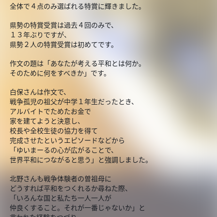
全体で４点のみ選ばれる特賞に輝きました。
県勢の特賞受賞は過去４回のみで、
１３年ぶりですが、
県勢２人の特賞受賞は初めてです。
作文の題は「あなたが考える平和とは何か。
そのために何をすべきか」です。
白保さんは作文で、
戦争孤児の祖父が中学１年生だったとき、
アルバイトでためたお金で
家を建てようと決意し、
校長や全校生徒の協力を得て
完成させたというエピソードなどから
「ゆいまーるの心が広がることで、
世界平和につながると思う」と強調しました。
北野さんも戦争体験者の曽祖母に
どうすれば平和をつくれるか尋ねた際、
「いろんな国と私たち一人一人が
仲良くすること。それが一番じゃないか」と