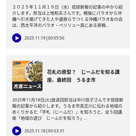
２０２５年１１月１９日（水）琉球新報の記事の中から紹
介します。担当は上地和夫さんです。戦後にパラオから沖
縄へ引き揚げてきた人や遺族らでつくる沖縄パラオ友の会
は、西太平洋のパラオ・ペリリュー島にある県戦...
2025.11.19
|
00:05:50
花札の原型？ じーふだを知る講
座、最終回 うるま市
2025年11月18日(火)放送回担当は中川信子さんです琉球新
報の記事から紹介します。うるま市具志川に伝わる地域の
めくりかるた「字札（じーふだ）」を知ろうと、全５回講
座「地域の遊び じーふだを知ろう」...
2025.11.18
|
00:03:31