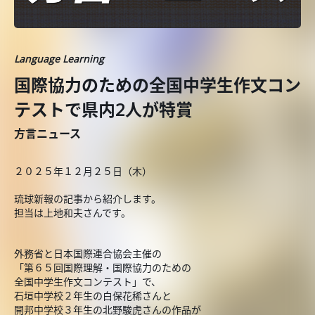
Language Learning
国際協力のための全国中学生作文コン
テストで県内2人が特賞
方言ニュース
２０２５年１２月２５日（木）
琉球新報の記事から紹介します。
担当は上地和夫さんです。
外務省と日本国際連合協会主催の
「第６５回国際理解・国際協力のための
全国中学生作文コンテスト」で、
石垣中学校２年生の白保花稀さんと
開邦中学校３年生の北野駿虎さんの作品が