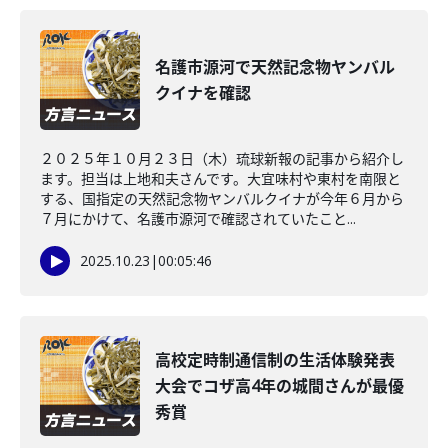
名護市源河で天然記念物ヤンバル
クイナを確認
２０２５年１０月２３日（木）琉球新報の記事から紹介し
ます。担当は上地和夫さんです。大宜味村や東村を南限と
する、国指定の天然記念物ヤンバルクイナが今年６月から
７月にかけて、名護市源河で確認されていたこと...
2025.10.23
|
00:05:46
高校定時制通信制の生活体験発表
大会でコザ高4年の城間さんが最優
秀賞