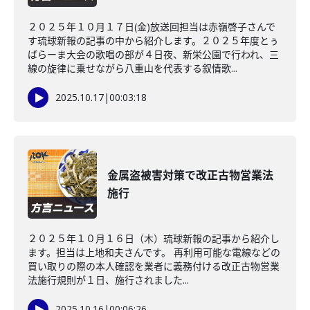
２０２５年１０月１７日(金)放送回担当は赤嶺啓子さんで
す琉球新報の記事の中から紹介します。２０２５年度とぅ
ばらーま大会の歌唱の部が４日夜、新栄公園で行われ、三
線の旋律に乗せながら八重山を代表する叙情歌...
2025.10.17
|
00:03:18
金属盗被害対策で改正古物営業法
施行
２０２５年１０月１６日（木）琉球新報の記事から紹介し
ます。担当は上地和夫さんです。 再利用可能な電線などの
買い取りの際の本人確認を業者に義務付ける改正古物営業
法施行規則が１日、施行されました...
2025.10.16
|
00:06:26