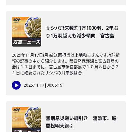
サシバ飛来数約1万1000羽、2年ぶ
り1万羽越えも減少傾向 宮古島
2025年11月17日(月)放送回担当は上地和夫さんです琉球新
報の記事の中から紹介します。県自然保護課と宮古野鳥の
会は１１日までに、宮古島市伊良部島で１０月８日から２
１日に確認されたサシバの飛来数は合...
2025.11.17
|
00:05:19
無病息災願い綱引き 浦添市、城
間松明大綱引