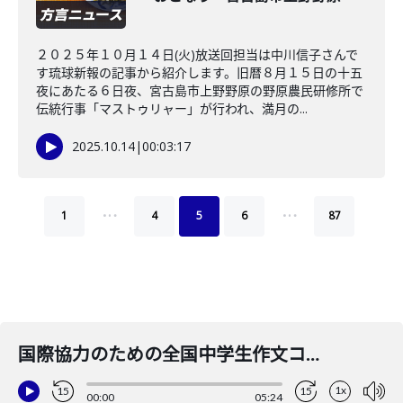
２０２５年１０月１４日(火)放送回担当は中川信子さんで
す琉球新報の記事から紹介します。旧暦８月１５日の十五
夜にあたる６日夜、宮古島市上野野原の野原農民研修所で
伝統行事「マストゥリャー」が行われ、満月の...
2025.10.14
|
00:03:17
…
…
1
4
5
6
87
国際協力のための全国中学生作文コンテストで県内2人が特賞
1x
15
15
00:00
05:24