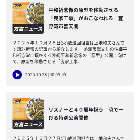
平和祈念像の原型を移動させる
「曳家工事」がおこなわれる 宜
野湾市普天間
２０２５年１０月２８日(火)放送回担当は上地和夫さんで
す琉球新報の記事から紹介します。 糸満市摩文仁の沖縄平
和祈念堂に鎮座する沖縄平和祈念像の「原型」公開に向け
て、原型を移動させる「曳家工事...
2025.10.28
|
00:05:45
リスナーと４０周年祝う 暁でー
びる特別公演開催
２０２５年１０月２７日(月)放送回担当は上地和夫さんで