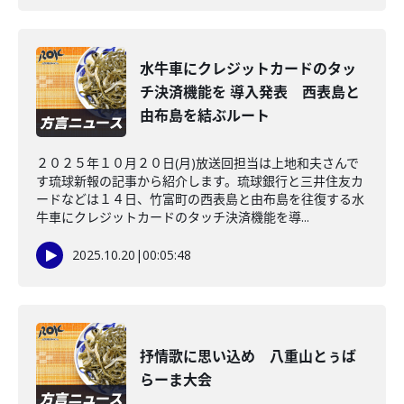
水牛車にクレジットカードのタッ
チ決済機能を 導入発表 西表島と
由布島を結ぶルート
２０２５年１０月２０日(月)放送回担当は上地和夫さんで
す琉球新報の記事から紹介します。琉球銀行と三井住友カ
ードなどは１４日、竹富町の西表島と由布島を往復する水
牛車にクレジットカードのタッチ決済機能を導...
2025.10.20
|
00:05:48
抒情歌に思い込め 八重山とぅば
らーま大会