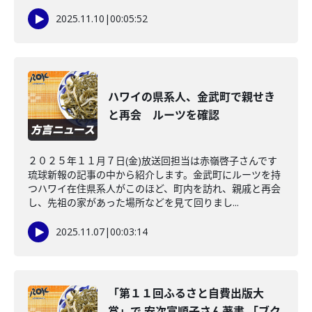
2025.11.10
|
00:05:52
ハワイの県系人、金武町で親せき
と再会 ルーツを確認
２０２５年１１月７日(金)放送回担当は赤嶺啓子さんです
琉球新報の記事の中から紹介します。金武町にルーツを持
つハワイ在住県系人がこのほど、町内を訪れ、親戚と再会
し、先祖の家があった場所などを見て回りまし...
2025.11.07
|
00:03:14
「第１１回ふるさと自費出版大
賞」で 安次富順子さん著書 「ブク