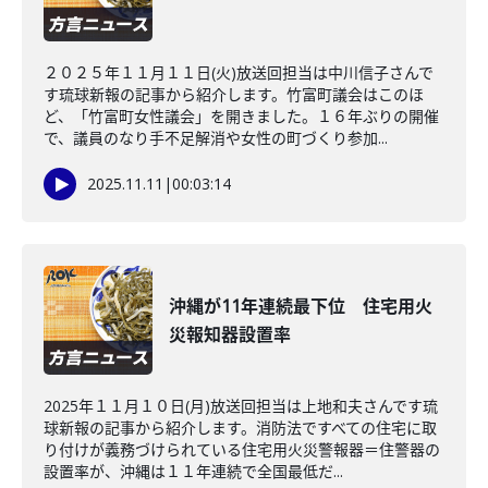
２０２５年１１月１１日(火)放送回担当は中川信子さんで
す琉球新報の記事から紹介します。竹富町議会はこのほ
ど、「竹富町女性議会」を開きました。１６年ぶりの開催
で、議員のなり手不足解消や女性の町づくり参加...
2025.11.11
|
00:03:14
沖縄が11年連続最下位 住宅用火
災報知器設置率
2025年１１月１０日(月)放送回担当は上地和夫さんです琉
球新報の記事から紹介します。消防法ですべての住宅に取
り付けが義務づけられている住宅用火災警報器＝住警器の
設置率が、沖縄は１１年連続で全国最低だ...