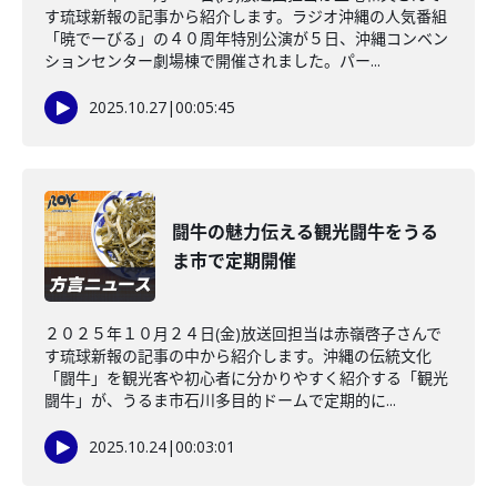
す琉球新報の記事から紹介します。ラジオ沖縄の人気番組
「暁でーびる」の４０周年特別公演が５日、沖縄コンベン
ションセンター劇場棟で開催されました。パー...
2025.10.27
|
00:05:45
闘牛の魅力伝える観光闘牛をうる
ま市で定期開催
２０２５年１０月２４日(金)放送回担当は赤嶺啓子さんで
す琉球新報の記事の中から紹介します。沖縄の伝統文化
「闘牛」を観光客や初心者に分かりやすく紹介する「観光
闘牛」が、うるま市石川多目的ドームで定期的に...
2025.10.24
|
00:03:01