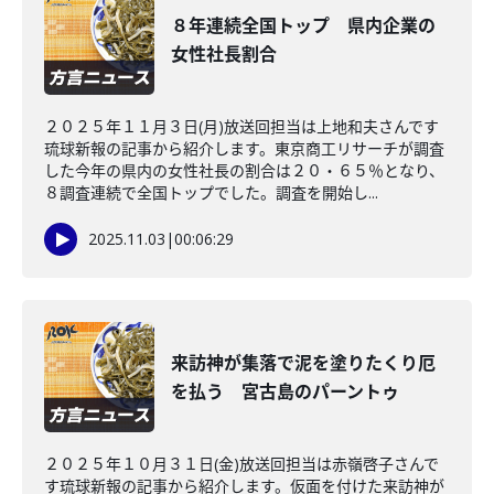
８年連続全国トップ 県内企業の
女性社長割合
２０２５年１１月３日(月)放送回担当は上地和夫さんです
琉球新報の記事から紹介します。東京商工リサーチが調査
した今年の県内の女性社長の割合は２０・６５％となり、
８調査連続で全国トップでした。調査を開始し...
2025.11.03
|
00:06:29
来訪神が集落で泥を塗りたくり厄
を払う 宮古島のパーントゥ
２０２５年１０月３１日(金)放送回担当は赤嶺啓子さんで
す琉球新報の記事から紹介します。仮面を付けた来訪神が