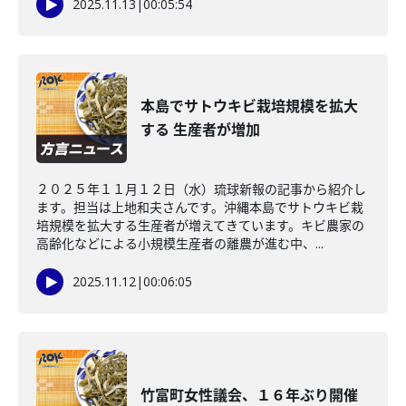
2025.11.13
|
00:05:54
本島でサトウキビ栽培規模を拡大
する 生産者が増加
２０２５年１１月１２日（水）琉球新報の記事から紹介し
ます。担当は上地和夫さんです。沖縄本島でサトウキビ栽
培規模を拡大する生産者が増えてきています。キビ農家の
高齢化などによる小規模生産者の離農が進む中、...
2025.11.12
|
00:06:05
竹富町女性議会、１６年ぶり開催