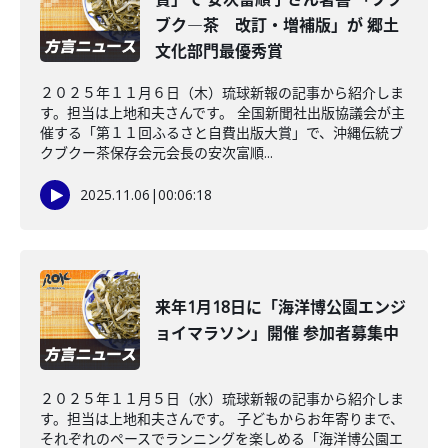
ブク―茶 改訂・増補版」が 郷土
文化部門最優秀賞
２０２５年１１月６日（木）琉球新報の記事から紹介しま
す。担当は上地和夫さんです。 全国新聞社出版協議会が主
催する「第１１回ふるさと自費出版大賞」で、沖縄伝統ブ
クブクー茶保存会元会長の安次富順...
2025.11.06
|
00:06:18
来年1月18日に「海洋博公園エンジ
ョイマラソン」開催 参加者募集中
２０２５年１１月５日（水）琉球新報の記事から紹介しま
す。担当は上地和夫さんです。 子どもからお年寄りまで、
それぞれのペースでランニングを楽しめる「海洋博公園エ