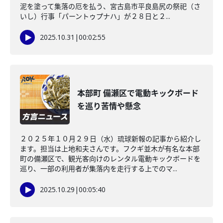
泥を塗って集落の厄を払う、宮古島市平良島尻の祭祀（さ
いし）行事「パーントゥプナハ」が２８日と２...
2025.10.31
|
00:02:55
本部町 備瀬区で電動キックボード
を巡り苦情や懸念
２０２５年１０月２９日（水）琉球新報の記事から紹介し
ます。担当は上地和夫さんです。フクギ並木が有名な本部
町の備瀬区で、観光客向けのレンタル電動キックボードを
巡り、一部の利用者が集落内を走行する上でのマ...
2025.10.29
|
00:05:40