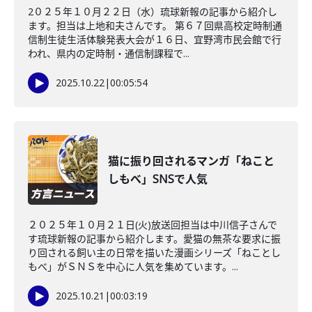
2０２５年１０月２２日（水）琉球新報の記事から紹介し
ます。担当は上地和夫さんです。 第６７回県高校定時制通
信制生徒生活体験発表大会が１６日、宜野湾市民会館で行
われ、県内の定時制・通信制課程で...
2025.10.22
|
00:05:54
猫に振り回されるマンガ「ねこと
しもべ」SNSで人気
２０２５年１０月２１日(火)放送回担当は中川信子さんで
す琉球新報の記事から紹介します。愛猫の無茶な要求に振
り回される飼い主の日常を描いた漫画シリーズ「ねことし
もべ」がＳＮＳを中心に人気を集めています。...
2025.10.21
|
00:03:19