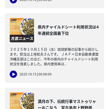
県内チャイルドシート利用状況は4
年連続全国最下位
２０２５年１０月１５日（水）琉球新報の記事から紹介し
ます。担当は上地和夫さんです。 ＪＡＦ＝日本自動車連盟
沖縄支部はこのほど、今年の県内のチャイルドシート利用
状況を発表しました。県内使用率は...
2025.10.15
|
00:06:00
満月の下、伝統行事マストゥリャ
ーおこなう 宮古島市上野野原