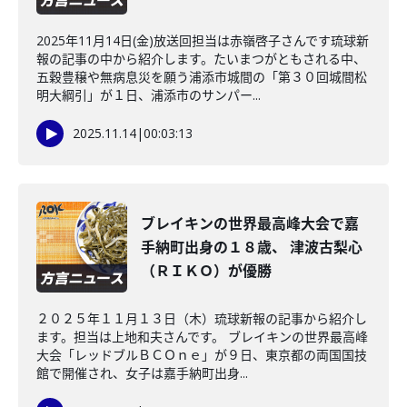
2025年11月14日(金)放送回担当は赤嶺啓子さんです琉球新
報の記事の中から紹介します。たいまつがともされる中、
五穀豊穣や無病息災を願う浦添市城間の「第３０回城間松
明大綱引」が１日、浦添市のサンパー...
2025.11.14
|
00:03:13
ブレイキンの世界最高峰大会で嘉
手納町出身の１８歳、 津波古梨心
（ＲＩＫＯ）が優勝
２０２５年１１月１３日（木）琉球新報の記事から紹介し
ます。担当は上地和夫さんです。 ブレイキンの世界最高峰
大会「レッドブルＢＣＯｎｅ」が９日、東京都の両国国技
館で開催され、女子は嘉手納町出身...