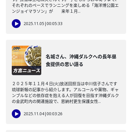
それぞれのペースでランニングを楽しめる「海洋博公園エ
ンジョイマラソン」が 来年１月...
2025.11.05
|
00:05:33
名城さん、沖縄ダルクへの長年昼
食提供の思い語る
２０２５年１１月４日(火)放送回担当は中川信子さんです
琉球新報の記事から紹介します。アルコールや薬物、ギャ
ンブルなどの依存症を抱える人が回復を目指す沖縄ダルク
の金武町内の関連施設で、恩納村更生保護女性...
2025.11.04
|
00:03:26