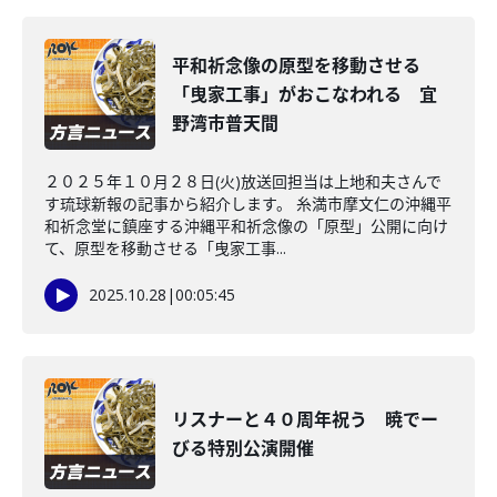
平和祈念像の原型を移動させる
「曳家工事」がおこなわれる 宜
野湾市普天間
２０２５年１０月２８日(火)放送回担当は上地和夫さんで
す琉球新報の記事から紹介します。 糸満市摩文仁の沖縄平
和祈念堂に鎮座する沖縄平和祈念像の「原型」公開に向け
て、原型を移動させる「曳家工事...
2025.10.28
|
00:05:45
リスナーと４０周年祝う 暁でー
びる特別公演開催