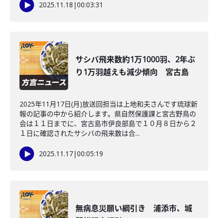
2025.11.18
|
00:03:31
サシバ飛来数約1万1000羽、2年ぶ
り1万羽越えも減少傾向 宮古島
2025年11月17日(月)放送回担当は上地和夫さんです琉球新
報の記事の中から紹介します。県自然保護課と宮古野鳥の
会は１１日までに、宮古島市伊良部島で１０月８日から２
１日に確認されたサシバの飛来数は合...
2025.11.17
|
00:05:19
無病息災願い綱引き 浦添市、城