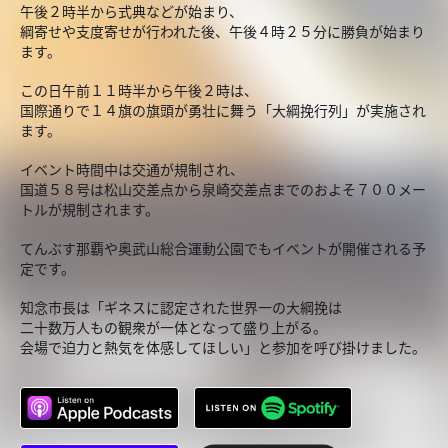
午後２時半から式典などが始まり、
綱寄せや支度寄せが行われた後、午後４時２５分に勝負が始まり
ます。
この日午前１１時半から午後２時は、
国際通りで１４旗の旗頭が勇壮に舞う「大綱挽行列」が実施され
ます。
イベント時間中は交通が規制され、
国道５８号は松山交差点から泉崎交差点までのおよそ７００メー
トルが規制されます。
てんぶす那覇や奥武山総合運動公園でもイベントが開催される予
定です。
知念市長は「ギネスに認定された世界一の大綱挽は
二十数万人もの観衆が一体となって盛り上がる。
会場で迫力と熱気を体感してほしい」と参加を呼び掛けました。