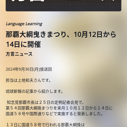
Language Learning
那覇大綱曳きまつり、10月12日から
14日に開催
方言ニュース
2024年9月30日(月)放送回
担当は上地和夫さんです。
琉球新報の記事から紹介します。
知念覚那覇市長は２５日の定例記者会見で、
第５４回那覇大綱挽まつりを来月１０月１２日から１４日に
国道５８号や国際通りなどで実施すると発表しました。
１３日に国道５８号で行われる那覇大綱挽は