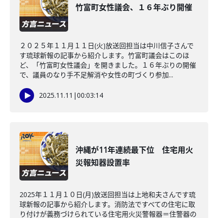
竹富町女性議会、１６年ぶり開催
２０２５年１１月１１日(火)放送回担当は中川信子さんで
す琉球新報の記事から紹介します。竹富町議会はこのほ
ど、「竹富町女性議会」を開きました。１６年ぶりの開催
で、議員のなり手不足解消や女性の町づくり参加...
2025.11.11
|
00:03:14
沖縄が11年連続最下位 住宅用火
災報知器設置率
2025年１１月１０日(月)放送回担当は上地和夫さんです琉
球新報の記事から紹介します。消防法ですべての住宅に取
り付けが義務づけられている住宅用火災警報器＝住警器の