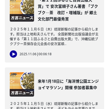
「第１１回ふるさと自費出版大
賞」で 安次富順子さん著書 「ブク
ブク―茶 改訂・増補版」が 郷土
文化部門最優秀賞
２０２５年１１月６日（木）琉球新報の記事から紹介しま
す。担当は上地和夫さんです。 全国新聞社出版協議会が主
催する「第１１回ふるさと自費出版大賞」で、沖縄伝統ブ
クブクー茶保存会元会長の安次富順...
2025.11.06
|
00:06:18
来年1月18日に「海洋博公園エンジ
ョイマラソン」開催 参加者募集中
２０２５年１１月５日（水）琉球新報の記事から紹介しま
す。担当は上地和夫さんです。 子どもからお年寄りまで、