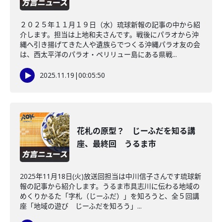
２０２５年１１月１９日（水）琉球新報の記事の中から紹
介します。担当は上地和夫さんです。戦後にパラオから沖
縄へ引き揚げてきた人や遺族らでつくる沖縄パラオ友の会
は、西太平洋のパラオ・ペリリュー島にある県戦...
2025.11.19
|
00:05:50
花札の原型？ じーふだを知る講
座、最終回 うるま市
2025年11月18日(火)放送回担当は中川信子さんです琉球新
報の記事から紹介します。うるま市具志川に伝わる地域の
めくりかるた「字札（じーふだ）」を知ろうと、全５回講
座「地域の遊び じーふだを知ろう」...