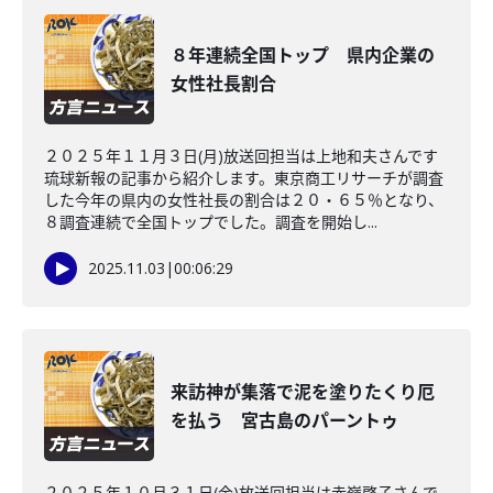
８年連続全国トップ 県内企業の
女性社長割合
２０２５年１１月３日(月)放送回担当は上地和夫さんです
琉球新報の記事から紹介します。東京商工リサーチが調査
した今年の県内の女性社長の割合は２０・６５％となり、
８調査連続で全国トップでした。調査を開始し...
2025.11.03
|
00:06:29
来訪神が集落で泥を塗りたくり厄
を払う 宮古島のパーントゥ
２０２５年１０月３１日(金)放送回担当は赤嶺啓子さんで