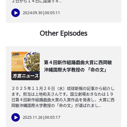
２日から１４日に国道５８...
2024.09.30
|
00:05:11
Other Episodes
第４回新作組踊戯曲大賞に西岡敏
沖縄国際大学教授の 「命の文」
２０２５年１１月２６日（水）琉球新報の記事から紹介し
ます。担当は上地和夫さんです。国立劇場おきなわは１９
日第４回新作組踊戯曲大賞の入賞作品を発表し、大賞に西
岡敏沖縄国際大学教授の「命の文」が選ばれまし...
2025.11.26
|
00:05:17