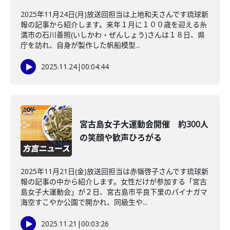
2025年11月24日(月)放送回担当は上地和夫さんです琉球新
報の記事から紹介します。来年１月に１００歳を迎える糸
満市の石川善照(いしかわ・ぜんしょう)さんは１８日、県
庁を訪れ、自身が製作した帆船模型...
2025.11.24
|
00:04:44
宮古島女子大運動会開催 約300人
の笑顔や歓声ひろがる
2025年11月21日(金)放送回担当は赤嶺啓子さんです琉球新
報の記事の中から紹介します。女性だけが参加する「宮古
島女子大運動会」が２日、宮古島市平良下里のパイナガマ
海空すこやか公園で開かれ、同級生や...
2025.11.21
|
00:03:26