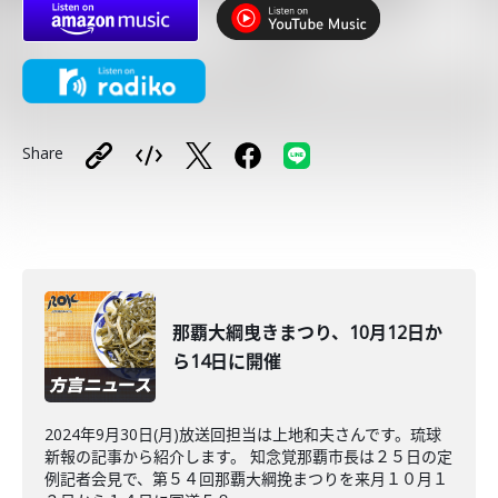
Share
那覇大綱曳きまつり、10月12日か
ら14日に開催
2024年9月30日(月)放送回担当は上地和夫さんです。琉球
新報の記事から紹介します。 知念覚那覇市長は２５日の定
例記者会見で、第５４回那覇大綱挽まつりを来月１０月１