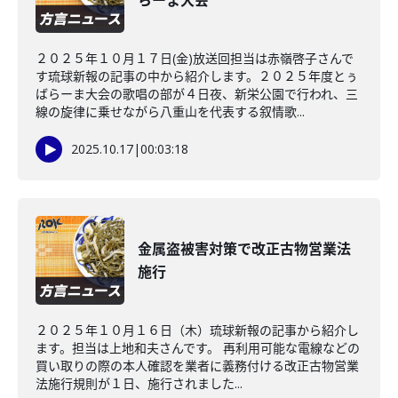
らーま大会
２０２５年１０月１７日(金)放送回担当は赤嶺啓子さんで
す琉球新報の記事の中から紹介します。２０２５年度とぅ
ばらーま大会の歌唱の部が４日夜、新栄公園で行われ、三
線の旋律に乗せながら八重山を代表する叙情歌...
2025.10.17
|
00:03:18
金属盗被害対策で改正古物営業法
施行
２０２５年１０月１６日（木）琉球新報の記事から紹介し
ます。担当は上地和夫さんです。 再利用可能な電線などの
買い取りの際の本人確認を業者に義務付ける改正古物営業
法施行規則が１日、施行されました...