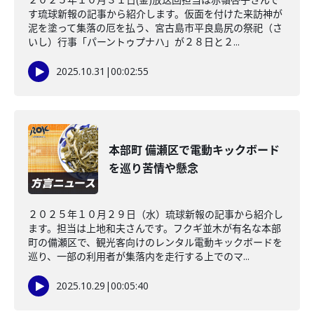
す琉球新報の記事から紹介します。仮面を付けた来訪神が
泥を塗って集落の厄を払う、宮古島市平良島尻の祭祀（さ
いし）行事「パーントゥプナハ」が２８日と２...
2025.10.31
|
00:02:55
本部町 備瀬区で電動キックボード
を巡り苦情や懸念
２０２５年１０月２９日（水）琉球新報の記事から紹介し
ます。担当は上地和夫さんです。フクギ並木が有名な本部
町の備瀬区で、観光客向けのレンタル電動キックボードを
巡り、一部の利用者が集落内を走行する上でのマ...
2025.10.29
|
00:05:40