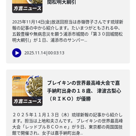
間松明大綱引
2025年11月14日(金)放送回担当は赤嶺啓子さんです琉球新
報の記事の中から紹介します。たいまつがともされる中、
五穀豊穣や無病息災を願う浦添市城間の「第３０回城間松
明大綱引」が１日、浦添市のサンパー...
2025.11.14
|
00:03:13
ブレイキンの世界最高峰大会で嘉
手納町出身の１８歳、 津波古梨心
（ＲＩＫＯ）が優勝
２０２５年１１月１３日（木）琉球新報の記事から紹介し
ます。担当は上地和夫さんです。 ブレイキンの世界最高峰
大会「レッドブルＢＣＯｎｅ」が９日、東京都の両国国技
館で開催され、女子は嘉手納町出身...