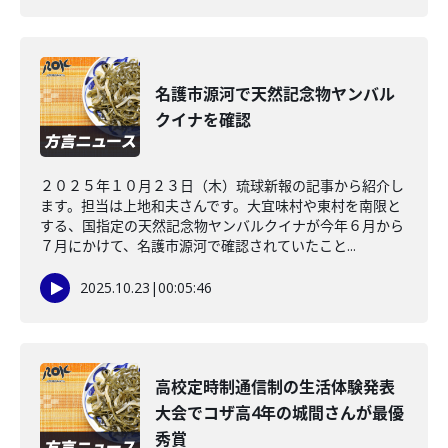
名護市源河で天然記念物ヤンバル
クイナを確認
２０２５年１０月２３日（木）琉球新報の記事から紹介し
ます。担当は上地和夫さんです。大宜味村や東村を南限と
する、国指定の天然記念物ヤンバルクイナが今年６月から
７月にかけて、名護市源河で確認されていたこと...
2025.10.23
|
00:05:46
高校定時制通信制の生活体験発表
大会でコザ高4年の城間さんが最優
秀賞