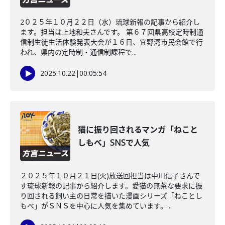
2０２５年１０月２２日（水）琉球新報の記事から紹介し
ます。担当は上地和夫さんです。 第６７回県高校定時制通
信制生徒生活体験発表大会が１６日、宜野湾市民会館で行
われ、県内の定時制・通信制課程で...
2025.10.22
|
00:05:54
猫に振り回されるマンガ「ねこと
しもべ」SNSで人気
２０２５年１０月２１日(火)放送回担当は中川信子さんで
す琉球新報の記事から紹介します。愛猫の無茶な要求に振
り回される飼い主の日常を描いた漫画シリーズ「ねことし
もべ」がＳＮＳを中心に人気を集めています。...