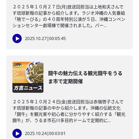
２０２５年１０月２７日(月)放送回担当は上地和夫さんで
す琉球新報の記事から紹介します。ラジオ沖縄の人気番組
「暁でーびる」の４０周年特別公演が５日、沖縄コンベン
ションセンター劇場棟で開催されました。パー...
2025.10.27
|
00:05:45
闘牛の魅力伝える観光闘牛をうる
ま市で定期開催
２０２５年１０月２４日(金)放送回担当は赤嶺啓子さんで
す琉球新報の記事の中から紹介します。沖縄の伝統文化
「闘牛」を観光客や初心者に分かりやすく紹介する「観光
闘牛」が、うるま市石川多目的ドームで定期的に...
2025.10.24
|
00:03:01