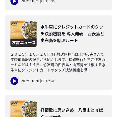
2025.10.21
|
00:03:19
水牛車にクレジットカードのタッ
チ決済機能を 導入発表 西表島と
由布島を結ぶルート
２０２５年１０月２０日(月)放送回担当は上地和夫さんで
す琉球新報の記事から紹介します。琉球銀行と三井住友カ
ードなどは１４日、竹富町の西表島と由布島を往復する水
牛車にクレジットカードのタッチ決済機能を導...
2025.10.20
|
00:05:48
抒情歌に思い込め 八重山とぅば