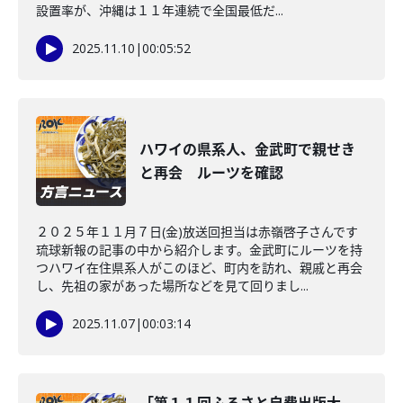
設置率が、沖縄は１１年連続で全国最低だ...
2025.11.10
|
00:05:52
ハワイの県系人、金武町で親せき
と再会 ルーツを確認
２０２５年１１月７日(金)放送回担当は赤嶺啓子さんです
琉球新報の記事の中から紹介します。金武町にルーツを持
つハワイ在住県系人がこのほど、町内を訪れ、親戚と再会
し、先祖の家があった場所などを見て回りまし...
2025.11.07
|
00:03:14