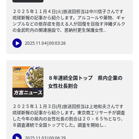
２０２５年１１月４日(火)放送回担当は中川信子さんです
琉球新報の記事から紹介します。アルコールや薬物、ギャ
ンブルなどの依存症を抱える人が回復を目指す沖縄ダルク
の金武町内の関連施設で、恩納村更生保護女性...
2025.11.04
|
00:03:26
８年連続全国トップ 県内企業の
女性社長割合
２０２５年１１月３日(月)放送回担当は上地和夫さんです
琉球新報の記事から紹介します。東京商工リサーチが調査
した今年の県内の女性社長の割合は２０・６５％となり、
８調査連続で全国トップでした。調査を開始し...
2025.11.03
|
00:06:29