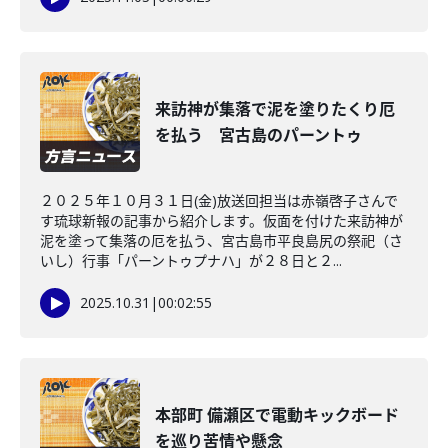
来訪神が集落で泥を塗りたくり厄
を払う 宮古島のパーントゥ
２０２５年１０月３１日(金)放送回担当は赤嶺啓子さんで
す琉球新報の記事から紹介します。仮面を付けた来訪神が
泥を塗って集落の厄を払う、宮古島市平良島尻の祭祀（さ
いし）行事「パーントゥプナハ」が２８日と２...
2025.10.31
|
00:02:55
本部町 備瀬区で電動キックボード
を巡り苦情や懸念