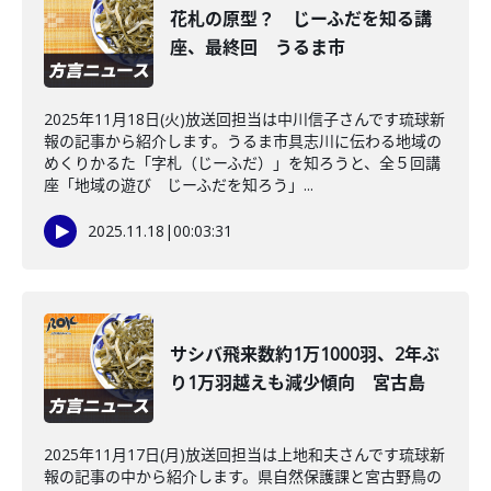
花札の原型？ じーふだを知る講
座、最終回 うるま市
2025年11月18日(火)放送回担当は中川信子さんです琉球新
報の記事から紹介します。うるま市具志川に伝わる地域の
めくりかるた「字札（じーふだ）」を知ろうと、全５回講
座「地域の遊び じーふだを知ろう」...
2025.11.18
|
00:03:31
サシバ飛来数約1万1000羽、2年ぶ
り1万羽越えも減少傾向 宮古島
2025年11月17日(月)放送回担当は上地和夫さんです琉球新
報の記事の中から紹介します。県自然保護課と宮古野鳥の