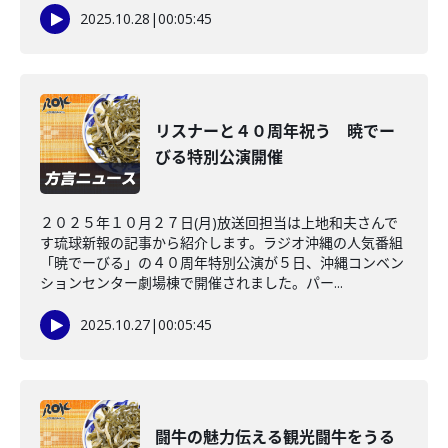
2025.10.28
|
00:05:45
リスナーと４０周年祝う 暁でー
びる特別公演開催
２０２５年１０月２７日(月)放送回担当は上地和夫さんで
す琉球新報の記事から紹介します。ラジオ沖縄の人気番組
「暁でーびる」の４０周年特別公演が５日、沖縄コンベン
ションセンター劇場棟で開催されました。パー...
2025.10.27
|
00:05:45
闘牛の魅力伝える観光闘牛をうる