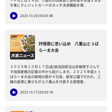
ードなどは１４日、竹富町の西表島と由布島を往復する水
牛車にクレジットカードのタッチ決済機能を導...
2025.10.20
|
00:05:48
抒情歌に思い込め 八重山とぅば
らーま大会
２０２５年１０月１７日(金)放送回担当は赤嶺啓子さんで
す琉球新報の記事の中から紹介します。２０２５年度とぅ
ばらーま大会の歌唱の部が４日夜、新栄公園で行われ、三
線の旋律に乗せながら八重山を代表する叙情歌...
2025.10.17
|
00:03:18