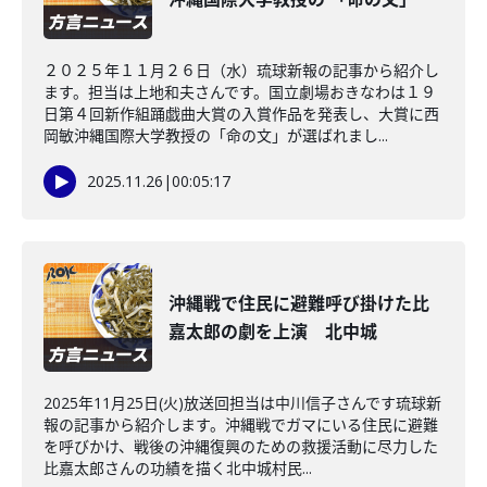
２０２５年１１月２６日（水）琉球新報の記事から紹介し
ます。担当は上地和夫さんです。国立劇場おきなわは１９
日第４回新作組踊戯曲大賞の入賞作品を発表し、大賞に西
岡敏沖縄国際大学教授の「命の文」が選ばれまし...
2025.11.26
|
00:05:17
沖縄戦で住民に避難呼び掛けた比
嘉太郎の劇を上演 北中城
2025年11月25日(火)放送回担当は中川信子さんです琉球新
報の記事から紹介します。沖縄戦でガマにいる住民に避難
を呼びかけ、戦後の沖縄復興のための救援活動に尽力した
比嘉太郎さんの功績を描く北中城村民...