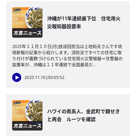
沖縄が11年連続最下位 住宅用火
災報知器設置率
2025年１１月１０日(月)放送回担当は上地和夫さんです琉
球新報の記事から紹介します。消防法ですべての住宅に取
り付けが義務づけられている住宅用火災警報器＝住警器の
設置率が、沖縄は１１年連続で全国最低だ...
2025.11.10
|
00:05:52
ハワイの県系人、金武町で親せき
と再会 ルーツを確認