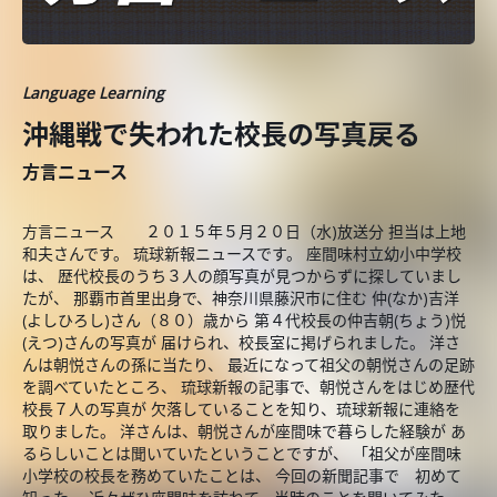
Language Learning
沖縄戦で失われた校長の写真戻る
方言ニュース
方言ニュース ２０１５年５月２０日（水)放送分 担当は上地
和夫さんです。 琉球新報ニュースです。 座間味村立幼小中学校
は、 歴代校長のうち３人の顔写真が見つからずに探していまし
たが、 那覇市首里出身で、神奈川県藤沢市に住む 仲(なか)吉洋
(よしひろし)さん（８０）歳から 第４代校長の仲吉朝(ちょう)悦
(えつ)さんの写真が 届けられ、校長室に掲げられました。 洋さ
んは朝悦さんの孫に当たり、 最近になって祖父の朝悦さんの足跡
を調べていたところ、 琉球新報の記事で、朝悦さんをはじめ歴代
校長７人の写真が 欠落していることを知り、琉球新報に連絡を
取りました。 洋さんは、朝悦さんが座間味で暮らした経験が あ
るらしいことは聞いていたということですが、 「祖父が座間味
小学校の校長を務めていたことは、 今回の新聞記事で 初めて