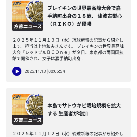
ブレイキンの世界最高峰大会で嘉
手納町出身の１８歳、 津波古梨心
（ＲＩＫＯ）が優勝
２０２５年１１月１３日（木）琉球新報の記事から紹介し
ます。担当は上地和夫さんです。 ブレイキンの世界最高峰
大会「レッドブルＢＣＯｎｅ」が９日、東京都の両国国技
館で開催され、女子は嘉手納町出身...
2025.11.13
|
00:05:54
本島でサトウキビ栽培規模を拡大
する 生産者が増加
２０２５年１１月１２日（水）琉球新報の記事から紹介し