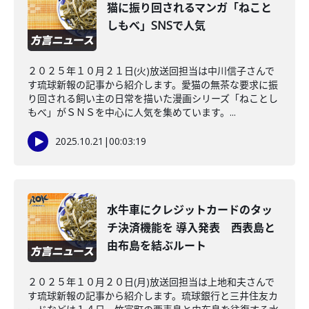
猫に振り回されるマンガ「ねこと
しもべ」SNSで人気
２０２５年１０月２１日(火)放送回担当は中川信子さんで
す琉球新報の記事から紹介します。愛猫の無茶な要求に振
り回される飼い主の日常を描いた漫画シリーズ「ねことし
もべ」がＳＮＳを中心に人気を集めています。...
2025.10.21
|
00:03:19
水牛車にクレジットカードのタッ
チ決済機能を 導入発表 西表島と
由布島を結ぶルート
２０２５年１０月２０日(月)放送回担当は上地和夫さんで
す琉球新報の記事から紹介します。琉球銀行と三井住友カ