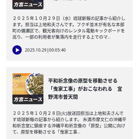
２０２５年１０月２９日（水）琉球新報の記事から紹介し
ます。担当は上地和夫さんです。フクギ並木が有名な本部
町の備瀬区で、観光客向けのレンタル電動キックボードを
巡り、一部の利用者が集落内を走行する上でのマ...
2025.10.29
|
00:05:40
平和祈念像の原型を移動させる
「曳家工事」がおこなわれる 宜
野湾市普天間
２０２５年１０月２８日(火)放送回担当は上地和夫さんで
す琉球新報の記事から紹介します。 糸満市摩文仁の沖縄平
和祈念堂に鎮座する沖縄平和祈念像の「原型」公開に向け
て、原型を移動させる「曳家工事...