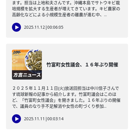
ます。担当は上地和夫さんです。沖縄本島でサトウキビ栽
培規模を拡大する生産者が増えてきています。キビ農家の
高齢化などによる小規模生産者の離農が進む中、...
2025.11.12
|
00:06:05
竹富町女性議会、１６年ぶり開催
２０２５年１１月１１日(火)放送回担当は中川信子さんで
す琉球新報の記事から紹介します。竹富町議会はこのほ
ど、「竹富町女性議会」を開きました。１６年ぶりの開催
で、議員のなり手不足解消や女性の町づくり参加...
2025.11.11
|
00:03:14