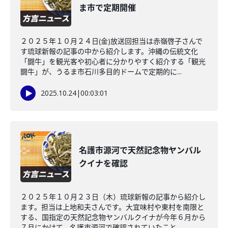
ま市で定期開催
２０２５年１０月２４日(金)放送回担当は赤嶺啓子さんで
す琉球新報の記事の中から紹介します。沖縄の伝統文化
「闘牛」を観光客や初心者に分かりやすく紹介する「観光
闘牛」が、うるま市石川多目的ドームで定期的に...
2025.10.24
|
00:03:01
名護市源河で天然記念物ヤンバル
クイナを確認
２０２５年１０月２３日（木）琉球新報の記事から紹介し
ます。担当は上地和夫さんです。大宜味村や東村を南限と
する、国指定の天然記念物ヤンバルクイナが今年６月から
７月にかけて、名護市源河で確認されていたこと...