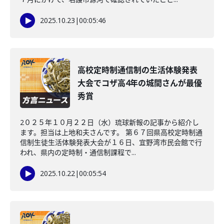
2025.10.23
|
00:05:46
高校定時制通信制の生活体験発表
大会でコザ高4年の城間さんが最優
秀賞
2０２５年１０月２２日（水）琉球新報の記事から紹介し
ます。担当は上地和夫さんです。 第６７回県高校定時制通
信制生徒生活体験発表大会が１６日、宜野湾市民会館で行
われ、県内の定時制・通信制課程で...
2025.10.22
|
00:05:54