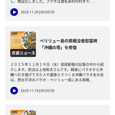
し、商品化しました。フクギは渡名喜村の村木で、...
2025.11.20
|
00:05:59
ペリリュー島の県戦没者慰霊碑
「沖縄の塔」を修復
２０２５年１１月１９日（水）琉球新報の記事の中から紹
介します。担当は上地和夫さんです。戦後にパラオから沖
縄へ引き揚げてきた人や遺族らでつくる沖縄パラオ友の会
は、西太平洋のパラオ・ペリリュー島にある県戦...
2025.11.19
|
00:05:50