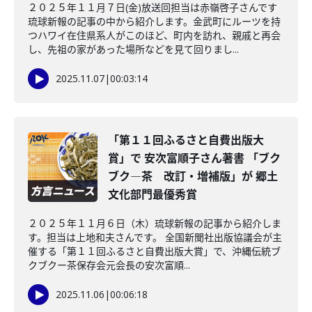
２０２５年１１月７日(金)放送回担当は赤嶺啓子さんです
琉球新報の記事の中から紹介します。金武町にルーツを持
つハワイ在住県系人がこのほど、町内を訪れ、親戚と再会
し、先祖の家があった場所などを見て回りまし...
2025.11.07
|
00:03:14
「第１１回ふるさと自費出版大
賞」で 安次富順子さん著書 「ブク
ブク―茶 改訂・増補版」が 郷土
文化部門最優秀賞
２０２５年１１月６日（木）琉球新報の記事から紹介しま
す。担当は上地和夫さんです。 全国新聞社出版協議会が主
催する「第１１回ふるさと自費出版大賞」で、沖縄伝統ブ
クブクー茶保存会元会長の安次富順...
2025.11.06
|
00:06:18