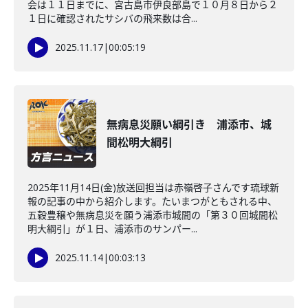
会は１１日までに、宮古島市伊良部島で１０月８日から２
１日に確認されたサシバの飛来数は合...
2025.11.17
|
00:05:19
無病息災願い綱引き 浦添市、城
間松明大綱引
2025年11月14日(金)放送回担当は赤嶺啓子さんです琉球新
報の記事の中から紹介します。たいまつがともされる中、
五穀豊穣や無病息災を願う浦添市城間の「第３０回城間松
明大綱引」が１日、浦添市のサンパー...
2025.11.14
|
00:03:13