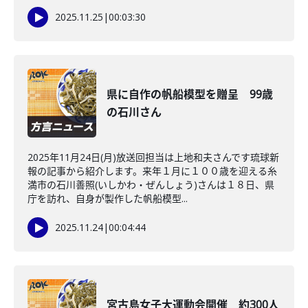
2025.11.25
|
00:03:30
県に自作の帆船模型を贈呈 99歳
の石川さん
2025年11月24日(月)放送回担当は上地和夫さんです琉球新
報の記事から紹介します。来年１月に１００歳を迎える糸
満市の石川善照(いしかわ・ぜんしょう)さんは１８日、県
庁を訪れ、自身が製作した帆船模型...
2025.11.24
|
00:04:44
宮古島女子大運動会開催 約300人