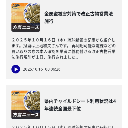
金属盗被害対策で改正古物営業法
施行
２０２５年１０月１６日（木）琉球新報の記事から紹介し
ます。担当は上地和夫さんです。 再利用可能な電線などの
買い取りの際の本人確認を業者に義務付ける改正古物営業
法施行規則が１日、施行されました...
2025.10.16
|
00:06:26
県内チャイルドシート利用状況は4
年連続全国最下位
２０２５年１０月１５日（水）琉球新報の記事から紹介し