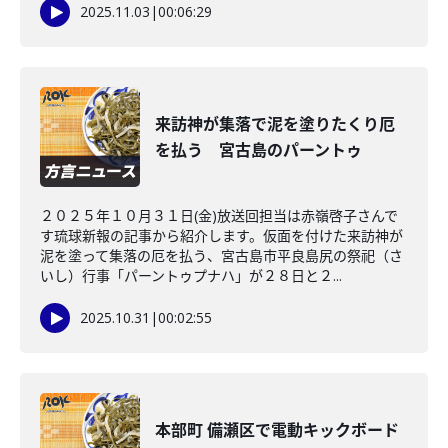
2025.11.03
|
00:06:29
来訪神が集落で泥を塗りたくり厄
を払う 宮古島のパーントゥ
２０２５年１０月３１日(金)放送回担当は赤嶺啓子さんで
す琉球新報の記事から紹介します。仮面を付けた来訪神が
泥を塗って集落の厄を払う、宮古島市平良島尻の祭祀（さ
いし）行事「パーントゥプナハ」が２８日と２...
2025.10.31
|
00:02:55
本部町 備瀬区で電動キックボード