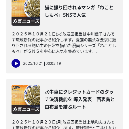
猫に振り回されるマンガ「ねこと
しもべ」SNSで人気
２０２５年１０月２１日(火)放送回担当は中川信子さんで
す琉球新報の記事から紹介します。愛猫の無茶な要求に振
り回される飼い主の日常を描いた漫画シリーズ「ねことし
もべ」がＳＮＳを中心に人気を集めています。...
2025.10.21
|
00:03:19
水牛車にクレジットカードのタッ
チ決済機能を 導入発表 西表島と
由布島を結ぶルート
２０２５年１０月２０日(月)放送回担当は上地和夫さんで
す琉球新報の記事から紹介します。琉球銀行と三井住友カ