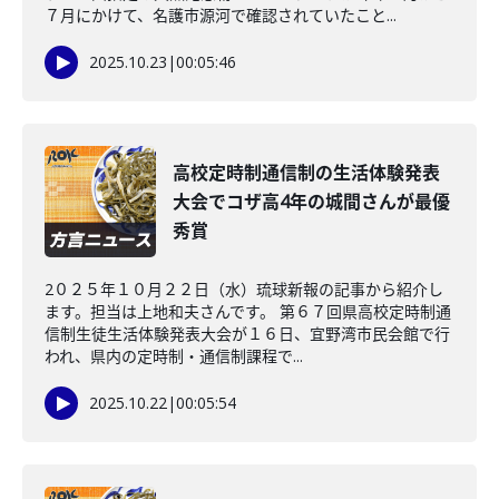
７月にかけて、名護市源河で確認されていたこと...
2025.10.23
|
00:05:46
高校定時制通信制の生活体験発表
大会でコザ高4年の城間さんが最優
秀賞
2０２５年１０月２２日（水）琉球新報の記事から紹介し
ます。担当は上地和夫さんです。 第６７回県高校定時制通
信制生徒生活体験発表大会が１６日、宜野湾市民会館で行
われ、県内の定時制・通信制課程で...
2025.10.22
|
00:05:54