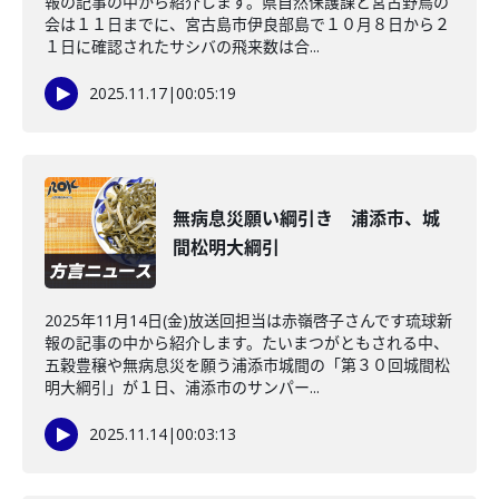
報の記事の中から紹介します。県自然保護課と宮古野鳥の
会は１１日までに、宮古島市伊良部島で１０月８日から２
１日に確認されたサシバの飛来数は合...
2025.11.17
|
00:05:19
無病息災願い綱引き 浦添市、城
間松明大綱引
2025年11月14日(金)放送回担当は赤嶺啓子さんです琉球新
報の記事の中から紹介します。たいまつがともされる中、
五穀豊穣や無病息災を願う浦添市城間の「第３０回城間松
明大綱引」が１日、浦添市のサンパー...
2025.11.14
|
00:03:13