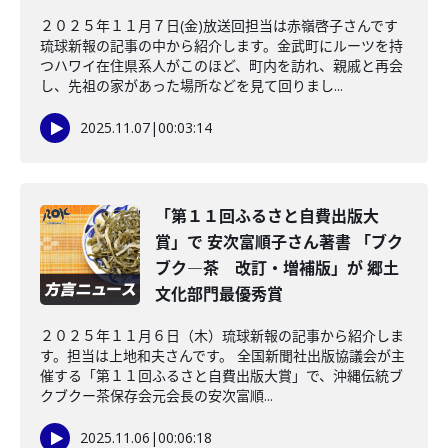
２０２５年１１月７日(金)放送回担当は赤嶺啓子さんです
琉球新報の記事の中から紹介します。金武町にルーツを持
つハワイ在住県系人がこのほど、町内を訪れ、親戚と再会
し、先祖の家があった場所などを見て回りまし...
2025.11.07
|
00:03:14
「第１１回ふるさと自費出版大
賞」で 安次富順子さん著書 「ブク
ブク―茶 改訂・増補版」が 郷土
文化部門最優秀賞
２０２５年１１月６日（木）琉球新報の記事から紹介しま
す。担当は上地和夫さんです。 全国新聞社出版協議会が主
催する「第１１回ふるさと自費出版大賞」で、沖縄伝統ブ
クブクー茶保存会元会長の安次富順...
2025.11.06
|
00:06:18