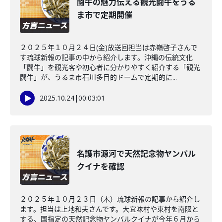
闘牛の魅力伝える観光闘牛をうる
ま市で定期開催
２０２５年１０月２４日(金)放送回担当は赤嶺啓子さんで
す琉球新報の記事の中から紹介します。沖縄の伝統文化
「闘牛」を観光客や初心者に分かりやすく紹介する「観光
闘牛」が、うるま市石川多目的ドームで定期的に...
2025.10.24
|
00:03:01
名護市源河で天然記念物ヤンバル
クイナを確認
２０２５年１０月２３日（木）琉球新報の記事から紹介し
ます。担当は上地和夫さんです。大宜味村や東村を南限と
する、国指定の天然記念物ヤンバルクイナが今年６月から