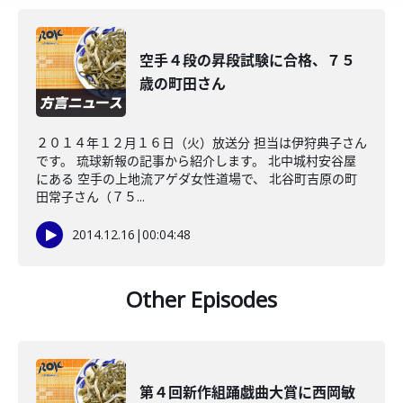
空手４段の昇段試験に合格、７５
歳の町田さん
２０１４年１２月１６日（火）放送分 担当は伊狩典子さん
です。 琉球新報の記事から紹介します。 北中城村安谷屋
にある 空手の上地流アゲダ女性道場で、 北谷町吉原の町
田常子さん（７５...
2014.12.16
|
00:04:48
Other Episodes
第４回新作組踊戯曲大賞に西岡敏