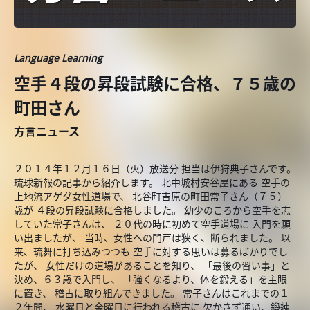
Language Learning
空手４段の昇段試験に合格、７５歳の
町田さん
方言ニュース
２０１４年１２月１６日（火）放送分 担当は伊狩典子さんです。
琉球新報の記事から紹介します。 北中城村安谷屋にある 空手の
上地流アゲダ女性道場で、 北谷町吉原の町田常子さん（７５）
歳が ４段の昇段試験に合格しました。 幼少のころから空手を志
していた常子さんは、 ２０代の時に初めて空手道場に 入門を願
い出ましたが、 当時、女性への門戸は狭く、断られました。 以
来、琉舞に打ち込みつつも 空手に対する思いは募るばかりでし
たが、 女性だけの道場があることを知り、 「最後の習い事」と
決め、６３歳で入門し、 「強くなるより、体を鍛える」を主眼
に置き、 稽古に取り組んできました。 常子さんはこれまでの１
２年間、 水曜日と金曜日に行われる稽古に 欠かさず通い、鍛練