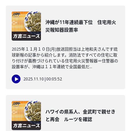
沖縄が11年連続最下位 住宅用火
災報知器設置率
2025年１１月１０日(月)放送回担当は上地和夫さんです琉
球新報の記事から紹介します。消防法ですべての住宅に取
り付けが義務づけられている住宅用火災警報器＝住警器の
設置率が、沖縄は１１年連続で全国最低だ...
2025.11.10
|
00:05:52
ハワイの県系人、金武町で親せき
と再会 ルーツを確認