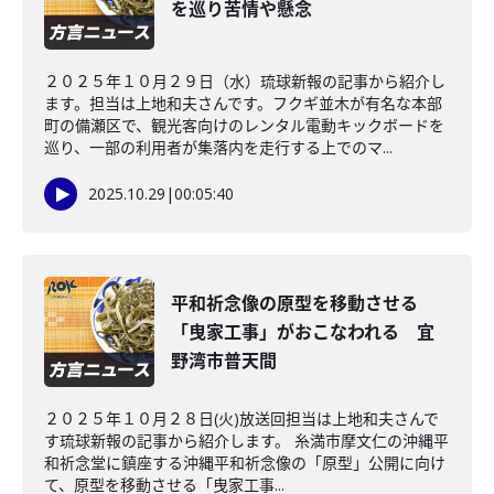
を巡り苦情や懸念
２０２５年１０月２９日（水）琉球新報の記事から紹介し
ます。担当は上地和夫さんです。フクギ並木が有名な本部
町の備瀬区で、観光客向けのレンタル電動キックボードを
巡り、一部の利用者が集落内を走行する上でのマ...
2025.10.29
|
00:05:40
平和祈念像の原型を移動させる
「曳家工事」がおこなわれる 宜
野湾市普天間
２０２５年１０月２８日(火)放送回担当は上地和夫さんで
す琉球新報の記事から紹介します。 糸満市摩文仁の沖縄平
和祈念堂に鎮座する沖縄平和祈念像の「原型」公開に向け
て、原型を移動させる「曳家工事...