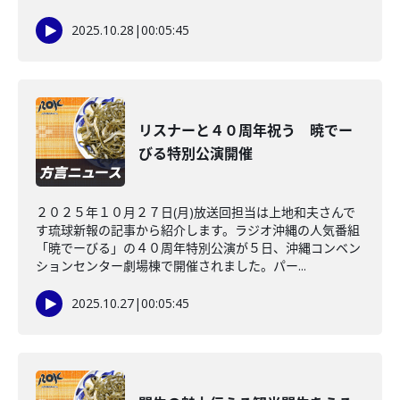
2025.10.28
|
00:05:45
リスナーと４０周年祝う 暁でー
びる特別公演開催
２０２５年１０月２７日(月)放送回担当は上地和夫さんで
す琉球新報の記事から紹介します。ラジオ沖縄の人気番組
「暁でーびる」の４０周年特別公演が５日、沖縄コンベン
ションセンター劇場棟で開催されました。パー...
2025.10.27
|
00:05:45