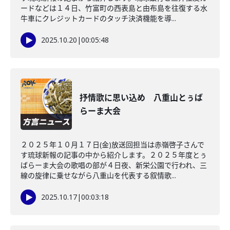
ードなどは１４日、竹富町の西表島と由布島を往復する水
牛車にクレジットカードのタッチ決済機能を導...
2025.10.20
|
00:05:48
抒情歌に思い込め 八重山とぅば
らーま大会
２０２５年１０月１７日(金)放送回担当は赤嶺啓子さんで
す琉球新報の記事の中から紹介します。２０２５年度とぅ
ばらーま大会の歌唱の部が４日夜、新栄公園で行われ、三
線の旋律に乗せながら八重山を代表する叙情歌...
2025.10.17
|
00:03:18