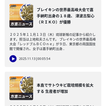
ブレイキンの世界最高峰大会で嘉
手納町出身の１８歳、 津波古梨心
（ＲＩＫＯ）が優勝
２０２５年１１月１３日（木）琉球新報の記事から紹介し
ます。担当は上地和夫さんです。 ブレイキンの世界最高峰
大会「レッドブルＢＣＯｎｅ」が９日、東京都の両国国技
館で開催され、女子は嘉手納町出身...
2025.11.13
|
00:05:54
本島でサトウキビ栽培規模を拡大
する 生産者が増加