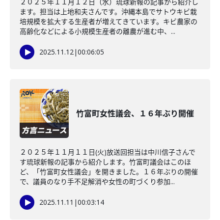
２０２５年１１月１２日（水）琉球新報の記事から紹介し
ます。担当は上地和夫さんです。沖縄本島でサトウキビ栽
培規模を拡大する生産者が増えてきています。キビ農家の
高齢化などによる小規模生産者の離農が進む中、...
2025.11.12
|
00:06:05
竹富町女性議会、１６年ぶり開催
２０２５年１１月１１日(火)放送回担当は中川信子さんで
す琉球新報の記事から紹介します。竹富町議会はこのほ
ど、「竹富町女性議会」を開きました。１６年ぶりの開催
で、議員のなり手不足解消や女性の町づくり参加...
2025.11.11
|
00:03:14