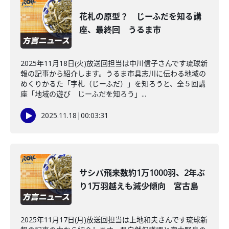
花札の原型？ じーふだを知る講
座、最終回 うるま市
2025年11月18日(火)放送回担当は中川信子さんです琉球新
報の記事から紹介します。うるま市具志川に伝わる地域の
めくりかるた「字札（じーふだ）」を知ろうと、全５回講
座「地域の遊び じーふだを知ろう」...
2025.11.18
|
00:03:31
サシバ飛来数約1万1000羽、2年ぶ
り1万羽越えも減少傾向 宮古島
2025年11月17日(月)放送回担当は上地和夫さんです琉球新