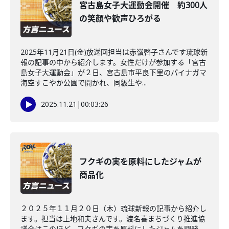
宮古島女子大運動会開催 約300人
の笑顔や歓声ひろがる
2025年11月21日(金)放送回担当は赤嶺啓子さんです琉球新
報の記事の中から紹介します。女性だけが参加する「宮古
島女子大運動会」が２日、宮古島市平良下里のパイナガマ
海空すこやか公園で開かれ、同級生や...
2025.11.21
|
00:03:26
フクギの実を原料にしたジャムが
商品化
２０２５年１１月２０日（木）琉球新報の記事から紹介し
ます。担当は上地和夫さんです。渡名喜まちづくり推進協
議会はこのほど、フクギの実を原料にしたジャムを開発