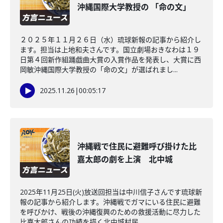
沖縄国際大学教授の 「命の文」
２０２５年１１月２６日（水）琉球新報の記事から紹介し
ます。担当は上地和夫さんです。国立劇場おきなわは１９
日第４回新作組踊戯曲大賞の入賞作品を発表し、大賞に西
岡敏沖縄国際大学教授の「命の文」が選ばれまし...
2025.11.26
|
00:05:17
沖縄戦で住民に避難呼び掛けた比
嘉太郎の劇を上演 北中城
2025年11月25日(火)放送回担当は中川信子さんです琉球新
報の記事から紹介します。沖縄戦でガマにいる住民に避難
を呼びかけ、戦後の沖縄復興のための救援活動に尽力した
比嘉太郎さんの功績を描く北中城村民...