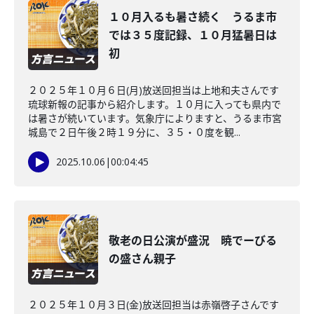
１０月入るも暑さ続く うるま市
では３５度記録、１０月猛暑日は
初
２０２５年１０月６日(月)放送回担当は上地和夫さんです
琉球新報の記事から紹介します。１０月に入っても県内で
は暑さが続いています。気象庁によりますと、うるま市宮
城島で２日午後２時１９分に、３５・０度を観...
2025.10.06
|
00:04:45
敬老の日公演が盛況 暁でーびる
の盛さん親子
２０２５年１０月３日(金)放送回担当は赤嶺啓子さんです