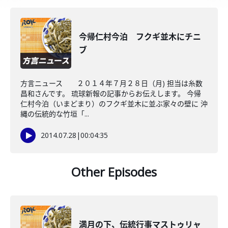
今帰仁村今泊 フクギ並木にチニ
ブ
方言ニュース ２０１４年７月２８日（月) 担当は糸数
昌和さんです。 琉球新報の記事からお伝えします。 今帰
仁村今泊（いまどまり）のフクギ並木に並ぶ家々の壁に 沖
縄の伝統的な竹垣「...
2014.07.28
|
00:04:35
Other Episodes
満月の下、伝統行事マストゥリャ