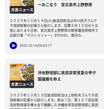
ーおこなう 宮古島市上野野原
２０２５年１０月１４日(火)放送回担当は中川信子さんで
す琉球新報の記事から紹介します。旧暦８月１５日の十五
夜にあたる６日夜、宮古島市上野野原の野原農民研修所で
伝統行事「マストゥリャー」が行われ、満月の...
2025.10.14
|
00:03:17
沖尚野球部に県民栄誉賞夏の甲子
園優勝を称え
２０２５年１０月１３日放送回担当は上地和夫さんです琉
球新報の記事から紹介します。県は７日、第１０７回全国
高校野球選手権大会で優勝した沖縄尚学高校野球部に県民