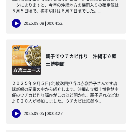
ータによりますと、今年の沖縄地方の梅雨入りの確定値は
５月５日頃で、梅雨明けは６月７日頃でした。...
2025.09.08
|
00:04:52
親子でウチカビ作り 沖縄市立郷
土博物館
２０２５年９月５日(金)放送回担当は赤嶺啓子さんです琉
球新報の記事の中から紹介します。沖縄市立郷土博物館主
催のウチカビ作り講座がこのほど開かれ、親子連れなどお
よそ２０人が参加しました。ウチカビは紙銭や...
2025.09.05
|
00:03:27