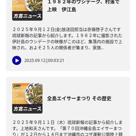
１９８２年のウシデーク、村落で
上映 伊江島
２０２５年９月１２日(金)放送回担当は赤嶺啓子さんです
琉球新報の記事から紹介します。１９８２年に撮影された
伊計島のウシデークの映像がこのほど、集落内の施設で上
映され、およそ２５人の関係者が集まり、家族...
2025.09.12
|
00:03:21
全島エイサーまつり その歴史
２０２５年９月１１日（木）琉球新報の記事から紹介しま
す。上地和夫さんです。「第７０回沖縄全島エイサーまつ
り」が１２日から１４日まで沖縄市のコザ運動公園陸上競