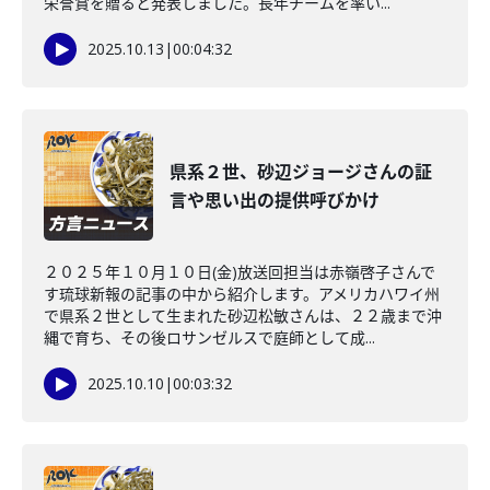
栄誉賞を贈ると発表しました。長年チームを率い...
2025.10.13
|
00:04:32
県系２世、砂辺ジョージさんの証
言や思い出の提供呼びかけ
２０２５年１０月１０日(金)放送回担当は赤嶺啓子さんで
す琉球新報の記事の中から紹介します。アメリカハワイ州
で県系２世として生まれた砂辺松敏さんは、２２歳まで沖
縄で育ち、その後ロサンゼルスで庭師として成...
2025.10.10
|
00:03:32