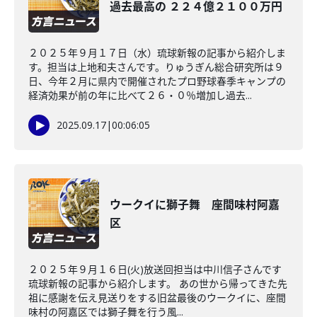
過去最高の ２２４億２１００万円
２０２５年９月１７日（水）琉球新報の記事から紹介しま
す。担当は上地和夫さんです。りゅうぎん総合研究所は９
日、今年２月に県内で開催されたプロ野球春季キャンプの
経済効果が前の年に比べて２６・０％増加し過去...
2025.09.17
|
00:06:05
ウークイに獅子舞 座間味村阿嘉
区
２０２５年９月１６日(火)放送回担当は中川信子さんです
琉球新報の記事から紹介します。 あの世から帰ってきた先
祖に感謝を伝え見送りをする旧盆最後のウークイに、座間
味村の阿嘉区では獅子舞を行う風...