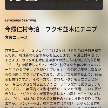
Language Learning
今帰仁村今泊 フクギ並木にチニブ
方言ニュース
方言ニュース ２０１４年７月２８日（月) 担当は糸数昌和さ
んです。 琉球新報の記事からお伝えします。 今帰仁村今泊（い
まどまり）のフクギ並木に並ぶ家々の壁に 沖縄の伝統的な竹垣
「チニブ」を設置しようと、 今帰仁村グスクを学ぶ会のメンバ
ーが 手作業でチニブを製作しています。 今泊区の集落は昔なが
らの小道に フクギが並んでおり、 涼しげな風景を見ようと 観光
客も訪れますが、 その一方で、 さびたトタンも目立つことか
ら、 今泊のよさを引き立てようと、 チニブ製作に乗り出しまし
た。 さらに、集落内では敷地の壁をトタンで 代用している家が
点在し、 さびたトタンが景観を損ねるとの声も上がっていまし
た。 今回、試験的に集落内の３軒分の 竹垣２４枚を製作してい
ますが、 メンバーらは、材料に真竹（まだけ）とやんばる竹を