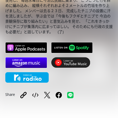
使用し、 毎週水曜日に今泊公民館に集まり、 こつこつと竹を斜
めに編み込み、 縦横それぞれおよそ２メートルの竹垣を作り上
げました。 メンバーは去る２３日、 完成したチニブの設置に汗
を流しましたが、 学ぶ会では「今後もフクギとチニブで 今泊の
景観保存に取り組みたい」と意気込みを見せ、 「これをきっか
けにチニブが集落内に広まってほしい。 そのためにも行政の支援
も必要だ」と話しています。 (了)
Share