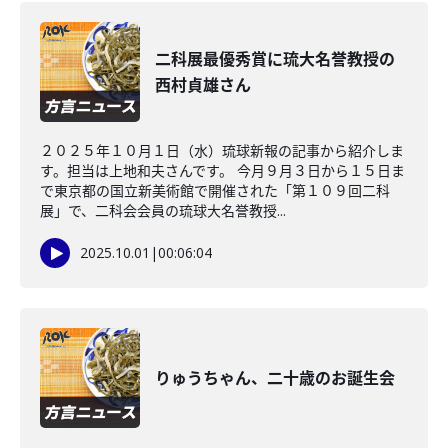
二科展最優秀賞に琉大名誉教授の
西村貞雄さん
２０２５年１０月１日（水）琉球新報の記事から紹介しま
す。担当は上地和夫さんです。 今月９月３日から１５日ま
で東京都の国立新美術館で開催された「第１０９回二科
展」で、二科会会員の琉球大名誉教授...
2025.10.01
|
00:06:04
りゅうちゃん、二十歳のお誕生会