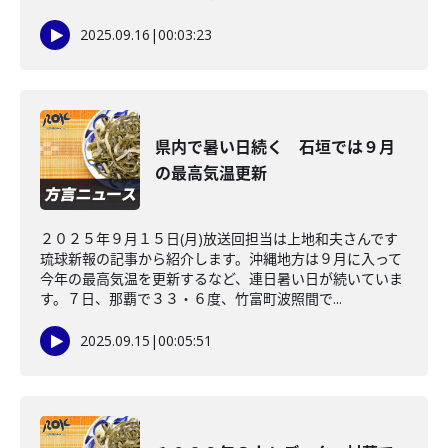
2025.09.16
|
00:03:23
県内で暑い日続く 石垣では９月
の最高気温更新
２０２５年９月１５日(月)放送回担当は上地和夫さんです
琉球新報の記事から紹介します。沖縄地方は９月に入って
今年の最高気温を更新するなど、連日暑い日が続いていま
す。７日、那覇で３３・６度、竹富町波照間で...
2025.09.15
|
00:05:51