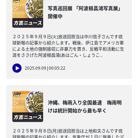
写真巡回展 「阿波根昌鴻写真展」
開催中
２０２５年９月９日(火)放送回担当は中川信子さんです琉
球新報の記事から紹介します。戦後、伊江島でアメリカ軍
による土地の強制接収に非暴力を貫き、反戦平和活動に生
涯をささげた阿波根昌鴻(あはごん・しょうこ...
2025.09.09
|
00:05:22
沖縄、梅雨入り全国最速 梅雨明
けは統計開始から最も早く
２０２５年９月８日(月)放送回担当は上地和夫さんです琉
球新報の記事から紹介します。気象庁が１日に発表したデ