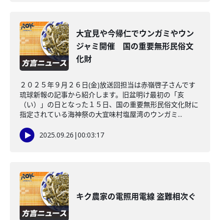
大宜見や今帰仁でウンガミやウン
ジャミ開催 国の重要無形民俗文
化財
２０２５年９月２６日(金)放送回担当は赤嶺啓子さんです
琉球新報の記事から紹介します。旧盆明け最初の「亥
（い）」の日となった１５日、国の重要無形民俗文化財に
指定されている海神祭の大宜味村塩屋湾のウンガミ...
2025.09.26
|
00:03:17
キク農家の電照用電線 盗難相次ぐ