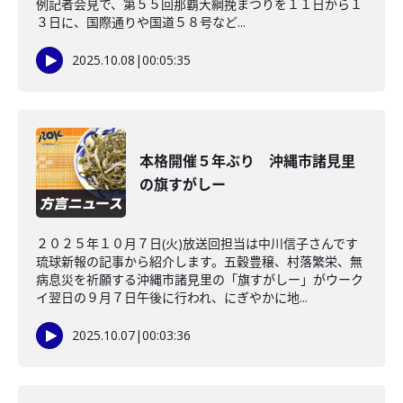
例記者会見で、第５５回那覇大綱挽まつりを１１日から１
３日に、国際通りや国道５８号など...
2025.10.08
|
00:05:35
本格開催５年ぶり 沖縄市諸見里
の旗すがしー
２０２５年１０月７日(火)放送回担当は中川信子さんです
琉球新報の記事から紹介します。五穀豊穣、村落繁栄、無
病息災を祈願する沖縄市諸見里の「旗すがしー」がウーク
イ翌日の９月７日午後に行われ、にぎやかに地...
2025.10.07
|
00:03:36