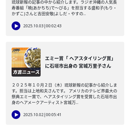
琉球新報の記事の中から紹介します。ラジオ沖縄の人気長
寿番組「暁(あかちち)で～びる」を担当する盛和子(もり・
かずこ)さんと吉田安敬(よしだ・やすの...
2025.10.03
|
00:02:43
エミー賞「 ヘアスタイリング賞」
に石垣市出身の 宮城万里子さん
２０２５年１０月２日（木）琉球新報の記事から紹介しま
す。担当は上地和夫さんです。 アメリカのテレビ界最大の
祭典エミー賞で、ヘアスタイリング賞を受賞した石垣市出
身のヘアメークアーティスト宮城万...
2025.10.02
|
00:05:41