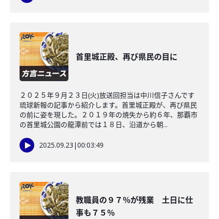
首里城正殿、再び県民の目に
２０２５年９月２３日(火)放送回担当は中川信子さんです
琉球新報の記事から紹介します。首里城正殿が、再び県民
の前に姿を現した。２０１９年の焼失から約６年、那覇市
の首里城公園の龍潭前では１８日、沿道から朝...
2025.09.23
|
00:03:49
教職員の９７％が残業 土日に仕
事も７５％