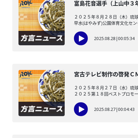
富島花音選手（上山中３年
２０２５年８月２８日（木）琉球
早水(はやみず)公園体育文化センタ
2025.08.28
|
00:05:34
宮古テレビ制作の啓発Ｃ
２０２５年８月２７日（水）琉球
２０２５第１８回ベストプロモーシ
2025.08.27
|
00:04:43