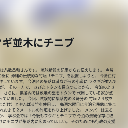
クギ並木にチニブ
は糸数昌和さんです。 琉球新報の記事からお伝えします。 今帰
壁に 沖縄の伝統的な竹垣「チニブ」を設置しようと、 今帰仁村
作しています。 今泊区の集落は昔ながらの小道に フクギが並んで
が、 その一方で、 さびたトタンも目立つことから、 今泊のよさ
。 さらに、集落内では敷地の壁をトタンで 代用している家が点
っていました。 今回、試験的に集落内の３軒分の 竹垣２４枚を
まだけ）とやんばる竹を使用し、 毎週水曜日に今泊公民館に集ま
ぞれおよそ２メートルの竹垣を作り上げました。 メンバーは去る
が、 学ぶ会では「今後もフクギとチニブで 今泊の景観保存に取
けにチニブが集落内に広まってほしい。 そのためにも行政の支援