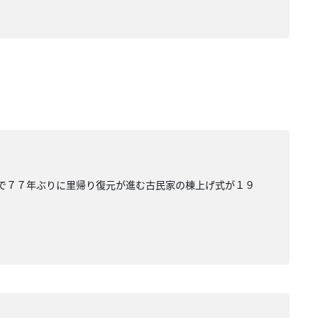
座で７７年ぶりに里帰り復元が進む古民家の棟上げ式が１９