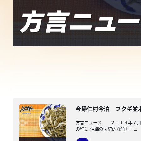
今帰仁村今泊 フクギ並
方言ニュース ２０１４年７月２
の壁に 沖縄の伝統的な竹垣「...