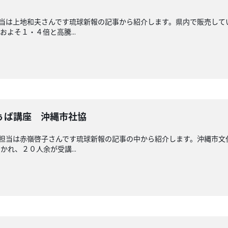
担当は上地和夫さんです琉球新報の記事から紹介します。県内で販売し
よそ１・４倍と高騰...
ぅば講座 沖縄市社協
回担当は赤嶺啓子さんです琉球新報の記事の中から紹介します。沖縄市
れ、２０人余が受講...