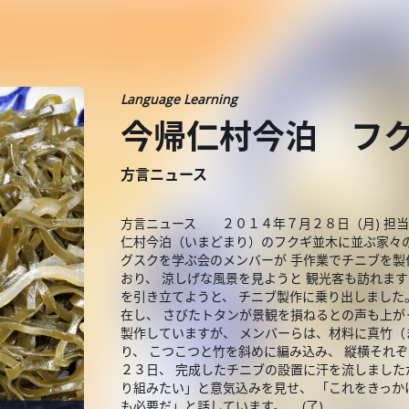
Language Learning
今帰仁村今泊 フ
方言ニュース
方言ニュース ２０１４年７月２８日（月) 担当
仁村今泊（いまどまり）のフクギ並木に並ぶ家々の
グスクを学ぶ会のメンバーが 手作業でチニブを製
おり、 涼しげな風景を見ようと 観光客も訪れます
を引き立てようと、 チニブ製作に乗り出しました
在し、 さびたトタンが景観を損ねるとの声も上が
製作していますが、 メンバーらは、材料に真竹（
り、 こつこつと竹を斜めに編み込み、 縦横それ
２３日、 完成したチニブの設置に汗を流しました
り組みたい」と意気込みを見せ、 「これをきっか
も必要だ」と話しています。 (了)