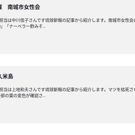
催 南城市女性会
回担当は中川信子さんです琉球新報の記事から紹介します。南城市女性
「ナーベラー酢みそ...
久米島
回担当は上地和夫さんです琉球新報の記事から紹介します。マツを枯死
の葉の変色が確認さ...