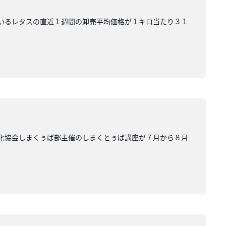
ているレタスの直近１週間の卸売平均価格が１キロ当たり３１
文化協会しまくぅば部主催のしまくとぅば講座が７月から８月