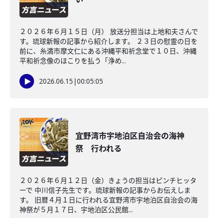
２０２６年６月１５日（月） 放送分担当は上地和夫さんで
す。琉球新報の記事から紹介します。 ２３日の慰霊の日を
前に、糸満市摩文仁にある沖縄平和祈念堂で１０日、沖縄
平和祈念像のほこりを払う「浄め...
2026.06.15
|
00:05:05
宜野湾市宇地泊区自治会の海神
祭 行われる
２０２６年６月１２日（金）きょうの担当はピンチヒッタ
ーで 中川信子先生です。琉球新報の記事からお伝えしま
す。 旧暦４月１日に行われる宜野湾市宇地泊区自治会の海
神祭が５月１７日、宇地泊区公民館...