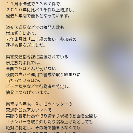
１１月末時点で３３６７件で、
２０２０年に比べ１千件以上増加し、
過去５年間で最多となっています。
道交法違反などでの摘発人数も
増加傾向にあり、
去年１月は「二十歳の集い」参加者の
逮捕も相次ぎましだ。
県警交通指導課に設置されている
暴走族対策係では、
全国でもほとんど例がない
夜間の白バイ運用で警戒や取り締まりに
当たっているほか、
ビデオ撮影などで行為者を特定し、
摘発につなげています。
県警は昨年末、Ⅹ、旧ツイッターの
交通部公式アカウントで
実際の暴走行為や取り締まり現場の動画を公開し
「ナンバーを取り外したり跳ね上げたとしても
絶対に特定し、その場で捕まらなくても、