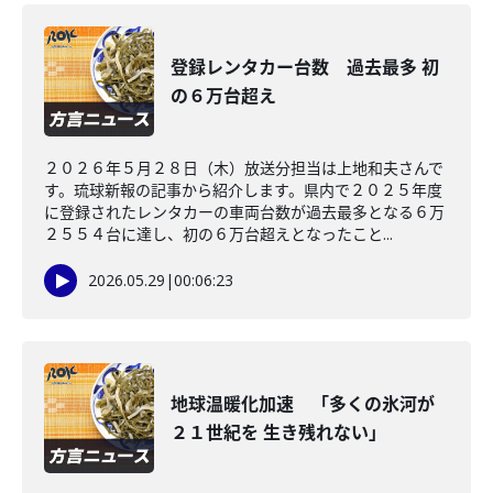
登録レンタカー台数 過去最多 初
の６万台超え
２０２６年５月２８日（木）放送分担当は上地和夫さんで
す。琉球新報の記事から紹介します。県内で２０２５年度
に登録されたレンタカーの車両台数が過去最多となる６万
２５５４台に達し、初の６万台超えとなったこと...
2026.05.29
|
00:06:23
地球温暖化加速 「多くの氷河が
２１世紀を 生き残れない」