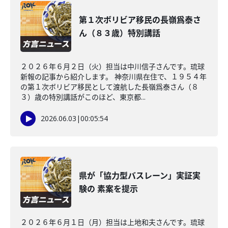
第１次ボリビア移民の長嶺爲泰さ
ん（８３歳）特別講話
２０２６年６月２日（火）担当は中川信子さんです。琉球
新報の記事から紹介します。 神奈川県在住で、１９５４年
の第１次ボリビア移民として渡航した長嶺爲泰さん（８
３）歳の特別講話がこのほど、東京都...
2026.06.03
|
00:05:54
県が「協力型バスレーン」実証実
験の 素案を提示
２０２６年６月１日（月）担当は上地和夫さんです。琉球