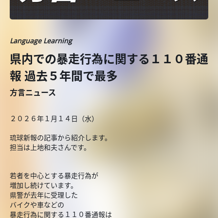
Language Learning
県内での暴走行為に関する１１０番通
報 過去５年間で最多
方言ニュース
２０２６年１月１４日（水）
琉球新報の記事から紹介します。
担当は上地和夫さんです。
若者を中心とする暴走行為が
増加し続けています。
県警が去年に受理した
バイクや車などの
暴走行為に関する１１０番通報は