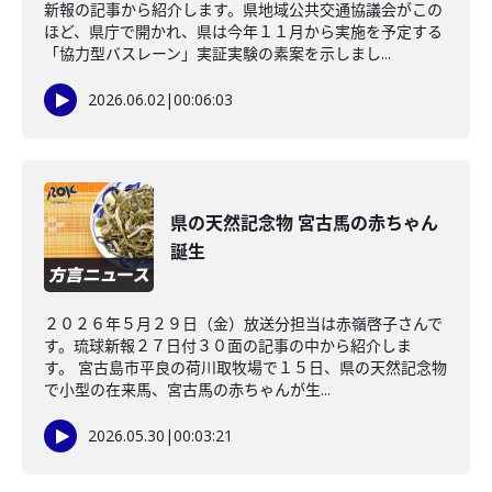
新報の記事から紹介します。県地域公共交通協議会がこの
ほど、県庁で開かれ、県は今年１１月から実施を予定する
「協力型バスレーン」実証実験の素案を示しまし...
2026.06.02
|
00:06:03
県の天然記念物 宮古馬の赤ちゃん
誕生
２０２６年５月２９日（金）放送分担当は赤嶺啓子さんで
す。琉球新報２７日付３０面の記事の中から紹介しま
す。 宮古島市平良の荷川取牧場で１５日、県の天然記念物
で小型の在来馬、宮古馬の赤ちゃんが生...
2026.05.30
|
00:03:21