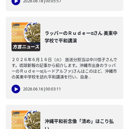
2026.06.18
|
00:05:57
ラッパーのＲｕｄｅーαさん 美東中
学校で平和講演
２０２６年６月１６日（火） 放送分担当は中川信子さんで
す。琉球新報の記事から紹介します。沖縄市出身のラッパ
ーのＲｕｄｅーα(ルードアルファ)さんはこのほど、沖縄市
の美東中学校を訪れ平和講演を行い、自身...
2026.06.16
|
00:03:11
沖縄平和祈念像「清め」ほこり払
い