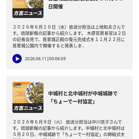
日開催
２０２６年６月１０日（水）放送分担当は上地和夫さんで
す。琉球新報の記事から紹介します。 木原官房長官は２日
の記者会見で、首里城正殿の復元完成式を１１月２２日に
首里城公園内で開催すると発表しま...
2026.06.11
|
00:06:09
中城村と北中城村が中城城跡で
「ちょーでー村協定」
２０２６年６月９日（火） 放送分担当は中川信子さんで
す。琉球新報の記事から紹介します。中城村と北中城村は
５月２０日、中城城跡で「ちょーでー村協定」の締結式を