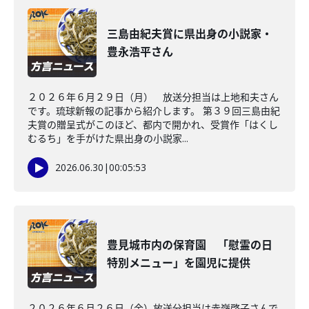
三島由紀夫賞に県出身の小説家・
豊永浩平さん
２０２６年６月２９日（月） 放送分担当は上地和夫さん
です。琉球新報の記事から紹介します。 第３９回三島由紀
夫賞の贈呈式がこのほど、都内で開かれ、受賞作「はくし
むるち」を手がけた県出身の小説家...
2026.06.30
|
00:05:53
豊見城市内の保育園 「慰霊の日
特別メニュー」を園児に提供
２０２６年６月２６日（金）放送分担当は赤嶺啓子さんで