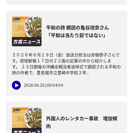
平和の詩 朗読の亀谷琉奈さん
「平和は当たり前ではない」
２０２６年６月１９日（金）放送分担当は赤嶺啓子さんで
す。琉球新報１７日付２２面の記事の中から紹介しま
す。 ２３日開催の沖縄全戦没者追悼式で朗読される平和の
詩の作者で、豊見城市立豊崎中学校２年...
2026.06.20
|
00:04:04
外国人のレンタカー事故 増加傾
向