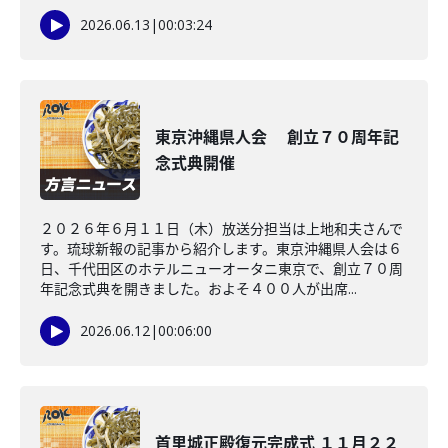
2026.06.13
|
00:03:24
東京沖縄県人会 創立７０周年記
念式典開催
２０２６年６月１１日（木）放送分担当は上地和夫さんで
す。琉球新報の記事から紹介します。東京沖縄県人会は６
日、千代田区のホテルニューオータニ東京で、創立７０周
年記念式典を開きました。およそ４００人が出席...
2026.06.12
|
00:06:00
首里城正殿復元完成式 １１月２２