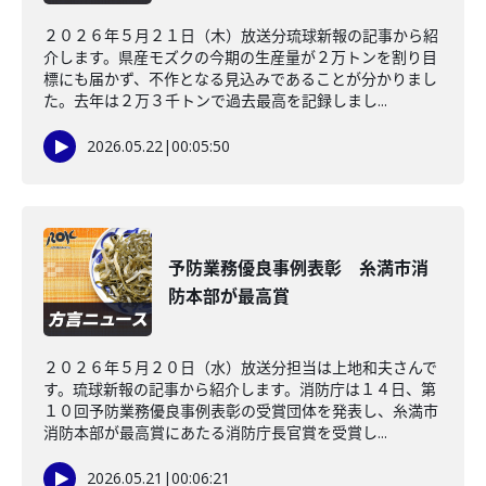
２０２６年５月２１日（木）放送分琉球新報の記事から紹
介します。県産モズクの今期の生産量が２万トンを割り目
標にも届かず、不作となる見込みであることが分かりまし
た。去年は２万３千トンで過去最高を記録しまし...
2026.05.22
|
00:05:50
予防業務優良事例表彰 糸満市消
防本部が最高賞
２０２６年５月２０日（水）放送分担当は上地和夫さんで
す。琉球新報の記事から紹介します。消防庁は１４日、第
１０回予防業務優良事例表彰の受賞団体を発表し、糸満市
消防本部が最高賞にあたる消防庁長官賞を受賞し...
2026.05.21
|
00:06:21