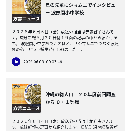
島の先輩にシマムニでインタビュ
ー 波照間小中学校
２０２６年６月５日（金）放送分担当は赤嶺啓子さんで
す。琉球新報５月３０日付１９面の記事の中から紹介しま
す。 波照間小中学校でこのほど、「シマムニでつなぐ波照
間の心」という授業が行われました。...
2026.06.06
|
00:03:46
沖縄の総人口 ２０年度前回調査
から ０・１％増
２０２６年６月４日（木）放送分担当は上地和夫さんで
す。琉球新報の記事から紹介します。県統計課や総務省が