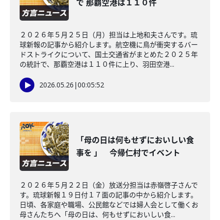
で 那覇空港は１１０件
２０２６年５月２５日（月）担当は上地和夫さんです。琉
球新報の記事から紹介します。航空機に鳥が衝突するバー
ドストライクについて、国土交通省がまとめた２０２５年
の統計で、那覇空港は１１０件に上り、羽田空港...
2026.05.26
|
00:05:52
「母の日は何もせずにおいしい食
事を 」 今帰仁村でイベント
２０２６年５月２２日（金）放送分担当は赤嶺啓子さんで
す。琉球新報１９日付１７面の記事の中から紹介します。
日頃、各家庭や職場、公民館などでは婦人会として働くお
母さんたちへ「母の日は、何もせずにおいしい食...