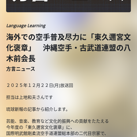
Language Learning
海外での空手普及尽力に「東久邇宮文
化褒章」 沖縄空手・古武道連盟の八
木前会長
方言ニュース
２０２５年１２月２２日(月)放送回
担当は上地和夫さんです
琉球新報の記事から紹介します。
芸能、音楽、教育など文化的振興への貢献をたたえる
今年度の「東久邇宮文化褒章」に、
国際明武館剛柔流空手道連盟総本部の二代目宗家で、