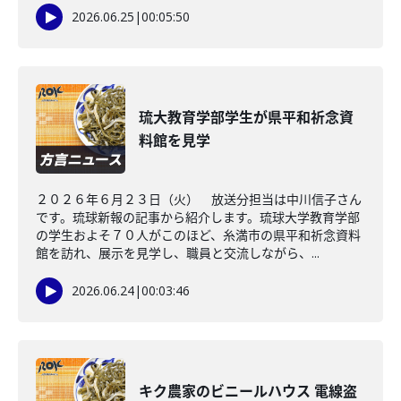
2026.06.25
|
00:05:50
琉大教育学部学生が県平和祈念資
料館を見学
２０２６年６月２３日（火） 放送分担当は中川信子さん
です。琉球新報の記事から紹介します。琉球大学教育学部
の学生およそ７０人がこのほど、糸満市の県平和祈念資料
館を訪れ、展示を見学し、職員と交流しながら、...
2026.06.24
|
00:03:46
キク農家のビニールハウス 電線盗