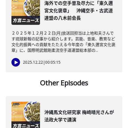
海外での空手普及尽力に「東久邇
宮文化褒章」 沖縄空手・古武道
連盟の八木前会長
２０２５年１２月２２日(月)放送回担当は上地和夫さんで
す琉球新報の記事から紹介します。芸能、音楽、教育など
文化的振興への貢献をたたえる今年度の「東久邇宮文化褒
章」に、国際明武館剛柔流空手道連盟総本部の...
2025.12.22
|
00:05:15
Other Episodes
沖縄馬文化研究家 梅崎晴光さんが
法政大学で講演