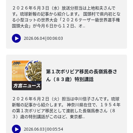
２０２６年６月３日（水）放送分担当は上地和夫さんで
す。琉球新報の記事から紹介します。 国頭村で県内初とな
る小型ヨットの世界大会「２０２６テーザー級世界選手権
国頭大会」が今月６日から１２日、オ...
2026.06.04
|
00:06:03
第１次ボリビア移民の長嶺爲泰さ
ん（８３歳）特別講話
２０２６年６月２日（火）担当は中川信子さんです。琉球
新報の記事から紹介します。 神奈川県在住で、１９５４年
の第１次ボリビア移民として渡航した長嶺爲泰さん（８
３）歳の特別講話がこのほど、東京都...
2026.06.03
|
00:05:54