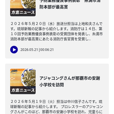
予防業務優良事例表彰 糸満市消
防本部が最高賞
２０２６年５月２０日（水）放送分担当は上地和夫さんで
す。琉球新報の記事から紹介します。消防庁は１４日、第
１０回予防業務優良事例表彰の受賞団体を発表し、糸満市
消防本部が最高賞にあたる消防庁長官賞を受賞し...
2026.05.21
|
00:06:21
アジャコングさんが那覇市の安謝
小学校を訪問
２０２６年５月１９日（火）担当は中川信子さんです。琉
球新報の記事から紹介します。 プロレスラーのアジャコン
グさんがこのほど、那覇市の安謝小学校を訪れ、児童らに