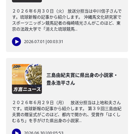
２０２６年６月３０日（火） 放送分担当は中川信子さんで
す。琉球新報の記事から紹介します。 沖縄馬文化研究家で
スポーツニッポン競馬記者の梅崎晴光さんがこのほど、東
京の法政大学で「消えた琉球競馬...
2026.07.01
|
00:03:31
三島由紀夫賞に県出身の小説家・
豊永浩平さん
２０２６年６月２９日（月） 放送分担当は上地和夫さん
です。琉球新報の記事から紹介します。 第３９回三島由紀
夫賞の贈呈式がこのほど、都内で開かれ、受賞作「はくし
むるち」を手がけた県出身の小説家...
2026.06.30
|
00:05:53