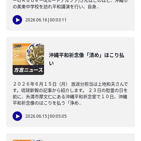
ーのＲｕｄｅーα(ルードアルファ)さんはこのほど、沖縄市
の美東中学校を訪れ平和講演を行い、自身...
2026.06.16
|
00:03:11
沖縄平和祈念像「清め」ほこり払
い
２０２６年６月１５日（月） 放送分担当は上地和夫さんで
す。琉球新報の記事から紹介します。 ２３日の慰霊の日を
前に、糸満市摩文仁にある沖縄平和祈念堂で１０日、沖縄
平和祈念像のほこりを払う「浄め...
2026.06.15
|
00:05:05