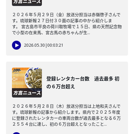
２０２６年５月２９日（金）放送分担当は赤嶺啓子さんで
す。琉球新報２７日付３０面の記事の中から紹介しま
す。 宮古島市平良の荷川取牧場で１５日、県の天然記念物
で小型の在来馬、宮古馬の赤ちゃんが生...
2026.05.30
|
00:03:21
登録レンタカー台数 過去最多 初
の６万台超え
２０２６年５月２８日（木）放送分担当は上地和夫さんで
す。琉球新報の記事から紹介します。県内で２０２５年度
に登録されたレンタカーの車両台数が過去最多となる６万
２５５４台に達し、初の６万台超えとなったこと...