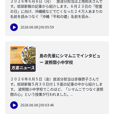
２０２６年６月８日（月） 放送分担当は上地和夫さんで
す。琉球新報の記事から紹介します。６月２３日の「慰霊
の日」に向け、沖縄戦などで亡くなった２４万人あまりの
名前を読みつなぐ「沖縄『平和の礎』名前を読み...
2026.06.08
|
00:05:59
島の先輩にシマムニでインタビュ
ー 波照間小中学校
２０２６年６月５日（金）放送分担当は赤嶺啓子さんで
す。琉球新報５月３０日付１９面の記事の中から紹介しま
す。 波照間小中学校でこのほど、「シマムニでつなぐ波照
間の心」という授業が行われました。...
2026.06.06
|
00:03:46