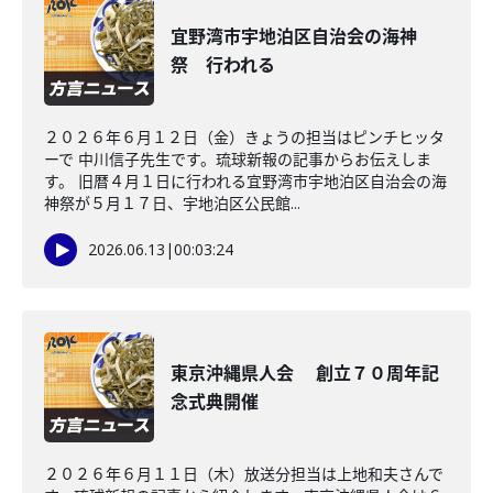
宜野湾市宇地泊区自治会の海神
祭 行われる
２０２６年６月１２日（金）きょうの担当はピンチヒッタ
ーで 中川信子先生です。琉球新報の記事からお伝えしま
す。 旧暦４月１日に行われる宜野湾市宇地泊区自治会の海
神祭が５月１７日、宇地泊区公民館...
2026.06.13
|
00:03:24
東京沖縄県人会 創立７０周年記
念式典開催
２０２６年６月１１日（木）放送分担当は上地和夫さんで