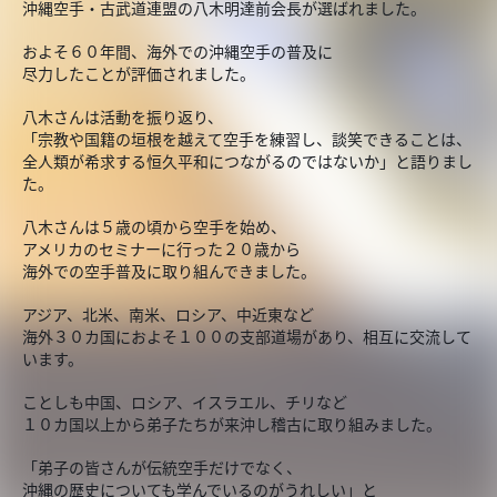
沖縄空手・古武道連盟の八木明達前会長が選ばれました。
およそ６０年間、海外での沖縄空手の普及に
尽力したことが評価されました。
八木さんは活動を振り返り、
「宗教や国籍の垣根を越えて空手を練習し、談笑できることは、
全人類が希求する恒久平和につながるのではないか」と語りまし
た。
八木さんは５歳の頃から空手を始め、
アメリカのセミナーに行った２０歳から
海外での空手普及に取り組んできました。
アジア、北米、南米、ロシア、中近東など
海外３０カ国におよそ１００の支部道場があり、相互に交流して
います。
ことしも中国、ロシア、イスラエル、チリなど
１０カ国以上から弟子たちが来沖し稽古に取り組みました。
「弟子の皆さんが伝統空手だけでなく、
沖縄の歴史についても学んでいるのがうれしい」と