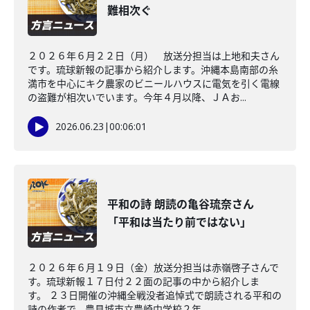
難相次ぐ
２０２６年６月２２日（月） 放送分担当は上地和夫さん
です。琉球新報の記事から紹介します。沖縄本島南部の糸
満市を中心にキク農家のビニールハウスに電気を引く電線
の盗難が相次いでいます。今年４月以降、ＪＡお...
2026.06.23
|
00:06:01
平和の詩 朗読の亀谷琉奈さん
「平和は当たり前ではない」
２０２６年６月１９日（金）放送分担当は赤嶺啓子さんで
す。琉球新報１７日付２２面の記事の中から紹介しま
す。 ２３日開催の沖縄全戦没者追悼式で朗読される平和の
詩の作者で、豊見城市立豊崎中学校２年...