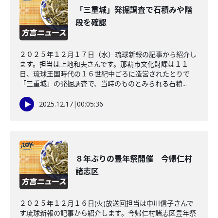
「三重城」発掘調査で石積みや階
段を確認
２０２５年１２月１７日（水）琉球新報の記事から紹介し
ます。担当は上地和夫さんです。那覇市文化財課は１１
日、琉球王国時代の１６世紀中ごろに造営されたとりで
「三重城」の発掘調査で、当時のものとみられる石積...
2025.12.17
|
00:05:36
８年ぶりの豊年祭開催 今帰仁村
諸志区
２０２５年１２月１６日(火)放送回担当は中川信子さんで
す琉球新報の記事から紹介します。今帰仁村諸志区豊年祭