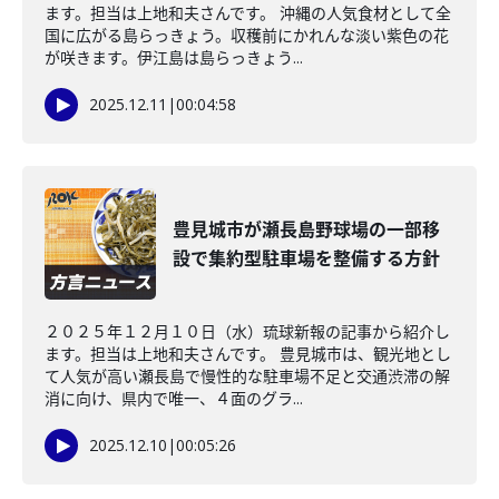
ます。担当は上地和夫さんです。 沖縄の人気食材として全
国に広がる島らっきょう。収穫前にかれんな淡い紫色の花
が咲きます。伊江島は島らっきょう...
2025.12.11
|
00:04:58
豊見城市が瀬長島野球場の一部移
設で集約型駐車場を整備する方針
２０２５年１２月１０日（水）琉球新報の記事から紹介し
ます。担当は上地和夫さんです。 豊見城市は、観光地とし
て人気が高い瀬長島で慢性的な駐車場不足と交通渋滞の解
消に向け、県内で唯一、４面のグラ...
2025.12.10
|
00:05:26