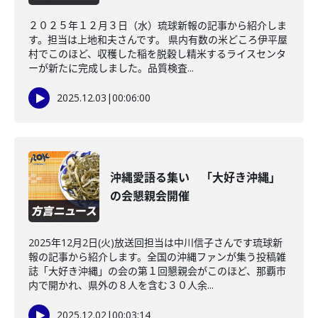
２０２５年１２月３日（水）琉球新報の記事から紹介しま
す。担当は上地和夫さんです。 県内有数の米どころ伊平屋
村でこのほど、収穫した稲を脱穀し精米するライスセンタ
ーが新たに完成しました。品質検査...
2025.12.03
|
00:06:00
沖縄愛語る集い 「大好き沖縄」
の会懇親会開催
2025年12月2日(火)放送回担当は中川信子さんです琉球新
報の記事から紹介します。全国の沖縄ファンが集う投稿雑
誌「大好き沖縄」の会の第１回懇親会がこのほど、那覇市
内で開かれ、県外の８人を含む３０人余...
2025.12.02
|
00:03:14