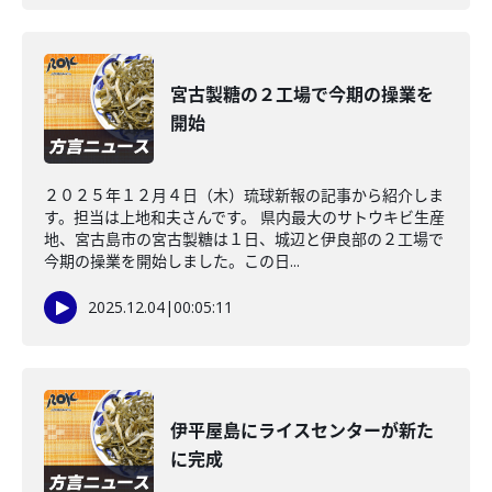
宮古製糖の２工場で今期の操業を
開始
２０２５年１２月４日（木）琉球新報の記事から紹介しま
す。担当は上地和夫さんです。 県内最大のサトウキビ生産
地、宮古島市の宮古製糖は１日、城辺と伊良部の２工場で
今期の操業を開始しました。この日...
2025.12.04
|
00:05:11
伊平屋島にライスセンターが新た
に完成