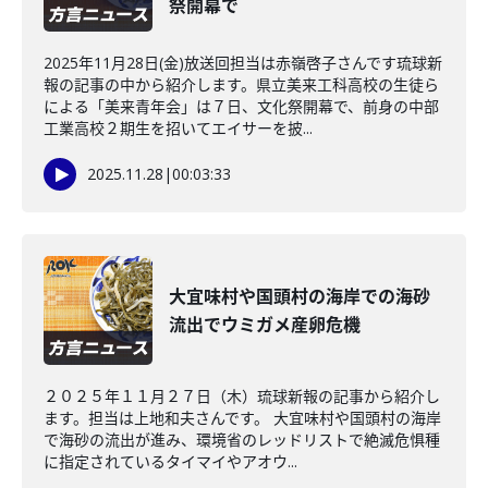
祭開幕で
2025年11月28日(金)放送回担当は赤嶺啓子さんです琉球新
報の記事の中から紹介します。県立美来工科高校の生徒ら
による「美来青年会」は７日、文化祭開幕で、前身の中部
工業高校２期生を招いてエイサーを披...
2025.11.28
|
00:03:33
大宜味村や国頭村の海岸での海砂
流出でウミガメ産卵危機
２０２５年１１月２７日（木）琉球新報の記事から紹介し
ます。担当は上地和夫さんです。 大宜味村や国頭村の海岸
で海砂の流出が進み、環境省のレッドリストで絶滅危惧種
に指定されているタイマイやアオウ...