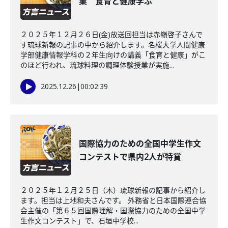
業 食育と健康学ぶ
２０２５年１２月２６日(金)放送回担当は赤嶺啓子さんで
す琉球新報の記事の中から紹介します。名桜大学人間健康
学部健康情報学科の２年生向けの講義「食育と健康」がこ
のほど行われ、琉球料理の調理体験授業が実施...
2025.12.26
|
00:02:39
国際協力のための全国中学生作文
コンテストで県内2人が特賞
２０２５年１２月２５日（木）琉球新報の記事から紹介し
ます。担当は上地和夫さんです。 外務省と日本国際連合協
会主催の「第６５回国際理解・国際協力のための全国中学
生作文コンテスト」で、石垣中学校...