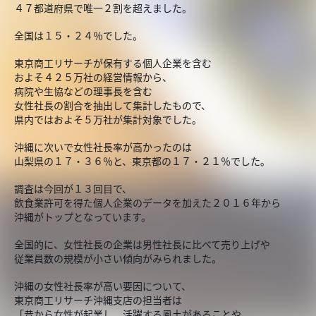
４７都道府県で唯一２割を超えました。
全国は１５・２４％でした。
東京商工リサーチが保有する個人企業を含む
およそ４２５万社の経営情報から、
病院や生協などの理事長を含む
女性社長の割合を抽出して集計したもので、
県内ではおよそ５万社が集計対象でした。
沖縄に次いで女性社長率が高かったのは
山梨県の１７・３６％と、東京都の１７・２１％でした。
調査は今回が１３回目で、
飲食業許可を得た個人企業のデータを加えた２０１６年から
沖縄がトップとなっています。
全国的に、女性社長の企業は男性社長に比べて売り上げや
従業員数の規模が小さい傾向がみられました。
沖縄の女性社長率が高い要因について、
東京商工リサーチ沖縄支店の担当者は
「昔から女性が起業し、活躍する風土があることや