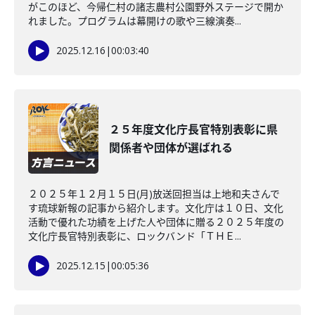
がこのほど、今帰仁村の諸志農村公園野外ステージで開か
れました。プログラムは幕開けの歌や三線演奏...
2025.12.16
|
00:03:40
２５年度文化庁長官特別表彰に県
関係者や団体が選ばれる
２０２５年１２月１５日(月)放送回担当は上地和夫さんで
す琉球新報の記事から紹介します。文化庁は１０日、文化
活動で優れた功績を上げた人や団体に贈る２０２５年度の
文化庁長官特別表彰に、ロックバンド「ＴＨＥ...
2025.12.15
|
00:05:36