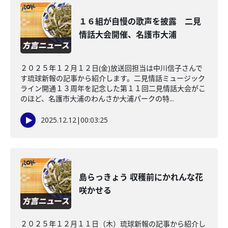
１６組が自慢の歌声を披露 二見
情話大会開催、名護市大浦
２０２５年１２月１２日(金)放送回担当は中川信子さんで
す琉球新報の記事から紹介します。二見情話ミュージック
ライン開通１３周年を記念した第１１回二見情話大会がこ
のほど、名護市大浦のわんさか大浦パークの特...
2025.12.12
|
00:03:25
島らっきょう 収穫前にかれんな花
咲かせる
２０２５年１２月１１日（木）琉球新報の記事から紹介し