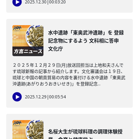
2025.12.30
|
00:03:20
水中遺跡「東奥武沖遺跡」を 登録
記念物にするよう 文科相に答申
文化庁
２０２５年１２月２９日(月)放送回担当は上地和夫さんで
す琉球新報の記事から紹介します。文化審議会は１９日、
琉球と中国の朝貢貿易の内容を裏付ける水中遺跡「東奥武
沖遺跡(あがりおうおきいせき)」を登録記念...
2025.12.29
|
00:05:54
名桜大生が琉球料理の調理体験授