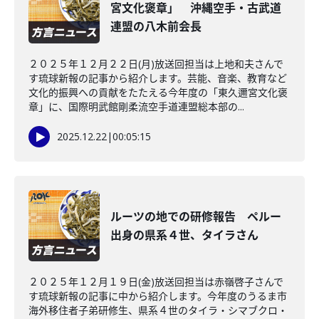
宮文化褒章」 沖縄空手・古武道
連盟の八木前会長
２０２５年１２月２２日(月)放送回担当は上地和夫さんで
す琉球新報の記事から紹介します。芸能、音楽、教育など
文化的振興への貢献をたたえる今年度の「東久邇宮文化褒
章」に、国際明武館剛柔流空手道連盟総本部の...
2025.12.22
|
00:05:15
ルーツの地での研修報告 ペルー
出身の県系４世、タイラさん
２０２５年１２月１９日(金)放送回担当は赤嶺啓子さんで
す琉球新報の記事に中から紹介します。今年度のうるま市
海外移住者子弟研修生、県系４世のタイラ・シマブクロ・