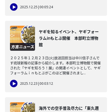
2025.12.25
|
00:05:24
ヤギを知るイベント、ヤギフォー
ラムinもとぶ開催 本部町立博物
館
２０２５年１２月２３日(火)放送回担当は中川信子さんで
す琉球新報の記事から紹介します。本部町立博物館で開催
された「ヤギを知ろう！展」の関連イベントとして、ヤギ
フォーラムｉｎもとぶがこのほど開催されまし...
2025.12.23
|
00:03:12
海外での空手普及尽力に「東久邇