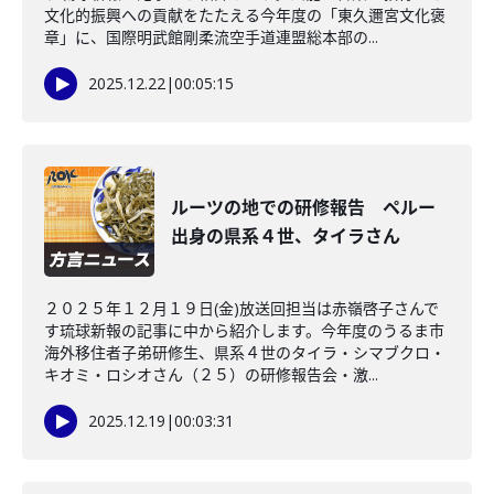
文化的振興への貢献をたたえる今年度の「東久邇宮文化褒
章」に、国際明武館剛柔流空手道連盟総本部の...
2025.12.22
|
00:05:15
ルーツの地での研修報告 ペルー
出身の県系４世、タイラさん
２０２５年１２月１９日(金)放送回担当は赤嶺啓子さんで
す琉球新報の記事に中から紹介します。今年度のうるま市
海外移住者子弟研修生、県系４世のタイラ・シマブクロ・
キオミ・ロシオさん（２５）の研修報告会・激...
2025.12.19
|
00:03:31