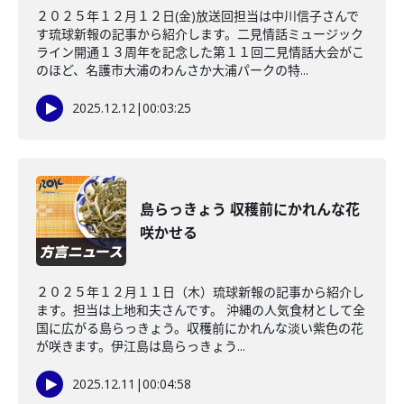
２０２５年１２月１２日(金)放送回担当は中川信子さんで
す琉球新報の記事から紹介します。二見情話ミュージック
ライン開通１３周年を記念した第１１回二見情話大会がこ
のほど、名護市大浦のわんさか大浦パークの特...
2025.12.12
|
00:03:25
島らっきょう 収穫前にかれんな花
咲かせる
２０２５年１２月１１日（木）琉球新報の記事から紹介し
ます。担当は上地和夫さんです。 沖縄の人気食材として全
国に広がる島らっきょう。収穫前にかれんな淡い紫色の花
が咲きます。伊江島は島らっきょう...
2025.12.11
|
00:04:58