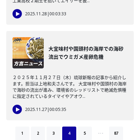
工業高校２期生を招いてエイサーを披...
2025.11.28
|
00:03:33
大宜味村や国頭村の海岸での海砂
流出でウミガメ産卵危機
２０２５年１１月２７日（木）琉球新報の記事から紹介し
ます。担当は上地和夫さんです。 大宜味村や国頭村の海岸
で海砂の流出が進み、環境省のレッドリストで絶滅危惧種
に指定されているタイマイやアオウ...
2025.11.27
|
00:05:35
…
1
2
3
4
5
87