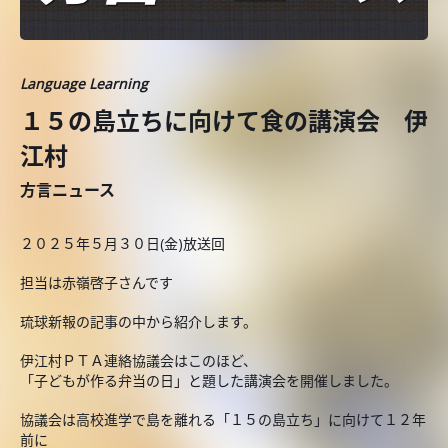
Language Learning
１５の島立ちに向けて食の講演会 伊
江村
方言ニュース
２０２５年５月３０日(金)放送回
担当は赤嶺啓子さんです
琉球新報の記事の中から紹介します。
伊江村ＰＴＡ連絡協議会はこのほど、
「子どもが作る弁当の日」と題した講演会を開催しました。
協議会は高校進学で島を離れる「１５の島立ち」に向けて１２年
前に