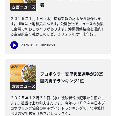
表
２０２６年１月１日（木）琉球新報の記事から紹介しま
す。担当は上地和夫さんです。公開放送でニュースの前後
に会場でのおしゃべりがあります。沖縄関係路線を運航す
る主要航空５社はこのほど、２０２５年度年末年始...
2026.01.01
|
00:06:50
プロボウラー安里秀策選手が2025
国内男子ランキング1位
２０２５年１２月３１日（水）琉球新報の記事から紹介し
ます。担当は上地和夫さんです。 今年のＪＰＢＡ＝日本プ
ロボウリング協会の男子ポイントランキングで、北中城村
出身の安里秀策（あさとしゅうさく...