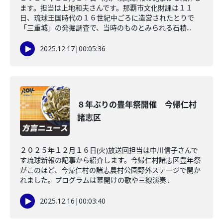
ます。担当は上地和夫さんです。那覇市文化財課は１１
日、琉球王国時代の１６世紀中ごろに造営されたとりで
「三重城」の発掘調査で、当時のものとみられる石積...
2025.12.17
|
00:05:36
８年ぶりの豊年祭開催 今帰仁村
諸志区
２０２５年１２月１６日(火)放送回担当は中川信子さんで
す琉球新報の記事から紹介します。今帰仁村諸志区豊年祭
がこのほど、今帰仁村の諸志農村公園野外ステージで開か
れました。プログラムは幕開けの歌や三線演奏...
2025.12.16
|
00:03:40