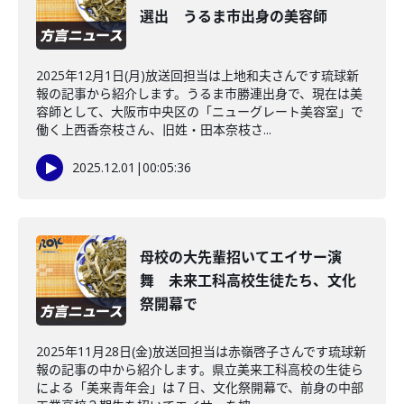
選出 うるま市出身の美容師
2025年12月1日(月)放送回担当は上地和夫さんです琉球新
報の記事から紹介します。うるま市勝連出身で、現在は美
容師として、大阪市中央区の「ニューグレート美容室」で
働く上西香奈枝さん、旧姓・田本奈枝さ...
2025.12.01
|
00:05:36
母校の大先輩招いてエイサー演
舞 未来工科高校生徒たち、文化
祭開幕で
2025年11月28日(金)放送回担当は赤嶺啓子さんです琉球新
報の記事の中から紹介します。県立美来工科高校の生徒ら
による「美来青年会」は７日、文化祭開幕で、前身の中部