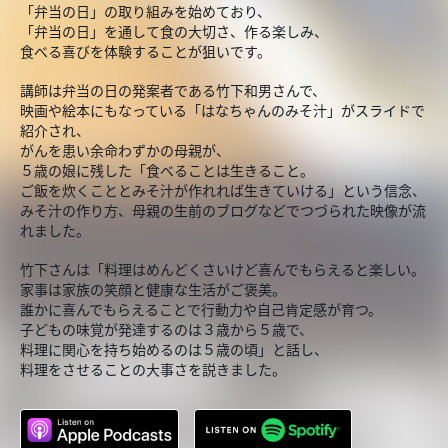
「弁当の日」の取り組みを始めており、
「弁当の日」を通して食の大切さ、作る楽しみ、
食べる喜びを体験することが狙いです。
講師は弁当の日の発案者である竹下和男さんで、
映画や絵本にもなっている「はなちゃんのみそ汁」がスライドで
紹介され、
がんを患い余命わずかの母親が、
５歳の娘に残した「食べることは生きること。
ご飯を炊くこととみそ汁が作れれば生きていける」という信念、
みそ汁の作り方、母親の生前のブログなどでつづられた映像が流
れました。
竹下さんは「料理はめんどくさいけど喜んでもらえると楽しい。
家事は家族の笑顔と健康な生活がご褒美。
誰かに喜んでもらえることで行動力や自己肯定感が育つ。
子どもの味覚が発達するのは３歳から５歳で、
料理に関心を持ち始めるのは５歳の頃」と話し、
料理をさせることの大事さを説きました。