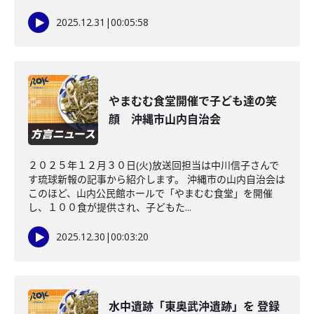
2025.12.31
|
00:05:58
やまむむ食堂開催で子ども達の笑
顔 沖縄市山内自治会
２０２５年１２月３０日(火)放送回担当は中川信子さんで
す琉球新報の記事から紹介します。 沖縄市の山内自治会は
このほど、山内公民館ホールで「やまむむ食堂」を開催
し、１００食が提供され、子どもた...
2025.12.30
|
00:03:20
水中遺跡「東奥武沖遺跡」を 登録