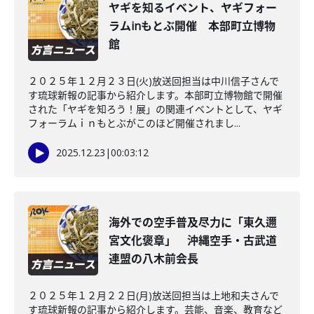
ヤギを知るイベント、ヤギフォー
ラムinもとぶ開催 本部町立博物
館
２０２５年１２月２３日(火)放送回担当は中川信子さんで
す琉球新報の記事から紹介します。本部町立博物館で開催
された「ヤギを知ろう！展」の関連イベントとして、ヤギ
フォーラムｉｎもとぶがこのほど開催されまし...
2025.12.23
|
00:03:12
海外での空手普及尽力に「東久邇
宮文化褒章」 沖縄空手・古武道
連盟の八木前会長
２０２５年１２月２２日(月)放送回担当は上地和夫さんで
す琉球新報の記事から紹介します。芸能、音楽、教育など