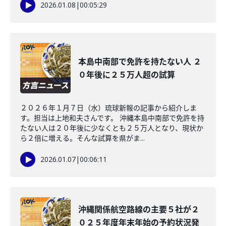
2026.01.08
|
00:05:29
本島中南部で免許を持たない人 ２
０年後に２５万人超の試算
２０２６年１月７日（水）琉球新報の記事から紹介しま
す。担当は上地和夫さんです。 沖縄本島中南部で免許を持
たない人は２０年後に少なくとも２５万人となり、現状か
ら２倍に増える。そんな試算を県がま...
2026.01.07
|
00:06:11
沖縄関係航空路線の主要５社が２
０２５年度年末年始の予約状況発