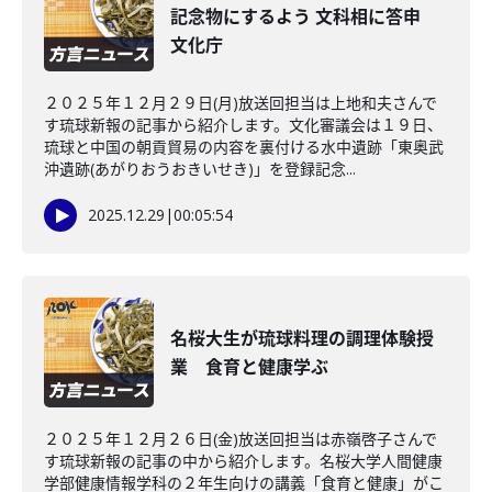
記念物にするよう 文科相に答申
文化庁
２０２５年１２月２９日(月)放送回担当は上地和夫さんで
す琉球新報の記事から紹介します。文化審議会は１９日、
琉球と中国の朝貢貿易の内容を裏付ける水中遺跡「東奥武
沖遺跡(あがりおうおきいせき)」を登録記念...
2025.12.29
|
00:05:54
名桜大生が琉球料理の調理体験授
業 食育と健康学ぶ
２０２５年１２月２６日(金)放送回担当は赤嶺啓子さんで
す琉球新報の記事の中から紹介します。名桜大学人間健康
学部健康情報学科の２年生向けの講義「食育と健康」がこ