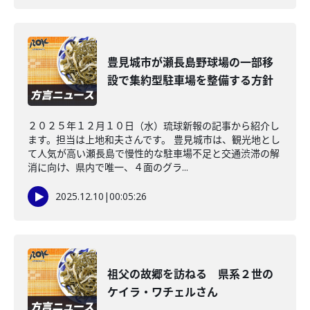
豊見城市が瀬長島野球場の一部移
設で集約型駐車場を整備する方針
２０２５年１２月１０日（水）琉球新報の記事から紹介し
ます。担当は上地和夫さんです。 豊見城市は、観光地とし
て人気が高い瀬長島で慢性的な駐車場不足と交通渋滞の解
消に向け、県内で唯一、４面のグラ...
2025.12.10
|
00:05:26
祖父の故郷を訪ねる 県系２世の
ケイラ・ワチェルさん