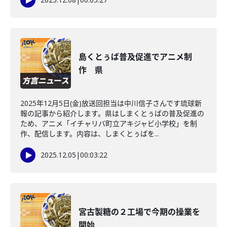
島くとぅば普及促進でアニメ制
作 県
2025年12月5日(金)放送回担当は中川信子さんです琉球新
報の記事から紹介します。県はしまくとぅばの普及促進の
ため、アニメ「イチャリバ町立アキジャビ小学校」を制
作、配信します。内容は、しまくとぅばを...
2025.12.05
|
00:03:22
宮古製糖の２工場で今期の操業を
開始