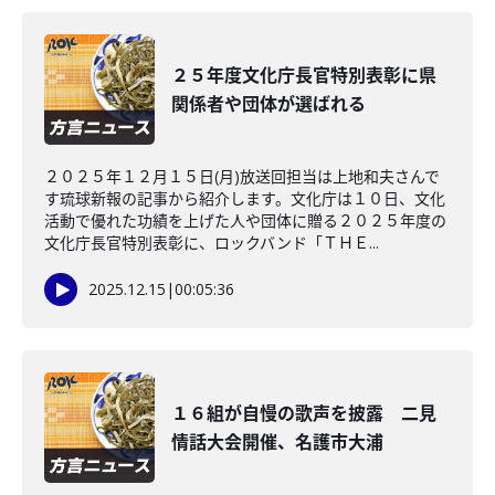
２５年度文化庁長官特別表彰に県
関係者や団体が選ばれる
２０２５年１２月１５日(月)放送回担当は上地和夫さんで
す琉球新報の記事から紹介します。文化庁は１０日、文化
活動で優れた功績を上げた人や団体に贈る２０２５年度の
文化庁長官特別表彰に、ロックバンド「ＴＨＥ...
2025.12.15
|
00:05:36
１６組が自慢の歌声を披露 二見
情話大会開催、名護市大浦