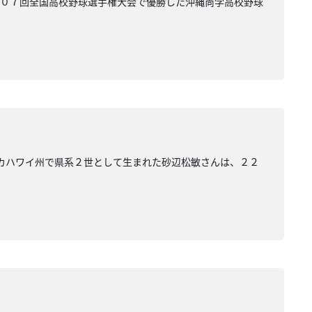
１０７回全国高校野球選手権大会で優勝した沖縄尚学高校野球
リカハワイ州で県系２世として生まれた砂辺松敏さんは、２２