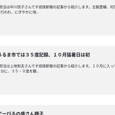
回担当は中川信子さんです琉球新報の記事から紹介します。五穀豊穣、
われ、にぎやかに地...
うるま市では３５度記録、１０月猛暑日は初
回担当は上地和夫さんです琉球新報の記事から紹介します。１０月に入っ
に、３５・０度を観...
でーびるの盛さん親子