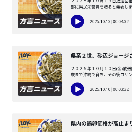
２０２５年１０月１３日放送回
部に県民栄誉賞を贈ると発表しまし
2025.10.13
|
00:04:32
県系２世、砂辺ジョージ
２０２５年１０月１０日(金)放
歳まで沖縄で育ち、その後ロサンゼ
2025.10.10
|
00:03:32
県内の鶏卵価格が高止ま