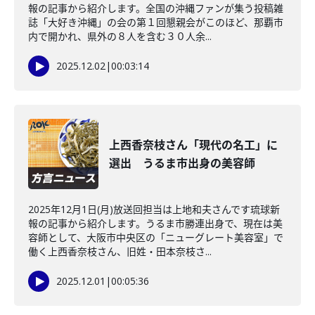
報の記事から紹介します。全国の沖縄ファンが集う投稿雑
誌「大好き沖縄」の会の第１回懇親会がこのほど、那覇市
内で開かれ、県外の８人を含む３０人余...
2025.12.02
|
00:03:14
上西香奈枝さん「現代の名工」に
選出 うるま市出身の美容師
2025年12月1日(月)放送回担当は上地和夫さんです琉球新
報の記事から紹介します。うるま市勝連出身で、現在は美
容師として、大阪市中央区の「ニューグレート美容室」で
働く上西香奈枝さん、旧姓・田本奈枝さ...
2025.12.01
|
00:05:36