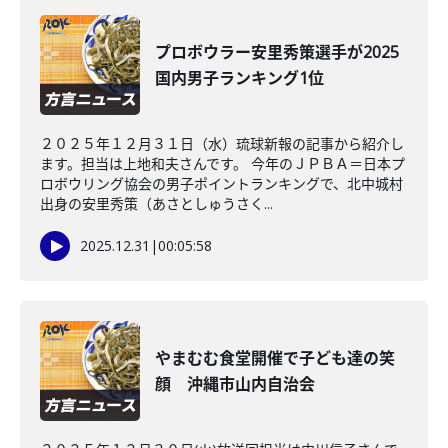
プロボウラー安里秀策選手が2025
国内男子ランキング1位
２０２５年１２月３１日（水）琉球新報の記事から紹介し
ます。担当は上地和夫さんです。 今年のＪＰＢＡ＝日本プ
ロボウリング協会の男子ポイントランキングで、北中城村
出身の安里秀策（あさとしゅうさく...
2025.12.31
|
00:05:58
やまむむ食堂開催で子ども達の笑
顔 沖縄市山内自治会