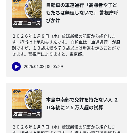
自転車の車道通行「高齢者や子ど
もたちは無理しないで」 警視庁呼
びかけ
２０２６年１月８日（木）琉球新報の記事から紹介しま
す。担当は上地和夫さんです。 自転車は「車道通行」が原
則ですが、１３歳未満や７０歳以上は歩道を走ることがで
きます。警視庁によりますと、東京都...
2026.01.08
|
00:05:29
本島中南部で免許を持たない人 ２
０年後に２５万人超の試算
２０２６年１月７日（水）琉球新報の記事から紹介しま
す。担当は上地和夫さんです。 沖縄本島中南部で免許を持