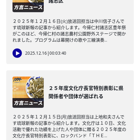
諸志区
２０２５年１２月１６日(火)放送回担当は中川信子さんで
す琉球新報の記事から紹介します。今帰仁村諸志区豊年祭
がこのほど、今帰仁村の諸志農村公園野外ステージで開か
れました。プログラムは幕開けの歌や三線演奏...
2025.12.16
|
00:03:40
２５年度文化庁長官特別表彰に県
関係者や団体が選ばれる
２０２５年１２月１５日(月)放送回担当は上地和夫さんで
す琉球新報の記事から紹介します。文化庁は１０日、文化
活動で優れた功績を上げた人や団体に贈る２０２５年度の
文化庁長官特別表彰に、ロックバンド「ＴＨＥ...