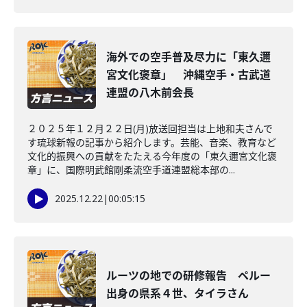
海外での空手普及尽力に「東久邇
宮文化褒章」 沖縄空手・古武道
連盟の八木前会長
２０２５年１２月２２日(月)放送回担当は上地和夫さんで
す琉球新報の記事から紹介します。芸能、音楽、教育など
文化的振興への貢献をたたえる今年度の「東久邇宮文化褒
章」に、国際明武館剛柔流空手道連盟総本部の...
2025.12.22
|
00:05:15
ルーツの地での研修報告 ペルー
出身の県系４世、タイラさん