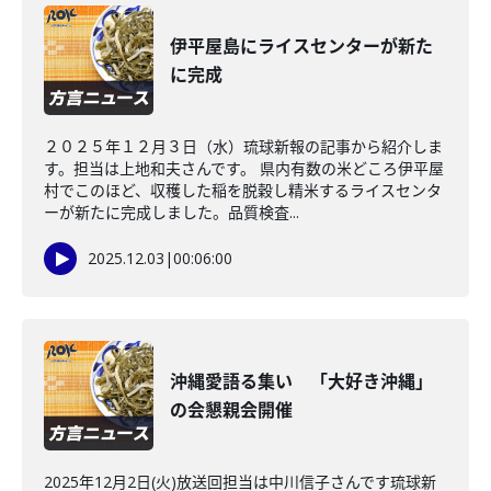
伊平屋島にライスセンターが新た
に完成
２０２５年１２月３日（水）琉球新報の記事から紹介しま
す。担当は上地和夫さんです。 県内有数の米どころ伊平屋
村でこのほど、収穫した稲を脱穀し精米するライスセンタ
ーが新たに完成しました。品質検査...
2025.12.03
|
00:06:00
沖縄愛語る集い 「大好き沖縄」
の会懇親会開催
2025年12月2日(火)放送回担当は中川信子さんです琉球新