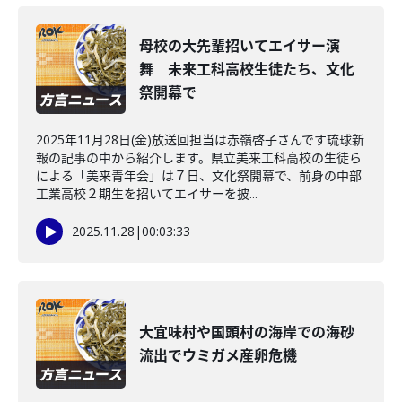
母校の大先輩招いてエイサー演
舞 未来工科高校生徒たち、文化
祭開幕で
2025年11月28日(金)放送回担当は赤嶺啓子さんです琉球新
報の記事の中から紹介します。県立美来工科高校の生徒ら
による「美来青年会」は７日、文化祭開幕で、前身の中部
工業高校２期生を招いてエイサーを披...
2025.11.28
|
00:03:33
大宜味村や国頭村の海岸での海砂
流出でウミガメ産卵危機