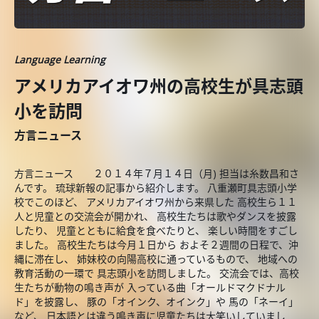
Language Learning
アメリカアイオワ州の高校生が具志頭
小を訪問
方言ニュース
方言ニュース ２０１４年７月１４日（月) 担当は糸数昌和さ
んです。 琉球新報の記事から紹介します。 八重瀬町具志頭小学
校でこのほど、 アメリカアイオワ州から来県した 高校生ら１１
人と児童との交流会が開かれ、 高校生たちは歌やダンスを披露
したり、 児童とともに給食を食べたりと、 楽しい時間をすごし
ました。 高校生たちは今月１日から およそ２週間の日程で、沖
縄に滞在し、 姉妹校の向陽高校に通っているもので、 地域への
教育活動の一環で 具志頭小を訪問しました。 交流会では、高校
生たちが動物の鳴き声が 入っている曲「オールドマクドナル
ド」を披露し、 豚の「オインク、オインク」や 馬の「ネーイ」
など、 日本語とは違う鳴き声に児童たちは大笑いしていまし