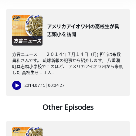
アメリカアイオワ州の高校生が具
志頭小を訪問
方言ニュース ２０１４年７月１４日（月) 担当は糸数
昌和さんです。 琉球新報の記事から紹介します。 八重瀬
町具志頭小学校でこのほど、 アメリカアイオワ州から来県
した 高校生ら１１人...
2014.07.15
|
00:04:27
Other Episodes