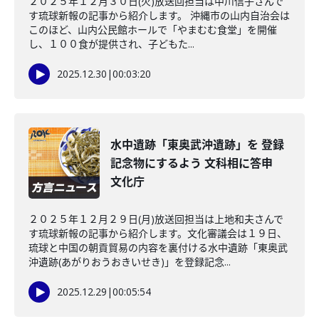
２０２５年１２月３０日(火)放送回担当は中川信子さんで
す琉球新報の記事から紹介します。 沖縄市の山内自治会は
このほど、山内公民館ホールで「やまむむ食堂」を開催
し、１００食が提供され、子どもた...
2025.12.30
|
00:03:20
水中遺跡「東奥武沖遺跡」を 登録
記念物にするよう 文科相に答申
文化庁
２０２５年１２月２９日(月)放送回担当は上地和夫さんで
す琉球新報の記事から紹介します。文化審議会は１９日、
琉球と中国の朝貢貿易の内容を裏付ける水中遺跡「東奥武
沖遺跡(あがりおうおきいせき)」を登録記念...
2025.12.29
|
00:05:54