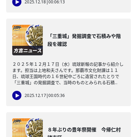
2025.12.18
|
00:06:13
「三重城」発掘調査で石積みや階
段を確認
２０２５年１２月１７日（水）琉球新報の記事から紹介し
ます。担当は上地和夫さんです。那覇市文化財課は１１
日、琉球王国時代の１６世紀中ごろに造営されたとりで
「三重城」の発掘調査で、当時のものとみられる石積...
2025.12.17
|
00:05:36
８年ぶりの豊年祭開催 今帰仁村