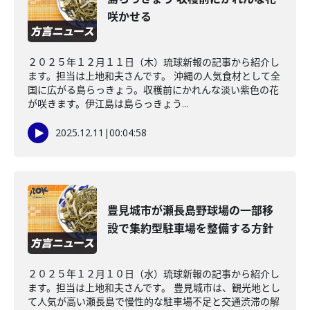
咲かせる
２０２５年１２月１１日（木）琉球新報の記事から紹介し
ます。担当は上地和夫さんです。 沖縄の人気食材として全
国に広がる島らっきょう。収穫前にかれんな淡い紫色の花
が咲きます。伊江島は島らっきょう...
2025.12.11
|
00:04:58
豊見城市が瀬長島野球場の一部移
設で集約型駐車場を整備する方針
２０２５年１２月１０日（水）琉球新報の記事から紹介し
ます。担当は上地和夫さんです。 豊見城市は、観光地とし
て人気が高い瀬長島で慢性的な駐車場不足と交通渋滞の解