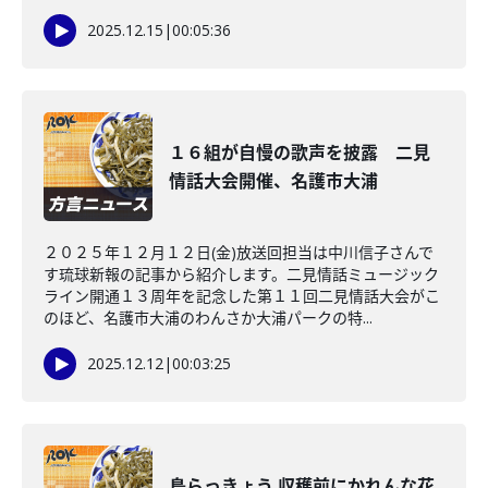
2025.12.15
|
00:05:36
１６組が自慢の歌声を披露 二見
情話大会開催、名護市大浦
２０２５年１２月１２日(金)放送回担当は中川信子さんで
す琉球新報の記事から紹介します。二見情話ミュージック
ライン開通１３周年を記念した第１１回二見情話大会がこ
のほど、名護市大浦のわんさか大浦パークの特...
2025.12.12
|
00:03:25
島らっきょう 収穫前にかれんな花