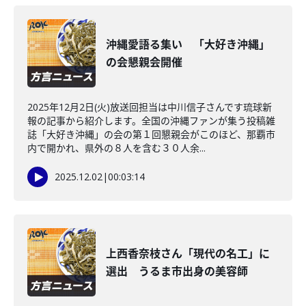
沖縄愛語る集い 「大好き沖縄」
の会懇親会開催
2025年12月2日(火)放送回担当は中川信子さんです琉球新
報の記事から紹介します。全国の沖縄ファンが集う投稿雑
誌「大好き沖縄」の会の第１回懇親会がこのほど、那覇市
内で開かれ、県外の８人を含む３０人余...
2025.12.02
|
00:03:14
上西香奈枝さん「現代の名工」に
選出 うるま市出身の美容師