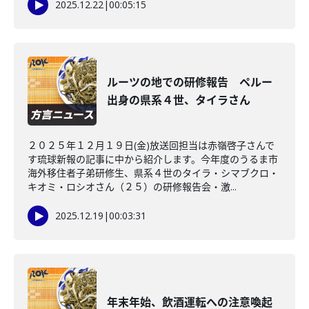
2025.12.22
|
00:05:15
ルーツの地での研修報告 ペルー
出身の県系４世、タイラさん
２０２５年１２月１９日(金)放送回担当は赤嶺啓子さんで
す琉球新報の記事に中から紹介します。今年度のうるま市
海外移住者子弟研修生、県系４世のタイラ・シマブクロ・
キオミ・ロシオさん（２５）の研修報告会・激...
2025.12.19
|
00:03:31
年末年始、飲酒運転への注意喚起