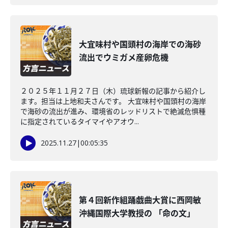
大宜味村や国頭村の海岸での海砂
流出でウミガメ産卵危機
２０２５年１１月２７日（木）琉球新報の記事から紹介し
ます。担当は上地和夫さんです。 大宜味村や国頭村の海岸
で海砂の流出が進み、環境省のレッドリストで絶滅危惧種
に指定されているタイマイやアオウ...
2025.11.27
|
00:05:35
第４回新作組踊戯曲大賞に西岡敏
沖縄国際大学教授の 「命の文」