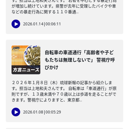
す。担当は上地和夫さんです。 若者を中心とする暴走行為
が増加し続けています。県警が去年に受理したバイクや車
などの暴走行為に関する１１０番通...
2026.01.14
|
00:06:11
自転車の車道通行「高齢者や子ど
もたちは無理しないで」 警視庁呼
びかけ
２０２６年１月８日（木）琉球新報の記事から紹介しま
す。担当は上地和夫さんです。 自転車は「車道通行」が原
則ですが、１３歳未満や７０歳以上は歩道を走ることがで
きます。警視庁によりますと、東京都...
2026.01.08
|
00:05:29