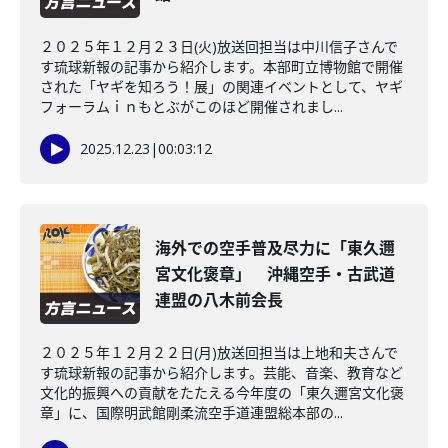
２０２５年１２月２３日(火)放送回担当は中川信子さんで
す琉球新報の記事から紹介します。本部町立博物館で開催
された「ヤギを知ろう！展」の関連イベントとして、ヤギ
フォーラムｉｎもとぶがこのほど開催されまし...
2025.12.23
|
00:03:12
海外での空手普及尽力に「東久邇
宮文化褒章」 沖縄空手・古武道
連盟の八木前会長
２０２５年１２月２２日(月)放送回担当は上地和夫さんで
す琉球新報の記事から紹介します。芸能、音楽、教育など
文化的振興への貢献をたたえる今年度の「東久邇宮文化褒
章」に、国際明武館剛柔流空手道連盟総本部の...