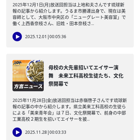
2025年12月1日(月)放送回担当は上地和夫さんです琉球新
報の記事から紹介します。うるま市勝連出身で、現在は美
容師として、大阪市中央区の「ニューグレート美容室」で
働く上西香奈枝さん、旧姓・田本奈枝さ...
2025.12.01
|
00:05:36
母校の大先輩招いてエイサー演
舞 未来工科高校生徒たち、文化
祭開幕で
2025年11月28日(金)放送回担当は赤嶺啓子さんです琉球新
報の記事の中から紹介します。県立美来工科高校の生徒ら
による「美来青年会」は７日、文化祭開幕で、前身の中部
工業高校２期生を招いてエイサーを披...
2025.11.28
|
00:03:33