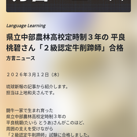
Language Learning
県立中部農林高校定時制３年の 平良
桃碧さん「２級認定牛削蹄師」合格
方言ニュース
２０２６年３月１２日（木）
琉球新報の記事から紹介します。
担当は上地和夫さんです。
闘牛一家で生まれ育った
県立中部農林高校定時制３年の
平良桃碧(たいら とうあ)さんがこのほど、
周囲の支えを受けながら
「２級認定牛削蹄師」試験に合格しました。