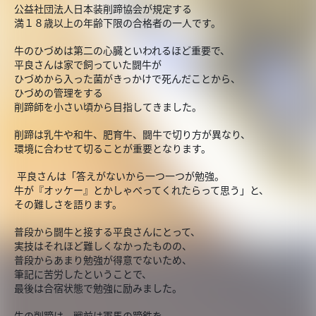
公益社団法人日本装削蹄協会が規定する
満１８歳以上の年齢下限の合格者の一人です。
牛のひづめは第二の心臓といわれるほど重要で、
平良さんは家で飼っていた闘牛が
ひづめから入った菌がきっかけで死んだことから、
ひづめの管理をする
削蹄師を小さい頃から目指してきました。
削蹄は乳牛や和牛、肥育牛、闘牛で切り方が異なり、
環境に合わせて切ることが重要となります。
平良さんは「答えがないから一つ一つが勉強。
牛が『オッケー』とかしゃべってくれたらって思う」と、
その難しさを語ります。
普段から闘牛と接する平良さんにとって、
実技はそれほど難しくなかったものの、
普段からあまり勉強が得意でないため、
筆記に苦労したということで、
最後は合宿状態で勉強に励みました。
牛の削蹄は、戦前は軍馬の蹄鉄を