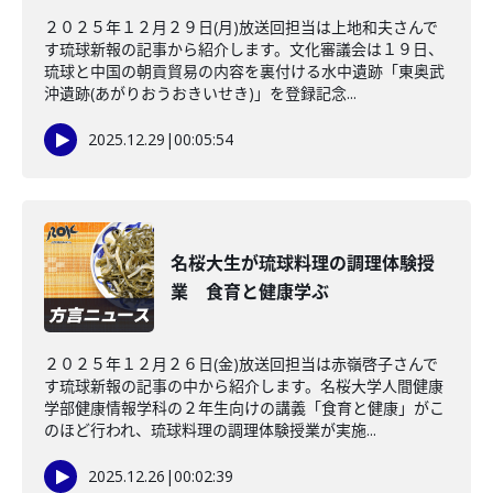
２０２５年１２月２９日(月)放送回担当は上地和夫さんで
す琉球新報の記事から紹介します。文化審議会は１９日、
琉球と中国の朝貢貿易の内容を裏付ける水中遺跡「東奥武
沖遺跡(あがりおうおきいせき)」を登録記念...
2025.12.29
|
00:05:54
名桜大生が琉球料理の調理体験授
業 食育と健康学ぶ
２０２５年１２月２６日(金)放送回担当は赤嶺啓子さんで
す琉球新報の記事の中から紹介します。名桜大学人間健康
学部健康情報学科の２年生向けの講義「食育と健康」がこ
のほど行われ、琉球料理の調理体験授業が実施...
2025.12.26
|
00:02:39