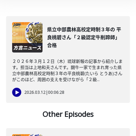
県立中部農林高校定時制３年の 平
良桃碧さん「２級認定牛削蹄師」
合格
２０２６年３月１２日（木）琉球新報の記事から紹介しま
す。担当は上地和夫さんです。闘牛一家で生まれ育った県
立中部農林高校定時制３年の平良桃碧(たいら とうあ)さん
がこのほど、周囲の支えを受けながら「２級...
2026.03.12
|
00:06:28
Other Episodes