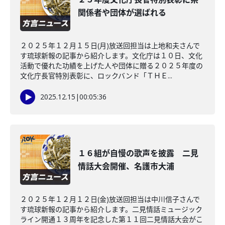
関係者や団体が選ばれる
２０２５年１２月１５日(月)放送回担当は上地和夫さんで
す琉球新報の記事から紹介します。文化庁は１０日、文化
活動で優れた功績を上げた人や団体に贈る２０２５年度の
文化庁長官特別表彰に、ロックバンド「ＴＨＥ...
2025.12.15
|
00:05:36
１６組が自慢の歌声を披露 二見
情話大会開催、名護市大浦
２０２５年１２月１２日(金)放送回担当は中川信子さんで
す琉球新報の記事から紹介します。二見情話ミュージック
ライン開通１３周年を記念した第１１回二見情話大会がこ