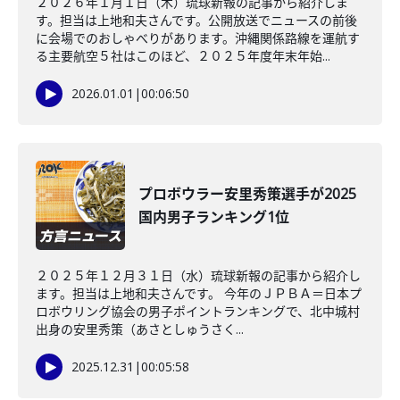
２０２６年１月１日（木）琉球新報の記事から紹介しま
す。担当は上地和夫さんです。公開放送でニュースの前後
に会場でのおしゃべりがあります。沖縄関係路線を運航す
る主要航空５社はこのほど、２０２５年度年末年始...
2026.01.01
|
00:06:50
プロボウラー安里秀策選手が2025
国内男子ランキング1位
２０２５年１２月３１日（水）琉球新報の記事から紹介し
ます。担当は上地和夫さんです。 今年のＪＰＢＡ＝日本プ
ロボウリング協会の男子ポイントランキングで、北中城村
出身の安里秀策（あさとしゅうさく...
2025.12.31
|
00:05:58