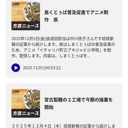
島くとぅば普及促進でアニメ制
作 県
2025年12月5日(金)放送回担当は中川信子さんです琉球新
報の記事から紹介します。県はしまくとぅばの普及促進の
ため、アニメ「イチャリバ町立アキジャビ小学校」を制
作、配信します。内容は、しまくとぅばを...
2025.12.05
|
00:03:22
宮古製糖の２工場で今期の操業を
開始
２０２５年１２月４日（木）琉球新報の記事から紹介しま