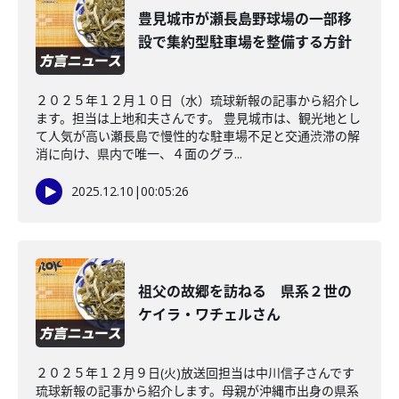
豊見城市が瀬長島野球場の一部移
設で集約型駐車場を整備する方針
２０２５年１２月１０日（水）琉球新報の記事から紹介し
ます。担当は上地和夫さんです。 豊見城市は、観光地とし
て人気が高い瀬長島で慢性的な駐車場不足と交通渋滞の解
消に向け、県内で唯一、４面のグラ...
2025.12.10
|
00:05:26
祖父の故郷を訪ねる 県系２世の
ケイラ・ワチェルさん
２０２５年１２月９日(火)放送回担当は中川信子さんです
琉球新報の記事から紹介します。母親が沖縄市出身の県系