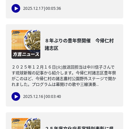
2025.12.17
|
00:05:36
８年ぶりの豊年祭開催 今帰仁村
諸志区
２０２５年１２月１６日(火)放送回担当は中川信子さんで
す琉球新報の記事から紹介します。今帰仁村諸志区豊年祭
がこのほど、今帰仁村の諸志農村公園野外ステージで開か
れました。プログラムは幕開けの歌や三線演奏...
2025.12.16
|
00:03:40
２５年度文化庁長官特別表彰に県