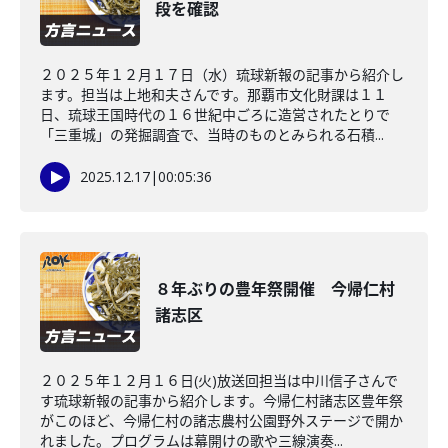
段を確認
２０２５年１２月１７日（水）琉球新報の記事から紹介し
ます。担当は上地和夫さんです。那覇市文化財課は１１
日、琉球王国時代の１６世紀中ごろに造営されたとりで
「三重城」の発掘調査で、当時のものとみられる石積...
2025.12.17
|
00:05:36
８年ぶりの豊年祭開催 今帰仁村
諸志区
２０２５年１２月１６日(火)放送回担当は中川信子さんで
す琉球新報の記事から紹介します。今帰仁村諸志区豊年祭
がこのほど、今帰仁村の諸志農村公園野外ステージで開か
れました。プログラムは幕開けの歌や三線演奏...