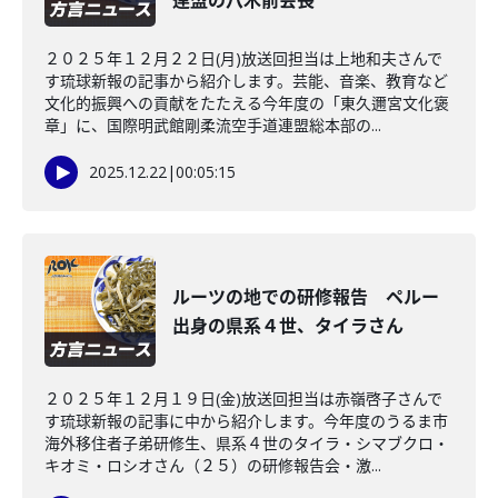
連盟の八木前会長
２０２５年１２月２２日(月)放送回担当は上地和夫さんで
す琉球新報の記事から紹介します。芸能、音楽、教育など
文化的振興への貢献をたたえる今年度の「東久邇宮文化褒
章」に、国際明武館剛柔流空手道連盟総本部の...
2025.12.22
|
00:05:15
ルーツの地での研修報告 ペルー
出身の県系４世、タイラさん
２０２５年１２月１９日(金)放送回担当は赤嶺啓子さんで
す琉球新報の記事に中から紹介します。今年度のうるま市
海外移住者子弟研修生、県系４世のタイラ・シマブクロ・
キオミ・ロシオさん（２５）の研修報告会・激...