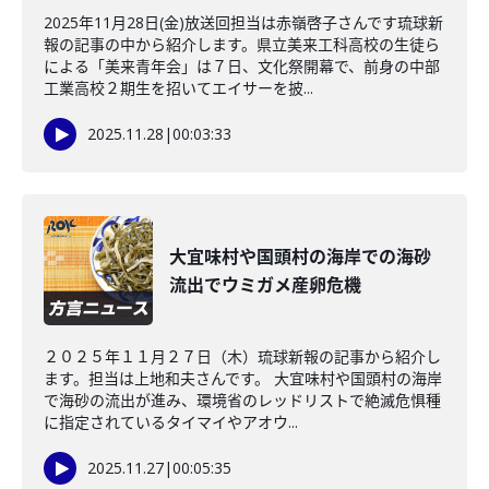
2025年11月28日(金)放送回担当は赤嶺啓子さんです琉球新
報の記事の中から紹介します。県立美来工科高校の生徒ら
による「美来青年会」は７日、文化祭開幕で、前身の中部
工業高校２期生を招いてエイサーを披...
2025.11.28
|
00:03:33
大宜味村や国頭村の海岸での海砂
流出でウミガメ産卵危機
２０２５年１１月２７日（木）琉球新報の記事から紹介し
ます。担当は上地和夫さんです。 大宜味村や国頭村の海岸
で海砂の流出が進み、環境省のレッドリストで絶滅危惧種
に指定されているタイマイやアオウ...
2025.11.27
|
00:05:35