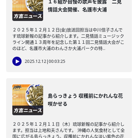
１６組が自慢の歌声を披露 二見
情話大会開催、名護市大浦
２０２５年１２月１２日(金)放送回担当は中川信子さんで
す琉球新報の記事から紹介します。二見情話ミュージック
ライン開通１３周年を記念した第１１回二見情話大会がこ
のほど、名護市大浦のわんさか大浦パークの特...
2025.12.12
|
00:03:25
島らっきょう 収穫前にかれんな花
咲かせる
２０２５年１２月１１日（木）琉球新報の記事から紹介し
ます。担当は上地和夫さんです。 沖縄の人気食材として全
国に広がる島らっきょう。収穫前にかれんな淡い紫色の花