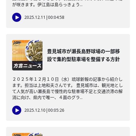
が咲きます。伊江島は島らっきょう...
2025.12.11
|
00:04:58
豊見城市が瀬長島野球場の一部移
設で集約型駐車場を整備する方針
２０２５年１２月１０日（水）琉球新報の記事から紹介し
ます。担当は上地和夫さんです。 豊見城市は、観光地とし
て人気が高い瀬長島で慢性的な駐車場不足と交通渋滞の解
消に向け、県内で唯一、４面のグラ...
2025.12.10
|
00:05:26