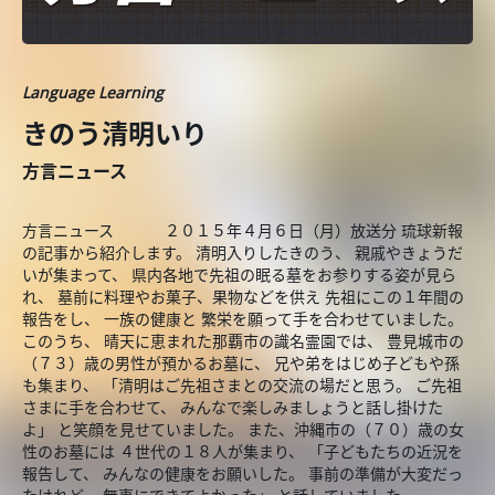
Language Learning
きのう清明いり
方言ニュース
方言ニュース ２０１５年４月６日（月）放送分 琉球新報
の記事から紹介します。 清明入りしたきのう、 親戚やきょうだ
いが集まって、 県内各地で先祖の眠る墓をお参りする姿が見ら
れ、 墓前に料理やお菓子、果物などを供え 先祖にこの１年間の
報告をし、 一族の健康と 繁栄を願って手を合わせていました。
このうち、 晴天に恵まれた那覇市の識名霊園では、 豊見城市の
（７３）歳の男性が預かるお墓に、 兄や弟をはじめ子どもや孫
も集まり、 「清明はご先祖さまとの交流の場だと思う。 ご先祖
さまに手を合わせて、 みんなで楽しみましょうと話し掛けた
よ」 と笑顔を見せていました。 また、沖縄市の（７０）歳の女
性のお墓には ４世代の１８人が集まり、 「子どもたちの近況を
報告して、 みんなの健康をお願いした。 事前の準備が大変だっ