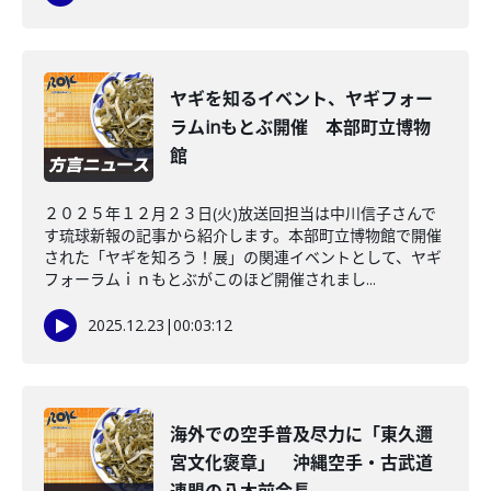
ヤギを知るイベント、ヤギフォー
ラムinもとぶ開催 本部町立博物
館
２０２５年１２月２３日(火)放送回担当は中川信子さんで
す琉球新報の記事から紹介します。本部町立博物館で開催
された「ヤギを知ろう！展」の関連イベントとして、ヤギ
フォーラムｉｎもとぶがこのほど開催されまし...
2025.12.23
|
00:03:12
海外での空手普及尽力に「東久邇
宮文化褒章」 沖縄空手・古武道