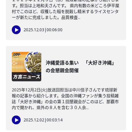
す。担当は上地和夫さんです。 県内有数の米どころ伊平屋
村でこのほど、収穫した稲を脱穀し精米するライスセンタ
ーが新たに完成しました。品質検査...
2025.12.03
|
00:06:00
沖縄愛語る集い 「大好き沖縄」
の会懇親会開催
2025年12月2日(火)放送回担当は中川信子さんです琉球新
報の記事から紹介します。全国の沖縄ファンが集う投稿雑
誌「大好き沖縄」の会の第１回懇親会がこのほど、那覇市
内で開かれ、県外の８人を含む３０人余...
2025.12.02
|
00:03:14