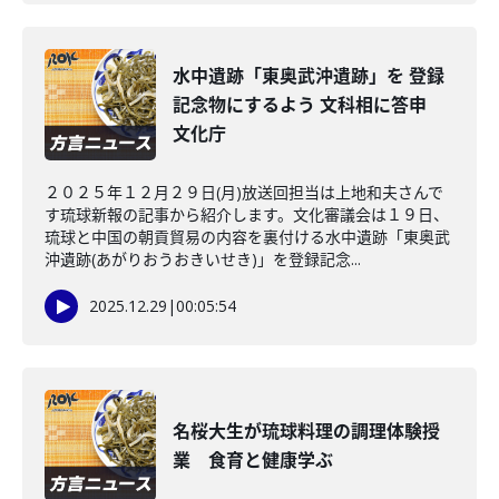
水中遺跡「東奥武沖遺跡」を 登録
記念物にするよう 文科相に答申
文化庁
２０２５年１２月２９日(月)放送回担当は上地和夫さんで
す琉球新報の記事から紹介します。文化審議会は１９日、
琉球と中国の朝貢貿易の内容を裏付ける水中遺跡「東奥武
沖遺跡(あがりおうおきいせき)」を登録記念...
2025.12.29
|
00:05:54
名桜大生が琉球料理の調理体験授
業 食育と健康学ぶ