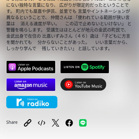
にない独特な言葉になり、 広がりが限定的だったということで
す。 町内でも屋嘉や伊芸、並里でも 言葉やイントネーションが
異なるということで、 仲間さんは 「使われている範囲が狭い言
葉は 消える速度が早い。 この辺で止めないといけない」 と
警鐘を鳴らします。 受講生はほとんどが地元の金武の町民で、
金武出身で在住の 比嘉いずみさん（４６）歳は 「子どもに方言
を聞かれても 分からないことがあった。 いい言葉だから、
しっかり学んで 残していきたい」 と話しています。
Share