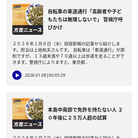
自転車の車道通行「高齢者や子ど
もたちは無理しないで」 警視庁呼
びかけ
２０２６年１月８日（木）琉球新報の記事から紹介しま
す。担当は上地和夫さんです。 自転車は「車道通行」が原
則ですが、１３歳未満や７０歳以上は歩道を走ることがで
きます。警視庁によりますと、東京都...
2026.01.08
|
00:05:29
本島中南部で免許を持たない人 ２
０年後に２５万人超の試算
２０２６年１月７日（水）琉球新報の記事から紹介しま