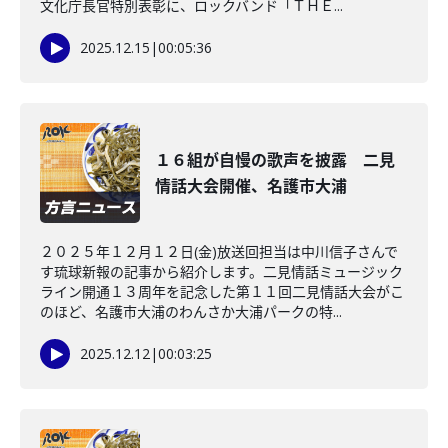
文化庁長官特別表彰に、ロックバンド「ＴＨＥ...
2025.12.15
|
00:05:36
１６組が自慢の歌声を披露 二見
情話大会開催、名護市大浦
２０２５年１２月１２日(金)放送回担当は中川信子さんで
す琉球新報の記事から紹介します。二見情話ミュージック
ライン開通１３周年を記念した第１１回二見情話大会がこ
のほど、名護市大浦のわんさか大浦パークの特...
2025.12.12
|
00:03:25