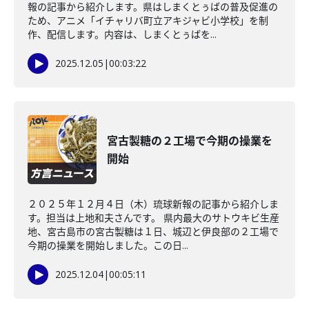
報の記事から紹介します。県はしまくとぅばの普及促進の
ため、アニメ「イチャリバ町立アキジャビ小学校」を制
作、配信します。内容は、しまくとぅばを...
2025.12.05
|
00:03:22
宮古製糖の２工場で今期の操業を
開始
２０２５年１２月４日（木）琉球新報の記事から紹介しま
す。担当は上地和夫さんです。 県内最大のサトウキビ生産
地、宮古島市の宮古製糖は１日、城辺と伊良部の２工場で
今期の操業を開始しました。この日...
2025.12.04
|
00:05:11