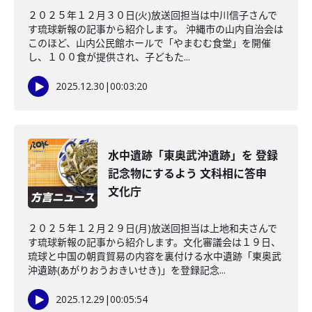
２０２５年１２月３０日(火)放送回担当は中川信子さんで
す琉球新報の記事から紹介します。 沖縄市の山内自治会は
このほど、山内公民館ホールで「やまむむ食堂」を開催
し、１００食が提供され、子どもた...
2025.12.30
|
00:03:20
水中遺跡「東奥武沖遺跡」を 登録
記念物にするよう 文科相に答申
文化庁
２０２５年１２月２９日(月)放送回担当は上地和夫さんで
す琉球新報の記事から紹介します。文化審議会は１９日、
琉球と中国の朝貢貿易の内容を裏付ける水中遺跡「東奥武
沖遺跡(あがりおうおきいせき)」を登録記念...
2025.12.29
|
00:05:54