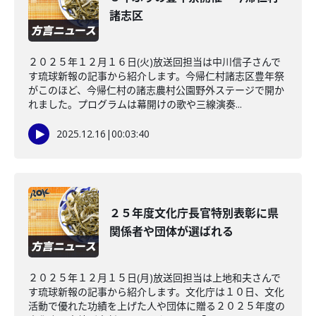
諸志区
２０２５年１２月１６日(火)放送回担当は中川信子さんで
す琉球新報の記事から紹介します。今帰仁村諸志区豊年祭
がこのほど、今帰仁村の諸志農村公園野外ステージで開か
れました。プログラムは幕開けの歌や三線演奏...
2025.12.16
|
00:03:40
２５年度文化庁長官特別表彰に県
関係者や団体が選ばれる
２０２５年１２月１５日(月)放送回担当は上地和夫さんで
す琉球新報の記事から紹介します。文化庁は１０日、文化
活動で優れた功績を上げた人や団体に贈る２０２５年度の