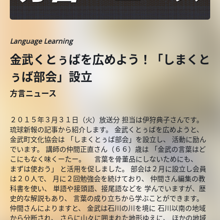
Language Learning
金武くとぅばを広めよう！「しまくと
ぅば部会」設立
方言ニュース
２０１５年３月３１日（火）放送分 担当は伊狩典子さんです。
琉球新報の記事から紹介します。 金武くとぅばを広めようと、
金武町文化協会は 「しまくとぅば部会」を設立し、 活動に励ん
でいます。 講師の仲間正直さん（６６）歳は 「金武の言葉はど
こにもなく味くーたー。 言葉を骨董品にしないためにも、
まずは使おう」 と活用を促しました。 部会は２月に設立し会員
は２０人で、 月に２回勉強会を続けており、 仲間さん編集の教
科書を使い、 単語や接頭語、接尾語などを 学んでいますが、歴
史的な解説もあり、 言葉の成り立ちから学ぶことができます。
仲間さんによりますと、 金武は石川の川を境に 石川以南の地域
から分断され、 さらに山々に囲まれた地形ゆえに、 ほかの地域