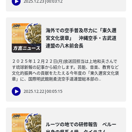
2025.12.23
|
00:03:12
海外での空手普及尽力に「東久邇
宮文化褒章」 沖縄空手・古武道
連盟の八木前会長
２０２５年１２月２２日(月)放送回担当は上地和夫さんで
す琉球新報の記事から紹介します。芸能、音楽、教育など
文化的振興への貢献をたたえる今年度の「東久邇宮文化褒
章」に、国際明武館剛柔流空手道連盟総本部の...
2025.12.22
|
00:05:15
ルーツの地での研修報告 ペルー