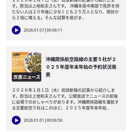
す。担当は上地和夫さんです。 沖縄本島中南部で免許を持
たない人は２０年後に少なくとも２５万人となり、現状か
ら２倍に増える。そんな試算を県がま...
2026.01.07
|
00:06:11
沖縄関係航空路線の主要５社が２
０２５年度年末年始の予約状況発
表
２０２６年１月１日（木）琉球新報の記事から紹介しま
す。担当は上地和夫さんです。公開放送でニュースの前後
に会場でのおしゃべりがあります。沖縄関係路線を運航す
る主要航空５社はこのほど、２０２５年度年末年始...
2026.01.01
|
00:06:50