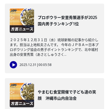
プロボウラー安里秀策選手が2025
国内男子ランキング1位
２０２５年１２月３１日（水）琉球新報の記事から紹介し
ます。担当は上地和夫さんです。 今年のＪＰＢＡ＝日本プ
ロボウリング協会の男子ポイントランキングで、北中城村
出身の安里秀策（あさとしゅうさく...
2025.12.31
|
00:05:58
やまむむ食堂開催で子ども達の笑
顔 沖縄市山内自治会