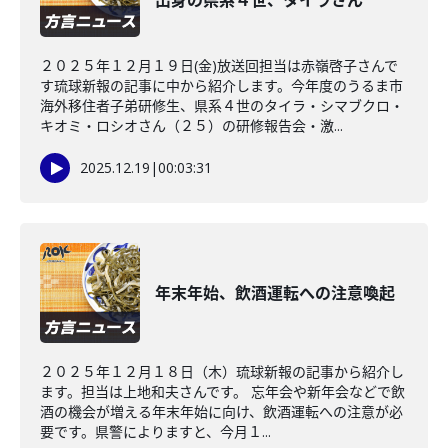
出身の県系４世、タイラさん
２０２５年１２月１９日(金)放送回担当は赤嶺啓子さんで
す琉球新報の記事に中から紹介します。今年度のうるま市
海外移住者子弟研修生、県系４世のタイラ・シマブクロ・
キオミ・ロシオさん（２５）の研修報告会・激...
2025.12.19
|
00:03:31
年末年始、飲酒運転への注意喚起
２０２５年１２月１８日（木）琉球新報の記事から紹介し
ます。担当は上地和夫さんです。 忘年会や新年会などで飲
酒の機会が増える年末年始に向け、飲酒運転への注意が必
要です。県警によりますと、今月１...