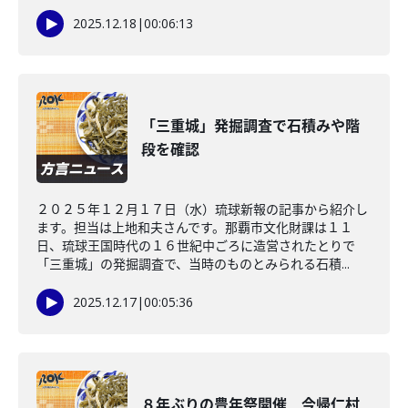
2025.12.18
|
00:06:13
「三重城」発掘調査で石積みや階
段を確認
２０２５年１２月１７日（水）琉球新報の記事から紹介し
ます。担当は上地和夫さんです。那覇市文化財課は１１
日、琉球王国時代の１６世紀中ごろに造営されたとりで
「三重城」の発掘調査で、当時のものとみられる石積...
2025.12.17
|
00:05:36
８年ぶりの豊年祭開催 今帰仁村