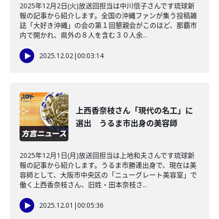
2025年12月2日(火)放送回担当は中川信子さんです琉球新
報の記事から紹介します。全国の沖縄ファンが集う投稿雑
誌「大好き沖縄」の会の第１回懇親会がこのほど、那覇市
内で開かれ、県外の８人を含む３０人余...
2025.12.02
|
00:03:14
上西香奈枝さん「現代の名工」に
選出 うるま市出身の美容師
2025年12月1日(月)放送回担当は上地和夫さんです琉球新
報の記事から紹介します。うるま市勝連出身で、現在は美
容師として、大阪市中央区の「ニューグレート美容室」で
働く上西香奈枝さん、旧姓・田本奈枝さ...
2025.12.01
|
00:05:36