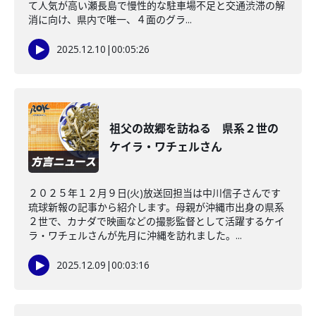
て人気が高い瀬長島で慢性的な駐車場不足と交通渋滞の解
消に向け、県内で唯一、４面のグラ...
2025.12.10
|
00:05:26
祖父の故郷を訪ねる 県系２世の
ケイラ・ワチェルさん
２０２５年１２月９日(火)放送回担当は中川信子さんです
琉球新報の記事から紹介します。母親が沖縄市出身の県系
２世で、カナダで映画などの撮影監督として活躍するケイ
ラ・ワチェルさんが先月に沖縄を訪れました。...
2025.12.09
|
00:03:16