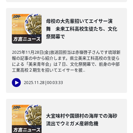
母校の大先輩招いてエイサー演
舞 未来工科高校生徒たち、文化
祭開幕で
2025年11月28日(金)放送回担当は赤嶺啓子さんです琉球新
報の記事の中から紹介します。県立美来工科高校の生徒ら
による「美来青年会」は７日、文化祭開幕で、前身の中部
工業高校２期生を招いてエイサーを披...
2025.11.28
|
00:03:33
大宜味村や国頭村の海岸での海砂
流出でウミガメ産卵危機