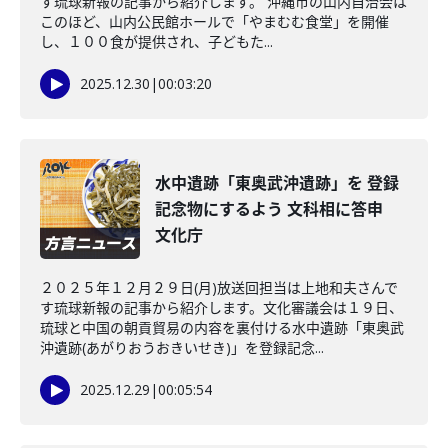
す琉球新報の記事から紹介します。 沖縄市の山内自治会は
このほど、山内公民館ホールで「やまむむ食堂」を開催
し、１００食が提供され、子どもた...
2025.12.30
|
00:03:20
水中遺跡「東奥武沖遺跡」を 登録
記念物にするよう 文科相に答申
文化庁
２０２５年１２月２９日(月)放送回担当は上地和夫さんで
す琉球新報の記事から紹介します。文化審議会は１９日、
琉球と中国の朝貢貿易の内容を裏付ける水中遺跡「東奥武
沖遺跡(あがりおうおきいせき)」を登録記念...
2025.12.29
|
00:05:54