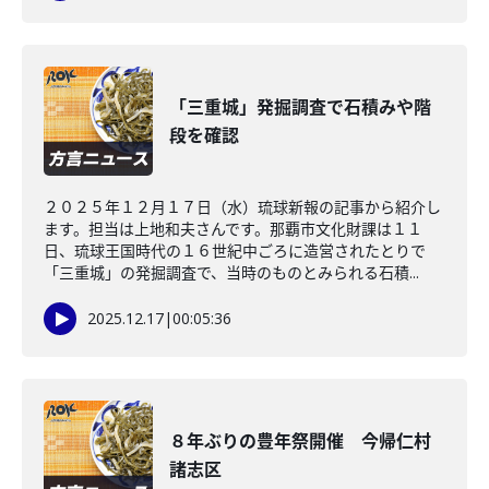
「三重城」発掘調査で石積みや階
段を確認
２０２５年１２月１７日（水）琉球新報の記事から紹介し
ます。担当は上地和夫さんです。那覇市文化財課は１１
日、琉球王国時代の１６世紀中ごろに造営されたとりで
「三重城」の発掘調査で、当時のものとみられる石積...
2025.12.17
|
00:05:36
８年ぶりの豊年祭開催 今帰仁村
諸志区