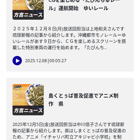
CGを楽しめる「たびんちゅレー
ル」運航開始 ゆいレール
２０２５年１２月８日(月)放送回担当は上地和夫さんです
琉球新報の記事から紹介します。沖縄都市モノレール＝ゆ
いレールがあす９日から、ＣＧを楽しめるスクリーンを搭
載した特別車両の運行を始めます。「たびんち...
2025.12.08
|
00:05:27
島くとぅば普及促進でアニメ制
作 県
2025年12月5日(金)放送回担当は中川信子さんです琉球新
報の記事から紹介します。県はしまくとぅばの普及促進の
ため、アニメ「イチャリバ町立アキジャビ小学校」を制