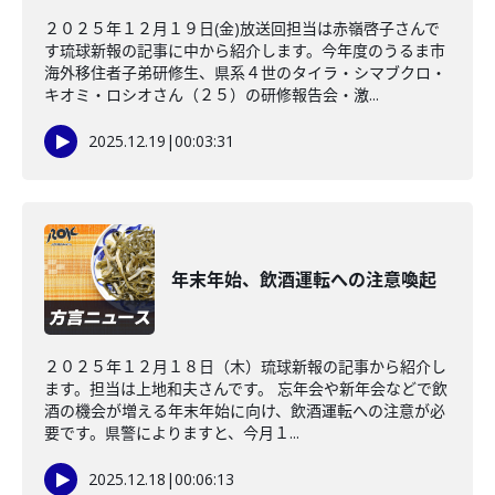
２０２５年１２月１９日(金)放送回担当は赤嶺啓子さんで
す琉球新報の記事に中から紹介します。今年度のうるま市
海外移住者子弟研修生、県系４世のタイラ・シマブクロ・
キオミ・ロシオさん（２５）の研修報告会・激...
2025.12.19
|
00:03:31
年末年始、飲酒運転への注意喚起
２０２５年１２月１８日（木）琉球新報の記事から紹介し
ます。担当は上地和夫さんです。 忘年会や新年会などで飲
酒の機会が増える年末年始に向け、飲酒運転への注意が必
要です。県警によりますと、今月１...
2025.12.18
|
00:06:13