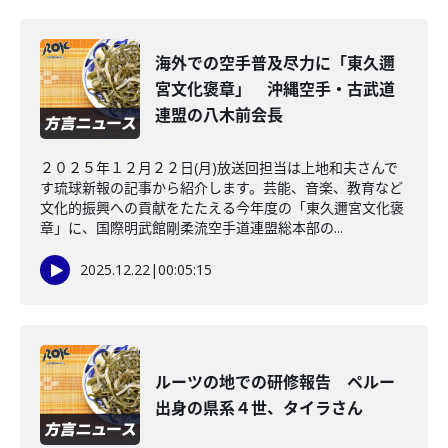
海外での空手普及尽力に「東久邇
宮文化褒章」 沖縄空手・古武道
連盟の八木前会長
２０２５年１２月２２日(月)放送回担当は上地和夫さんで
す琉球新報の記事から紹介します。芸能、音楽、教育など
文化的振興への貢献をたたえる今年度の「東久邇宮文化褒
章」に、国際明武館剛柔流空手道連盟総本部の...
2025.12.22
|
00:05:15
ルーツの地での研修報告 ペルー
出身の県系４世、タイラさん