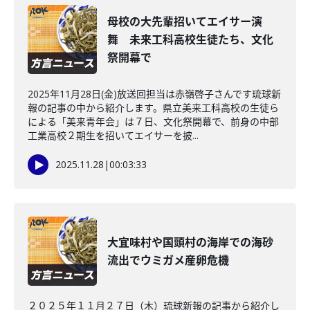
母校の大先輩招いてエイサー演
舞 未来工科高校生徒たち、文化
祭開幕で
2025年11月28日(金)放送回担当は赤嶺啓子さんです琉球新
報の記事の中から紹介します。県立美来工科高校の生徒ら
による「美来青年会」は７日、文化祭開幕で、前身の中部
工業高校２期生を招いてエイサーを披...
2025.11.28
|
00:03:33
大宜味村や国頭村の海岸での海砂
流出でウミガメ産卵危機
２０２５年１１月２７日（木）琉球新報の記事から紹介し