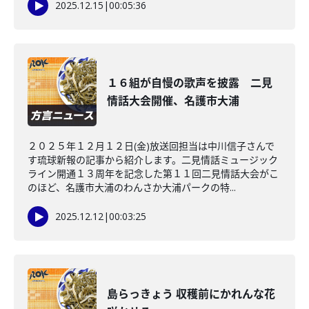
2025.12.15
|
00:05:36
１６組が自慢の歌声を披露 二見
情話大会開催、名護市大浦
２０２５年１２月１２日(金)放送回担当は中川信子さんで
す琉球新報の記事から紹介します。二見情話ミュージック
ライン開通１３周年を記念した第１１回二見情話大会がこ
のほど、名護市大浦のわんさか大浦パークの特...
2025.12.12
|
00:03:25
島らっきょう 収穫前にかれんな花