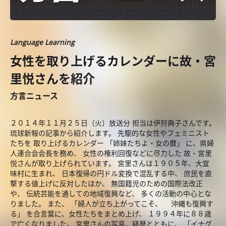
Language Learning
女性を取り上げるカレンダーに故・宮
里悦さんを紹介
方言ニュース
２０１４年１１月２５日（火）放送分 担当は伊狩典子さんです。
琉球新報の記事から紹介します。 先駆的な女性やフェミニスト
たちを 取り上げるカレンダー 「姉妹たちよ・女の暦」 に、県婦
人連合会会長を務め、 女性の権利回復などに尽力した 故・宮里
悦さんが取り上げられています。 宮里さんは１９０５年、大宜
味村に生まれ、 日本復帰の円ドル変換で混乱する中、 庶民を直
撃する値上げに反対したほか、 無国籍児のための国際法改正
や、 伝統芸能を通しての地域復興など、 多くの活動の中心とな
りました。 また、 「婦人が立ち上がってこそ、 沖縄も復興す
る」 を合言葉に、女性たちをまとめ上げ、 １９９４年に８８歳
で亡くなりました。 宮里さんの写真、経歴とともに、 「イナグ