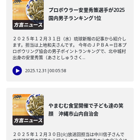
プロボウラー安里秀策選手が2025
国内男子ランキング1位
２０２５年１２月３１日（水）琉球新報の記事から紹介し
ます。担当は上地和夫さんです。 今年のＪＰＢＡ＝日本プ
ロボウリング協会の男子ポイントランキングで、北中城村
出身の安里秀策（あさとしゅうさく...
2025.12.31
|
00:05:58
やまむむ食堂開催で子ども達の笑
顔 沖縄市山内自治会
２０２５年１２月３０日(火)放送回担当は中川信子さんで