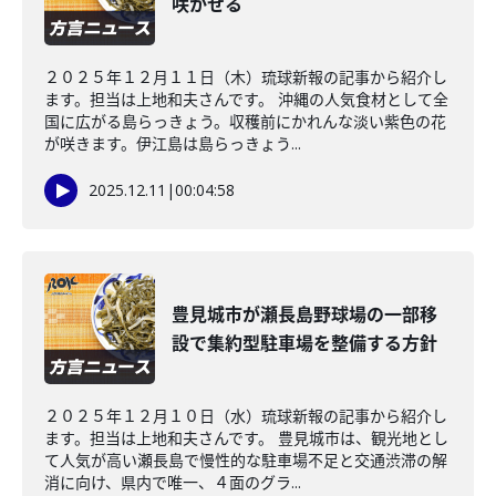
咲かせる
２０２５年１２月１１日（木）琉球新報の記事から紹介し
ます。担当は上地和夫さんです。 沖縄の人気食材として全
国に広がる島らっきょう。収穫前にかれんな淡い紫色の花
が咲きます。伊江島は島らっきょう...
2025.12.11
|
00:04:58
豊見城市が瀬長島野球場の一部移
設で集約型駐車場を整備する方針
２０２５年１２月１０日（水）琉球新報の記事から紹介し
ます。担当は上地和夫さんです。 豊見城市は、観光地とし
て人気が高い瀬長島で慢性的な駐車場不足と交通渋滞の解
消に向け、県内で唯一、４面のグラ...