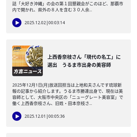
誌「大好き沖縄」の会の第１回懇親会がこのほど、那覇市
内で開かれ、県外の８人を含む３０人余...
2025.12.02
|
00:03:14
上西香奈枝さん「現代の名工」に
選出 うるま市出身の美容師
2025年12月1日(月)放送回担当は上地和夫さんです琉球新
報の記事から紹介します。うるま市勝連出身で、現在は美
容師として、大阪市中央区の「ニューグレート美容室」で
働く上西香奈枝さん、旧姓・田本奈枝さ...
2025.12.01
|
00:05:36