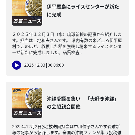
伊平屋島にライスセンターが新た
に完成
２０２５年１２月３日（水）琉球新報の記事から紹介しま
す。担当は上地和夫さんです。 県内有数の米どころ伊平屋
村でこのほど、収穫した稲を脱穀し精米するライスセンタ
ーが新たに完成しました。品質検査...
2025.12.03
|
00:06:00
沖縄愛語る集い 「大好き沖縄」
の会懇親会開催
2025年12月2日(火)放送回担当は中川信子さんです琉球新
報の記事から紹介します。全国の沖縄ファンが集う投稿雑