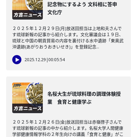
記念物にするよう 文科相に答申
文化庁
２０２５年１２月２９日(月)放送回担当は上地和夫さんで
す琉球新報の記事から紹介します。文化審議会は１９日、
琉球と中国の朝貢貿易の内容を裏付ける水中遺跡「東奥武
沖遺跡(あがりおうおきいせき)」を登録記念...
2025.12.29
|
00:05:54
名桜大生が琉球料理の調理体験授
業 食育と健康学ぶ
２０２５年１２月２６日(金)放送回担当は赤嶺啓子さんで
す琉球新報の記事の中から紹介します。名桜大学人間健康
学部健康情報学科の２年生向けの講義「食育と健康」がこ