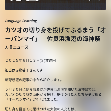
Language Learning
カツオの切り身を投げてふるまう「オ
ーバンマイ」 佐良浜漁港の海神祭
方言ニュース
２０２５年６月１３日(金)放送回
担当は赤嶺啓子さんです
琉球新報の記事の中から紹介します。
５月３０日に伊良部漁協が佐良浜漁港で開いた海神祭では、
カツオの切り身を漁船から投げ、駆けつけた人たちが受け取る
「オーバンマイ」が行われました。
切り身を目当てに駆けつけた大勢の人たちは、