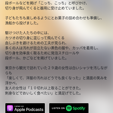
段ボールなどを掲げ「こっち、こっち」と呼びかけ、
切り身が飛んでくると器用に受け止めていました。
子どもたちも楽しめるようにとお菓子の詰め合わせも準備し、
漁船から投げました。
駆けつけた人たちの中には、
カツオの切り身に混じって飛んでくる
血しぶきを避けるための工夫が見られ、
多くの人は汚れが目立たない黒色の服や、カッパを着用し、
切り身を効率良く取るために発泡スチロールや
段ボール、かごなどを掲げていました。
東京から観光で訪れていた２９歳の女性は白いシャツを汚しなが
らも
「楽しくて、洋服の汚れはどうでも良くなった」と満面の笑みを
浮かべ、
友人の女性は「１０切れ以上取ることができた。
刺身などでおいしく食べたい」と満足げでした。