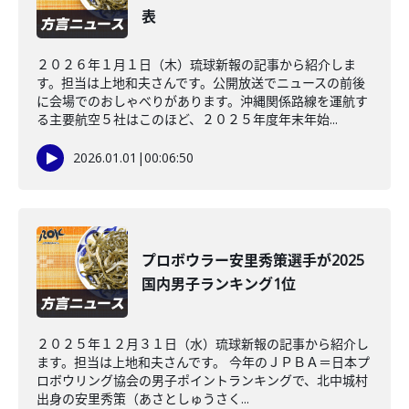
表
２０２６年１月１日（木）琉球新報の記事から紹介しま
す。担当は上地和夫さんです。公開放送でニュースの前後
に会場でのおしゃべりがあります。沖縄関係路線を運航す
る主要航空５社はこのほど、２０２５年度年末年始...
2026.01.01
|
00:06:50
プロボウラー安里秀策選手が2025
国内男子ランキング1位
２０２５年１２月３１日（水）琉球新報の記事から紹介し
ます。担当は上地和夫さんです。 今年のＪＰＢＡ＝日本プ
ロボウリング協会の男子ポイントランキングで、北中城村
出身の安里秀策（あさとしゅうさく...