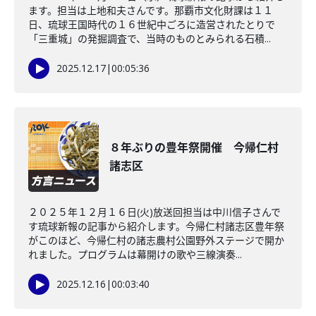
ます。担当は上地和夫さんです。那覇市文化財課は１１
日、琉球王国時代の１６世紀中ごろに造営されたとりで
「三重城」の発掘調査で、当時のものとみられる石積...
2025.12.17
|
00:05:36
８年ぶりの豊年祭開催 今帰仁村
諸志区
２０２５年１２月１６日(火)放送回担当は中川信子さんで
す琉球新報の記事から紹介します。今帰仁村諸志区豊年祭
がこのほど、今帰仁村の諸志農村公園野外ステージで開か
れました。プログラムは幕開けの歌や三線演奏...
2025.12.16
|
00:03:40