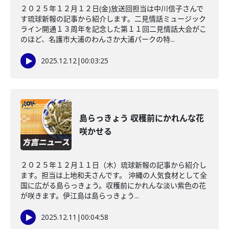
２０２５年１２月１２日(金)放送回担当は中川信子さんで
す琉球新報の記事から紹介します。二見情話ミュージック
ライン開通１３周年を記念した第１１回二見情話大会がこ
のほど、名護市大浦のわんさか大浦パークの特...
2025.12.12
|
00:03:25
島らっきょう 収穫前にかれんな花
咲かせる
２０２５年１２月１１日（木）琉球新報の記事から紹介し
ます。担当は上地和夫さんです。 沖縄の人気食材として全
国に広がる島らっきょう。収穫前にかれんな淡い紫色の花
が咲きます。伊江島は島らっきょう...
2025.12.11
|
00:04:58