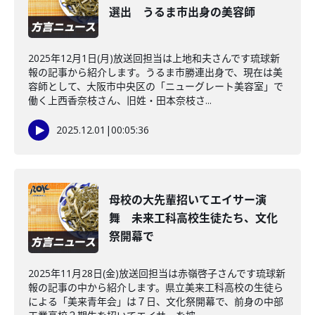
選出 うるま市出身の美容師
2025年12月1日(月)放送回担当は上地和夫さんです琉球新
報の記事から紹介します。うるま市勝連出身で、現在は美
容師として、大阪市中央区の「ニューグレート美容室」で
働く上西香奈枝さん、旧姓・田本奈枝さ...
2025.12.01
|
00:05:36
母校の大先輩招いてエイサー演
舞 未来工科高校生徒たち、文化
祭開幕で
2025年11月28日(金)放送回担当は赤嶺啓子さんです琉球新
報の記事の中から紹介します。県立美来工科高校の生徒ら
による「美来青年会」は７日、文化祭開幕で、前身の中部