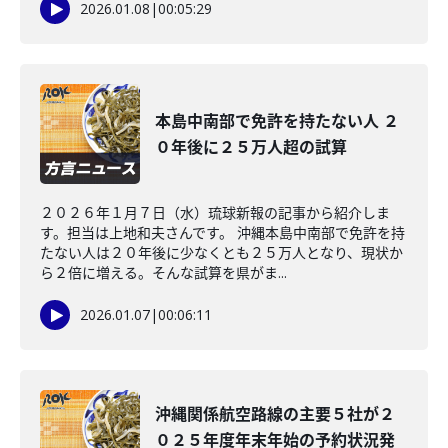
2026.01.08
|
00:05:29
本島中南部で免許を持たない人 ２
０年後に２５万人超の試算
２０２６年１月７日（水）琉球新報の記事から紹介しま
す。担当は上地和夫さんです。 沖縄本島中南部で免許を持
たない人は２０年後に少なくとも２５万人となり、現状か
ら２倍に増える。そんな試算を県がま...
2026.01.07
|
00:06:11
沖縄関係航空路線の主要５社が２
０２５年度年末年始の予約状況発