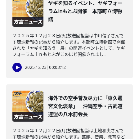
ヤギを知るイベント、ヤギフォー
ラムinもとぶ開催 本部町立博物
館
２０２５年１２月２３日(火)放送回担当は中川信子さんで
す琉球新報の記事から紹介します。本部町立博物館で開催
された「ヤギを知ろう！展」の関連イベントとして、ヤギ
フォーラムｉｎもとぶがこのほど開催されまし...
2025.12.23
|
00:03:12
海外での空手普及尽力に「東久邇
宮文化褒章」 沖縄空手・古武道
連盟の八木前会長
２０２５年１２月２２日(月)放送回担当は上地和夫さんで
す琉球新報の記事から紹介します。芸能、音楽、教育など