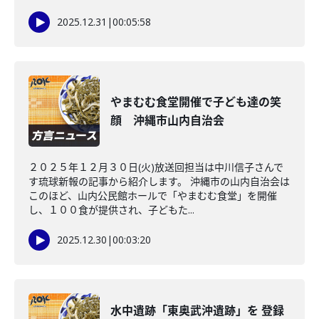
2025.12.31
|
00:05:58
やまむむ食堂開催で子ども達の笑
顔 沖縄市山内自治会
２０２５年１２月３０日(火)放送回担当は中川信子さんで
す琉球新報の記事から紹介します。 沖縄市の山内自治会は
このほど、山内公民館ホールで「やまむむ食堂」を開催
し、１００食が提供され、子どもた...
2025.12.30
|
00:03:20
水中遺跡「東奥武沖遺跡」を 登録