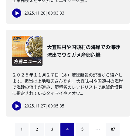
工業高校２期生を招いてエイサーを披...
2025.11.28
|
00:03:33
大宜味村や国頭村の海岸での海砂
流出でウミガメ産卵危機
２０２５年１１月２７日（木）琉球新報の記事から紹介し
ます。担当は上地和夫さんです。 大宜味村や国頭村の海岸
で海砂の流出が進み、環境省のレッドリストで絶滅危惧種
に指定されているタイマイやアオウ...
2025.11.27
|
00:05:35
…
1
2
3
4
5
87