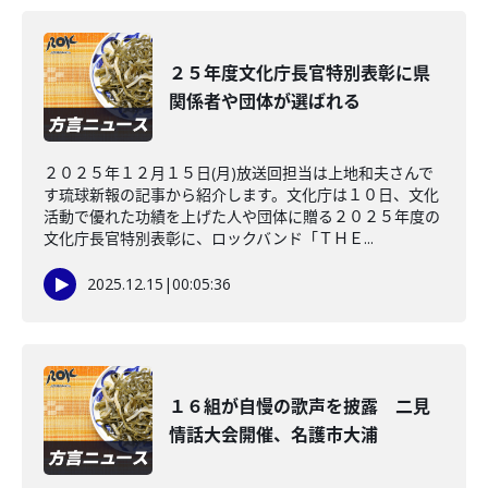
２５年度文化庁長官特別表彰に県
関係者や団体が選ばれる
２０２５年１２月１５日(月)放送回担当は上地和夫さんで
す琉球新報の記事から紹介します。文化庁は１０日、文化
活動で優れた功績を上げた人や団体に贈る２０２５年度の
文化庁長官特別表彰に、ロックバンド「ＴＨＥ...
2025.12.15
|
00:05:36
１６組が自慢の歌声を披露 二見
情話大会開催、名護市大浦