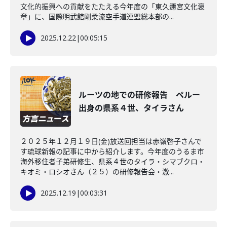
文化的振興への貢献をたたえる今年度の「東久邇宮文化褒
章」に、国際明武館剛柔流空手道連盟総本部の...
2025.12.22
|
00:05:15
ルーツの地での研修報告 ペルー
出身の県系４世、タイラさん
２０２５年１２月１９日(金)放送回担当は赤嶺啓子さんで
す琉球新報の記事に中から紹介します。今年度のうるま市
海外移住者子弟研修生、県系４世のタイラ・シマブクロ・
キオミ・ロシオさん（２５）の研修報告会・激...
2025.12.19
|
00:03:31