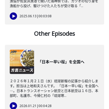
漁協が佐良浜漁港で開いた海神祭では、カツオの切り身を
漁船から投げ、駆けつけた人たちが受け取る「...
2025.06.13
|
00:03:08
Other Episodes
「日本一早い桜」を全国へ
２０２６年１月２１日（水）琉球新報の記事から紹介しま
す。担当は上地和夫さんです。 「日本一早い桜」を全国へ
―。日本トランスオーシャン航空と日本航空は１６日、本
部町、名護市、今帰仁村の「琉球寒...
2026.01.21
|
00:04:28