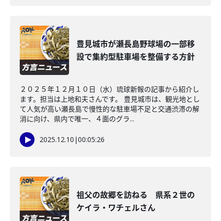
豊見城市が瀬長島野球場の一部移
設で集約型駐車場を整備する方針
２０２５年１２月１０日（水）琉球新報の記事から紹介し
ます。担当は上地和夫さんです。 豊見城市は、観光地とし
て人気が高い瀬長島で慢性的な駐車場不足と交通渋滞の解
消に向け、県内で唯一、４面のグラ...
2025.12.10
|
00:05:26
祖父の故郷を訪ねる 県系２世の
ケイラ・ワチェルさん