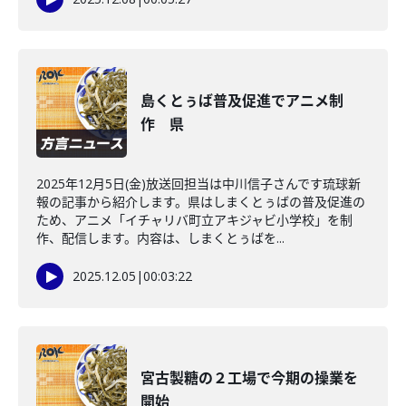
島くとぅば普及促進でアニメ制
作 県
2025年12月5日(金)放送回担当は中川信子さんです琉球新
報の記事から紹介します。県はしまくとぅばの普及促進の
ため、アニメ「イチャリバ町立アキジャビ小学校」を制
作、配信します。内容は、しまくとぅばを...
2025.12.05
|
00:03:22
宮古製糖の２工場で今期の操業を
開始