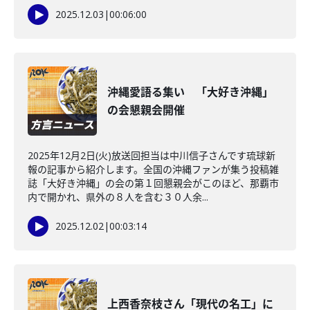
2025.12.03
|
00:06:00
沖縄愛語る集い 「大好き沖縄」
の会懇親会開催
2025年12月2日(火)放送回担当は中川信子さんです琉球新
報の記事から紹介します。全国の沖縄ファンが集う投稿雑
誌「大好き沖縄」の会の第１回懇親会がこのほど、那覇市
内で開かれ、県外の８人を含む３０人余...
2025.12.02
|
00:03:14
上西香奈枝さん「現代の名工」に