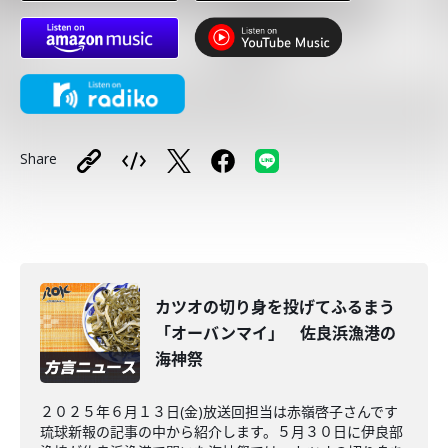
Share
カツオの切り身を投げてふるまう
「オーバンマイ」 佐良浜漁港の
海神祭
２０２５年６月１３日(金)放送回担当は赤嶺啓子さんです
琉球新報の記事の中から紹介します。５月３０日に伊良部