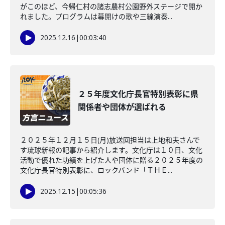
がこのほど、今帰仁村の諸志農村公園野外ステージで開か
れました。プログラムは幕開けの歌や三線演奏...
2025.12.16
|
00:03:40
２５年度文化庁長官特別表彰に県
関係者や団体が選ばれる
２０２５年１２月１５日(月)放送回担当は上地和夫さんで
す琉球新報の記事から紹介します。文化庁は１０日、文化
活動で優れた功績を上げた人や団体に贈る２０２５年度の
文化庁長官特別表彰に、ロックバンド「ＴＨＥ...
2025.12.15
|
00:05:36