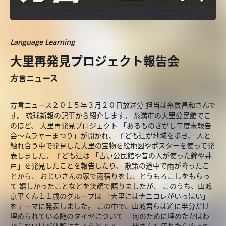
Language Learning
大里再発見プロジェクト報告会
方言ニュース
方言ニュース２０１５年３月２０日放送分 担当は糸数昌和さんで
す。 琉球新報の記事から紹介します。 糸満市の大里公民館でこ
のほど、 大里再発見プロジェクト 「あるものさがし年度末報告
会～ムラヤーまつり」が開かれ、 子ども達が地域を歩き、 人と
触れ合う中で発見した大里の宝物を絵地図やポスターを使って発
表しました。 子ども達は 「古い公民館や昔の人が使った鐘や井
戸」を発見したことを報告したり、 散策の途中で雨が降ったこ
とから、 おじいさんの家で雨宿りをし、とうもろこしをもらっ
て 嬉しかったことなどを笑顔で語りましたが、 このうち、山城
京平くん１１歳のグループは 「大里にはナニコレがいっぱい」
をテーマに発表しました。 この中で、山城君らは道に半分だけ
埋められている謎のタイヤについて 「何のために埋めたかはわ