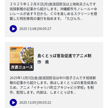
２０２５年１２月８日(月)放送回担当は上地和夫さんです
琉球新報の記事から紹介します。沖縄都市モノレール＝ゆ
いレールがあす９日から、ＣＧを楽しめるスクリーンを搭
載した特別車両の運行を始めます。「たびんち...
2025.12.08
|
00:05:27
島くとぅば普及促進でアニメ制
作 県
2025年12月5日(金)放送回担当は中川信子さんです琉球新
報の記事から紹介します。県はしまくとぅばの普及促進の
ため、アニメ「イチャリバ町立アキジャビ小学校」を制
作、配信します。内容は、しまくとぅばを...
2025.12.05
|
00:03:22