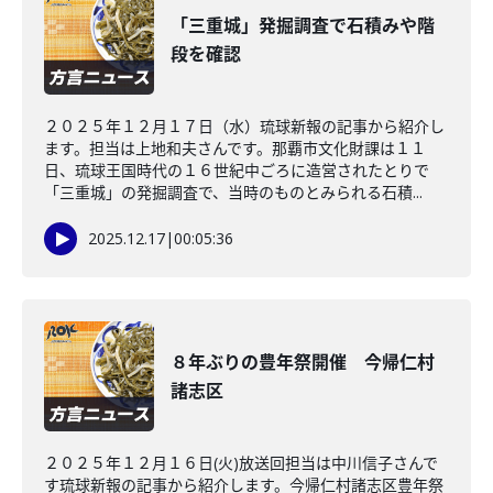
「三重城」発掘調査で石積みや階
段を確認
２０２５年１２月１７日（水）琉球新報の記事から紹介し
ます。担当は上地和夫さんです。那覇市文化財課は１１
日、琉球王国時代の１６世紀中ごろに造営されたとりで
「三重城」の発掘調査で、当時のものとみられる石積...
2025.12.17
|
00:05:36
８年ぶりの豊年祭開催 今帰仁村
諸志区
２０２５年１２月１６日(火)放送回担当は中川信子さんで
す琉球新報の記事から紹介します。今帰仁村諸志区豊年祭