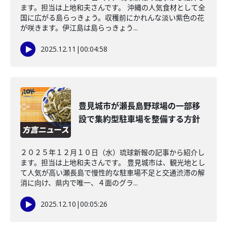
ます。担当は上地和夫さんです。 沖縄の人気食材として全
国に広がる島らっきょう。収穫前にかれんな淡い紫色の花
が咲きます。伊江島は島らっきょう...
2025.12.11
|
00:04:58
豊見城市が瀬長島野球場の一部移
設で集約型駐車場を整備する方針
２０２５年１２月１０日（水）琉球新報の記事から紹介し
ます。担当は上地和夫さんです。 豊見城市は、観光地とし
て人気が高い瀬長島で慢性的な駐車場不足と交通渋滞の解
消に向け、県内で唯一、４面のグラ...
2025.12.10
|
00:05:26