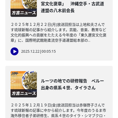
宮文化褒章」 沖縄空手・古武道
連盟の八木前会長
２０２５年１２月２２日(月)放送回担当は上地和夫さんで
す琉球新報の記事から紹介します。芸能、音楽、教育など
文化的振興への貢献をたたえる今年度の「東久邇宮文化褒
章」に、国際明武館剛柔流空手道連盟総本部の...
2025.12.22
|
00:05:15
ルーツの地での研修報告 ペルー
出身の県系４世、タイラさん
２０２５年１２月１９日(金)放送回担当は赤嶺啓子さんで
す琉球新報の記事に中から紹介します。今年度のうるま市
海外移住者子弟研修生、県系４世のタイラ・シマブクロ・