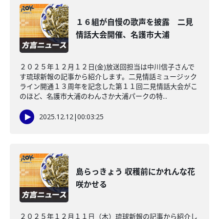
１６組が自慢の歌声を披露 二見
情話大会開催、名護市大浦
２０２５年１２月１２日(金)放送回担当は中川信子さんで
す琉球新報の記事から紹介します。二見情話ミュージック
ライン開通１３周年を記念した第１１回二見情話大会がこ
のほど、名護市大浦のわんさか大浦パークの特...
2025.12.12
|
00:03:25
島らっきょう 収穫前にかれんな花
咲かせる
２０２５年１２月１１日（木）琉球新報の記事から紹介し