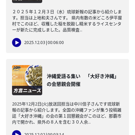
２０２５年１２月３日（水）琉球新報の記事から紹介しま
す。担当は上地和夫さんです。 県内有数の米どころ伊平屋
村でこのほど、収穫した稲を脱穀し精米するライスセンタ
ーが新たに完成しました。品質検査...
2025.12.03
|
00:06:00
沖縄愛語る集い 「大好き沖縄」
の会懇親会開催
2025年12月2日(火)放送回担当は中川信子さんです琉球新
報の記事から紹介します。全国の沖縄ファンが集う投稿雑
誌「大好き沖縄」の会の第１回懇親会がこのほど、那覇市
内で開かれ、県外の８人を含む３０人余...
2025.12.02
|
00:03:14