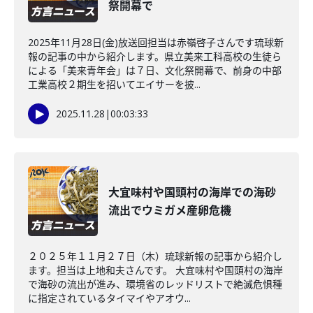
祭開幕で
2025年11月28日(金)放送回担当は赤嶺啓子さんです琉球新
報の記事の中から紹介します。県立美来工科高校の生徒ら
による「美来青年会」は７日、文化祭開幕で、前身の中部
工業高校２期生を招いてエイサーを披...
2025.11.28
|
00:03:33
大宜味村や国頭村の海岸での海砂
流出でウミガメ産卵危機
２０２５年１１月２７日（木）琉球新報の記事から紹介し
ます。担当は上地和夫さんです。 大宜味村や国頭村の海岸
で海砂の流出が進み、環境省のレッドリストで絶滅危惧種
に指定されているタイマイやアオウ...