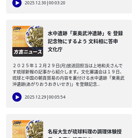
2025.12.30
|
00:03:20
水中遺跡「東奥武沖遺跡」を 登録
記念物にするよう 文科相に答申
文化庁
２０２５年１２月２９日(月)放送回担当は上地和夫さんで
す琉球新報の記事から紹介します。文化審議会は１９日、
琉球と中国の朝貢貿易の内容を裏付ける水中遺跡「東奥武
沖遺跡(あがりおうおきいせき)」を登録記念...
2025.12.29
|
00:05:54
名桜大生が琉球料理の調理体験授