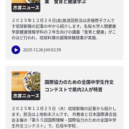
業 食育と健康学ぶ
２０２５年１２月２６日(金)放送回担当は赤嶺啓子さんで
す琉球新報の記事の中から紹介します。名桜大学人間健康
学部健康情報学科の２年生向けの講義「食育と健康」がこ
のほど行われ、琉球料理の調理体験授業が実施...
2025.12.26
|
00:02:39
国際協力のための全国中学生作文
コンテストで県内2人が特賞
２０２５年１２月２５日（木）琉球新報の記事から紹介し
ます。担当は上地和夫さんです。 外務省と日本国際連合協
会主催の「第６５回国際理解・国際協力のための全国中学
生作文コンテスト」で、石垣中学校...