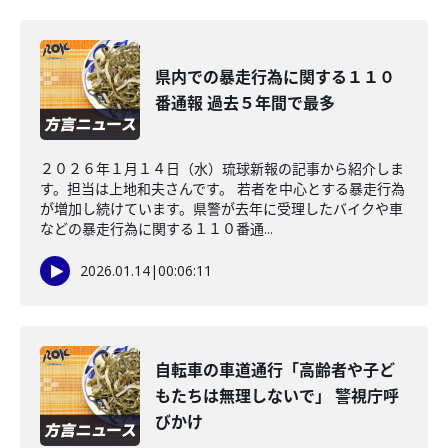
県内での暴走行為に関する１１０
番通報 過去５年間で最多
２０２６年１月１４日（水）琉球新報の記事から紹介しま
す。担当は上地和夫さんです。 若者を中心とする暴走行為
が増加し続けています。県警が去年に受理したバイクや車
などの暴走行為に関する１１０番通...
2026.01.14
|
00:06:11
自転車の車道通行「高齢者や子ど
もたちは無理しないで」 警視庁呼
びかけ