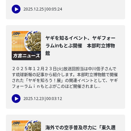
2025.12.25
|
00:05:24
ヤギを知るイベント、ヤギフォー
ラムinもとぶ開催 本部町立博物
館
２０２５年１２月２３日(火)放送回担当は中川信子さんで
す琉球新報の記事から紹介します。本部町立博物館で開催
された「ヤギを知ろう！展」の関連イベントとして、ヤギ
フォーラムｉｎもとぶがこのほど開催されまし...
2025.12.23
|
00:03:12
海外での空手普及尽力に「東久邇