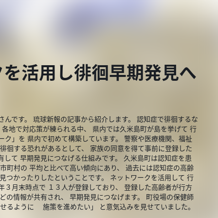
クを活用し徘徊早期発見へ
さんです。 琉球新報の記事から紹介します。 認知症で徘徊するな
 各地で対応策が練られる中、 県内では久米島町が島を挙げて 行
ーク」を 県内で初めて構築しています。 警察や医療機関、福祉
で徘徊する恐れがあるとして、 家族の同意を得て事前に登録した
有して 早期発見につなげる仕組みです。 久米島町は認知症を患
内市町村の 平均と比べて高い傾向にあり、 過去には認知症の高齢
 見つかったりしたということです。 ネットワークを活用して 行
年３月末時点で １３人が登録しており、 登録した高齢者が行方
などの情報が共有され、 早期発見につなげます。 町役場の保健師
らせるように 施策を進めたい」 と意気込みを見せていました。