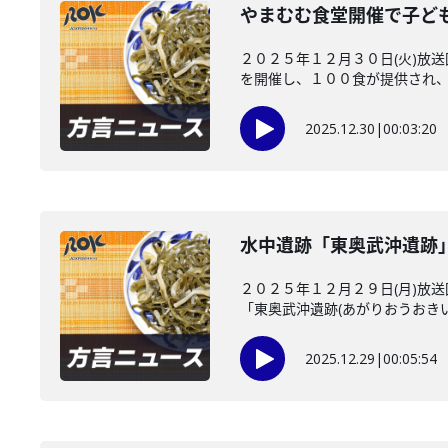
やまむむ食堂開催で子ど
２０２５年１２月３０日(火)放
を開催し、１００食が提供され、子
2025.12.30
|
00:03:20
水中遺跡「東奥武沖遺跡」
２０２５年１２月２９日(月)放
「東奥武沖遺跡(あがりおうおきいせ
2025.12.29
|
00:05:54