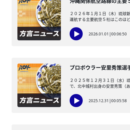
沖縄関係航空路線の主要
２０２６年１月１日（木）琉球
運航する主要航空５社はこのほど、
2026.01.01
|
00:06:50
プロボウラー安里秀策選手
２０２５年１２月３１日（水）琉
で、北中城村出身の安里秀策（あさ
2025.12.31
|
00:05:58