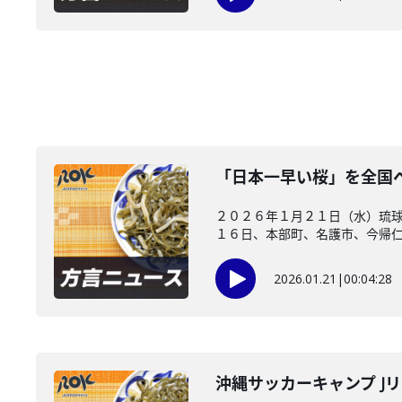
「日本一早い桜」を全国
２０２６年１月２１日（水）琉球
１６日、本部町、名護市、今帰仁村
2026.01.21
|
00:04:28
沖縄サッカーキャンプ J