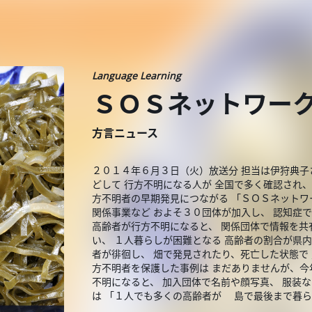
Language Learning
ＳＯＳネットワー
方言ニュース
２０１４年６月３日（火）放送分 担当は伊狩典子
どして 行方不明になる人が 全国で多く確認され、
方不明者の早期発見につながる 「ＳＯＳネットワ
関係事業など およそ３０団体が加入し、 認知症
高齢者が行方不明になると、 関係団体で情報を共
い、 １人暮らしが困難となる 高齢者の割合が県
者が徘徊し、 畑で発見されたり、死亡した状態で
方不明者を保護した事例は まだありませんが、今
不明になると、 加入団体で名前や顔写真、 服装
は 「１人でも多くの高齢者が 島で最後まで暮