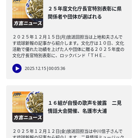
２５年度文化庁長官特別表彰に県
関係者や団体が選ばれる
２０２５年１２月１５日(月)放送回担当は上地和夫さんで
す琉球新報の記事から紹介します。文化庁は１０日、文化
活動で優れた功績を上げた人や団体に贈る２０２５年度の
文化庁長官特別表彰に、ロックバンド「ＴＨＥ...
2025.12.15
|
00:05:36
１６組が自慢の歌声を披露 二見
情話大会開催、名護市大浦
２０２５年１２月１２日(金)放送回担当は中川信子さんで
す琉球新報の記事から紹介します。二見情話ミュージック