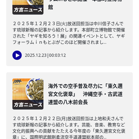
館
２０２５年１２月２３日(火)放送回担当は中川信子さんで
す琉球新報の記事から紹介します。本部町立博物館で開催
された「ヤギを知ろう！展」の関連イベントとして、ヤギ
フォーラムｉｎもとぶがこのほど開催されまし...
2025.12.23
|
00:03:12
海外での空手普及尽力に「東久邇
宮文化褒章」 沖縄空手・古武道
連盟の八木前会長
２０２５年１２月２２日(月)放送回担当は上地和夫さんで
す琉球新報の記事から紹介します。芸能、音楽、教育など
文化的振興への貢献をたたえる今年度の「東久邇宮文化褒
章」に、国際明武館剛柔流空手道連盟総本部の...