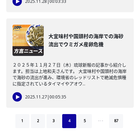
2025.11.28
|
00:03:33
大宜味村や国頭村の海岸での海砂
流出でウミガメ産卵危機
２０２５年１１月２７日（木）琉球新報の記事から紹介し
ます。担当は上地和夫さんです。 大宜味村や国頭村の海岸
で海砂の流出が進み、環境省のレッドリストで絶滅危惧種
に指定されているタイマイやアオウ...
2025.11.27
|
00:05:35
…
1
2
3
4
5
87