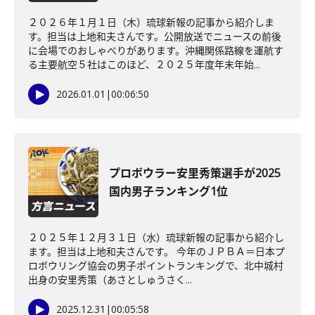
２０２６年１月１日（木）琉球新報の記事から紹介しま
す。担当は上地和夫さんです。公開放送でニュースの前後
に会場でのおしゃべりがあります。沖縄関係路線を運航す
る主要航空５社はこのほど、２０２５年度年末年始...
2026.01.01
|
00:06:50
プロボウラー安里秀策選手が2025
国内男子ランキング1位
２０２５年１２月３１日（水）琉球新報の記事から紹介し
ます。担当は上地和夫さんです。 今年のＪＰＢＡ＝日本プ
ロボウリング協会の男子ポイントランキングで、北中城村
出身の安里秀策（あさとしゅうさく...
2025.12.31
|
00:05:58