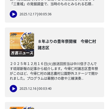
「三重城」の発掘調査で、当時のものとみられる石積...
2025.12.17
|
00:05:36
８年ぶりの豊年祭開催 今帰仁村
諸志区
２０２５年１２月１６日(火)放送回担当は中川信子さんで
す琉球新報の記事から紹介します。今帰仁村諸志区豊年祭
がこのほど、今帰仁村の諸志農村公園野外ステージで開か
れました。プログラムは幕開けの歌や三線演奏...
2025.12.16
|
00:03:40