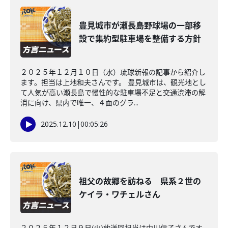
豊見城市が瀬長島野球場の一部移
設で集約型駐車場を整備する方針
２０２５年１２月１０日（水）琉球新報の記事から紹介し
ます。担当は上地和夫さんです。 豊見城市は、観光地とし
て人気が高い瀬長島で慢性的な駐車場不足と交通渋滞の解
消に向け、県内で唯一、４面のグラ...
2025.12.10
|
00:05:26
祖父の故郷を訪ねる 県系２世の
ケイラ・ワチェルさん
２０２５年１２月９日(火)放送回担当は中川信子さんです