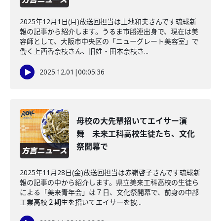
2025年12月1日(月)放送回担当は上地和夫さんです琉球新
報の記事から紹介します。うるま市勝連出身で、現在は美
容師として、大阪市中央区の「ニューグレート美容室」で
働く上西香奈枝さん、旧姓・田本奈枝さ...
2025.12.01
|
00:05:36
母校の大先輩招いてエイサー演
舞 未来工科高校生徒たち、文化
祭開幕で
2025年11月28日(金)放送回担当は赤嶺啓子さんです琉球新
報の記事の中から紹介します。県立美来工科高校の生徒ら
による「美来青年会」は７日、文化祭開幕で、前身の中部
工業高校２期生を招いてエイサーを披...