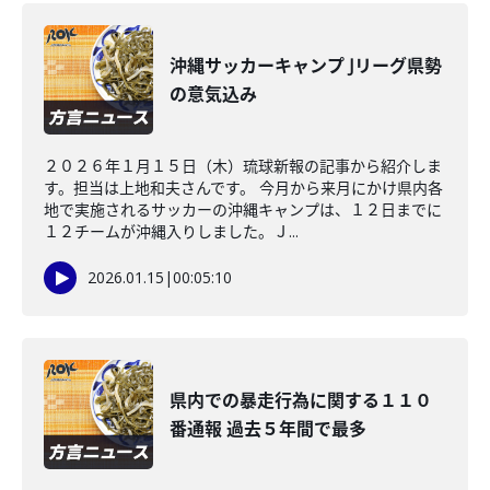
沖縄サッカーキャンプ Jリーグ県勢
の意気込み
２０２６年１月１５日（木）琉球新報の記事から紹介しま
す。担当は上地和夫さんです。 今月から来月にかけ県内各
地で実施されるサッカーの沖縄キャンプは、１２日までに
１２チームが沖縄入りしました。Ｊ...
2026.01.15
|
00:05:10
県内での暴走行為に関する１１０
番通報 過去５年間で最多