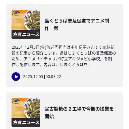
島くとぅば普及促進でアニメ制
作 県
2025年12月5日(金)放送回担当は中川信子さんです琉球新
報の記事から紹介します。県はしまくとぅばの普及促進の
ため、アニメ「イチャリバ町立アキジャビ小学校」を制
作、配信します。内容は、しまくとぅばを...
2025.12.05
|
00:03:22
宮古製糖の２工場で今期の操業を
開始