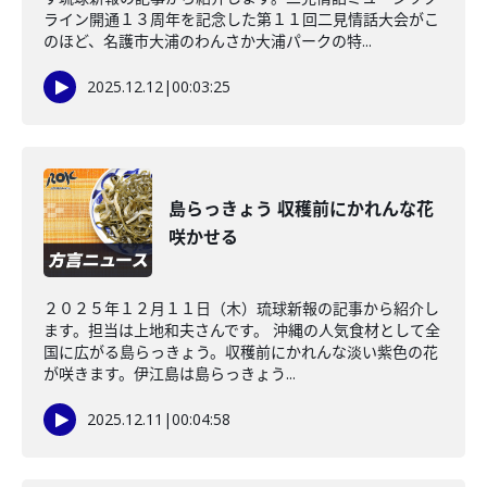
ライン開通１３周年を記念した第１１回二見情話大会がこ
のほど、名護市大浦のわんさか大浦パークの特...
2025.12.12
|
00:03:25
島らっきょう 収穫前にかれんな花
咲かせる
２０２５年１２月１１日（木）琉球新報の記事から紹介し
ます。担当は上地和夫さんです。 沖縄の人気食材として全
国に広がる島らっきょう。収穫前にかれんな淡い紫色の花
が咲きます。伊江島は島らっきょう...
2025.12.11
|
00:04:58