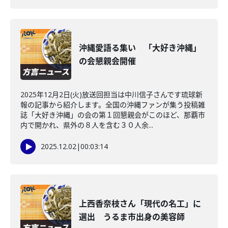
沖縄愛語る集い 「大好き沖縄」
の会懇親会開催
2025年12月2日(火)放送回担当は中川信子さんです琉球新
報の記事から紹介します。全国の沖縄ファンが集う投稿雑
誌「大好き沖縄」の会の第１回懇親会がこのほど、那覇市
内で開かれ、県外の８人を含む３０人余...
2025.12.02
|
00:03:14
上西香奈枝さん「現代の名工」に
選出 うるま市出身の美容師