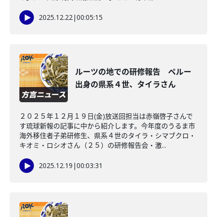
2025.12.22
|
00:05:15
ルーツの地での研修報告 ペルー
出身の県系４世、タイラさん
２０２５年１２月１９日(金)放送回担当は赤嶺啓子さんで
す琉球新報の記事に中から紹介します。今年度のうるま市
海外移住者子弟研修生、県系４世のタイラ・シマブクロ・
キオミ・ロシオさん（２５）の研修報告会・激...
2025.12.19
|
00:03:31