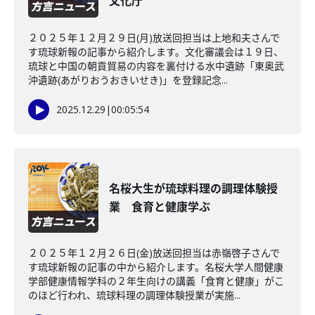
文化庁
２０２５年１２月２９日(月)放送回担当は上地和夫さんで
す琉球新報の記事から紹介します。文化審議会は１９日、
琉球と中国の朝貢貿易の内容を裏付ける水中遺跡「東奥武
沖遺跡(あがりおうおきいせき)」を登録記念...
2025.12.29
|
00:05:54
名桜大生が琉球料理の調理体験授
業 食育と健康学ぶ
２０２５年１２月２６日(金)放送回担当は赤嶺啓子さんで
す琉球新報の記事の中から紹介します。名桜大学人間健康
学部健康情報学科の２年生向けの講義「食育と健康」がこ
のほど行われ、琉球料理の調理体験授業が実施...