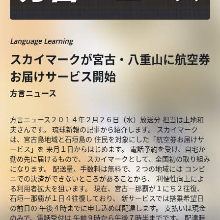
Language Learning
スカイマークが宮古・八重山に航空券
お届けサービス開始
方言ニュース
方言ニュース２０１４年２月２６日（水）放送分 担当は上地和
夫さんです。 琉球新報の記事から紹介します。 スカイマーク
は、宮古島地域と石垣島の 住民を対象にした「航空券お届けサ
ービス」を 来月１日からはじめます。 電話予約を受け、自宅か
勤め先に届けるもので、 スカイマークとして、全国初の取り組み
になります。 配送量、手数料は無料で、２つの地域には コンビ
ニでの決済ができないところがあることから、 利便性向上によ
る利用者拡大を狙います。 現在、宮古―那覇が１にち２往復、
石垣―那覇が１日４往復しており、 新サービスでは搭乗希望日
の前日の 午後４時までに申し込めば配達します。 支払いは現金
のみで、電話受付は 午前９時から午後７時半までです。 配達時