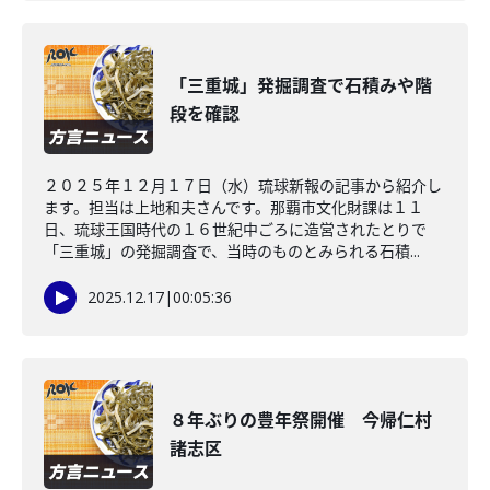
「三重城」発掘調査で石積みや階
段を確認
２０２５年１２月１７日（水）琉球新報の記事から紹介し
ます。担当は上地和夫さんです。那覇市文化財課は１１
日、琉球王国時代の１６世紀中ごろに造営されたとりで
「三重城」の発掘調査で、当時のものとみられる石積...
2025.12.17
|
00:05:36
８年ぶりの豊年祭開催 今帰仁村
諸志区