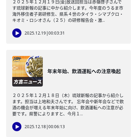
２０２５年１２月１９日(金)放送回担当は赤嶺啓子さんで
す琉球新報の記事に中から紹介します。今年度のうるま市
海外移住者子弟研修生、県系４世のタイラ・シマブクロ・
キオミ・ロシオさん（２５）の研修報告会・激...
2025.12.19
|
00:03:31
年末年始、飲酒運転への注意喚起
２０２５年１２月１８日（木）琉球新報の記事から紹介し
ます。担当は上地和夫さんです。 忘年会や新年会などで飲
酒の機会が増える年末年始に向け、飲酒運転への注意が必
要です。県警によりますと、今月１...
2025.12.18
|
00:06:13