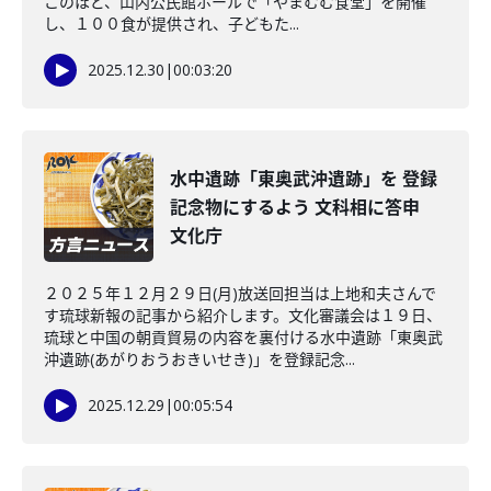
このほど、山内公民館ホールで「やまむむ食堂」を開催
し、１００食が提供され、子どもた...
2025.12.30
|
00:03:20
水中遺跡「東奥武沖遺跡」を 登録
記念物にするよう 文科相に答申
文化庁
２０２５年１２月２９日(月)放送回担当は上地和夫さんで
す琉球新報の記事から紹介します。文化審議会は１９日、
琉球と中国の朝貢貿易の内容を裏付ける水中遺跡「東奥武
沖遺跡(あがりおうおきいせき)」を登録記念...
2025.12.29
|
00:05:54