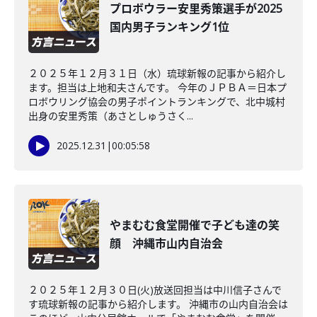
プロボウラー安里秀策選手が2025
国内男子ランキング1位
２０２５年１２月３１日（水）琉球新報の記事から紹介し
ます。担当は上地和夫さんです。 今年のＪＰＢＡ＝日本プ
ロボウリング協会の男子ポイントランキングで、北中城村
出身の安里秀策（あさとしゅうさく...
2025.12.31
|
00:05:58
やまむむ食堂開催で子ども達の笑
顔 沖縄市山内自治会
２０２５年１２月３０日(火)放送回担当は中川信子さんで
す琉球新報の記事から紹介します。 沖縄市の山内自治会は