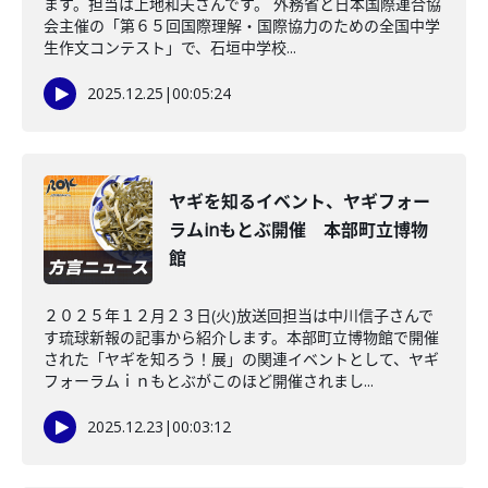
ます。担当は上地和夫さんです。 外務省と日本国際連合協
会主催の「第６５回国際理解・国際協力のための全国中学
生作文コンテスト」で、石垣中学校...
2025.12.25
|
00:05:24
ヤギを知るイベント、ヤギフォー
ラムinもとぶ開催 本部町立博物
館
２０２５年１２月２３日(火)放送回担当は中川信子さんで
す琉球新報の記事から紹介します。本部町立博物館で開催
された「ヤギを知ろう！展」の関連イベントとして、ヤギ
フォーラムｉｎもとぶがこのほど開催されまし...
2025.12.23
|
00:03:12