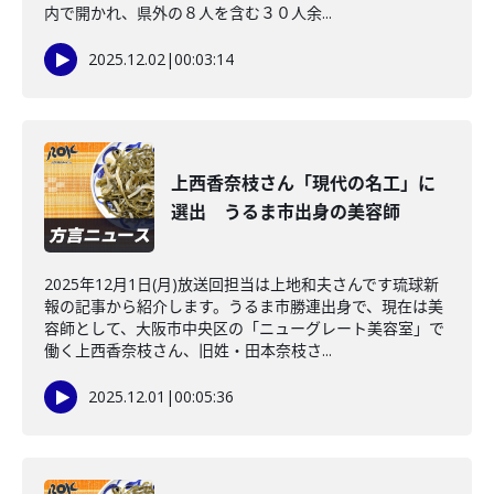
内で開かれ、県外の８人を含む３０人余...
2025.12.02
|
00:03:14
上西香奈枝さん「現代の名工」に
選出 うるま市出身の美容師
2025年12月1日(月)放送回担当は上地和夫さんです琉球新
報の記事から紹介します。うるま市勝連出身で、現在は美
容師として、大阪市中央区の「ニューグレート美容室」で
働く上西香奈枝さん、旧姓・田本奈枝さ...
2025.12.01
|
00:05:36