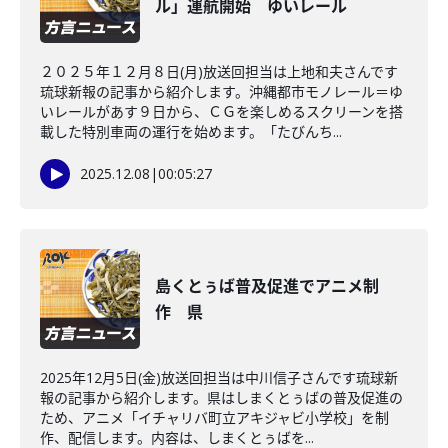
ル」運航開始 ゆいレール
２０２５年１２月８日(月)放送回担当は上地和夫さんです
琉球新報の記事から紹介します。沖縄都市モノレール＝ゆ
いレールがあす９日から、ＣＧを楽しめるスクリーンを搭
載した特別車両の運行を始めます。「たびんち...
2025.12.08
|
00:05:27
島くとぅば普及促進でアニメ制
作 県
2025年12月5日(金)放送回担当は中川信子さんです琉球新
報の記事から紹介します。県はしまくとぅばの普及促進の
ため、アニメ「イチャリバ町立アキジャビ小学校」を制
作、配信します。内容は、しまくとぅばを...