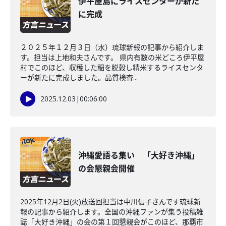
伊平屋島にライスセンターが新た
に完成
２０２５年１２月３日（水）琉球新報の記事から紹介しま
す。担当は上地和夫さんです。 県内有数の米どころ伊平屋
村でこのほど、収穫した稲を脱穀し精米するライスセンタ
ーが新たに完成しました。品質検査...
2025.12.03
|
00:06:00
沖縄愛語る集い 「大好き沖縄」
の会懇親会開催
2025年12月2日(火)放送回担当は中川信子さんです琉球新
報の記事から紹介します。全国の沖縄ファンが集う投稿雑
誌「大好き沖縄」の会の第１回懇親会がこのほど、那覇市