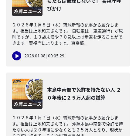
もたちは無理しないで」 警視庁呼
びかけ
２０２６年１月８日（木）琉球新報の記事から紹介しま
す。担当は上地和夫さんです。 自転車は「車道通行」が原
則ですが、１３歳未満や７０歳以上は歩道を走ることがで
きます。警視庁によりますと、東京都...
2026.01.08
|
00:05:29
本島中南部で免許を持たない人 ２
０年後に２５万人超の試算
２０２６年１月７日（水）琉球新報の記事から紹介しま
す。担当は上地和夫さんです。 沖縄本島中南部で免許を持
たない人は２０年後に少なくとも２５万人となり、現状か
ら２倍に増える。そんな試算を県がま...