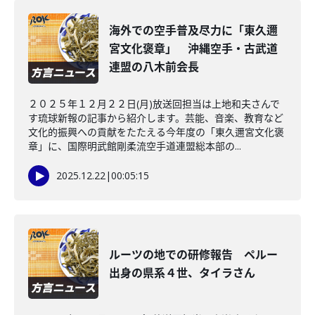
海外での空手普及尽力に「東久邇
宮文化褒章」 沖縄空手・古武道
連盟の八木前会長
２０２５年１２月２２日(月)放送回担当は上地和夫さんで
す琉球新報の記事から紹介します。芸能、音楽、教育など
文化的振興への貢献をたたえる今年度の「東久邇宮文化褒
章」に、国際明武館剛柔流空手道連盟総本部の...
2025.12.22
|
00:05:15
ルーツの地での研修報告 ペルー
出身の県系４世、タイラさん