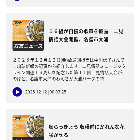
１６組が自慢の歌声を披露 二見
情話大会開催、名護市大浦
２０２５年１２月１２日(金)放送回担当は中川信子さんで
す琉球新報の記事から紹介します。二見情話ミュージック
ライン開通１３周年を記念した第１１回二見情話大会がこ
のほど、名護市大浦のわんさか大浦パークの特...
2025.12.12
|
00:03:25
島らっきょう 収穫前にかれんな花
咲かせる