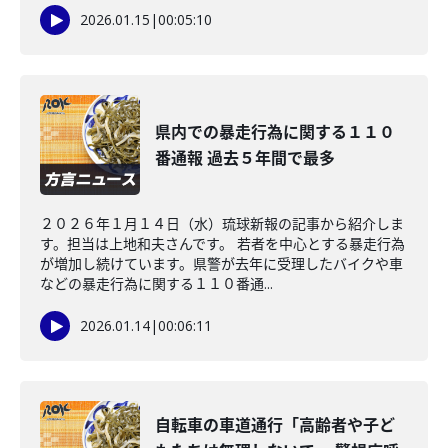
2026.01.15
|
00:05:10
県内での暴走行為に関する１１０
番通報 過去５年間で最多
２０２６年１月１４日（水）琉球新報の記事から紹介しま
す。担当は上地和夫さんです。 若者を中心とする暴走行為
が増加し続けています。県警が去年に受理したバイクや車
などの暴走行為に関する１１０番通...
2026.01.14
|
00:06:11
自転車の車道通行「高齢者や子ど