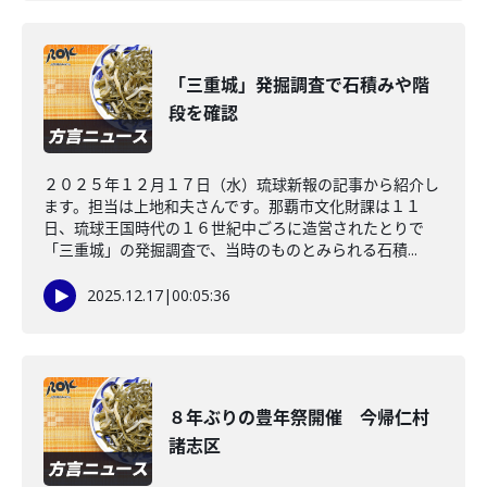
「三重城」発掘調査で石積みや階
段を確認
２０２５年１２月１７日（水）琉球新報の記事から紹介し
ます。担当は上地和夫さんです。那覇市文化財課は１１
日、琉球王国時代の１６世紀中ごろに造営されたとりで
「三重城」の発掘調査で、当時のものとみられる石積...
2025.12.17
|
00:05:36
８年ぶりの豊年祭開催 今帰仁村
諸志区