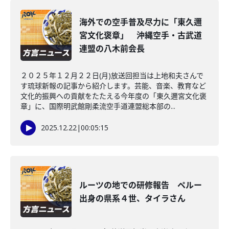
海外での空手普及尽力に「東久邇
宮文化褒章」 沖縄空手・古武道
連盟の八木前会長
２０２５年１２月２２日(月)放送回担当は上地和夫さんで
す琉球新報の記事から紹介します。芸能、音楽、教育など
文化的振興への貢献をたたえる今年度の「東久邇宮文化褒
章」に、国際明武館剛柔流空手道連盟総本部の...
2025.12.22
|
00:05:15
ルーツの地での研修報告 ペルー
出身の県系４世、タイラさん