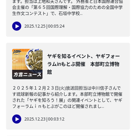
ます。担当は上地和夫さんです。 外務省と日本国際連合協
会主催の「第６５回国際理解・国際協力のための全国中学
生作文コンテスト」で、石垣中学校...
2025.12.25
|
00:05:24
ヤギを知るイベント、ヤギフォー
ラムinもとぶ開催 本部町立博物
館
２０２５年１２月２３日(火)放送回担当は中川信子さんで
す琉球新報の記事から紹介します。本部町立博物館で開催
された「ヤギを知ろう！展」の関連イベントとして、ヤギ
フォーラムｉｎもとぶがこのほど開催されまし...
2025.12.23
|
00:03:12