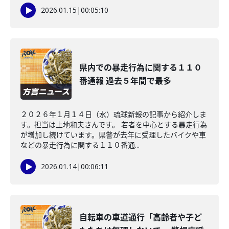
2026.01.15
|
00:05:10
県内での暴走行為に関する１１０
番通報 過去５年間で最多
２０２６年１月１４日（水）琉球新報の記事から紹介しま
す。担当は上地和夫さんです。 若者を中心とする暴走行為
が増加し続けています。県警が去年に受理したバイクや車
などの暴走行為に関する１１０番通...
2026.01.14
|
00:06:11
自転車の車道通行「高齢者や子ど