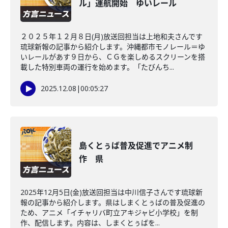
ル」運航開始 ゆいレール
２０２５年１２月８日(月)放送回担当は上地和夫さんです
琉球新報の記事から紹介します。沖縄都市モノレール＝ゆ
いレールがあす９日から、ＣＧを楽しめるスクリーンを搭
載した特別車両の運行を始めます。「たびんち...
2025.12.08
|
00:05:27
島くとぅば普及促進でアニメ制
作 県
2025年12月5日(金)放送回担当は中川信子さんです琉球新
報の記事から紹介します。県はしまくとぅばの普及促進の
ため、アニメ「イチャリバ町立アキジャビ小学校」を制
作、配信します。内容は、しまくとぅばを...