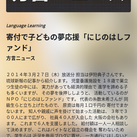
Language Learning
寄付で子どもの夢応援「にじのはしフ
ァンド」
方言ニュース
２０１４年３月２７日（木）放送分 担当は伊狩典子さんです。
琉球新報の記事から紹介します。 児童養護施設を １８歳で巣立
つ生徒の中には、 実力があっても経済的理由で 進学を諦める子
も多くいますが、 その夢を後押ししようと、 活動しているのが
ＮＰＯ「にじのはしファンド」です。 代表の糸数未希さんが 同
級生らと立ち上げたもので、 原資は毎月１口千円の 寄付でまか
ないます。 知人や親戚に声を掛けて始まった活動は、 ３年で３
００人にまで広がり、 社員４０人が入会した 大阪の会社もあり
ます。 これまで６人を支援しました。 給付額は一人一人相談し
て決めますが、 これはバイトなど自立の機会を 奪わないため
で、学生らは 近況を毎月ブログに寄せ、 一方通行にはしないと