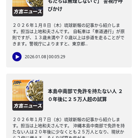
もたちは無理しないで」 警視庁呼
びかけ
２０２６年１月８日（木）琉球新報の記事から紹介しま
す。担当は上地和夫さんです。 自転車は「車道通行」が原
則ですが、１３歳未満や７０歳以上は歩道を走ることがで
きます。警視庁によりますと、東京都...
2026.01.08
|
00:05:29
本島中南部で免許を持たない人 ２
０年後に２５万人超の試算
２０２６年１月７日（水）琉球新報の記事から紹介しま
す。担当は上地和夫さんです。 沖縄本島中南部で免許を持
たない人は２０年後に少なくとも２５万人となり、現状か
ら２倍に増える。そんな試算を県がま...