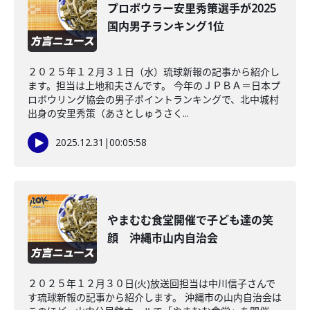
プロボウラー安里秀策選手が2025
国内男子ランキング1位
２０２５年１２月３１日（水）琉球新報の記事から紹介し
ます。担当は上地和夫さんです。 今年のＪＰＢＡ＝日本プ
ロボウリング協会の男子ポイントランキングで、北中城村
出身の安里秀策（あさとしゅうさく...
2025.12.31
|
00:05:58
やまむむ食堂開催で子ども達の笑
顔 沖縄市山内自治会
２０２５年１２月３０日(火)放送回担当は中川信子さんで
す琉球新報の記事から紹介します。 沖縄市の山内自治会は