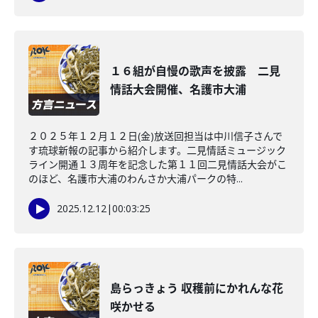
１６組が自慢の歌声を披露 二見
情話大会開催、名護市大浦
２０２５年１２月１２日(金)放送回担当は中川信子さんで
す琉球新報の記事から紹介します。二見情話ミュージック
ライン開通１３周年を記念した第１１回二見情話大会がこ
のほど、名護市大浦のわんさか大浦パークの特...
2025.12.12
|
00:03:25
島らっきょう 収穫前にかれんな花
咲かせる