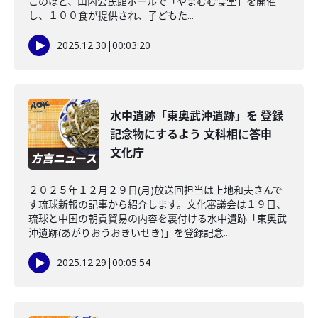
このほど、山内公民館ホールで「やまむむ食堂」を開催
し、１００食が提供され、子どもた...
2025.12.30
|
00:03:20
水中遺跡「東奥武沖遺跡」を 登録
記念物にするよう 文科相に答申
文化庁
２０２５年１２月２９日(月)放送回担当は上地和夫さんで
す琉球新報の記事から紹介します。文化審議会は１９日、
琉球と中国の朝貢貿易の内容を裏付ける水中遺跡「東奥武
沖遺跡(あがりおうおきいせき)」を登録記念...
2025.12.29
|
00:05:54