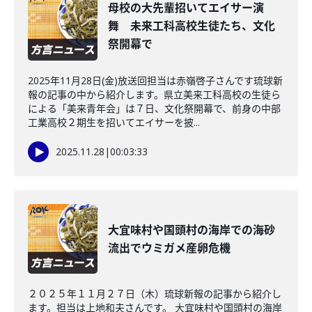
母校の大先輩招いてエイサー演
舞 未来工科高校生徒たち、文化
祭開幕で
2025年11月28日(金)放送回担当は赤嶺啓子さんです琉球新
報の記事の中から紹介します。県立美来工科高校の生徒ら
による「美来青年会」は７日、文化祭開幕で、前身の中部
工業高校２期生を招いてエイサーを披...
2025.11.28
|
00:03:33
大宜味村や国頭村の海岸での海砂
流出でウミガメ産卵危機
２０２５年１１月２７日（木）琉球新報の記事から紹介し
ます。担当は上地和夫さんです。 大宜味村や国頭村の海岸