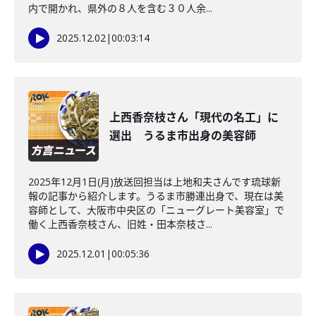
内で開かれ、県外の８人を含む３０人余...
2025.12.02
|
00:03:14
上西香奈枝さん「現代の名工」に
選出 うるま市出身の美容師
2025年12月1日(月)放送回担当は上地和夫さんです琉球新
報の記事から紹介します。うるま市勝連出身で、現在は美
容師として、大阪市中央区の「ニューグレート美容室」で
働く上西香奈枝さん、旧姓・田本奈枝さ...
2025.12.01
|
00:05:36