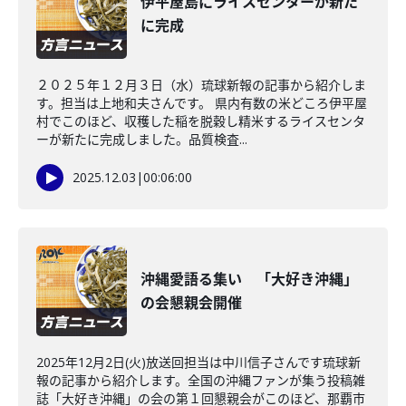
伊平屋島にライスセンターが新た
に完成
２０２５年１２月３日（水）琉球新報の記事から紹介しま
す。担当は上地和夫さんです。 県内有数の米どころ伊平屋
村でこのほど、収穫した稲を脱穀し精米するライスセンタ
ーが新たに完成しました。品質検査...
2025.12.03
|
00:06:00
沖縄愛語る集い 「大好き沖縄」
の会懇親会開催
2025年12月2日(火)放送回担当は中川信子さんです琉球新
報の記事から紹介します。全国の沖縄ファンが集う投稿雑
誌「大好き沖縄」の会の第１回懇親会がこのほど、那覇市