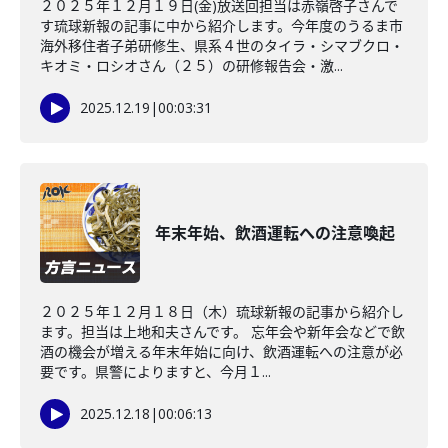
２０２５年１２月１９日(金)放送回担当は赤嶺啓子さんで
す琉球新報の記事に中から紹介します。今年度のうるま市
海外移住者子弟研修生、県系４世のタイラ・シマブクロ・
キオミ・ロシオさん（２５）の研修報告会・激...
2025.12.19
|
00:03:31
年末年始、飲酒運転への注意喚起
２０２５年１２月１８日（木）琉球新報の記事から紹介し
ます。担当は上地和夫さんです。 忘年会や新年会などで飲
酒の機会が増える年末年始に向け、飲酒運転への注意が必
要です。県警によりますと、今月１...
2025.12.18
|
00:06:13