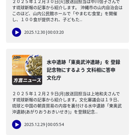
２０２５年１２月３０日(火)放送回担当は中川信子さんで
す琉球新報の記事から紹介します。 沖縄市の山内自治会は
このほど、山内公民館ホールで「やまむむ食堂」を開催
し、１００食が提供され、子どもた...
2025.12.30
|
00:03:20
水中遺跡「東奥武沖遺跡」を 登録
記念物にするよう 文科相に答申
文化庁
２０２５年１２月２９日(月)放送回担当は上地和夫さんで
す琉球新報の記事から紹介します。文化審議会は１９日、
琉球と中国の朝貢貿易の内容を裏付ける水中遺跡「東奥武
沖遺跡(あがりおうおきいせき)」を登録記念...
2025.12.29
|
00:05:54