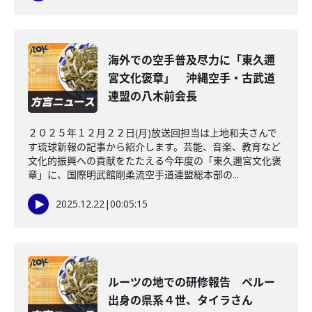
海外での空手普及尽力に「東久邇
宮文化褒章」 沖縄空手・古武道
連盟の八木前会長
２０２５年１２月２２日(月)放送回担当は上地和夫さんで
す琉球新報の記事から紹介します。芸能、音楽、教育など
文化的振興への貢献をたたえる今年度の「東久邇宮文化褒
章」に、国際明武館剛柔流空手道連盟総本部の...
2025.12.22
|
00:05:15
ルーツの地での研修報告 ペルー
出身の県系４世、タイラさん