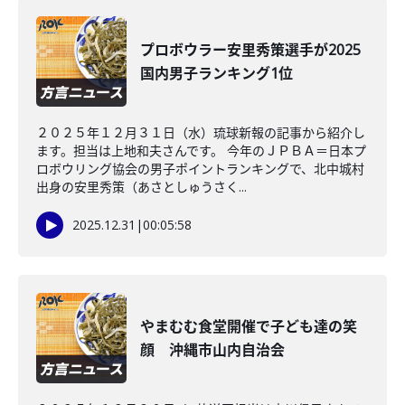
プロボウラー安里秀策選手が2025
国内男子ランキング1位
２０２５年１２月３１日（水）琉球新報の記事から紹介し
ます。担当は上地和夫さんです。 今年のＪＰＢＡ＝日本プ
ロボウリング協会の男子ポイントランキングで、北中城村
出身の安里秀策（あさとしゅうさく...
2025.12.31
|
00:05:58
やまむむ食堂開催で子ども達の笑
顔 沖縄市山内自治会