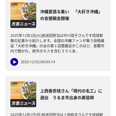
沖縄愛語る集い 「大好き沖縄」
の会懇親会開催
2025年12月2日(火)放送回担当は中川信子さんです琉球新
報の記事から紹介します。全国の沖縄ファンが集う投稿雑
誌「大好き沖縄」の会の第１回懇親会がこのほど、那覇市
内で開かれ、県外の８人を含む３０人余...
2025.12.02
|
00:03:14
上西香奈枝さん「現代の名工」に
選出 うるま市出身の美容師
2025年12月1日(月)放送回担当は上地和夫さんです琉球新