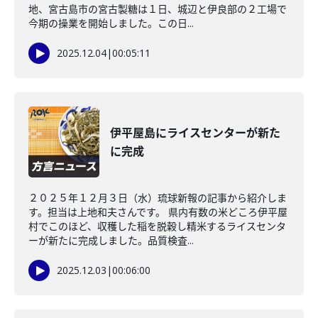
地、宮古島市の宮古製糖は１日、城辺と伊良部の２工場で
今期の操業を開始しました。この日...
2025.12.04
|
00:05:11
伊平屋島にライスセンターが新た
に完成
２０２５年１２月３日（水）琉球新報の記事から紹介しま
す。担当は上地和夫さんです。 県内有数の米どころ伊平屋
村でこのほど、収穫した稲を脱穀し精米するライスセンタ
ーが新たに完成しました。品質検査...
2025.12.03
|
00:06:00