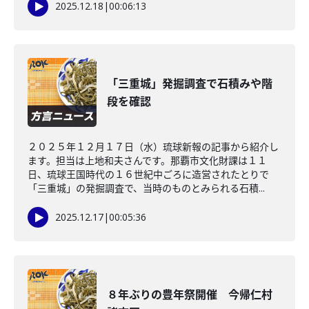
2025.12.18
|
00:06:13
「三重城」発掘調査で石積みや階
段を確認
２０２５年１２月１７日（水）琉球新報の記事から紹介し
ます。担当は上地和夫さんです。那覇市文化財課は１１
日、琉球王国時代の１６世紀中ごろに造営されたとりで
「三重城」の発掘調査で、当時のものとみられる石積...
2025.12.17
|
00:05:36
８年ぶりの豊年祭開催 今帰仁村