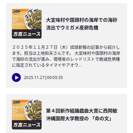
大宜味村や国頭村の海岸での海砂
流出でウミガメ産卵危機
２０２５年１１月２７日（木）琉球新報の記事から紹介し
ます。担当は上地和夫さんです。 大宜味村や国頭村の海岸
で海砂の流出が進み、環境省のレッドリストで絶滅危惧種
に指定されているタイマイやアオウ...
2025.11.27
|
00:05:35
第４回新作組踊戯曲大賞に西岡敏
沖縄国際大学教授の 「命の文」