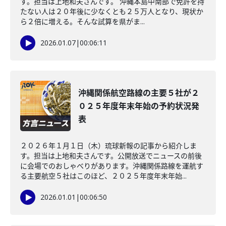
す。担当は上地和夫さんです。 沖縄本島中南部で免許を持
たない人は２０年後に少なくとも２５万人となり、現状か
ら２倍に増える。そんな試算を県がま...
2026.01.07
|
00:06:11
沖縄関係航空路線の主要５社が２
０２５年度年末年始の予約状況発
表
２０２６年１月１日（木）琉球新報の記事から紹介しま
す。担当は上地和夫さんです。公開放送でニュースの前後
に会場でのおしゃべりがあります。沖縄関係路線を運航す
る主要航空５社はこのほど、２０２５年度年末年始...
2026.01.01
|
00:06:50