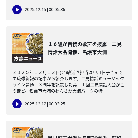
2025.12.15
|
00:05:36
１６組が自慢の歌声を披露 二見
情話大会開催、名護市大浦
２０２５年１２月１２日(金)放送回担当は中川信子さんで
す琉球新報の記事から紹介します。二見情話ミュージック
ライン開通１３周年を記念した第１１回二見情話大会がこ
のほど、名護市大浦のわんさか大浦パークの特...
2025.12.12
|
00:03:25