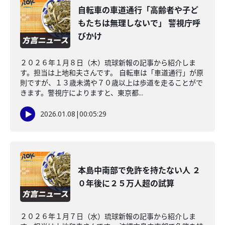
自転車の車道通行「高齢者や子ど
もたちは無理しないで」 警視庁呼
びかけ
２０２６年１月８日（木）琉球新報の記事から紹介しま
す。担当は上地和夫さんです。 自転車は「車道通行」が原
則ですが、１３歳未満や７０歳以上は歩道を走ることがで
きます。警視庁によりますと、東京都...
2026.01.08
|
00:05:29
本島中南部で免許を持たない人 ２
０年後に２５万人超の試算
２０２６年１月７日（水）琉球新報の記事から紹介しま