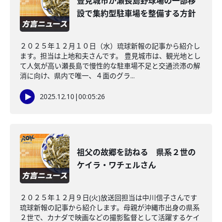
豊見城市が瀬長島野球場の一部移
設で集約型駐車場を整備する方針
２０２５年１２月１０日（水）琉球新報の記事から紹介し
ます。担当は上地和夫さんです。 豊見城市は、観光地とし
て人気が高い瀬長島で慢性的な駐車場不足と交通渋滞の解
消に向け、県内で唯一、４面のグラ...
2025.12.10
|
00:05:26
祖父の故郷を訪ねる 県系２世の
ケイラ・ワチェルさん
２０２５年１２月９日(火)放送回担当は中川信子さんです
琉球新報の記事から紹介します。母親が沖縄市出身の県系
２世で、カナダで映画などの撮影監督として活躍するケイ