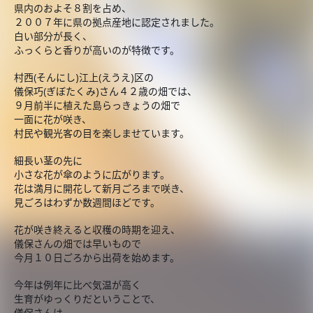
県内のおよそ８割を占め、
２００７年に県の拠点産地に認定されました。
白い部分が長く、
ふっくらと香りが高いのが特徴です。
村西(そんにし)江上(えうえ)区の
儀保巧(ぎぼたくみ)さん４２歳の畑では、
９月前半に植えた島らっきょうの畑で
一面に花が咲き、
村民や観光客の目を楽しませています。
細長い茎の先に
小さな花が傘のように広がります。
花は満月に開花して新月ごろまで咲き、
見ごろはわずか数週間ほどです。
花が咲き終えると収穫の時期を迎え、
儀保さんの畑では早いもので
今月１０日ごろから出荷を始めます。
今年は例年に比べ気温が高く
生育がゆっくりだということで、
儀保さんは