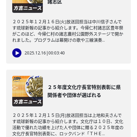
諸志区
２０２５年１２月１６日(火)放送回担当は中川信子さんで
す琉球新報の記事から紹介します。今帰仁村諸志区豊年祭
がこのほど、今帰仁村の諸志農村公園野外ステージで開か
れました。プログラムは幕開けの歌や三線演奏...
2025.12.16
|
00:03:40
２５年度文化庁長官特別表彰に県
関係者や団体が選ばれる
２０２５年１２月１５日(月)放送回担当は上地和夫さんで
す琉球新報の記事から紹介します。文化庁は１０日、文化
活動で優れた功績を上げた人や団体に贈る２０２５年度の
文化庁長官特別表彰に、ロックバンド「ＴＨＥ...