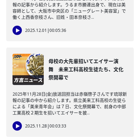
報の記事から紹介します。うるま市勝連出身で、現在は美
容師として、大阪市中央区の「ニューグレート美容室」で
働く上西香奈枝さん、旧姓・田本奈枝さ...
2025.12.01
|
00:05:36
母校の大先輩招いてエイサー演
舞 未来工科高校生徒たち、文化
祭開幕で
2025年11月28日(金)放送回担当は赤嶺啓子さんです琉球新
報の記事の中から紹介します。県立美来工科高校の生徒ら
による「美来青年会」は７日、文化祭開幕で、前身の中部
工業高校２期生を招いてエイサーを披...
2025.11.28
|
00:03:33