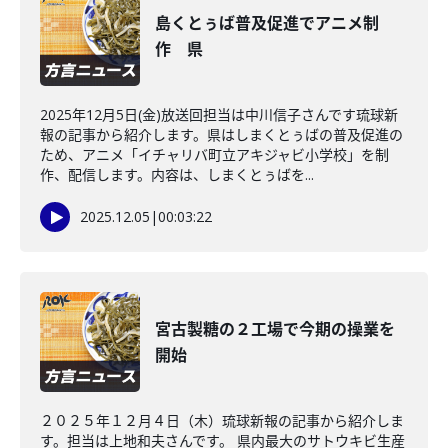
島くとぅば普及促進でアニメ制
作 県
2025年12月5日(金)放送回担当は中川信子さんです琉球新
報の記事から紹介します。県はしまくとぅばの普及促進の
ため、アニメ「イチャリバ町立アキジャビ小学校」を制
作、配信します。内容は、しまくとぅばを...
2025.12.05
|
00:03:22
宮古製糖の２工場で今期の操業を
開始
２０２５年１２月４日（木）琉球新報の記事から紹介しま
す。担当は上地和夫さんです。 県内最大のサトウキビ生産