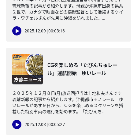
琉球新報の記事から紹介します。母親が沖縄市出身の県系
２世で、カナダで映画などの撮影監督として活躍するケイ
ラ・ワチェルさんが先月に沖縄を訪れました。...
2025.12.09
|
00:03:16
CGを楽しめる「たびんちゅレー
ル」運航開始 ゆいレール
２０２５年１２月８日(月)放送回担当は上地和夫さんです
琉球新報の記事から紹介します。沖縄都市モノレール＝ゆ
いレールがあす９日から、ＣＧを楽しめるスクリーンを搭
載した特別車両の運行を始めます。「たびんち...
2025.12.08
|
00:05:27