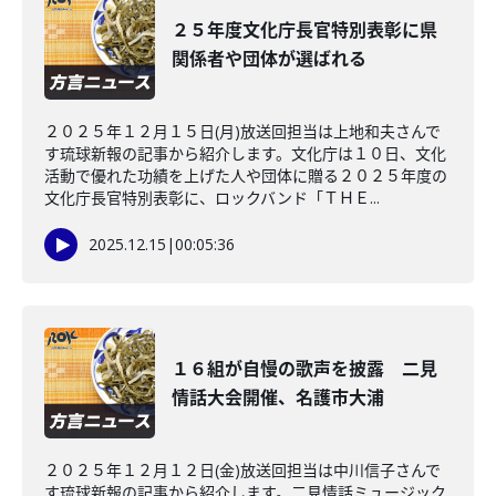
２５年度文化庁長官特別表彰に県
関係者や団体が選ばれる
２０２５年１２月１５日(月)放送回担当は上地和夫さんで
す琉球新報の記事から紹介します。文化庁は１０日、文化
活動で優れた功績を上げた人や団体に贈る２０２５年度の
文化庁長官特別表彰に、ロックバンド「ＴＨＥ...
2025.12.15
|
00:05:36
１６組が自慢の歌声を披露 二見
情話大会開催、名護市大浦
２０２５年１２月１２日(金)放送回担当は中川信子さんで
す琉球新報の記事から紹介します。二見情話ミュージック