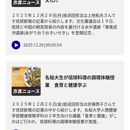
文化庁
２０２５年１２月２９日(月)放送回担当は上地和夫さんで
す琉球新報の記事から紹介します。文化審議会は１９日、
琉球と中国の朝貢貿易の内容を裏付ける水中遺跡「東奥武
沖遺跡(あがりおうおきいせき)」を登録記念...
2025.12.29
|
00:05:54
名桜大生が琉球料理の調理体験授
業 食育と健康学ぶ
２０２５年１２月２６日(金)放送回担当は赤嶺啓子さんで
す琉球新報の記事の中から紹介します。名桜大学人間健康
学部健康情報学科の２年生向けの講義「食育と健康」がこ
のほど行われ、琉球料理の調理体験授業が実施...