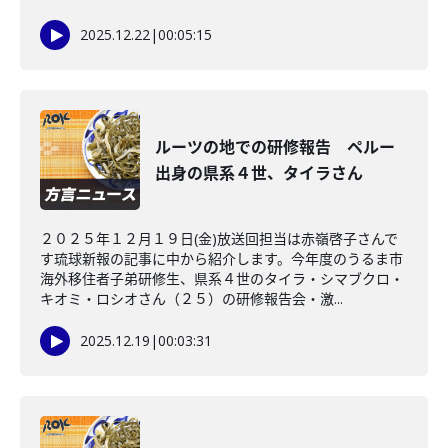
2025.12.22
|
00:05:15
ルーツの地での研修報告 ペルー
出身の県系４世、タイラさん
２０２５年１２月１９日(金)放送回担当は赤嶺啓子さんで
す琉球新報の記事に中から紹介します。今年度のうるま市
海外移住者子弟研修生、県系４世のタイラ・シマブクロ・
キオミ・ロシオさん（２５）の研修報告会・激...
2025.12.19
|
00:03:31