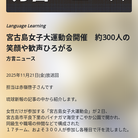
Language Learning
宮古島女子大運動会開催 約300人の
笑顔や歓声ひろがる
方言ニュース
2025年11月21日(金)放送回
担当は赤嶺啓子さんです
琉球新報の記事の中から紹介します。
女性だけが参加する「宮古島女子大運動会」が２日、
宮古島市平良下里のパイナガマ海空すこやか公園で開かれ、
同級生や職場の仲間などで構成された
１７チーム、およそ３００人が参加し各種目で汗を流しました。