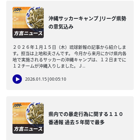
沖縄サッカーキャンプ Jリーグ県勢
の意気込み
２０２６年１月１５日（木）琉球新報の記事から紹介しま
す。担当は上地和夫さんです。 今月から来月にかけ県内各
地で実施されるサッカーの沖縄キャンプは、１２日までに
１２チームが沖縄入りしました。Ｊ...
2026.01.15
|
00:05:10
県内での暴走行為に関する１１０
番通報 過去５年間で最多