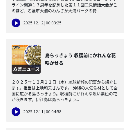
ライン開通１３周年を記念した第１１回二見情話大会がこ
のほど、名護市大浦のわんさか大浦パークの特...
2025.12.12
|
00:03:25
島らっきょう 収穫前にかれんな花
咲かせる
２０２５年１２月１１日（木）琉球新報の記事から紹介し
ます。担当は上地和夫さんです。 沖縄の人気食材として全
国に広がる島らっきょう。収穫前にかれんな淡い紫色の花
が咲きます。伊江島は島らっきょう...
2025.12.11
|
00:04:58