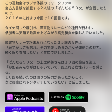
この運動会はラジオ体操のミャークフツ＝
宮古方言版を披露する２人組の「ぱんだる５０㏄」が企画したも
ので、
２０１６年に始まり今回で１０回目です。
タイヤ回しや綱引き、障害物リレーなど９種目が行われ、
参加者は笑顔で歓声を上げながら真剣勝負を楽しんでいました。
障害物リレーで粉まみれになった３５歳の女性は
「恥ずかしさも忘れ、全力で楽しめるのが女子運動会の魅力。
続く限り参加したい」と笑顔で話しました。
「ぱんだる５０㏄」の上里勝美さんは１０回の節目を迎え
「参加者みんながはしゃいでいて、あふれる女性パワーを感じ
る。
１０回も続いたのは周りの協力があったからこそ。
次は後輩にバトンタッチしていきたい」と話しました。