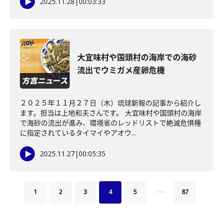
2025.11.28
|
00:03:33
大宜味村や国頭村の海岸での海砂
流出でウミガメ産卵危機
２０２５年１１月２７日（木）琉球新報の記事から紹介し
ます。担当は上地和夫さんです。 大宜味村や国頭村の海岸
で海砂の流出が進み、環境省のレッドリストで絶滅危惧種
に指定されているタイマイやアオウ...
2025.11.27
|
00:05:35
…
1
2
3
4
5
87