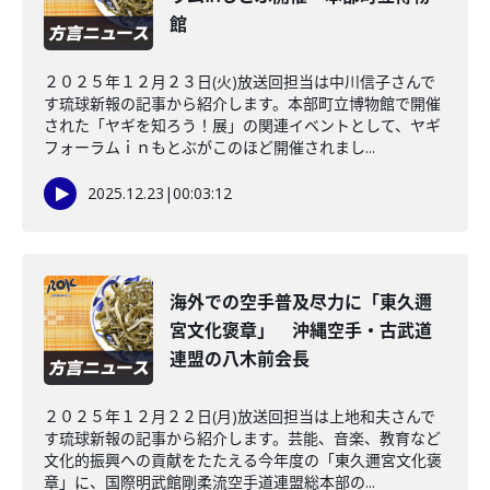
館
２０２５年１２月２３日(火)放送回担当は中川信子さんで
す琉球新報の記事から紹介します。本部町立博物館で開催
された「ヤギを知ろう！展」の関連イベントとして、ヤギ
フォーラムｉｎもとぶがこのほど開催されまし...
2025.12.23
|
00:03:12
海外での空手普及尽力に「東久邇
宮文化褒章」 沖縄空手・古武道
連盟の八木前会長
２０２５年１２月２２日(月)放送回担当は上地和夫さんで
す琉球新報の記事から紹介します。芸能、音楽、教育など
文化的振興への貢献をたたえる今年度の「東久邇宮文化褒
章」に、国際明武館剛柔流空手道連盟総本部の...