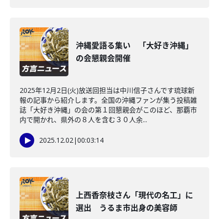
沖縄愛語る集い 「大好き沖縄」
の会懇親会開催
2025年12月2日(火)放送回担当は中川信子さんです琉球新
報の記事から紹介します。全国の沖縄ファンが集う投稿雑
誌「大好き沖縄」の会の第１回懇親会がこのほど、那覇市
内で開かれ、県外の８人を含む３０人余...
2025.12.02
|
00:03:14
上西香奈枝さん「現代の名工」に
選出 うるま市出身の美容師