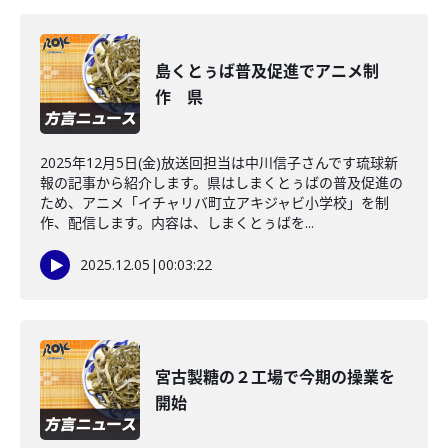
島くとぅば普及促進でアニメ制
作 県
2025年12月5日(金)放送回担当は中川信子さんです琉球新
報の記事から紹介します。県はしまくとぅばの普及促進の
ため、アニメ「イチャリバ町立アキジャビ小学校」を制
作、配信します。内容は、しまくとぅばを...
2025.12.05
|
00:03:22
宮古製糖の２工場で今期の操業を
開始