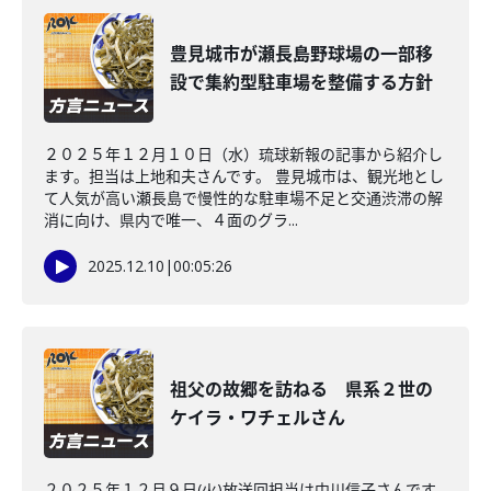
豊見城市が瀬長島野球場の一部移
設で集約型駐車場を整備する方針
２０２５年１２月１０日（水）琉球新報の記事から紹介し
ます。担当は上地和夫さんです。 豊見城市は、観光地とし
て人気が高い瀬長島で慢性的な駐車場不足と交通渋滞の解
消に向け、県内で唯一、４面のグラ...
2025.12.10
|
00:05:26
祖父の故郷を訪ねる 県系２世の
ケイラ・ワチェルさん
２０２５年１２月９日(火)放送回担当は中川信子さんです