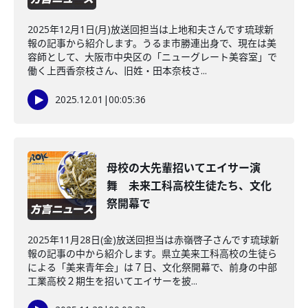
2025年12月1日(月)放送回担当は上地和夫さんです琉球新
報の記事から紹介します。うるま市勝連出身で、現在は美
容師として、大阪市中央区の「ニューグレート美容室」で
働く上西香奈枝さん、旧姓・田本奈枝さ...
2025.12.01
|
00:05:36
母校の大先輩招いてエイサー演
舞 未来工科高校生徒たち、文化
祭開幕で
2025年11月28日(金)放送回担当は赤嶺啓子さんです琉球新
報の記事の中から紹介します。県立美来工科高校の生徒ら
による「美来青年会」は７日、文化祭開幕で、前身の中部
工業高校２期生を招いてエイサーを披...