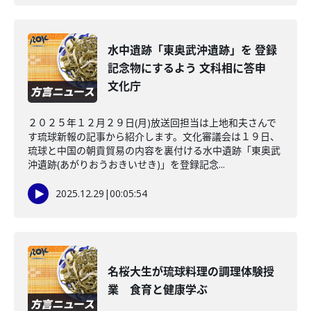
水中遺跡「東奥武沖遺跡」を 登録
記念物にするよう 文科相に答申
文化庁
２０２５年１２月２９日(月)放送回担当は上地和夫さんで
す琉球新報の記事から紹介します。文化審議会は１９日、
琉球と中国の朝貢貿易の内容を裏付ける水中遺跡「東奥武
沖遺跡(あがりおうおきいせき)」を登録記念...
2025.12.29
|
00:05:54
名桜大生が琉球料理の調理体験授
業 食育と健康学ぶ