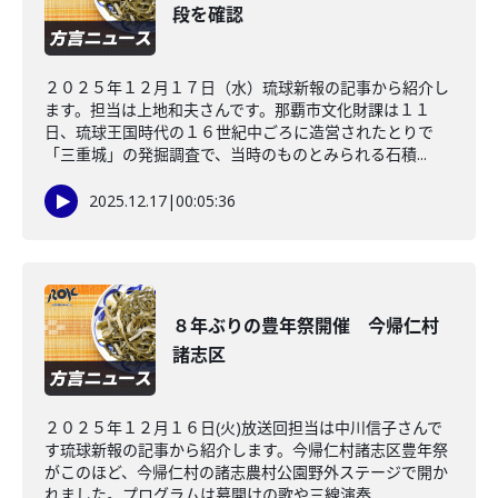
段を確認
２０２５年１２月１７日（水）琉球新報の記事から紹介し
ます。担当は上地和夫さんです。那覇市文化財課は１１
日、琉球王国時代の１６世紀中ごろに造営されたとりで
「三重城」の発掘調査で、当時のものとみられる石積...
2025.12.17
|
00:05:36
８年ぶりの豊年祭開催 今帰仁村
諸志区
２０２５年１２月１６日(火)放送回担当は中川信子さんで
す琉球新報の記事から紹介します。今帰仁村諸志区豊年祭
がこのほど、今帰仁村の諸志農村公園野外ステージで開か
れました。プログラムは幕開けの歌や三線演奏...