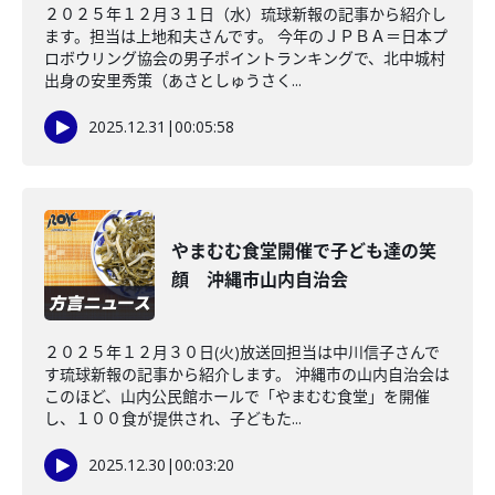
２０２５年１２月３１日（水）琉球新報の記事から紹介し
ます。担当は上地和夫さんです。 今年のＪＰＢＡ＝日本プ
ロボウリング協会の男子ポイントランキングで、北中城村
出身の安里秀策（あさとしゅうさく...
2025.12.31
|
00:05:58
やまむむ食堂開催で子ども達の笑
顔 沖縄市山内自治会
２０２５年１２月３０日(火)放送回担当は中川信子さんで
す琉球新報の記事から紹介します。 沖縄市の山内自治会は
このほど、山内公民館ホールで「やまむむ食堂」を開催
し、１００食が提供され、子どもた...
2025.12.30
|
00:03:20