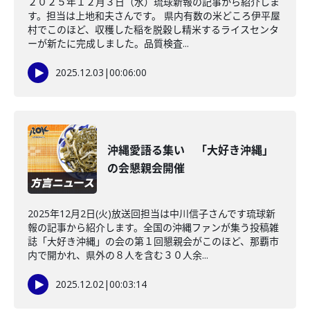
２０２５年１２月３日（水）琉球新報の記事から紹介しま
す。担当は上地和夫さんです。 県内有数の米どころ伊平屋
村でこのほど、収穫した稲を脱穀し精米するライスセンタ
ーが新たに完成しました。品質検査...
2025.12.03
|
00:06:00
沖縄愛語る集い 「大好き沖縄」
の会懇親会開催
2025年12月2日(火)放送回担当は中川信子さんです琉球新
報の記事から紹介します。全国の沖縄ファンが集う投稿雑
誌「大好き沖縄」の会の第１回懇親会がこのほど、那覇市
内で開かれ、県外の８人を含む３０人余...
2025.12.02
|
00:03:14