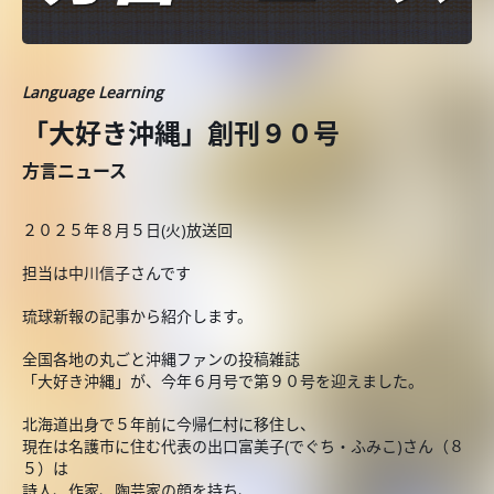
Language Learning
「大好き沖縄」創刊９０号
方言ニュース
２０２５年８月５日(火)放送回
担当は中川信子さんです
琉球新報の記事から紹介します。
全国各地の丸ごと沖縄ファンの投稿雑誌
「大好き沖縄」が、今年６月号で第９０号を迎えました。
北海道出身で５年前に今帰仁村に移住し、
現在は名護市に住む代表の出口富美子(でぐち・ふみこ)さん（８
５）は
詩人、作家、陶芸家の顔を持ち、