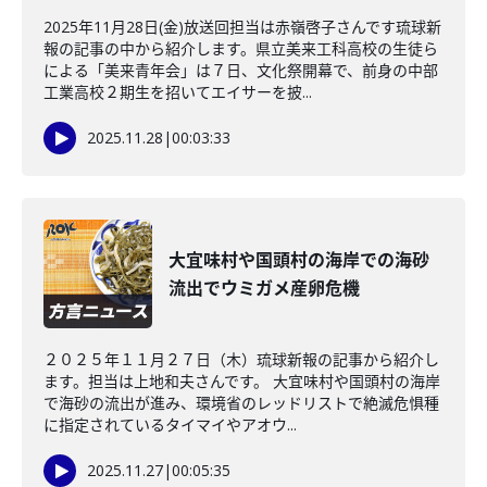
2025年11月28日(金)放送回担当は赤嶺啓子さんです琉球新
報の記事の中から紹介します。県立美来工科高校の生徒ら
による「美来青年会」は７日、文化祭開幕で、前身の中部
工業高校２期生を招いてエイサーを披...
2025.11.28
|
00:03:33
大宜味村や国頭村の海岸での海砂
流出でウミガメ産卵危機
２０２５年１１月２７日（木）琉球新報の記事から紹介し
ます。担当は上地和夫さんです。 大宜味村や国頭村の海岸
で海砂の流出が進み、環境省のレッドリストで絶滅危惧種
に指定されているタイマイやアオウ...
2025.11.27
|
00:05:35