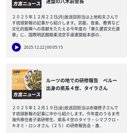
連盟の八木前会長
２０２５年１２月２２日(月)放送回担当は上地和夫さんで
す琉球新報の記事から紹介します。芸能、音楽、教育など
文化的振興への貢献をたたえる今年度の「東久邇宮文化褒
章」に、国際明武館剛柔流空手道連盟総本部の...
2025.12.22
|
00:05:15
ルーツの地での研修報告 ペルー
出身の県系４世、タイラさん
２０２５年１２月１９日(金)放送回担当は赤嶺啓子さんで
す琉球新報の記事に中から紹介します。今年度のうるま市
海外移住者子弟研修生、県系４世のタイラ・シマブクロ・
キオミ・ロシオさん（２５）の研修報告会・激...