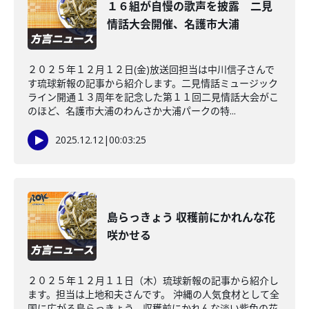
１６組が自慢の歌声を披露 二見
情話大会開催、名護市大浦
２０２５年１２月１２日(金)放送回担当は中川信子さんで
す琉球新報の記事から紹介します。二見情話ミュージック
ライン開通１３周年を記念した第１１回二見情話大会がこ
のほど、名護市大浦のわんさか大浦パークの特...
2025.12.12
|
00:03:25
島らっきょう 収穫前にかれんな花
咲かせる
２０２５年１２月１１日（木）琉球新報の記事から紹介し
ます。担当は上地和夫さんです。 沖縄の人気食材として全
国に広がる島らっきょう。収穫前にかれんな淡い紫色の花