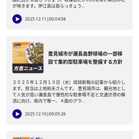
が咲きます。伊江島は島らっきょう...
2025.12.11
|
00:04:58
豊見城市が瀬長島野球場の一部移
設で集約型駐車場を整備する方針
２０２５年１２月１０日（水）琉球新報の記事から紹介し
ます。担当は上地和夫さんです。 豊見城市は、観光地とし
て人気が高い瀬長島で慢性的な駐車場不足と交通渋滞の解
消に向け、県内で唯一、４面のグラ...
2025.12.10
|
00:05:26