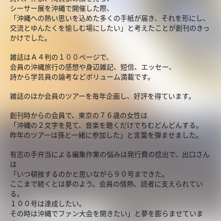
シーサー展を沖縄で開催した際、
「沖縄への熱い思いを込めた多くの手紙が届き、それを形にし、
交流とゆんたくを愉しむ場にしたい」と考えたことが創刊のきっ
かけでした。
雑誌はＡ４判の１００ページで、
会員の沖縄旅行の感想や身辺雑記、短信、エッセー、
詩から学芸員の論考などボリューム満載です。
雑誌のほか会員のツアーを毎年企画し、好評を得ています。
創刊時からの会員で、東京の７６歳の女性は
「沖縄の２文字を見て、音楽を聴くだけでちむどんどんする。
昨年のツアーは孫と一緒に参加した」と言葉を弾ませました。
有志の手弁当による編集作業の悩みは発行費の捻出で、出口さん
は
「いつ頓挫するのかと思いながら９０号まできた。
ここまで続くとは夢のよう。会員の情熱、読者に支えられてい
る。
１００号は達成したい。
その時は沖縄でファン大会を開きたい」と夢を膨らませていま