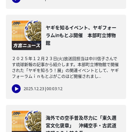
ヤギを知るイベント、ヤギフォー
ラムinもとぶ開催 本部町立博物
館
２０２５年１２月２３日(火)放送回担当は中川信子さんで
す琉球新報の記事から紹介します。本部町立博物館で開催
された「ヤギを知ろう！展」の関連イベントとして、ヤギ
フォーラムｉｎもとぶがこのほど開催されまし...
2025.12.23
|
00:03:12
海外での空手普及尽力に「東久邇
宮文化褒章」 沖縄空手・古武道