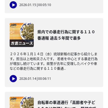
2026.01.15
|
00:05:10
県内での暴走行為に関する１１０
番通報 過去５年間で最多
２０２６年１月１４日（水）琉球新報の記事から紹介しま
す。担当は上地和夫さんです。 若者を中心とする暴走行為
が増加し続けています。県警が去年に受理したバイクや車
などの暴走行為に関する１１０番通...
2026.01.14
|
00:06:11
自転車の車道通行「高齢者や子ど