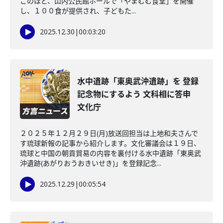
このほど、山内公民館ホールで「やまむむ食堂」を開催
し、１００食が提供され、子どもた...
2025.12.30
|
00:03:20
水中遺跡「東奥武沖遺跡」を 登録
記念物にするよう 文科相に答申
文化庁
２０２５年１２月２９日(月)放送回担当は上地和夫さんで
す琉球新報の記事から紹介します。文化審議会は１９日、
琉球と中国の朝貢貿易の内容を裏付ける水中遺跡「東奥武
沖遺跡(あがりおうおきいせき)」を登録記念...
2025.12.29
|
00:05:54