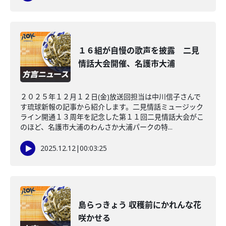
１６組が自慢の歌声を披露 二見
情話大会開催、名護市大浦
２０２５年１２月１２日(金)放送回担当は中川信子さんで
す琉球新報の記事から紹介します。二見情話ミュージック
ライン開通１３周年を記念した第１１回二見情話大会がこ
のほど、名護市大浦のわんさか大浦パークの特...
2025.12.12
|
00:03:25
島らっきょう 収穫前にかれんな花
咲かせる