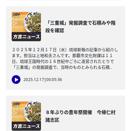
「三重城」発掘調査で石積みや階
段を確認
２０２５年１２月１７日（水）琉球新報の記事から紹介し
ます。担当は上地和夫さんです。那覇市文化財課は１１
日、琉球王国時代の１６世紀中ごろに造営されたとりで
「三重城」の発掘調査で、当時のものとみられる石積...
2025.12.17
|
00:05:36
８年ぶりの豊年祭開催 今帰仁村
諸志区