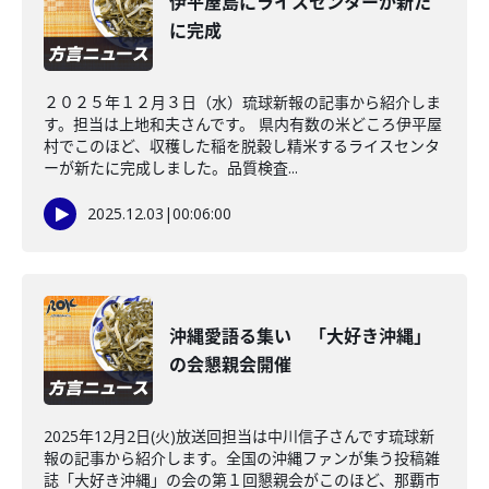
伊平屋島にライスセンターが新た
に完成
２０２５年１２月３日（水）琉球新報の記事から紹介しま
す。担当は上地和夫さんです。 県内有数の米どころ伊平屋
村でこのほど、収穫した稲を脱穀し精米するライスセンタ
ーが新たに完成しました。品質検査...
2025.12.03
|
00:06:00
沖縄愛語る集い 「大好き沖縄」
の会懇親会開催
2025年12月2日(火)放送回担当は中川信子さんです琉球新
報の記事から紹介します。全国の沖縄ファンが集う投稿雑
誌「大好き沖縄」の会の第１回懇親会がこのほど、那覇市