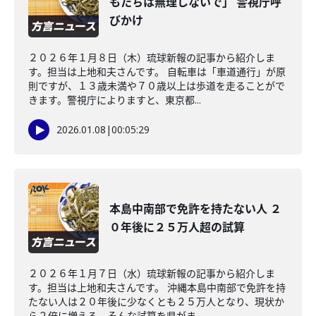
もたちは無理しないで」 警視庁呼
びかけ
２０２６年１月８日（木）琉球新報の記事から紹介しま
す。担当は上地和夫さんです。 自転車は「車道通行」が原
則ですが、１３歳未満や７０歳以上は歩道を走ることがで
きます。警視庁によりますと、東京都...
2026.01.08
|
00:05:29
本島中南部で免許を持たない人 ２
０年後に２５万人超の試算
２０２６年１月７日（水）琉球新報の記事から紹介しま
す。担当は上地和夫さんです。 沖縄本島中南部で免許を持
たない人は２０年後に少なくとも２５万人となり、現状か
ら２倍に増える。そんな試算を県がま...