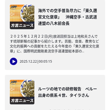
海外での空手普及尽力に「東久邇
宮文化褒章」 沖縄空手・古武道
連盟の八木前会長
２０２５年１２月２２日(月)放送回担当は上地和夫さんで
す琉球新報の記事から紹介します。芸能、音楽、教育など
文化的振興への貢献をたたえる今年度の「東久邇宮文化褒
章」に、国際明武館剛柔流空手道連盟総本部の...
2025.12.22
|
00:05:15
ルーツの地での研修報告 ペルー
出身の県系４世、タイラさん