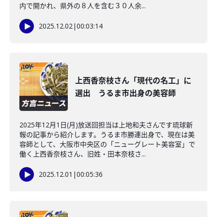
内で開かれ、県外の８人を含む３０人余...
2025.12.02
|
00:03:14
上西香奈枝さん「現代の名工」に
選出 うるま市出身の美容師
2025年12月1日(月)放送回担当は上地和夫さんです琉球新
報の記事から紹介します。うるま市勝連出身で、現在は美
容師として、大阪市中央区の「ニューグレート美容室」で
働く上西香奈枝さん、旧姓・田本奈枝さ...
2025.12.01
|
00:05:36