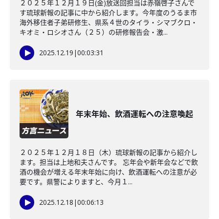
２０２５年１２月１９日(金)放送回担当は赤嶺啓子さんで
す琉球新報の記事に中から紹介します。今年度のうるま市
海外移住者子弟研修生、県系４世のタイラ・シマブクロ・
キオミ・ロシオさん（２５）の研修報告会・激...
2025.12.19
|
00:03:31
年末年始、飲酒運転への注意喚起
２０２５年１２月１８日（木）琉球新報の記事から紹介し
ます。担当は上地和夫さんです。 忘年会や新年会などで飲
酒の機会が増える年末年始に向け、飲酒運転への注意が必
要です。県警によりますと、今月１...
2025.12.18
|
00:06:13