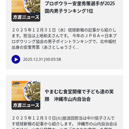
プロボウラー安里秀策選手が2025
国内男子ランキング1位
２０２５年１２月３１日（水）琉球新報の記事から紹介し
ます。担当は上地和夫さんです。 今年のＪＰＢＡ＝日本プ
ロボウリング協会の男子ポイントランキングで、北中城村
出身の安里秀策（あさとしゅうさく...
2025.12.31
|
00:05:58
やまむむ食堂開催で子ども達の笑
顔 沖縄市山内自治会
２０２５年１２月３０日(火)放送回担当は中川信子さんで
す琉球新報の記事から紹介します。 沖縄市の山内自治会は