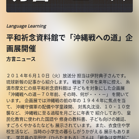
Language Learning
平和祈念資料館で「沖縄戦への道」企
画展開催
方言ニュース
２０１４年６月１０日（火）放送分 担当は伊狩典子さんです。
琉球新報の記事から紹介します。 戦後７０年を来年に控え、 糸
満市摩文仁の県平和祈念資料館は 子どもを対象にした企画展
「沖縄戦への道－７０年前、その時、何が・・・－」 を開いて
います。 企画展では沖縄戦の前の年の １９４４年に焦点を当
て、 沖縄守備軍の配備や学童疎開、 対馬丸沈没、１０・１０空
襲など、 沖縄戦に至る過程を月ごとに年表で 紹介しており、 皇
民化教育に使われた国語や 修身の教科書、子ども向けの雑誌、
すごろくやかるたなども 展示されています。 また、衣食住や学
校生活など、 当時の小学生の暮らしがうかがえる 展示もありま
す。 学芸員の平田守（ひらたまもる）さんは 「戦争は突然起こ