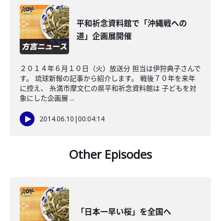
平和祈念資料館で「沖縄戦への
道」企画展開催
２０１４年６月１０日（火）放送分 担当は伊狩典子さんで
す。 琉球新報の記事から紹介します。 戦後７０年を来年
に控え、 糸満市摩文仁の県平和祈念資料館は 子どもを対
象にした企画展 ...
2014.06.10
|
00:04:14
Other Episodes
「日本一早い桜」を全国へ