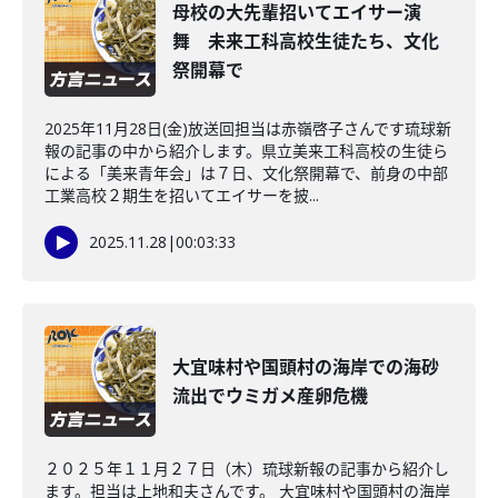
母校の大先輩招いてエイサー演
舞 未来工科高校生徒たち、文化
祭開幕で
2025年11月28日(金)放送回担当は赤嶺啓子さんです琉球新
報の記事の中から紹介します。県立美来工科高校の生徒ら
による「美来青年会」は７日、文化祭開幕で、前身の中部
工業高校２期生を招いてエイサーを披...
2025.11.28
|
00:03:33
大宜味村や国頭村の海岸での海砂
流出でウミガメ産卵危機
２０２５年１１月２７日（木）琉球新報の記事から紹介し
ます。担当は上地和夫さんです。 大宜味村や国頭村の海岸