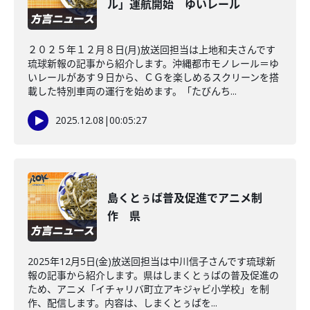
ル」運航開始 ゆいレール
２０２５年１２月８日(月)放送回担当は上地和夫さんです
琉球新報の記事から紹介します。沖縄都市モノレール＝ゆ
いレールがあす９日から、ＣＧを楽しめるスクリーンを搭
載した特別車両の運行を始めます。「たびんち...
2025.12.08
|
00:05:27
島くとぅば普及促進でアニメ制
作 県
2025年12月5日(金)放送回担当は中川信子さんです琉球新
報の記事から紹介します。県はしまくとぅばの普及促進の
ため、アニメ「イチャリバ町立アキジャビ小学校」を制
作、配信します。内容は、しまくとぅばを...