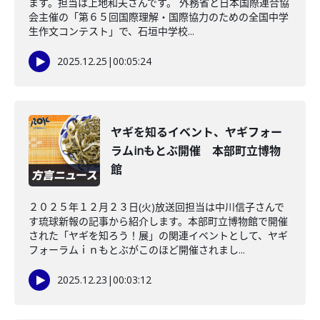
ます。担当は上地和夫さんです。 外務省と日本国際連合協
会主催の「第６５回国際理解・国際協力のための全国中学
生作文コンテスト」で、石垣中学校...
2025.12.25
|
00:05:24
ヤギを知るイベント、ヤギフォー
ラムinもとぶ開催 本部町立博物
館
２０２５年１２月２３日(火)放送回担当は中川信子さんで
す琉球新報の記事から紹介します。本部町立博物館で開催
された「ヤギを知ろう！展」の関連イベントとして、ヤギ
フォーラムｉｎもとぶがこのほど開催されまし...
2025.12.23
|
00:03:12