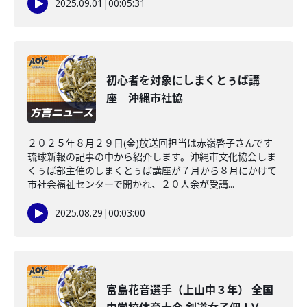
2025.09.01
|
00:05:31
初心者を対象にしまくとぅば講
座 沖縄市社協
２０２５年８月２９日(金)放送回担当は赤嶺啓子さんです
琉球新報の記事の中から紹介します。沖縄市文化協会しま
くぅば部主催のしまくとぅば講座が７月から８月にかけて
市社会福祉センターで開かれ、２０人余が受講...
2025.08.29
|
00:03:00
富島花音選手（上山中３年） 全国