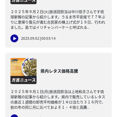
２０２５年９月２日(火)放送回担当は中川信子さんです琉
球新報の記事から紹介します。うるま市平安座で７７年ぶ
りに里帰り復元が進む古民家の棟上げ式が１９日、行われ
ました。島ではイリチャンバーケーと呼ばれる...
2025.09.02
|
00:03:14
県内レタス価格高騰
２０２５年９月１日(月)放送回担当は上地和夫さんです琉
球新報の記事から紹介します。県内で販売しているレタス
の直近１週間の卸売平均価格が１キロ当たり３１６円で、
前の年の同じ月に比べておよそ１・４倍と高騰...