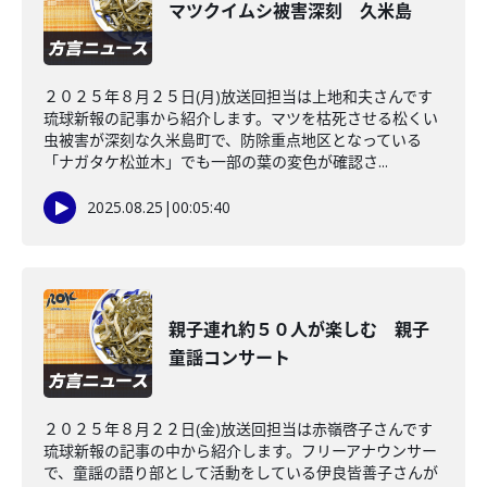
マツクイムシ被害深刻 久米島
２０２５年８月２５日(月)放送回担当は上地和夫さんです
琉球新報の記事から紹介します。マツを枯死させる松くい
虫被害が深刻な久米島町で、防除重点地区となっている
「ナガタケ松並木」でも一部の葉の変色が確認さ...
2025.08.25
|
00:05:40
親子連れ約５０人が楽しむ 親子
童謡コンサート
２０２５年８月２２日(金)放送回担当は赤嶺啓子さんです
琉球新報の記事の中から紹介します。フリーアナウンサー
で、童謡の語り部として活動をしている伊良皆善子さんが