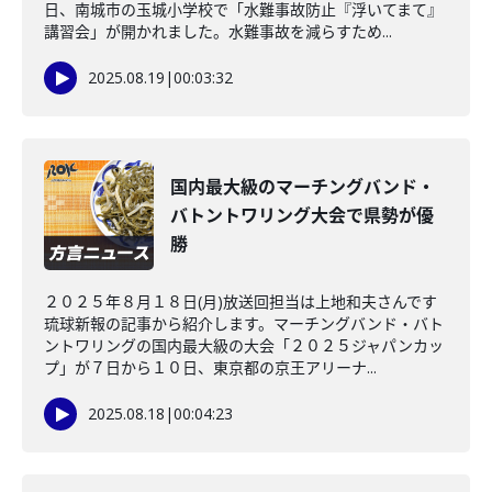
日、南城市の玉城小学校で「水難事故防止『浮いてまて』
講習会」が開かれました。水難事故を減らすため...
2025.08.19
|
00:03:32
国内最大級のマーチングバンド・
バトントワリング大会で県勢が優
勝
２０２５年８月１８日(月)放送回担当は上地和夫さんです
琉球新報の記事から紹介します。マーチングバンド・バト
ントワリングの国内最大級の大会「２０２５ジャパンカッ
プ」が７日から１０日、東京都の京王アリーナ...
2025.08.18
|
00:04:23