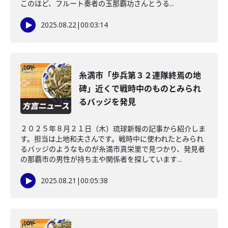
このほど、フルート奏者の玉那覇功さんとうる...
2025.08.22
|
00:03:14
糸満市「歩兵第３２連隊終焉の地
碑」近くで戦時中のものとみられ
るバッジを発見
２０２５年８月２１日（木）琉球新報の記事から紹介しま
す。担当は上地和夫さんです。戦時中に使われたとみられ
るバッジのようなものが糸満市真栄里で見つかり、発見者
の那覇市の男性が持ち主や関係者を探しています...
2025.08.21
|
00:05:38