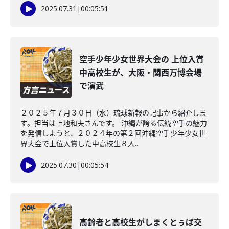
2025.07.31
|
00:05:51
空手少年少女世界大会の 上位入賞
中高校生が、大阪・関西万博会場
で演武
２０２５年７月３０日（水）琉球新報の記事から紹介しま
す。担当は上地和夫さんです。 沖縄が誇る伝統空手の魅力
を発信しようと、２０２４年の第２回沖縄空手少年少女世
界大会で上位入賞した中高校生８人...
2025.07.30
|
00:05:54
高齢者と高校生がしまくとぅば交