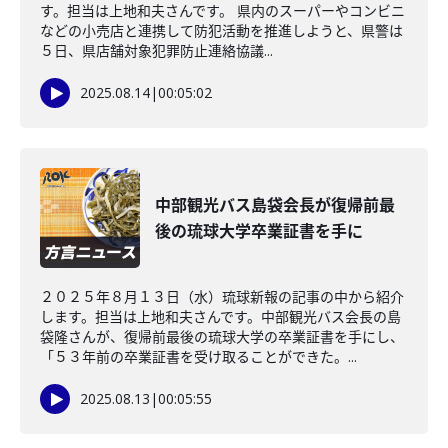
す。担当は上地和夫さんです。 県内のスーパーやコンビニ
などの小売店と連携して防犯活動を推進しようと、県警は
５日、県店舗対象犯罪防止連絡協議...
2025.08.14
|
00:05:02
中部観光バス島袋会長が復帰前最
後の琉球大学卒業証書を手に
２０２５年８月１３日（水）琉球新報の記事の中から紹介
します。担当は上地和夫さんです。中部観光バス会長の島
袋隆さんが、復帰前最後の琉球大学の卒業証書を手にし、
「５３年前の卒業証書を受け取ることができた。...
2025.08.13
|
00:05:55