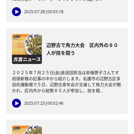
2025.07.28
|
00:05:18
辺野古で角力大会 区内外の８０
人が技を競う
２０２５年７月２５日(金)放送回担当は赤嶺啓子さんです
琉球新報の記事の中から紹介します。名護市の辺野古区多
目的運動場で５日、辺野古青年会が主催して角力大会が開
かれ、区内外から総勢８０人が参加し、技を競...
2025.07.25
|
00:02:46