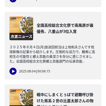
全国高校総合文化祭で南風原が最
優秀、八重山が3位入賞
２０２５年８月４日(月)放送回担当は上地和夫さんです琉
球新報の記事から紹介します。圧倒的な迫力で、観衆に高
校生の可能性と郷土芸能の奥深さを存分に感じさせまし
た。全国高校総合文化祭郷土芸能部門の伝承芸能...
2025.08.04
|
00:06:15
戦中にしまくとぅばで避難呼び掛
けた県系２世の比嘉太郎さんの物