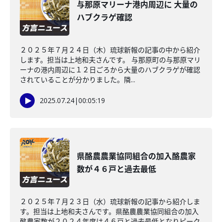
与那原マリーナ港内周辺に 大量の
ハブクラゲ確認
２０２５年７月２４日（木）琉球新報の記事の中から紹介
します。担当は上地和夫さんです。 与那原町の与那原マリ
ーナの港内周辺に１２日ごろから大量のハブクラゲが確認
されていることが分かりました。隣...
2025.07.24
|
00:05:19
県酪農農業協同組合の加入酪農家
数が４６戸と過去最低
２０２５年７月２３日（水）琉球新報の記事から紹介しま
す。担当は上地和夫さんです。県酪農農業協同組合の加入
酪農家数が２０２４年度は４６戸と過去最低となりピーク