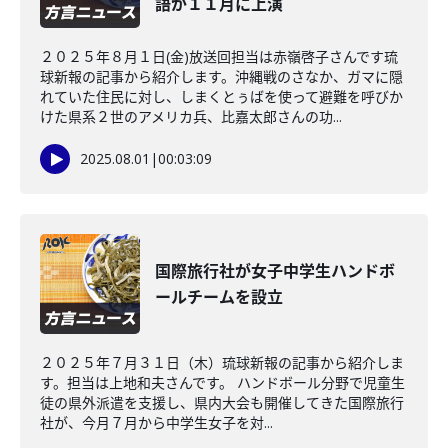
語が１１月に上演
２０２５年８月１日(金)放送回担当は赤嶺啓子さんです琉
球新報の記事から紹介します。沖縄戦のさなか、ガマに隠
れていた住民に対し、しまくとぅばを使って避難を呼びか
けた県系２世のアメリカ兵、比嘉太郎さんの功...
2025.08.01
|
00:03:09
国際旅行社が女子中学生ハンドボ
ールチームを設立
２０２５年７月３１日（木）琉球新報の記事から紹介しま
す。担当は上地和夫さんです。 ハンドボール分野で児童生
徒の県外派遣を支援し、県内大会も開催してきた国際旅行
社が、今月７月から中学生女子を対...