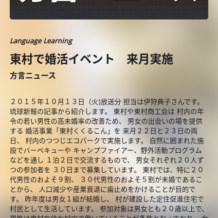
Language Learning
東村で婚活イベント 来月実施
方言ニュース
２０１５年１０月１３日（火)放送分 担当は伊狩典子さんです。
琉球新報の記事から紹介します。 東村や東村商工会は 村内の年
令の若い男性の高未婚率の改善ため、 男女の出会いの場を提供
する 婚活事業「東村くくるこん」を 来月２２日と２３日の両
日、 村内のつつじエコパークで実施します。 自然に囲まれた施
設でバーベキューや キャンプファイアー、野外活動プログラム
などを通し １泊２日で交流するもので、 男女それぞれ２０人ず
つの参加者を ３０日まで募集しています。 東村では、特に２０
代男性のおよそ９割、 ３０代男性のおよそ５割が未婚であるこ
とから、 人口減少や産業衰退に歯止めをかけることが目的で
す。 昨年度は男女１組が結婚し、 村が建設した定住促進住宅で
村民として生活しています。 参加対象は男女とも２０歳以上で、