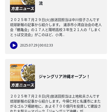
流
２０２５年７月２９日(火)放送回担当は中川信子さんです
琉球新報の記事から紹介します。 浦添市小湾自治会の老人
会「鶴亀会」の１７人と陽明高校３年生２１人の「しまく
とぅば交流会」がこのほど、小湾...
2025.07.29
|
00:02:33
ジャングリア沖縄オープン！
２０２５年７月２８日(月)放送回担当は上地和夫さんです
琉球新報の記事から紹介します。今帰仁村と名護市にまた
がるゴルフ場跡地に、およそ７００億円を投資して建設さ
れた大型テーマパーク「ジャングリア沖縄」が...