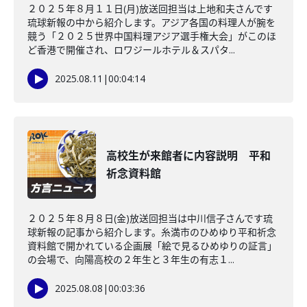
２０２５年８月１１日(月)放送回担当は上地和夫さんです
琉球新報の中から紹介します。アジア各国の料理人が腕を
競う「２０２５世界中国料理アジア選手権大会」がこのほ
ど香港で開催され、ロワジールホテル＆スパタ...
2025.08.11
|
00:04:14
高校生が来館者に内容説明 平和
祈念資料館
２０２５年８月８日(金)放送回担当は中川信子さんです琉
球新報の記事から紹介します。糸満市のひめゆり平和祈念
資料館で開かれている企画展「絵で見るひめゆりの証言」
の会場で、向陽高校の２年生と３年生の有志１...
2025.08.08
|
00:03:36