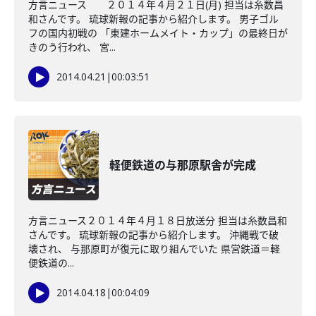
方言ニュース ２０１４年４月２１日(月) 担当は糸数昌
和さんです。 琉球新報の記事から紹介します。 男子ゴル
フの国内初戦の 「東建ホームメイト・カップ」の最終日が
きのう行われ、 宮...
2014.04.21
|
00:03:51
軽便鉄道の与那原駅舎が完成
方言ニュース２０１４年４月１８日放送分 担当は糸数昌和
さんです。 琉球新報の記事から紹介します。 沖縄戦で破
壊され、 与那原町が復元に取り組んでいた 県営鉄道＝軽
便鉄道の...
2014.04.18
|
00:04:09