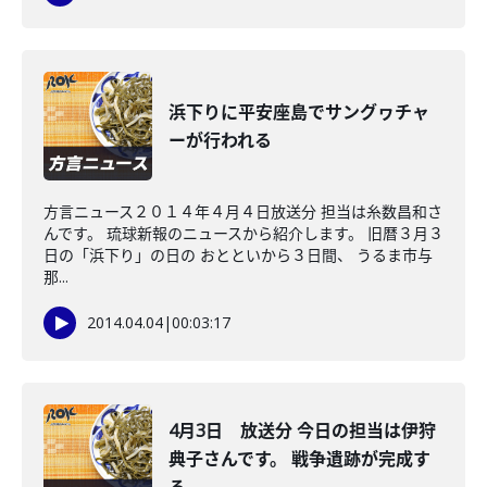
浜下りに平安座島でサングヮチャ
ーが行われる
方言ニュース２０１４年４月４日放送分 担当は糸数昌和さ
んです。 琉球新報のニュースから紹介します。 旧暦３月３
日の「浜下り」の日の おとといから３日間、 うるま市与
那...
2014.04.04
|
00:03:17
4月3日 放送分 今日の担当は伊狩
典子さんです。 戦争遺跡が完成す