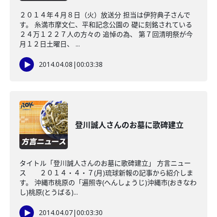
２０１４年４月８日（火）放送分 担当は伊狩典子さんで
す。 糸満市摩文仁、平和記念公園の 礎に刻銘されている
２４万１２２７人の方々の 追悼の為、 第７回清明祭が今
月１２日土曜日、 ...
2014.04.08
|
00:03:38
登川誠人さんのお墓に歌碑建立
タイトル「登川誠人さんのお墓に歌碑建立」 方言ニュー
ス ２０１４・４・７(月)琉球新報の記事から紹介しま
す。 沖縄市桃原の「遍照寺(へんしょうじ)沖縄市(おきなわ
し)桃原(とうばる)...
2014.04.07
|
00:03:30