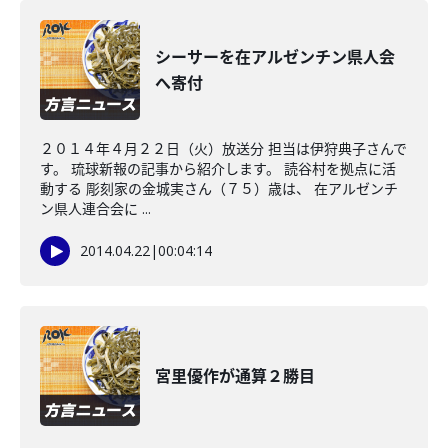
シーサーを在アルゼンチン県人会
へ寄付
２０１４年４月２２日（火）放送分 担当は伊狩典子さんで
す。 琉球新報の記事から紹介します。 読谷村を拠点に活
動する 彫刻家の金城実さん（７５）歳は、 在アルゼンチ
ン県人連合会に ...
2014.04.22
|
00:04:14
宮里優作が通算２勝目