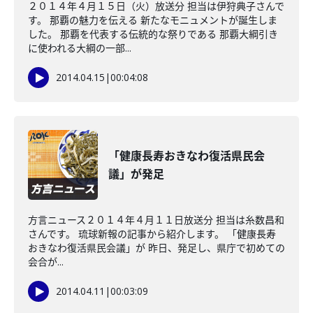
２０１４年４月１５日（火）放送分 担当は伊狩典子さんで
す。 那覇の魅力を伝える 新たなモニュメントが誕生しま
した。 那覇を代表する伝統的な祭りである 那覇大綱引き
に使われる大綱の一部...
2014.04.15
|
00:04:08
「健康長寿おきなわ復活県民会
議」が発足
方言ニュース２０１４年４月１１日放送分 担当は糸数昌和
さんです。 琉球新報の記事から紹介します。 「健康長寿
おきなわ復活県民会議」が 昨日、発足し、県庁で初めての
会合が...
2014.04.11
|
00:03:09