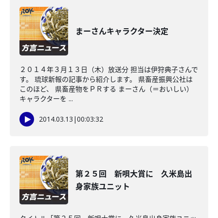
まーさんキャラクター決定
２０１４年３月１３日（木）放送分 担当は伊狩典子さんで
す。 琉球新報の記事から紹介します。 県畜産振興公社は
このほど、 県畜産物をＰＲする まーさん（＝おいしい）
キャラクターを ...
2014.03.13
|
00:03:32
第２５回 新唄大賞に 久米島出
身家族ユニット