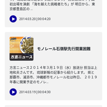
初出場を演劇 「海を越えた挑戦者たち」が 明日から、東
京都豊島区の ...
2014.03.20
|
00:04:20
モノレール石嶺駅先行開業困難
方言ニュース２０１４年３月１９日（水）放送分 担当は上
地和夫さんです。 琉球新報の記事から紹介します。 県と
那覇市、浦添市、沖縄都市モノレール社は昨日、 ２０１９
年春に開業予定のモノレ...
2014.03.19
|
00:04:30