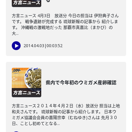
る
方言ニュース 4月3日 放送分 今日の担当は 伊狩典子さん
です。 戦争遺跡が完成する 琉球新報の記事から 紹介しま
す。 沖縄戦の激戦地だった 那覇市真嘉比（まかび）の
大...
2014.04.03
|
00:03:52
県内で今年初のウミガメ産卵確認
方言ニュース２０１４年４月２日（水）放送分 担当は上地
和夫さんです。 琉球新報の記事から紹介します。 日本ウ
ミガメ協議会会員の嘉陽宗幸（むねゆき)さんは 先月３０
日、ことし初めてとなる...