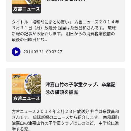
タイトル「増税前にまとめ買い」 方言ニュース２０１４年
３月３１日（月）放送分 担当は糸数昌和さんです。 琉球
新報の記事から紹介します。 明日からの消費税増税前の
最後の日曜日とな...
2014.03.31
|
00:03:27
津嘉山竹の子学童クラブ、卒業記
念の旗頭を披露
方言ニュース２０１４年３月２８日放送分 担当は糸数昌和
さんです。 琉球新報のニュースから紹介します。 南風原町
津嘉山の津嘉山竹の子学童クラブはこのほど、 中学校に進
学する児...