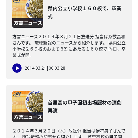
県内公立小学校１６０校で、卒業
式
方言ニュース２０１４年３月２１日放送分 担当は糸数昌和
さんです。 琉球新報のニュースから紹介します。 県内公立
小学校２６９校のおよそ６割にあたる１６０校で 昨日、卒
業式が開...
2014.03.21
|
00:03:28
首里高の甲子園初出場題材の演劇
再演
２０１４年３月２０日（木）放送分 担当は伊狩典子さんで
す。 琉球新報の記事から紹介します。 首里高校の甲子園