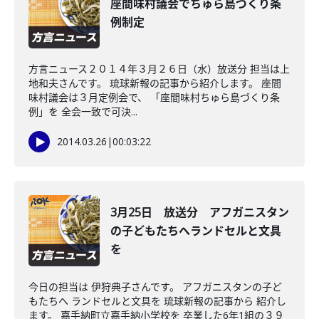
座間味村議会でちゅら島づくり条
例制定
方言ニュース２０１４年３月２６日（水）放送分 担当は上
地和夫さんです。 琉球新報の記事から紹介します。 座間
味村議会は３月定例会で、 「座間味村ちゅら島づくり条
例」を 全会一致で可決...
2014.03.26
|
00:03:22
3月25日 放送分 アフガニスタン
の子どもたちへランドセルと文具
を
今日の担当は 伊狩典子さんです。 アフガニスタンの子ど
もたちへ ランドセルと文具を 琉球新報の記事から 紹介し
ます。 嘉手納町立嘉手納小学校を 卒業した6年1組の３９