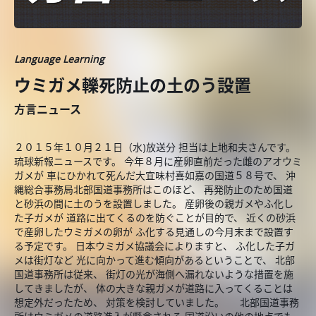
Language Learning
ウミガメ轢死防止の土のう設置
方言ニュース
２０１５年１０月２１日（水)放送分 担当は上地和夫さんです。
琉球新報ニュースです。 今年８月に産卵直前だった雌のアオウミ
ガメが 車にひかれて死んだ大宜味村喜如嘉の国道５８号で、 沖
縄総合事務局北部国道事務所はこのほど、 再発防止のため国道
と砂浜の間に土のうを設置しました。 産卵後の親ガメやふ化し
た子ガメが 道路に出てくるのを防ぐことが目的で、 近くの砂浜
で産卵したウミガメの卵が ふ化する見通しの今月末まで設置す
る予定です。 日本ウミガメ協議会によりますと、 ふ化した子ガ
メは街灯など 光に向かって進む傾向があるということで、 北部
国道事務所は従来、 街灯の光が海側へ漏れないような措置を施
してきましたが、 体の大きな親ガメが道路に入ってくることは
想定外だったため、 対策を検討していました。 北部国道事務