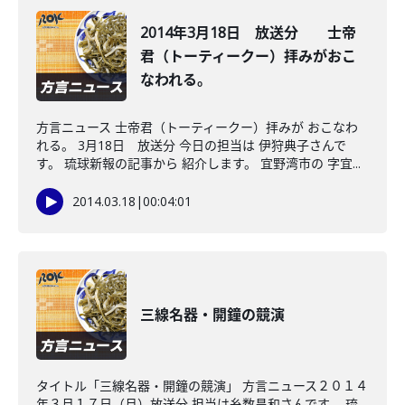
2014年3月18日 放送分 士帝
君（トーティークー）拝みがおこ
なわれる。
方言ニュース 士帝君（トーティークー）拝みが おこなわ
れる。 3月18日 放送分 今日の担当は 伊狩典子さんで
す。 琉球新報の記事から 紹介します。 宜野湾市の 字宜...
2014.03.18
|
00:04:01
三線名器・開鐘の競演
タイトル「三線名器・開鐘の競演」 方言ニュース２０１４
年３月１７日（月）放送分 担当は糸数昌和さんです。 琉