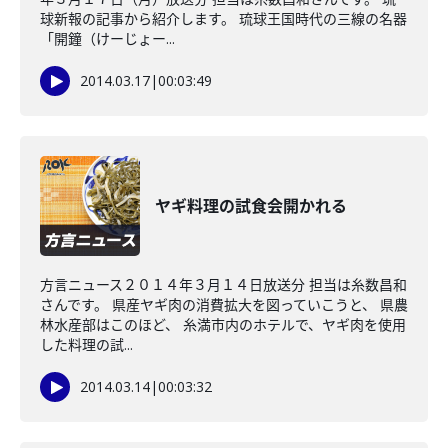
球新報の記事から紹介します。 琉球王国時代の三線の名器
「開鐘（けーじょー...
2014.03.17
|
00:03:49
ヤギ料理の試食会開かれる
方言ニュース２０１４年３月１４日放送分 担当は糸数昌和
さんです。 県産ヤギ肉の消費拡大を図っていこうと、 県農
林水産部はこのほど、 糸満市内のホテルで、ヤギ肉を使用
した料理の試...
2014.03.14
|
00:03:32