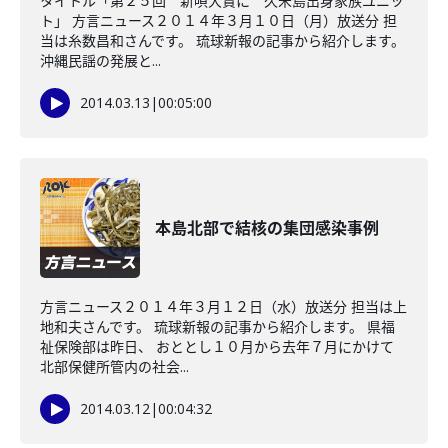
タイトル「第２５回 新唄大賞に 久米島出身家族ユニッ
ト」 方言ニュース２０１４年３月１０日（月）放送分 担
当は糸数昌和さんです。 琉球新報の記事から紹介します。
沖縄民謡の発展と...
2014.03.13
|
00:05:00
本島北部で結核の集団感染事例
方言ニュース２０１４年３月１２日（水）放送分 担当は上
地和夫さんです。 琉球新報の記事から紹介します。 県福
祉保険部は昨日、 おととし１０月から去年７月にかけて
北部保健所管内の社会...
2014.03.12
|
00:04:32