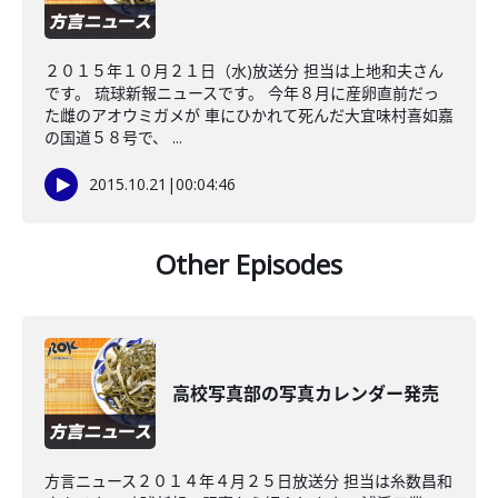
２０１５年１０月２１日（水)放送分 担当は上地和夫さん
です。 琉球新報ニュースです。 今年８月に産卵直前だっ
た雌のアオウミガメが 車にひかれて死んだ大宜味村喜如嘉
の国道５８号で、 ...
2015.10.21
|
00:04:46
Other Episodes
高校写真部の写真カレンダー発売
方言ニュース２０１４年４月２５日放送分 担当は糸数昌和