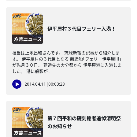
伊平屋村３代目フェリー入港！
担当は上地昌和さんです。 琉球新報の記事から紹介しま
す。 伊平屋村の３代目となる 新造船｢フェリー伊平屋Ⅲ｣
が先月３０日、 建造先の大分県から 伊平屋港に入港しま
した。 港に船影が...
2014.04.11
|
00:03:28
第７回平和の礎刻銘者追悼清明祭
のお知らせ