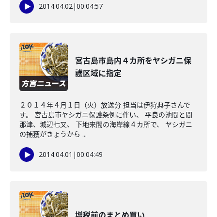
2014.04.02
|
00:04:57
宮古島市島内４カ所をヤシガニ保
護区域に指定
２０１４年４月１日（火）放送分 担当は伊狩典子さんで
す。 宮古島市ヤシガニ保護条例に伴い、 平良の池間と間
那津、城辺七又、 下地来間の海岸線４カ所で、 ヤシガニ
の捕獲がきょうから ...
2014.04.01
|
00:04:49
増税前のまとめ買い