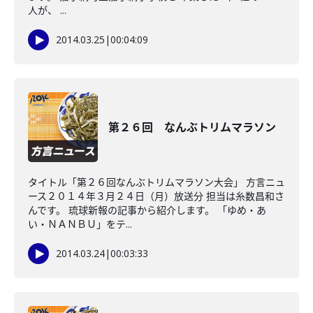
人が、 ...
2014.03.25
|
00:04:09
第２６回 なんぶトリムマラソン
タイトル「第２６回なんぶトリムマラソン大会」 方言ニュ
ース２０１４年３月２４日（月）放送分 担当は糸数昌和さ
んです。 琉球新報の記事から紹介します。 「ゆめ・あ
い・ＮＡＮＢＵ」をテ...
2014.03.24
|
00:03:33