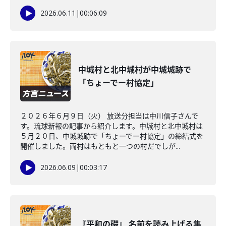
2026.06.11
|
00:06:09
中城村と北中城村が中城城跡で
「ちょーでー村協定」
２０２６年６月９日（火） 放送分担当は中川信子さんで
す。琉球新報の記事から紹介します。中城村と北中城村は
５月２０日、中城城跡で「ちょーでー村協定」の締結式を
開催しました。両村はもともと一つの村だでしが...
2026.06.09
|
00:03:17
『平和の礎』 名前を読み上げる集