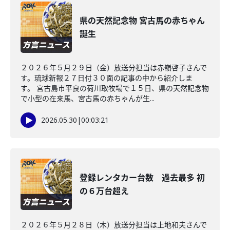
県の天然記念物 宮古馬の赤ちゃん
誕生
２０２６年５月２９日（金）放送分担当は赤嶺啓子さんで
す。琉球新報２７日付３０面の記事の中から紹介しま
す。 宮古島市平良の荷川取牧場で１５日、県の天然記念物
で小型の在来馬、宮古馬の赤ちゃんが生...
2026.05.30
|
00:03:21
登録レンタカー台数 過去最多 初
の６万台超え
２０２６年５月２８日（木）放送分担当は上地和夫さんで