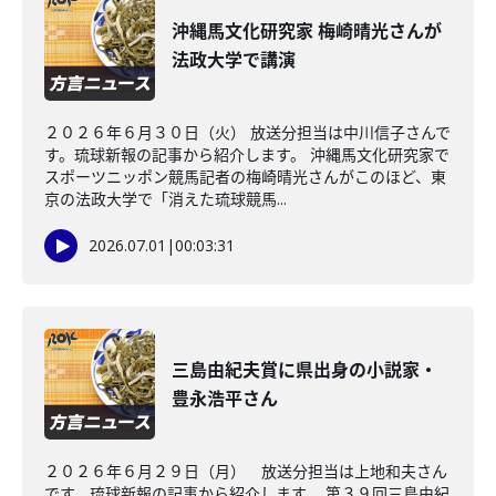
沖縄馬文化研究家 梅崎晴光さんが
法政大学で講演
２０２６年６月３０日（火） 放送分担当は中川信子さんで
す。琉球新報の記事から紹介します。 沖縄馬文化研究家で
スポーツニッポン競馬記者の梅崎晴光さんがこのほど、東
京の法政大学で「消えた琉球競馬...
2026.07.01
|
00:03:31
三島由紀夫賞に県出身の小説家・
豊永浩平さん
２０２６年６月２９日（月） 放送分担当は上地和夫さん
です。琉球新報の記事から紹介します。 第３９回三島由紀