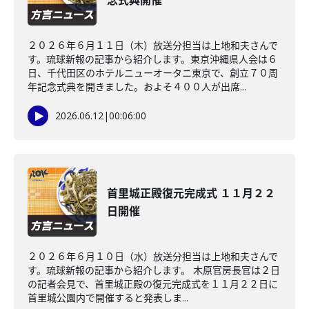
念式典開催
２０２６年６月１１日（木）放送分担当は上地和夫さんで
す。琉球新報の記事から紹介します。東京沖縄県人会は６
日、千代田区のホテルニューオータニ東京で、創立７０周
年記念式典を開きました。およそ４００人が出席...
2026.06.12
|
00:06:00
首里城正殿復元完成式 １１月２２
日開催
２０２６年６月１０日（水）放送分担当は上地和夫さんで
す。琉球新報の記事から紹介します。 木原官房長官は２日
の記者会見で、首里城正殿の復元完成式を１１月２２日に
首里城公園内で開催すると発表しま...