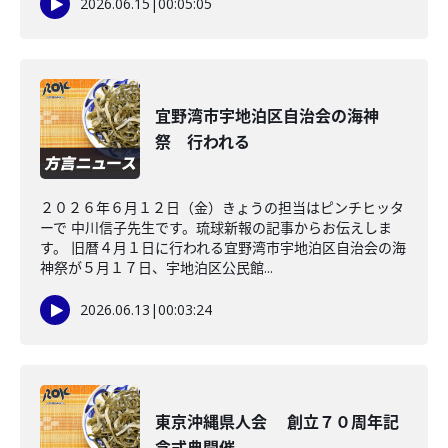
2026.06.15
|
00:05:05
宜野湾市宇地泊区自治会の海神
祭 行われる
２０２６年６月１２日（金）きょうの担当はピンチヒッタ
ーで 中川信子先生です。琉球新報の記事からお伝えしま
す。 旧暦４月１日に行われる宜野湾市宇地泊区自治会の海
神祭が５月１７日、宇地泊区公民館...
2026.06.13
|
00:03:24
東京沖縄県人会 創立７０周年記