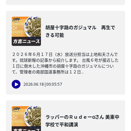
胡屋十字路のガジュマル 再生で
きる可能
２０２６年６月１７日（水）放送分担当は上地和夫さんで
す。琉球新報の記事から紹介します。 台風６号が接近した
１日に倒木した沖縄市の胡屋十字路のガジュマルについ
て、管理者の南部国道事務所は１２日...
2026.06.18
|
00:05:57
ラッパーのＲｕｄｅーαさん 美東中
学校で平和講演