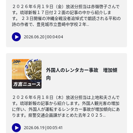
２０２６年６月１９日（金）放送分担当は赤嶺啓子さんで
す。琉球新報１７日付２２面の記事の中から紹介しま
す。 ２３日開催の沖縄全戦没者追悼式で朗読される平和の
詩の作者で、豊見城市立豊崎中学校２年...
2026.06.20
|
00:04:04
外国人のレンタカー事故 増加傾
向
２０２６年６月１８日（木）放送分担当は上地和夫さんで
す。琉球新報の記事から紹介します。外国人観光客の増加
に伴い、外国人が運転するレンタカー事故が増加傾向にあ
ります。県警交通企画課がまとめた去年２０２５...
2026.06.19
|
00:05:41