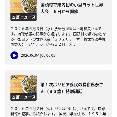
国頭村で県内初の小型ヨット世界
大会 ６日から開催
２０２６年６月３日（水）放送分担当は上地和夫さんで
す。琉球新報の記事から紹介します。 国頭村で県内初とな
る小型ヨットの世界大会「２０２６テーザー級世界選手権
国頭大会」が今月６日から１２日、オ...
2026.06.04
|
00:06:03
第１次ボリビア移民の長嶺爲泰さ
ん（８３歳）特別講話
２０２６年６月２日（火）担当は中川信子さんです。琉球
新報の記事から紹介します。 神奈川県在住で、１９５４年