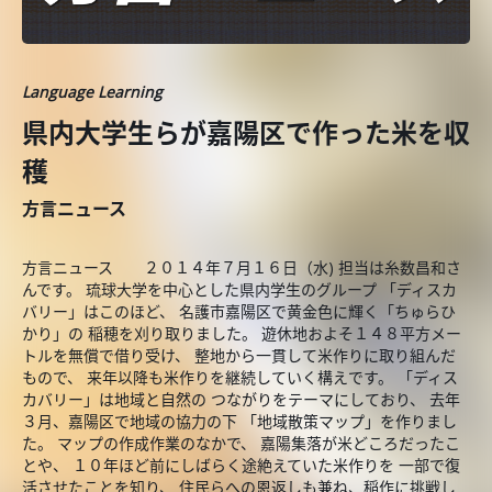
Language Learning
県内大学生らが嘉陽区で作った米を収
穫
方言ニュース
方言ニュース ２０１４年７月１６日（水) 担当は糸数昌和さ
んです。 琉球大学を中心とした県内学生のグループ 「ディスカ
バリー」はこのほど、 名護市嘉陽区で黄金色に輝く「ちゅらひ
かり」の 稲穂を刈り取りました。 遊休地およそ１４８平方メー
トルを無償で借り受け、 整地から一貫して米作りに取り組んだ
もので、 来年以降も米作りを継続していく構えです。 「ディス
カバリー」は地域と自然の つながりをテーマにしており、 去年
３月、嘉陽区で地域の協力の下 「地域散策マップ」を作りまし
た。 マップの作成作業のなかで、 嘉陽集落が米どころだったこ
とや、 １０年ほど前にしばらく途絶えていた米作りを 一部で復
活させたことを知り、 住民らへの恩返しも兼ね、稲作に挑戦し