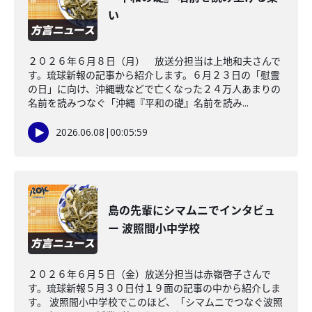
い
２０２６年６月８日（月） 放送分担当は上地和夫さんで
す。琉球新報の記事から紹介します。６月２３日の「慰霊
の日」に向け、沖縄戦などで亡くなった２４万人あまりの
名前を読みつなぐ「沖縄『平和の礎』名前を読み...
2026.06.08
|
00:05:59
島の先輩にシマムニでインタビュ
ー 波照間小中学校
２０２６年６月５日（金）放送分担当は赤嶺啓子さんで
す。琉球新報５月３０日付１９面の記事の中から紹介しま
す。 波照間小中学校でこのほど、「シマムニでつなぐ波照