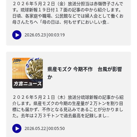
２０２６年５月２２日（金）放送分担当は赤嶺啓子さんで
す。琉球新報１９日付１７面の記事の中から紹介します。
日頃、各家庭や職場、公民館などでは婦人会として働くお
母さんたちへ「母の日は、何もせずにおいしい食...
2026.05.23
|
00:03:19
県産モズク 今期不作 台風が影響
か
２０２６年５月２１日（木）放送分琉球新報の記事から紹
介します。県産モズクの今期の生産量が２万トンを割り目
標にも届かず、不作となる見込みであることが分かりまし
た。去年は２万３千トンで過去最高を記録しまし...
2026.05.22
|
00:05:50