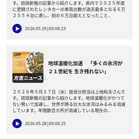
す。琉球新報の記事から紹介します。県内で２０２５年度
に登録されたレンタカーの車両台数が過去最多となる６万
２５５４台に達し、初の６万台超えとなったこと...
2026.05.29
|
00:06:23
地球温暖化加速 「多くの氷河が
２１世紀を 生き残れない」
２０２６年５月２７日（水）放送分担当は上地和夫さんで
す。琉球新報の記事から紹介します。地球温暖化がかつて
ない勢いで加速し、世界が誇る壮大な氷河はみるみる消滅
しています。年間数百カ所が消滅している現在の...
2026.05.28
|
00:06:25