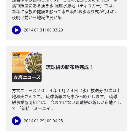
満市照屋にある湧き水 照屋水源地（ティラガー）では、
新年に家族の健康を願って水を汲むお水取り式が行われ、
夜明け前から地域住民が集...
2014.01.31
|
00:03:20
琉球絣の新布地完成！
方言ニュース２０１４年１月２９日（水）放送分 担当は上
地和夫さんです。 琉球新報の記事から紹介します。 琉球
絣事業協同組合は、 今までにない琉球絣の新しい布地とし
て 「新結（ミーユイ...
2014.01.29
|
00:04:25