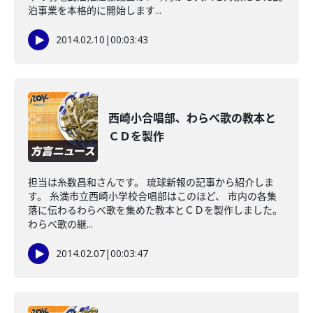
泊事業を本格的に開始します...
2014.02.10
|
00:03:43
西崎小合唱部、わらべ歌の教本と
ＣＤを製作
担当は糸数昌和さんです。 琉球新報の記事から紹介しま
す。 糸満市立西崎小学校合唱部はこのほど、 市内の各集
落に伝わるわらべ歌を集めた教本とＣＤを製作しました。
わらべ歌の継...
2014.02.07
|
00:03:47