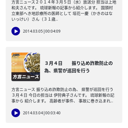
方言ニュース２０１４年３月５日（水）放送分 担当は上地
和夫さんです。 琉球新報の記事から紹介します。 国頭村
立東部へき地診療所の医師として 垣花一慶（かきのはな
いっけい）さん（３１歳...
2014.03.05
|
00:04:09
３月４日 振り込め詐欺防止の
為、県警が巡回を行う
方言ニュース 振り込め詐欺防止の為、 県警が巡回を行う
３月４日 今日の担当は 伊狩典子さんです。 琉球新報の記
事から 紹介します。 高齢者が事件、 事故に巻き込まれ...
2014.03.04
|
00:03:40