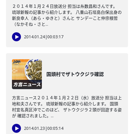
２０１４年１月２４日放送分 担当は糸数昌和さんです。
琉球新報の記事から紹介します。 八重山石垣島白保出身の
新良幸人（あら・ゆきと）さんと サンデーこと仲宗根哲
（なかそね・さと...
2014.01.24
|
00:03:17
国頭村でザトウクジラ確認
方言ニュース２０１４年１月２２日（水）放送分 担当は上
地和夫さんです。 琉球新報の記事から紹介します。 国頭
村宜名真区沖でこのほど、 ザトウクジラ２頭が回遊する姿
が 確認されました。...
2014.01.23
|
00:05:14