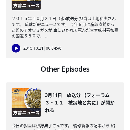
２０１５年１０月２１日（水)放送分 担当は上地和夫さん
です。 琉球新報ニュースです。 今年８月に産卵直前だっ
た雌のアオウミガメが 車にひかれて死んだ大宜味村喜如嘉
の国道５８号で、 ...
2015.10.21
|
00:04:46
Other Episodes
3月11日 放送分 【フォーラム
３・１１ 被災地と共に】が開か
れる
今日の担当は伊狩典子さんです。 琉球新報の記事から 紹