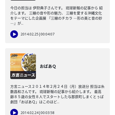
今日の担当は 伊狩典子さんです。 琉球新報の記事から 紹
介します。 三線の音や形の魅力、 三線を愛する沖縄文化
をテーマにした企画展 『三線のチカラ ―形の美と音の妙
―』が...
2014.02.25
|
00:04:07
おばあＱ
方言ニュース２０１４年２月２４日（月）放送分 担当は糸
数昌和さんです。 琉球新報の記事から紹介します。 最高
齢８５歳の女性８人でスタートした与那原町しまくとぅば
劇団「おばあＱ」はこのほど...
2014.02.24
|
00:03:58