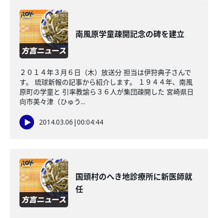
南風原学童疎開記念の碑を建立
２０１４年３月６日（木）放送分 担当は伊狩典子さんで
す。 琉球新報の記事から紹介します。 １９４４年、南風
原町の学童と 引率教諭ら３６人が集団疎開した 宮崎県日
向市美々津（ひゅう...
2014.03.06
|
00:04:44
国頭村のへき地診療所に新医師就
任