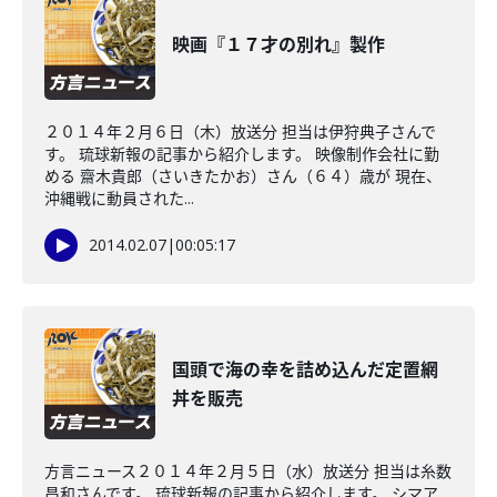
映画『１７才の別れ』製作
２０１４年２月６日（木）放送分 担当は伊狩典子さんで
す。 琉球新報の記事から紹介します。 映像制作会社に勤
める 齋木貴郎（さいきたかお）さん（６４）歳が 現在、
沖縄戦に動員された...
2014.02.07
|
00:05:17
国頭で海の幸を詰め込んだ定置網
丼を販売
方言ニュース２０１４年２月５日（水）放送分 担当は糸数
昌和さんです。 琉球新報の記事から紹介します。 シマア