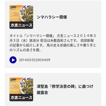
ンマハラシー開催
タイトル「ンマハラシー開催」 方言ニュース２０１４年３
月３日（水）放送分 担当は糸数昌和さんです。 琉球新報
の記事から紹介します。 馬の走る歩調の美しさや乗り手と
のリズムの良さを競...
2014.03.03
|
00:04:09
津堅島『修学決意の碑』に曲つけ
披露会