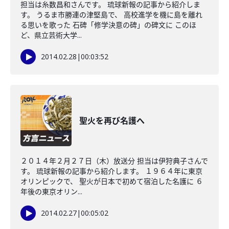
担当は糸数昌和さんです。 琉球新報の記事から紹介しま
す。 うるま市勝連の津堅島で、 高校進学を機に島を離れ
る思いを歌った 石碑「修学決意の碑」の碑文に このほ
ど、県立芸術大学...
2014.02.28
|
00:03:52
聖火を再び名護へ
２０１４年２月２７日（木）放送分 担当は伊狩典子さんで
す。 琉球新報の記事から紹介します。 １９６４年に東京
オリンピックで、 聖火が日本で初めて宿泊した名護に ６
年後の東京オリン...
2014.02.27
|
00:05:02