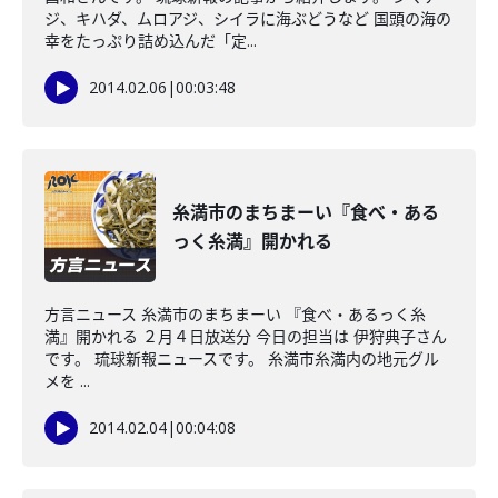
ジ、キハダ、ムロアジ、シイラに海ぶどうなど 国頭の海の
幸をたっぷり詰め込んだ「定...
2014.02.06
|
00:03:48
糸満市のまちまーい『食べ・ある
っく糸満』開かれる
方言ニュース 糸満市のまちまーい 『食べ・あるっく糸
満』開かれる ２月４日放送分 今日の担当は 伊狩典子さん
です。 琉球新報ニュースです。 糸満市糸満内の地元グル
メを ...
2014.02.04
|
00:04:08