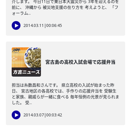
介します。 今日11日で東日本大震災から 3年を迎えるのを
前に、 沖縄から 被災地支援の在り方を 考えようと、 「フ
ォーラム...
2014.03.11
|
00:06:45
宮古島の高校入試会場で応援弁当
担当は糸数昌和さんです。 県立高校の入試が始まった昨
日、 宮古地区の各高校では、手作りの応援弁当を 受験生
と家族、親戚らが一緒に食べる 毎年恒例の光景が見られま
した。 受...
2014.03.07
|
00:03:42