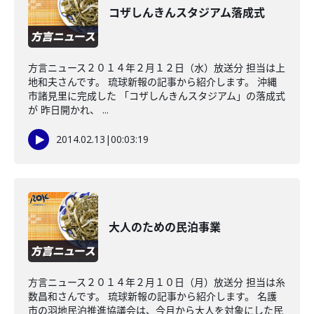
コザしんきんスタジアム落成式
方言ニュース２０１４年２月１２日（水）放送分 担当は上
地和夫さんです。 琉球新報の記事から紹介します。 沖縄
市諸見里に完成した 「コザしんきんスタジアム」の落成式
が 昨日開かれ、 ...
2014.02.13
|
00:03:19
大人のための民泊事業
方言ニュース２０１４年２月１０日（月）放送分 担当は糸
数昌和さんです。 琉球新報の記事から紹介します。 名護
市の羽地民泊推進協議会は、今月から大人を対象にした民