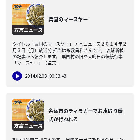
粟国のマースヤー
タイトル「粟国のマースヤー」 方言ニュース２０１４年２
月３日（月）放送分 担当は糸数昌和さんです。 琉球新報
の記事から紹介します。 粟国村の旧暦大晦日の伝統行事
「マースヤー」（塩売...
2014.02.03
|
00:03:43
糸満市のティラガーでお水取り儀
式が行われる
担当は糸数昌和さんです。 旧暦の元日にあたる今日、 糸