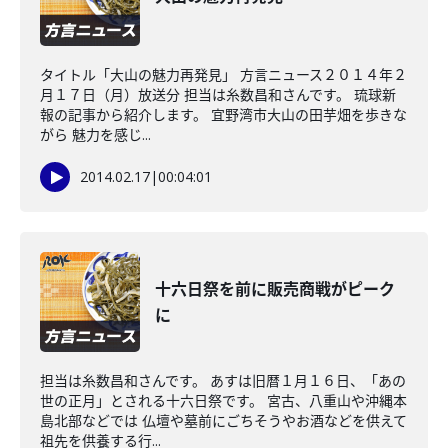
タイトル「大山の魅力再発見」 方言ニュース２０１４年２
月１７日（月）放送分 担当は糸数昌和さんです。 琉球新
報の記事から紹介します。 宜野湾市大山の田芋畑を歩きな
がら 魅力を感じ...
2014.02.17
|
00:04:01
十六日祭を前に販売商戦がピーク
に
担当は糸数昌和さんです。 あすは旧暦１月１６日、「あの
世の正月」とされる十六日祭です。 宮古、八重山や沖縄本
島北部などでは 仏壇や墓前にごちそうやお酒などを供えて
祖先を供養する行...