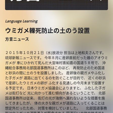
Language Learning
ウミガメ轢死防止の土のう設置
方言ニュース
２０１５年１０月２１日（水)放送分 担当は上地和夫さんです。
琉球新報ニュースです。 今年８月に産卵直前だった雌のアオウミ
ガメが 車にひかれて死んだ大宜味村喜如嘉の国道５８号で、 沖
縄総合事務局北部国道事務所はこのほど、 再発防止のため国道
と砂浜の間に土のうを設置しました。 産卵後の親ガメやふ化し
た子ガメが 道路に出てくるのを防ぐことが目的で、 近くの砂浜
で産卵したウミガメの卵が ふ化する見通しの今月末まで設置す
る予定です。 日本ウミガメ協議会によりますと、 ふ化した子ガ
メは街灯など 光に向かって進む傾向があるということで、 北部
国道事務所は従来、 街灯の光が海側へ漏れないような措置を施
してきましたが、 体の大きな親ガメが道路に入ってくることは
想定外だったため、 対策を検討していました。 北部国道事務