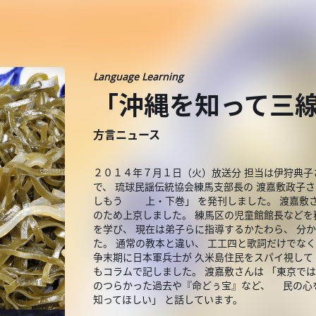
Language Learning
「沖縄を知って三
方言ニュース
２０１４年７月１日（火）放送分 担当は伊狩典子
で、 琉球民謡伝統協会練馬支部長の 渡嘉敷政子
しもう 上・下巻」 を発刊しました。 渡嘉敷さ
のため上京しました。 練馬区の児童館館長などを
を学び、 現在は弟子らに指導するかたわら、 分
た。 通常の教本と違い、 工工四と歌詞だけでなく
争末期に日本軍兵士が 久米島住民をスパイ視して
もコラムで記しました。 渡嘉敷さんは 「東京
のつらかった過去や『命どぅ宝』など、 民の心
知ってほしい」 と話しています。