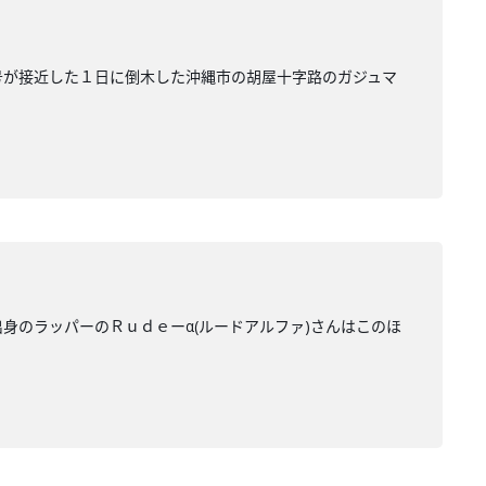
号が接近した１日に倒木した沖縄市の胡屋十字路のガジュマ
身のラッパーのＲｕｄｅーα(ルードアルファ)さんはこのほ