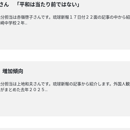
奈さん 「平和は当たり前ではない」
分担当は赤嶺啓子さんです。琉球新報１７日付２２面の記事の中から紹
中学校２年...
 増加傾向
送分担当は上地和夫さんです。琉球新報の記事から紹介します。外国人
まとめた去年２０２５...