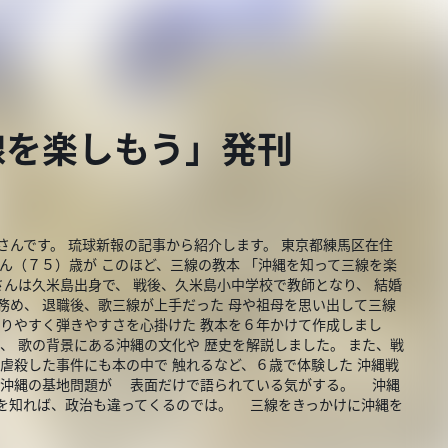
線を楽しもう」発刊
さんです。 琉球新報の記事から紹介します。 東京都練馬区在住
さん（７５）歳が このほど、三線の教本 「沖縄を知って三線を楽
んは久米島出身で、 戦後、久米島小中学校で教師となり、 結婚
務め、 退職後、歌三線が上手だった 母や祖母を思い出して三線
かりやすく弾きやすさを心掛けた 教本を６年かけて作成しまし
、 歌の背景にある沖縄の文化や 歴史を解説しました。 また、戦
 虐殺した事件にも本の中で 触れるなど、６歳で体験した 沖縄戦
では沖縄の基地問題が 表面だけで語られている気がする。 沖縄
を知れば、政治も違ってくるのでは。 三線をきっかけに沖縄を