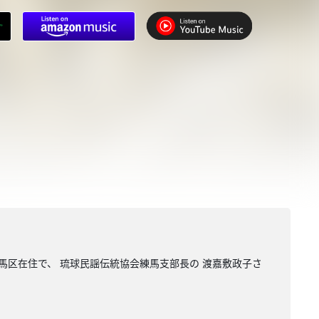
馬区在住で、 琉球民謡伝統協会練馬支部長の 渡嘉敷政子さ